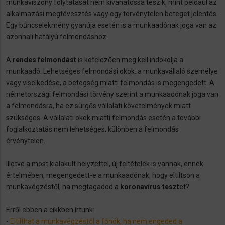
munkaviszony folytatását nem kívánatossá teszik, mint például az
alkalmazási megtévesztés vagy egy törvénytelen beteget jelentés.
Egy bűncselekmény gyanúja esetén is a munkaadónak joga van az
azonnali hatályú felmondáshoz.
A
rendes felmondást
is kötelezően meg kell indokolja a
munkaadó. Lehetséges felmondási okok: a munkavállaló személye
vagy viselkedése, a betegség miatti felmondás is megengedett. A
németországi felmondási törvény szerint a munkaadónak joga van
a felmondásra, ha ez sürgős vállalati követelmények miatt
szükséges. A vállalati okok miatti felmondás esetén a további
foglalkoztatás nem lehetséges, különben a felmondás
érvénytelen.
Illetve a most kialakult helyzettel, új feltételek is vannak, ennek
értelmében, megengedett-e a munkaadónak, hogy eltiltson a
munkavégzéstől, ha megtagadod a
koronavírus teszt
et?
Erről ebben a cikkben írtunk:
-
Eltilthat a munkavégzéstől a főnök, ha nem engeded a