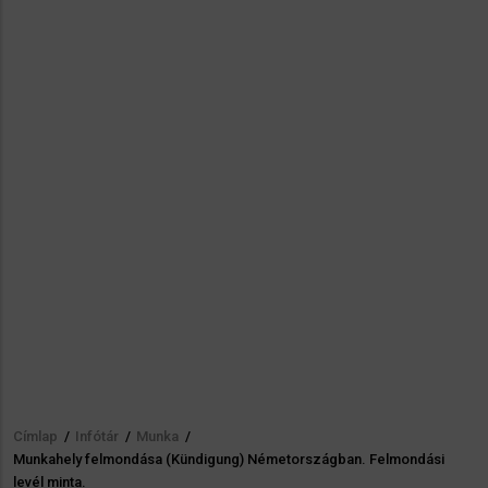
Címlap
/
Infótár
/
Munka
/
Morzsa
Munkahely felmondása (Kündigung) Németországban. Felmondási
levél minta.