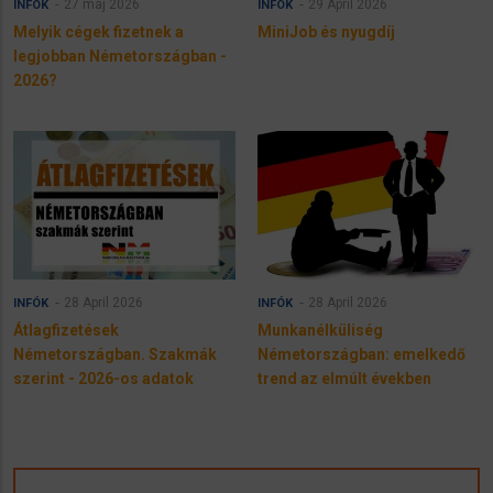
27 máj 2026
29 April 2026
INFÓK
INFÓK
Melyik cégek fizetnek a
MiniJob és nyugdíj
legjobban Németországban -
2026?
28 April 2026
28 April 2026
INFÓK
INFÓK
Átlagfizetések
Munkanélküliség
Németországban. Szakmák
Németországban: emelkedő
szerint - 2026-os adatok
trend az elmúlt években