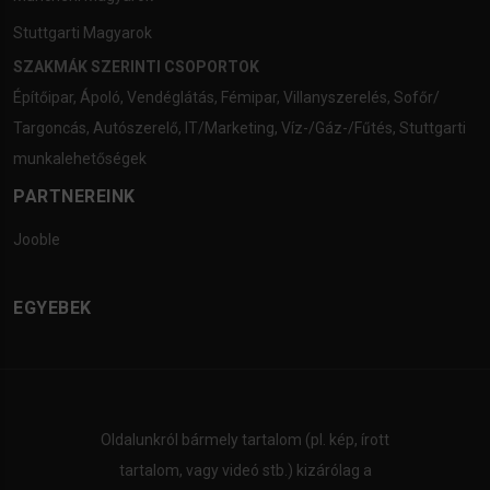
Stuttgarti Magyarok
SZAKMÁK SZERINTI CSOPORTOK
Építőipar
,
Ápoló
,
Vendéglátás
,
Fémipar
,
Villanyszerelés
,
Sofőr/
Targoncás
,
Autószerelő
,
IT/Marketing
,
Víz-/Gáz-/Fűtés
,
Stuttgarti
munkalehetőségek
PARTNEREINK
Jooble
EGYEBEK
Oldalunkról bármely tartalom (pl. kép, írott
tartalom, vagy videó stb.) kizárólag a