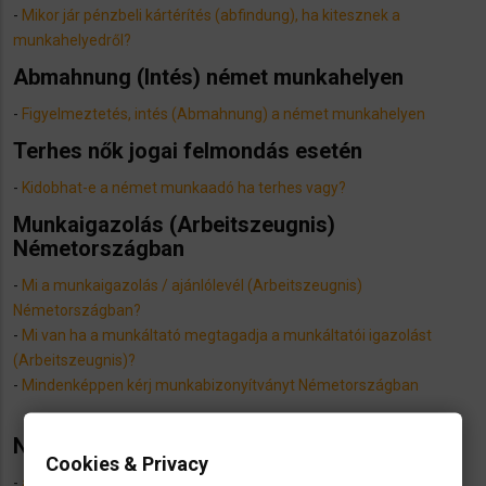
-
Mikor jár pénzbeli kártérítés (abfindung), ha kitesznek a
munkahelyedről?
Abmahnung (Intés) német munkahelyen
-
​Figyelmeztetés, intés (Abmahnung) a német munkahelyen
Terhes nők jogai felmondás esetén
-
Kidobhat-e a német munkaadó ha terhes vagy?
Munkaigazolás (Arbeitszeugnis)
Németországban
-
Mi a munkaigazolás / ajánlólevél (Arbeitszeugnis)
Németországban?
-
Mi van ha a munkáltató megtagadja a munkáltatói igazolást
(Arbeitszeugnis)?
-
Mindenképpen kérj munkabizonyítványt Németországban
Nem kapod meg a minimálbért?
Cookies & Privacy
-
a munkáltatók visszaélése a minimálbérrel