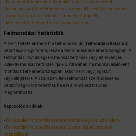
-
Felmondott Önnek német munkáltatója? Hogyan tovább?
-
Mikor jogszerű, ha felmondanak a rosszul teljesítő dolgozóknak?
-
A munkáltató által történő felmondás: határidők.
-
Mit tegyél ha felmond neked a munkáltatód
Felmondási határidők
A fenti feltételek mellett a felmondási idő (
felmondási határidő
)
betartása is egy fontos része a felmondásnak Németországban. A
felmondási időt az egyéni munkaszerződés vagy az érvényes
kollektív munkaszerződés írja elő. Általában, ha munkavállalóként
mondasz fel Németországban, akkor nem vagy jogosult
végkielégítésre. A szakszerűtlen felmondás szerződéses és
pénzbírságokhoz vezethet, ha ezt a munkaszerződés
meghatározza.
Kapcsolódó cikkek:
-
Felkészülés felmondás esetére: Gondolkodjon el az okokon
-
Felkészülés felmondás esetére. 2. rész: Bizonyítsa profi
hozzáállását!