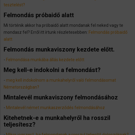
tesztelést?
Felmondás próbaidő alatt
Mi történik akkor ha próbaidő alatt mondanak fel neked vagy te
mondasz fel? Erről itt írtunk részletesebben:
Felmondás próbaidő
alatt
Felmondás munkaviszony kezdete előtt.
-
Felmondása munkába állás kezdete előtt
Meg kell-e indokolni a felmondást?
-
meg kell indokolnom a munkahelyről való felmondásomat
Németországban?
Mintalevél munkaviszony felmondásához
-
Mintalevél német munkaszerződés felmondásához
Kitehetnek-e a munkahelyről ha rosszil
teljesítesz?
-
Mikor jogszerű, ha felmondanak a rosszul teljesítő dolgozóknak?