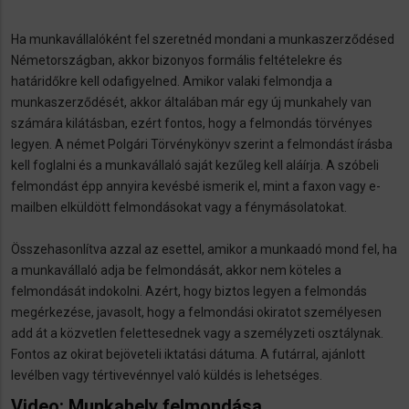
Ha munkavállalóként fel szeretnéd mondani a munkaszerződésed
Németországban, akkor bizonyos formális feltételekre és
határidőkre kell odafigyelned. Amikor valaki felmondja a
munkaszerződését, akkor általában már egy új munkahely van
számára kilátásban, ezért fontos, hogy a felmondás törvényes
legyen. A német Polgári Törvénykönyv szerint a felmondást írásba
kell foglalni és a munkavállaló saját kezűleg kell aláírja. A szóbeli
felmondást épp annyira kevésbé ismerik el, mint a faxon vagy e-
mailben elküldött felmondásokat vagy a fénymásolatokat.
Összehasonlítva azzal az esettel, amikor a munkaadó mond fel, ha
a munkavállaló adja be felmondását, akkor nem köteles a
felmondását indokolni. Azért, hogy biztos legyen a felmondás
megérkezése, javasolt, hogy a felmondási okiratot személyesen
add át a közvetlen felettesednek vagy a személyzeti osztálynak.
Fontos az okirat bejöveteli iktatási dátuma. A futárral, ajánlott
levélben vagy tértivevénnyel való küldés is lehetséges.
Video: Munkahely felmondása.