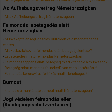
Az Aufhebungsvertrag Németországban
-
Mi az Aufhebungsvertrag Németországban
Felmondás lebetegedés alatt
Németországban
-
Munkaképtelenségi igazolás, külföldön való megbetegedés
esetén.
-
Mit kockáztatsz, ha felmondás után beteget jelentesz?
-
Lebetegédes miatti felmondás Németországban
-
Felmondás táppénz alatt. betegség miatt kitehet-e a munkaadó?
-
Betegség miatt mondtak fel neked? van esély kártérítésre!
​-
F
elmondás koronavírus fertőzés miatt - lehetséges?
Burnout
-
kitehet-e a munkáltató burnout miatt Németországban?
Jogi védelem felmondás ellen
(Kündigungsschutzverfahren)