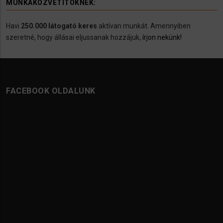
MUNKAKÖZVETÍTÖKNEK:
Havi
250.000 látogató keres
aktívan munkát. Amennyiben
szeretné, hogy állásai eljussanak hozzájuk,
írjon nekünk!
FACEBOOK OLDALUNK