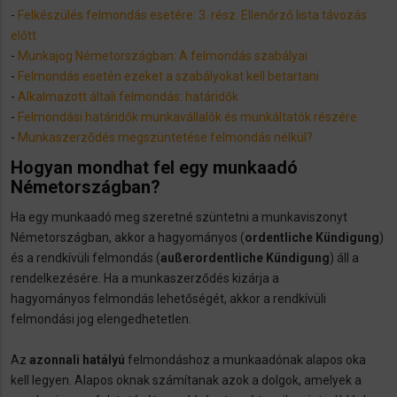
-
Felkészülés felmondás esetére: 3. rész. Ellenőrző lista távozás
előtt
-
Munkajog Németországban: A felmondás szabályai
-
Felmondás esetén ezeket a szabályokat kell betartani
-
Alkalmazott általi felmondás: határidők
-
Felmondási határidők munkavállalók és munkáltatók részére
-
Munkaszerződés megszüntetése felmondás nélkül?
Hogyan mondhat fel egy munkaadó
Németországban?
Ha egy munkaadó meg szeretné szüntetni a munkaviszonyt
Németországban, akkor a hagyományos (
ordentliche Kündigung
)
és a rendkívüli felmondás (
außerordentliche Kündigung
) áll a
rendelkezésére. Ha a munkaszerződés kizárja a
hagyományos felmondás lehetőségét, akkor a rendkívüli
felmondási jog elengedhetetlen.
Az
azonnali hatályú
felmondáshoz a munkaadónak alapos oka
kell legyen. Alapos oknak számítanak azok a dolgok, amelyek a