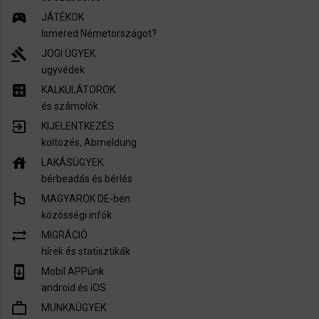
sports_esports
JÁTÉKOK
Ismered Németországot?
gavel
JOGI ÜGYEK
ügyvédek
calculate
KALKULÁTOROK
és számolók
exit_to_app
KIJELENTKEZÉS
költözés, Abmeldung
house
LAKÁSÜGYEK
bérbeadás és bérlés
emoji_flags
MAGYAROK DE-ben
közösségi infók
sync_alt
MIGRÁCIÓ
hírek és statisztikák
system_update
Mobil APPünk
android és iOS
work_outline
MUNKAÜGYEK