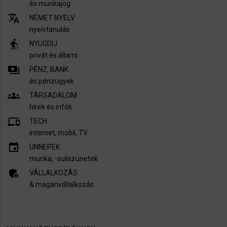
és munkajog
translate
NÉMET NYELV
nyelvtanulás
elderly
NYUGDÍJ
privát és állami
payments
PÉNZ, BANK
és pénzügyek
groups
TÁRSADALOM
hírek és infók
devices
TECH
internet, mobil, TV​
insert_invitation
ÜNNEPEK
munka, -suliszünetek
admin_panel_settings
VÁLLALKOZÁS
& magánvállalkozás