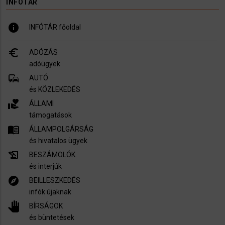
INFÓTÁR
info
INFÓTÁR főoldal
euro_symbol
ADÓZÁS
adóügyek
commute
AUTÓ
és KÖZLEKEDÉS
volunteer_activism
ÁLLAMI
támogatások
menu_book
ÁLLAMPOLGÁRSÁG
és hivatalos ügyek
history_edu
BESZÁMOLÓK
és interjúk
explore
BEILLESZKEDÉS
infók újaknak
pan_tool
BÍRSÁGOK
és büntetések