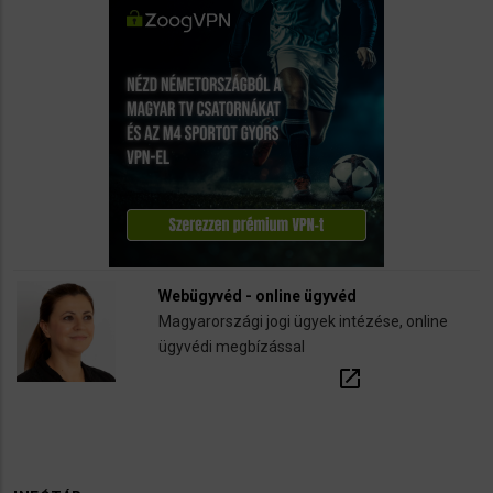
Webügyvéd - online ügyvéd
Magyarországi jogi ügyek intézése, online
ügyvédi megbízással
open_in_new