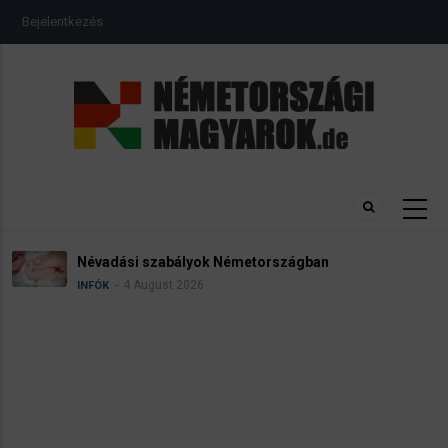
Ugrás
USER
Bejelentkezés
a
ACCOUNT
MENU
tartalomra
Névadási szabályok Németországban
4 August 2026
INFÓK