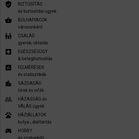
verified_user
BIZTOSÍTÁS
és biztosítási ügyek
shopping_basket
BOLHAPIACOK
városonként
family_restroom
CSALÁD
gyerek, oktatás
local_hospital
EGÉSZSÉGÜGY
​& betegbiztosítás
assessment
FELMÉRÉSEK
és statisztikák
location_city
GAZDASÁG
hírek és infók
people_outline
HÁZASSÁG és
VÁLÁS ügyek
pets
HÁZIÁLLATOK
kutya-, álattartás
sports_esports
HOBBY
és szabadidő