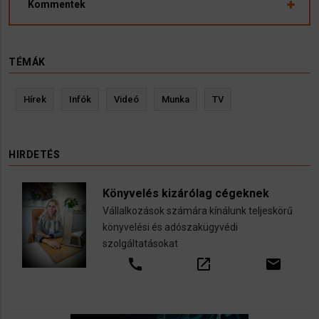
Kommentek
TÉMÁK
Hírek
Infók
Videó
Munka
TV
HIRDETÉS
Könyvelés kizárólag cégeknek
Vállalkozások számára kínálunk teljeskörű
könyvelési és adószakügyvédi
szolgáltatásokat
call
open_in_new
email