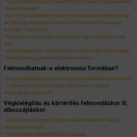
-
Hogyan indíthatsz pert munkáltatói felmondás hatálytalanítására
Németországban?
-
Egy felmondásvédelmi keresettel a munkavállalónak lehetősége
adódik a cég által (írásban) kimondott felmondást munkaügyi
bíróságon megtámadni
-
kiraktak a németországi munkahelyről? így védekezhetsz jogi
úton.
-
​kündigungsschutz - felmondás elleni védelem Németországban
-
németországi jogvédelmi biztosítás kalkulátor
Felmondhatnak-e elektromos formában?
-
Hogyan kell lefolyjon egy érvényes felmondás Németországban?
-
munkaszerződés felmondása elektronikus formában.
megengedett vagy sem?
Végkielégítés és kártérítés felmondáskor ill.
elbocsájtáskor
-
Végkielégítés Németországban- milyen esetben és mennyi
pénzre számíthatsz?
-
Végkielégítés szabályai Németországban