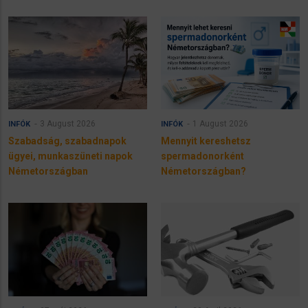
3 August 2026
1 August 2026
INFÓK
INFÓK
Szabadság, szabadnapok
Mennyit kereshetsz
ügyei, munkaszüneti napok
spermadonorként
Németországban
Németországban?