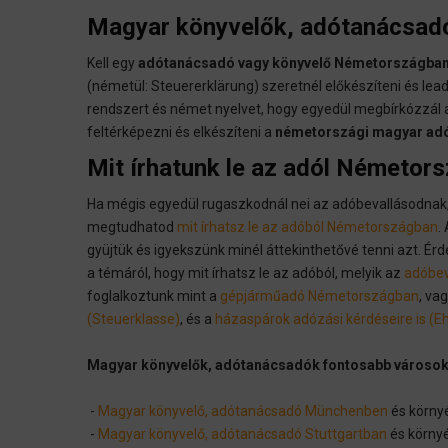
Magyar könyvelők, adótanácsa
Kell egy
adótanácsadó vagy könyvelő Németországba
(németül: Steuererklärung) szeretnél előkészíteni és le
rendszert és német nyelvet, hogy egyedül megbírkózzál a 
feltérképezni és elkészíteni a
németországi magyar ad
Mit írhatunk le az adól Németor
Ha mégis egyedül rugaszkodnál nei az adóbevallásodnak, o
megtudhatod
mit írhatsz le az adóból Németországban
.
gyüjtük és igyekszünk minél áttekinthetővé tenni azt. Érd
a témáról, hogy mit írhatsz le az adóból, melyik az
adóbev
foglalkoztunk mint a
gépjárműadó Németországban
, va
(Steuerklasse)
, és a
házaspárok adózási kérdéseire is (Eh
Magyar könyvelők, adótanácsadók fontosabb városo
-
Magyar könyvelő, adótanácsadó Münchenben
és körny
-
Magyar könyvelő, adótanácsadó Stuttgartban
és körny