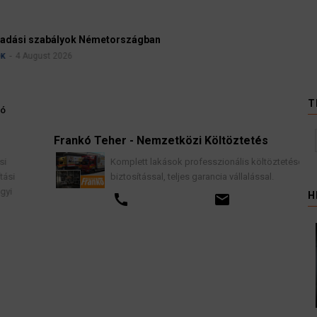
Ügyvédek, bírák és üg
kellene vizsgálnia egy 
3 August 2026
HÍREK
T
dó
Frankó Teher - Nemzetközi Költöztetés
K
Komplett lakások professzionális költöztetése
biztosítással, teljes garancia vállalással.
H
call
email