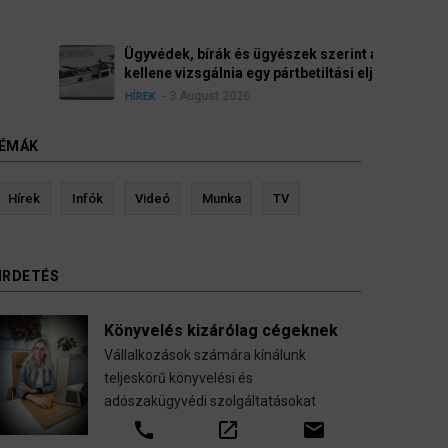
yészek szerint a német politikának mielőbb meg
pártbetiltási eljárás elindítását.
ÉMÁK
evin Ressler biztosítási szakértő
Langó S
Hírek
Infók
Videó
Munka
TV
Gépjármű-, jogvédelmi-, felelősség-, baleset-,
nyugdíj-, fogászati biztosítások.
IRDETÉS
call
open_in_new
email
Könyvelés kizárólag cégeknek
Vállalkozások számára kínálunk
teljeskörű könyvelési és
adószakügyvédi szolgáltatásokat
call
open_in_new
email