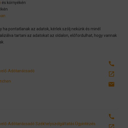
n
és környékén
ékén
ban
y ha pontatlanak az adatok, kérlek szólj nekünk és minél
lizálva tartani az adatokat az oldalon, előfordulhat, hogy vannak
ak.
call
velő-Adótanácsadó
open_in_new
ünchen
email
call
velő-Adótanácsadó
Székhelyszolgáltatás
Ügyintézés
open_in_new