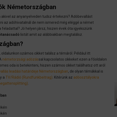
dók Németországban
n
akivel az anyanyelveden tudsz értekezni? Adóbevallást
adni az adóhivatalnál de nem ismered még eléggé a német
feladattal? Jó helyen jársz, hiszen évek óta igyekszünk
ótanácsadó
listát amit az alábbiakban megtalálsz.
szágban?
ldalunkon számos cikket találsz a témáról. Például itt
 A
németorzsági adózás
sal kapcsolatos cikkeket ezen a főoldalon
emes oda is betekinteni, hiszen számos cikket találhatsz ott aról
allás leadási határideje Németországban
, de olyan témákkal is
gy a
TV/Rádió (Rundfunkbeitrag)
. Kitérünk az
adóosztályokra
egattensplitting)
.
kban
ékén
ékén