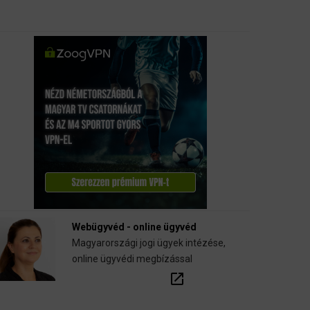
Webügyvéd - online ügyvéd
Magyarországi jogi ügyek intézése,
online ügyvédi megbízással
open_in_new