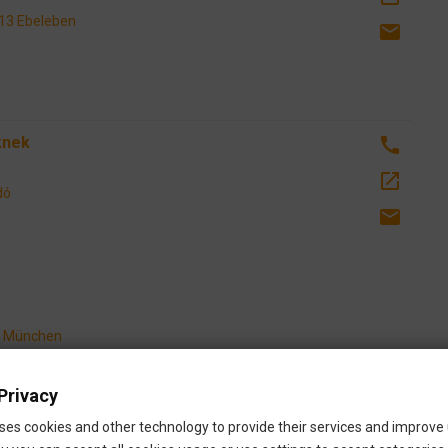
713 Ebeleben
email
knek
call
open_in_new
dó
email
77 München
Privacy
ses cookies and other technology to provide their services and improve
.M. könyvelő
call