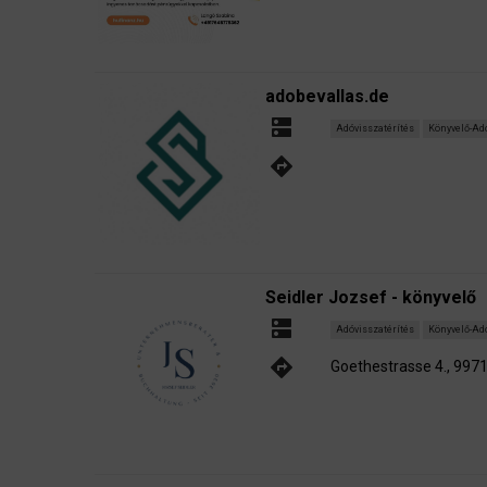
adobevallas.de
dns
Adóvisszatérítés
Könyvelő-Ad
directions
Seidler Jozsef - könyvelő
dns
Adóvisszatérítés
Könyvelő-Ad
directions
Goethestrasse 4., 997