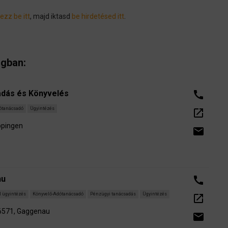
ezz be itt
, majd iktasd
be hirdetésed itt
.
gban:
dás és Könyvelés
call
ótanácsadó
Ügyintézés
open_in_new
ppingen
email
hu
call
l ügyintézés
Könyvelő-Adótanácsadó
Pénzügyi tanácsadás
Ügyintézés
open_in_new
76571, Gaggenau
email