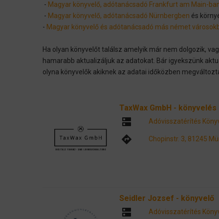
-
Magyar könyvelő, adótanácsadó Frankfurt am Main-ba
-
Magyar könyvelő, adótanácsadó Nürnbergben
és körny
-
Magyar könyvelő és adótanácsadó más német városok
Ha olyan könyvelőt találsz amelyik már nem dolgozik, vag
hamarabb aktualizáljuk az adatokat. Bár igyekszünk aktua
olyna könyvelők akiknek az adatai időközben megváltozt
TaxWax GmbH - könyvelés
dns
Adóvisszatérítés
Köny
directions
Chopinstr. 3, 81245 M
Seidler Jozsef - könyvelő
dns
Adóvisszatérítés
Köny