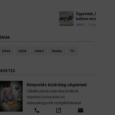
gyészek szerint a német politikának mielőbb meg
 pártbetiltási eljárás elindítását.
ÉMÁK
evin Ressler biztosítási szakértő
Langó S
Hírek
Infók
Videó
Munka
TV
Gépjármű-, jogvédelmi-, felelősség-, baleset-,
nyugdíj-, fogászati biztosítások.
IRDETÉS
call
open_in_new
email
Könyvelés kizárólag cégeknek
Vállalkozások számára kínálunk
teljeskörű könyvelési és
adószakügyvédi szolgáltatásokat
call
open_in_new
email