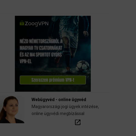
Webügyvéd - online ügyvéd
Magyarországi jogi ügyek intézése,
online ügyvédi megbízással
open_in_new