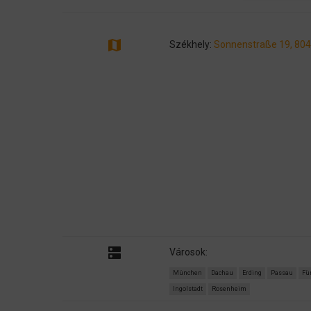
map
Székhely:
Sonnenstraße 19, 80
dns
Városok:
München
Dachau
Erding
Passau
Fü
Ingolstadt
Rosenheim