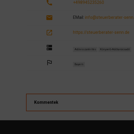
call
+498945235260
email
EMail:
info@steuerberater-senn
open_in_new
https://steuerberater-senn.de
dns
Adóvisszatérítés
Könyvelő-Adótanácsadó
outlined_flag
Bayern
Kommentek