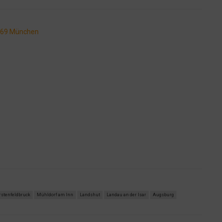
469 München
rstenfeldbruck
Mühldorf am Inn
Landshut
Landau an der Isar
Augsburg