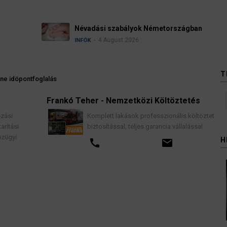
Ügyvédek, bírák és ü
kellene vizsgálnia egy
3 August 2026
HÍREK
T
ne idöpontfoglalás
Frankó Teher - Nemzetközi Költöztetés
K
Komplett lakások professzionális költöztetése
biztosítással, teljes garancia vállalással.
H
call
email