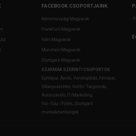
K
FACEBOOK CSOPORTJAINK
P
J
Németországi Magyarok
um
Frankfurti Magyarok
E
utz
Kölni Magyarok
r
Müncheni Magyarok
Stuttgarti Magyarok
SZAKMÁK SZERINTI CSOPORTOK
Építőipar
,
Ápoló
,
Vendéglátás
,
Fémipar
,
Villanyszerelés
,
Sofőr/ Targoncás
,
Autószerelő
,
IT/Marketing
,
Víz-/Gáz-/Fűtés
,
Stuttgarti
munkalehetőségek