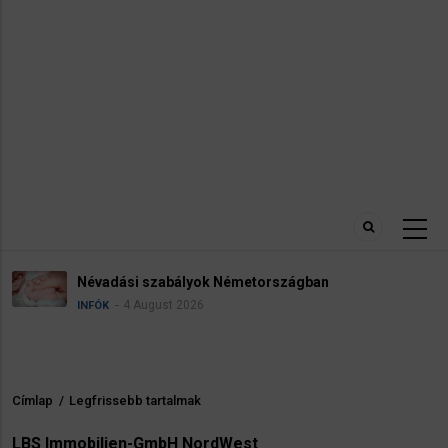
Névadási szabályok Németországban
4 August 2026
INFÓK
Címlap
/
Legfrissebb tartalmak
Morzsa
LBS Immobilien-GmbH NordWest