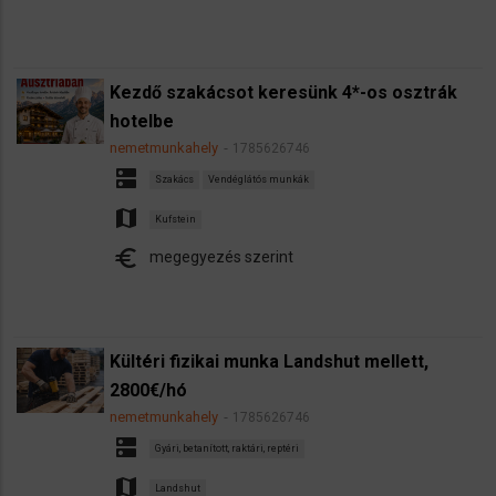
Kezdő szakácsot keresünk 4*-os osztrák
hotelbe
nemetmunkahely
1785626746
dns
Szakács
Vendéglátós munkák
map
Kufstein
euro
megegyezés szerint
Kültéri fizikai munka Landshut mellett,
2800€/hó
nemetmunkahely
1785626746
dns
Gyári, betanított, raktári, reptéri
map
Landshut