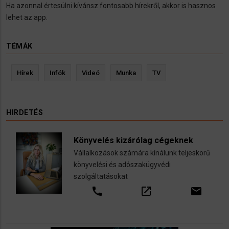
Ha azonnal értesülni kívánsz fontosabb hírekről, akkor is hasznos
lehet az app.
TÉMÁK
Hírek
Infók
Videó
Munka
TV
HIRDETÉS
Könyvelés kizárólag cégeknek
Vállalkozások számára kínálunk teljeskörű
könyvelési és adószakügyvédi
szolgáltatásokat
call
open_in_new
email