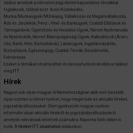
találsz amelyek a németországi élettel kapcsolatos témákkal
foglalkozik, többek közt: Autó/Közlekedés,
Munka/Munkaügyek/MUnkajog, Vállalkozás és Magánvállalkozás,
Adó és Járulékok, Pénz-, Hitel- és Bankügyek, Családi Ellátások és
Támogatások, Ügyintézés és Hivatalos Ügyek, Német Nyelvtanulás
és Nyelvleckék, Német Állampolgársági Ügyek, Kalkulátorok (Áram,
Gáz, Bank, Hitel, BIztosítások), Lakásügyek, Ingatlanvásárlás,
Biztosítások, Egészségügy, Családi Témák, Beszámolók,
Felmérések.
Ezeket a témákat struktúráltan és keresüfunkcióval ellátva találod
meg
ITT
.
Hírek
Nagyon sok olyan magyar él Németországban akik nem beszélik
olyan szinten a német nyelvet, hogy megértsék az aktuális híreket,
jogszabájváltozásokat. Őket igyekszünk magyar nyelven
informálni olyan aktuális hírekről és jogszabályváltozásokról
amelyek relevánsak lehetnek számukra. Naponta több cikket is
írunk. A
híreket ITT olvashatod
oldalunkon.