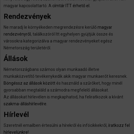
magyar kapcsolattartó. A
címtár ITT érhető el
.
Rendezvények
Ne maradj le környékeden megrendezésre kerülő
magyar
rendezvényről
, találkozóról Itt egyhelyen gyüjtjük össze és
városokra kategorizálva a magyar rendezvényeket egész
Németország területéről.
Állások
Németországbans számos olyan munkaadó illetve
munkaközvetítő tevékenykedik akik magyar munkaerőt keresnek.
Böngéssz az állások között
és használd a szűrőket, hogy minél
gyorsabban megtaláld a számodra megfelelő állásokat.
Az állásokat hírlevélen is megkaphatod, ha feliratkozok a kívánt
szakma-álláshírlevélre
.
Hírlevél
Szeretnél emailben értesülni a hírekről és infócikkekről,
íratkozz fel
hírlevelünkre
!