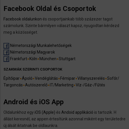
Facebook Oldal és Csoportok
Facebook oldalunkon
és csoportjainkab több százezer tagot
számolunk. Szinte bármilyen választ kapsz, nyugodtan kérdezd
meg a közösséget.
Németországi Munkalehetőségek
Németországi Magyarok
Frankfurt
Köln
München
Stuttgart
SZAKMÁK SZERINTI CSOPORTOK
Építőipar
Ápoló
Vendéglátás
Fémipar
Villanyszerelés
Sofőr/
Targoncás
Autószerelő
IT/Marketing
Víz-/Gáz-/Fűtés
Android és iOS App
Oldalunkhoz egy
iOS (Apple)
és
Andoid applikáció
is tartozik. H
állást keresnél, az appen értesítünk azonnal miként egy területedre
új álsát iktatnak be oldlaunkra.