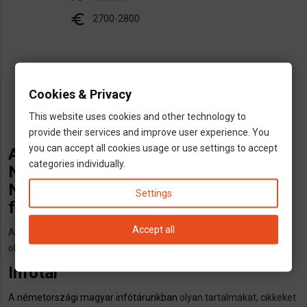
euro
2700-2800
Cookies & Privacy
Oldalszámozás
Jelenlegi
1
Oldal
2
Oldal
3
Oldal
4
Oldal
5
Következő
››
Utolsó
utolsó »
This website uses cookies and other technology to
oldal
oldal
oldal
provide their services and improve user experience. You
you can accept all cookies usage or use settings to accept
A nemetorszagi-magyarok.de oldal, a
categories individually.
Németországban élő vagy
Németországba készülő magyarok
Settings
független portálja.
Accept all
Az alábbiakban felvázoljuk mit találsz oldalunkon és miként
olvashatod még a tartalmakat amelyek oldalunkon is elérhetőek.
Infótár
A
németországi magyar infótárunkban
olyan tartalmakat, cikkeket