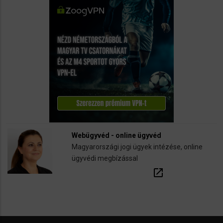
Webügyvéd - online ügyvéd
Magyarországi jogi ügyek intézése, online
ügyvédi megbízással
open_in_new