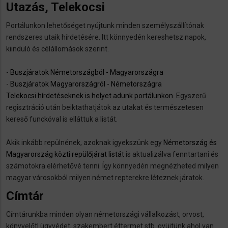
Utazás, Telekocsi
Portálunkon lehetőséget nyújtunk minden személyszállítónak
rendszeres utaik hírdetésére. Itt könnyedén kereshetsz napok,
kiinduló és célállomások szerint.
-
Buszjáratok Németországból - Magyarországra
-
Buszjáratok Magyarországról - Németországra
Telekocsi hírdetéseknek is helyet adunk portálunkon
. Egyszerű
regisztráció után beiktathatjátok az utakat és természetesen
kereső funckóval is elláttuk a listát.
Akik inkább repülnének, azoknak igyekszünk egy
Németország és
Magyarország közti repülőjárat listát
is aktualizálva fenntartani és
számotokra elérhetővé tenni. Így könnyedén megnézheted milyen
magyar városokból milyen német repterekre léteznek járatok.
Címtár
Címtárunkba minden olyan németországi vállalkozást, orvost,
könyvelőtl ügyvédet, szakembert éttermet stb. gyüjtünk ahol van