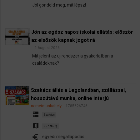
Jól gondold meg, mit lépsz!
Jön az egész napos iskolai ellátás: először
az elsősök kapnak jogot rá
2 August 2026
Mit jelent az üj rendszer a gyakorlatban a
családoknak?
Szakács állás a Legolandban, szállással,
hosszútávú munka, online interjú
nemetmunkahely
1785626746
dns
Szakács
map
Günzburg
euro
egyedi megállapodás