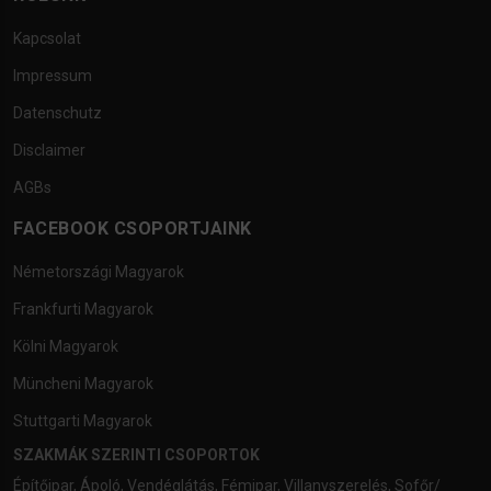
Kapcsolat
Impressum
Datenschutz
Disclaimer
AGBs
FACEBOOK CSOPORTJAINK
Németországi Magyarok
Frankfurti Magyarok
Kölni Magyarok
Müncheni Magyarok
Stuttgarti Magyarok
SZAKMÁK SZERINTI CSOPORTOK
Építőipar
,
Ápoló
,
Vendéglátás
,
Fémipar
,
Villanyszerelés
,
Sofőr/