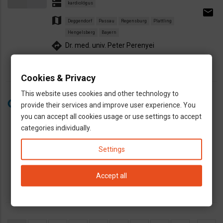
dns
kardiológus
email
map
Deggendorf
Passau
Regensburg
Plattling
Hengelsberg
Bayern
directions
Dr. med. univ. Peter Perenyei
Cookies & Privacy
operátor (tengelyek és hajtóművek
This website uses cookies and other technology to
összeszerelése)
provide their services and improve user experience. You
you can accept all cookies usage or use settings to accept
Krisztina Kelemen
1692490019
categories individually.
dns
Gyári, betanított, raktári, reptéri
map
Settings
Passau
euro
2100 EUR nettó +
Accept all