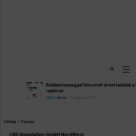
Robbanóanyaggal felszerelt drónt találtak a lipcsei
reptéren
5 August 2026
HÍREK
INFÓK
Címlap
/
Passau
Morzsa
LBS Immobilien-GmbH NordWest