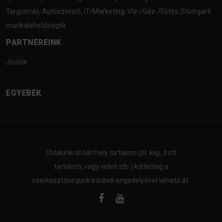
Targoncás
,
Autószerelő
,
IT/Marketing
,
Víz-/Gáz-/Fűtés
,
Stuttgarti
munkalehetőségek
PARTNEREINK
Jooble
EGYEBEK
Oldalunkról bármely tartalom (pl. kép, írott
tartalom, vagy videó stb.) kizárólag a
szerkesztőségünk írásbeli engedélyével vehető át.