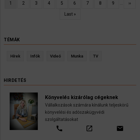
Oldalszámozás
Jelenlegi
1
Oldal
2
Oldal
3
Oldal
4
Oldal
5
Oldal
6
Oldal
7
Oldal
8
Oldal
9
…
Követ
››
oldal
oldal
Utolsó
Last »
oldal
TÉMÁK
Hírek
Infók
Videó
Munka
TV
HIRDETÉS
Könyvelés kizárólag cégeknek
Vállalkozások számára kínálunk teljeskörű
könyvelési és adószakügyvédi
szolgáltatásokat
call
open_in_new
email