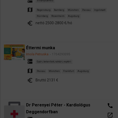
dns
Villanyszerelő
map
Regensburg
Bamberg
München
Passau
Ingolstadt
Nürnberg
Rosenheim
Augsburg
euro
nettó 2500-2800 €/hó
Éttermi munka
Imola Petruska
1704293095
dns
Gyári, betanított, raktári, reptéri
map
Passau
München
Frankfurt
Augsburg
euro
Bruttó 2131 €
Dr Perenyei Péter - Kardiológus
call
Deggendorfban
open_in_new