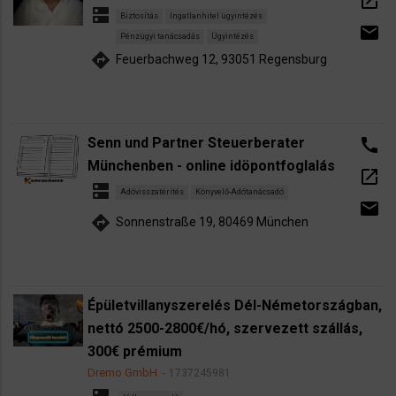
open_in_new
dns
Biztosítás
Ingatlanhitel ügyintézés
email
Pénzügyi tanácsadás
Ügyintézés
directions
Feuerbachweg 12, 93051 Regensburg
Senn und Partner Steuerberater
call
Münchenben - online idöpontfoglalás
open_in_new
dns
Adóvisszatérítés
Könyvelő-Adótanácsadó
email
directions
Sonnenstraße 19, 80469 München
Épületvillanyszerelés Dél-Németországban,
nettó 2500-2800€/hó, szervezett szállás,
300€ prémium
Dremo GmbH
1737245981