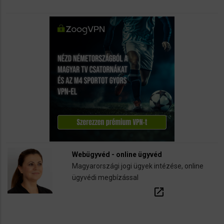
Webügyvéd - online ügyvéd
Magyarországi jogi ügyek intézése, online
ügyvédi megbízással
open_in_new