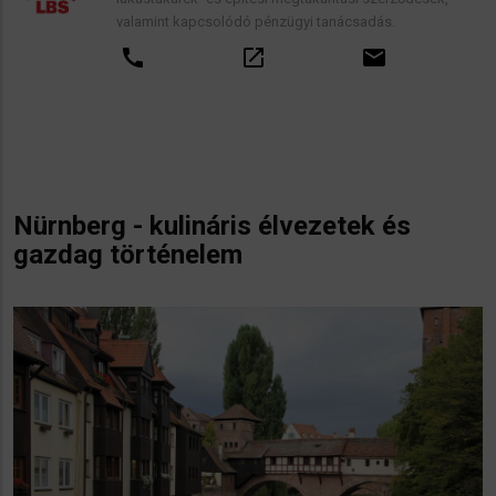
valamint kapcsolódó pénzügyi tanácsadás.
call
open_in_new
email
Nürnberg - kulináris élvezetek és
gazdag történelem