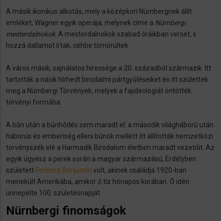
A másik ikonikus alkotás, mely a középkori Nürnbergnek állít
emléket, Wagner egyik operája, melynek címe a
Nürnbergi
mesterdalnokok
. A mesterdalnokok szabad óráikban verset, s
hozzá dallamot írtak, céhbe tömörültek.
A város másik, sajnálatos híressége a 20. századból származik. Itt
tartották a nácik hírhedt birodalmi pártgyűléseiket és itt születtek
meg a Nürnbergi Törvények, melyek a fajideológiát öntötték
törvényi formába.
A bűn után a bűnhődés sem maradt el: a második világháború után
háborús és emberiség elleni bűnök mellett itt állították nemzetközi
törvényszék elé a Harmadik Birodalom életben maradt vezetőit. Az
egyik ügyész a perek során a magyar származású, Erdélyben
született
Ferencz Benjámin
volt, akinek családja 1920-ban
menekült Amerikába, amikor ő tíz hónapos korában. Ő idén
ünnepelte 100. születésnapját.
Nürnbergi finomságok