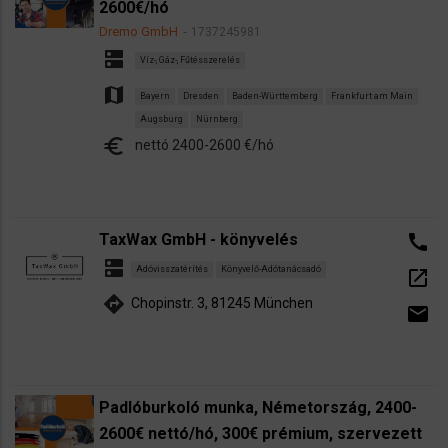
2600€/hó
Dremo GmbH
1737245981
dns
Víz-, Gáz-, Fűtésszerelés
map
Bayern
Dresden
Baden-Württemberg
Frankfurt am Main
Augsburg
Nürnberg
euro
nettó 2400-2600 €/hó
TaxWax GmbH - könyvelés
call
dns
Adóvisszatérítés
Könyvelő-Adótanácsadó
open_in_new
directions
Chopinstr. 3, 81245 München
email
Padlóburkoló munka, Németország, 2400-
2600€ nettó/hó, 300€ prémium, szervezett