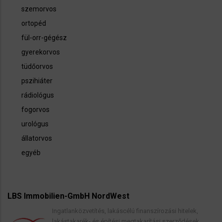
szemorvos
ortopéd
fül-orr-gégész
gyerekorvos
tüdőorvos
pszihiáter
rádiológus
fogorvos
urológus
állatorvos
egyéb
LBS Immobilien-GmbH NordWest
Ingatlanközvetítés, lakáscélú finanszírozási hitelek,
lakástakarék- és építési megtakarítási szerződések,