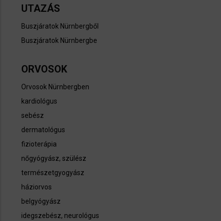
UTAZÁS
Buszjáratok Nürnbergből
Buszjáratok Nürnbergbe
ORVOSOK
Orvosok Nürnbergben
kardiológus
sebész
dermatológus
fizioterápia
nőgyógyász, szülész
természetgyogyász
háziorvos
belgyógyász
idegszebész, neurológus