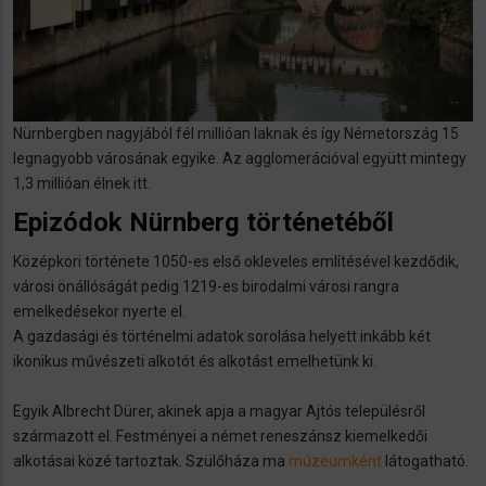
Nürnbergben nagyjából fél millióan laknak és így Németország 15
legnagyobb városának egyike. Az agglomerációval együtt mintegy
1,3 millióan élnek itt.
Epizódok Nürnberg történetéből
Középkori története 1050-es első okleveles említésével kezdődik,
városi önállóságát pedig 1219-es birodalmi városi rangra
emelkedésekor nyerte el.
A gazdasági és történelmi adatok sorolása helyett inkább két
ikonikus művészeti alkotót és alkotást emelhetünk ki.
Egyik Albrecht Dürer, akinek apja a magyar Ajtós településről
származott el. Festményei a német reneszánsz kiemelkedői
alkotásai közé tartoztak. Szülőháza ma
múzeumként
látogatható.