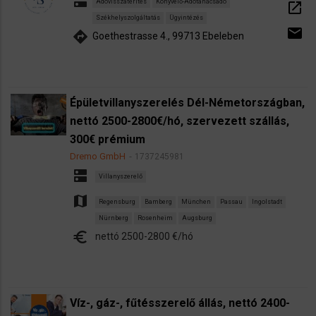
dns
Adóvisszatérítés
Könyvelő-Adótanácsadó
open_in_new
Székhelyszolgáltatás
Ügyintézés
email
directions
Goethestrasse 4., 99713 Ebeleben
Épületvillanyszerelés Dél-Németországban,
nettó 2500-2800€/hó, szervezett szállás,
300€ prémium
Dremo GmbH
1737245981
dns
Villanyszerelő
map
Regensburg
Bamberg
München
Passau
Ingolstadt
Nürnberg
Rosenheim
Augsburg
euro
nettó 2500-2800 €/hó
Víz-, gáz-, fűtésszerelő állás, nettó 2400-