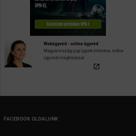
Webügyvéd - online ügyvéd
Magyarországi jogi ügyek intézése, online
ügyvédi megbízással
open_in_new
FACEBOOK OLDALUNK