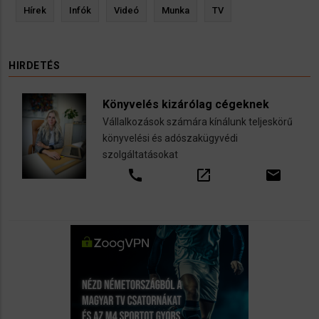
Hírek
Infók
Videó
Munka
TV
HIRDETÉS
Könyvelés kizárólag cégeknek
Vállalkozások számára kínálunk teljeskörű
könyvelési és adószakügyvédi
szolgáltatásokat
call
open_in_new
email