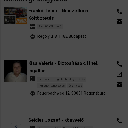
Frankó Teher - Nemzetközi
call
Költöztetés
email
dns
Szállító-Költöztető
directions
Regöly u. 8, 1182 Budapest
Kiss Valéria - Biztosítások. Hitel.
call
Ingatlan
open_in_new
dns
Biztosítás
Ingatlanhitel ügyintézés
email
Pénzügyi tanácsadás
Ügyintézés
directions
Feuerbachweg 12, 93051 Regensburg
Seidler Jozsef - könyvelő
call