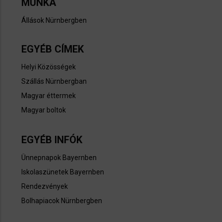
MUNKA
Állások Nürnbergben​
EGYÉB CÍMEK
Helyi Közösségek
Szállás Nürnbergban
Magyar éttermek
Magyar boltok
EGYÉB INFÓK
Ünnepnapok Bayernben​
Iskolaszünetek Bayernben​
Rendezvények
Bolhapiacok Nürnbergben