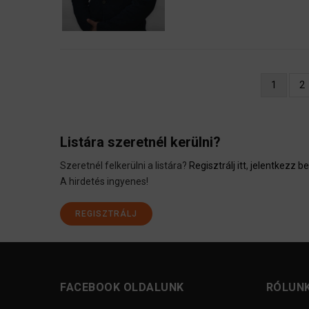
Oldalszámozás
Jelenleg
1
Ol
2
oldal
Listára szeretnél kerülni?
Szeretnél felkerülni a listára?
Regisztrálj itt
,
jelentkezz be 
A hirdetés ingyenes!
REGISZTRÁLJ
FACEBOOK OLDALUNK
RÓLUN