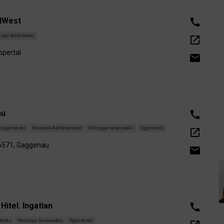
dWest
call
ügyi tanácsadás
open_in_new
ppertal
email
hu
call
l ügyintézés
Könyvelő-Adótanácsadó
Pénzügyi tanácsadás
Ügyintézés
open_in_new
76571, Gaggenau
email
Hitel. Ingatlan
call
ntézés
Pénzügyi tanácsadás
Ügyintézés