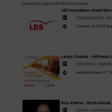
Ingatlanhitel ügyintézés Németországban
LBS Immobilien-GmbH Nor
dns
Ingatlanhitel ügyintézés
Pénz
directions
Lindenstr. 8, 42275 Wu
Langó Szabina - HuFinanz.
dns
Adóvisszatérítés
Ingatlanhite
directions
waldhornstrasse 17. 
Kiss Valéria - Biztosítások. 
dns
Biztosítás
Ingatlanhitel ügyi