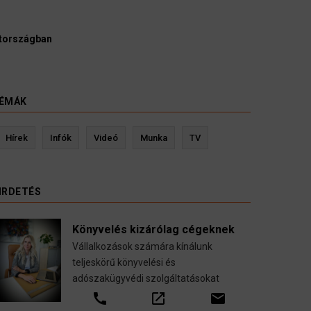
 és ügyészek szerint a német politikának mielőbb meg
a egy pártbetiltási eljárás elindítását.
2026
ÉMÁK
Kevin Ressler biztosítási szakértő
Langó 
Hírek
Infók
Videó
Munka
TV
Gépjármű-, jogvédelmi-, felelősség-, baleset-,
nyugdíj-, fogászati biztosítások.
IRDETÉS
call
open_in_new
email
Könyvelés kizárólag cégeknek
Vállalkozások számára kínálunk
teljeskörű könyvelési és
adószakügyvédi szolgáltatásokat
call
open_in_new
email