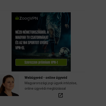
Webügyvéd - online ügyvéd
Magyarországi jogi ügyek intézése,
online ügyvédi megbízással
open_in_new