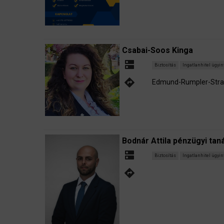
Csabai-Soos Kinga
dns
Biztosítás
Ingatlanhitel ügyi
directions
Edmund-Rumpler-Straß
Bodnár Attila pénzügyi ta
dns
Biztosítás
Ingatlanhitel ügyi
directions