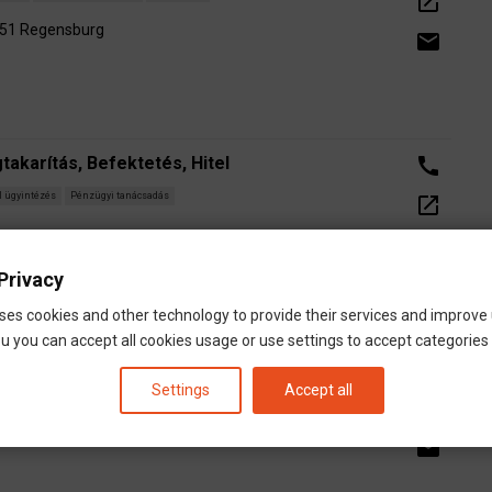
open_in_new
051 Regensburg
email
akarítás, Befektetés, Hitel
call
l ügyintézés
Pénzügyi tanácsadás
open_in_new
email
Privacy
ses cookies and other technology to provide their services and improve
u you can accept all cookies usage or use settings to accept categories i
Tanácsadó
call
Settings
Accept all
l ügyintézés
Pénzügyi tanácsadás
open_in_new
6 Malsch
email