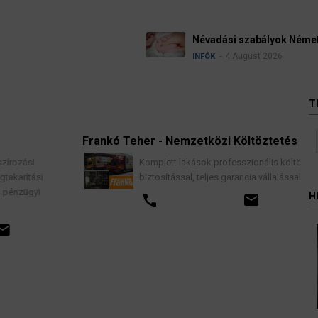
Ügyvédek, bírák
kellene vizsgálni
3 August 
HÍREK
T
Frankó Teher - Nemzetközi Költöztetés
Komplett lakások professzionális költöztetése
biztosítással, teljes garancia vállalással.
H
call
email