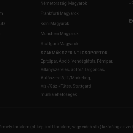
J
Németországi Magyarok
um
Frankfurti Magyarok
E
utz
Kölni Magyarok
r
Müncheni Magyarok
Stuttgarti Magyarok
SZAKMÁK SZERINTI CSOPORTOK
Építőipar
,
Ápoló
,
Vendéglátás
,
Fémipar
,
Villanyszerelés
,
Sofőr/ Targoncás
,
Autószerelő
,
IT/Marketing
,
Víz-/Gáz-/Fűtés
,
Stuttgarti
munkalehetőségek
ármely tartalom (pl. kép, írott tartalom, vagy videó stb.) kizárólag a sz