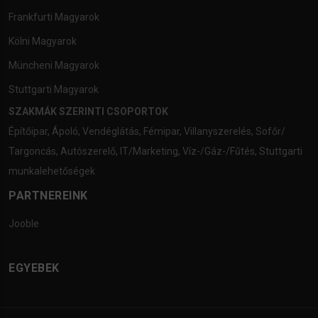
Frankfurti Magyarok
Kölni Magyarok
Müncheni Magyarok
Stuttgarti Magyarok
SZAKMÁK SZERINTI CSOPORTOK
Építőipar
,
Ápoló
,
Vendéglátás
,
Fémipar
,
Villanyszerelés
,
Sofőr/
Targoncás
,
Autószerelő
,
IT/Marketing
,
Víz-/Gáz-/Fűtés
,
Stuttgarti
munkalehetőségek
PARTNEREINK
Jooble
EGYEBEK