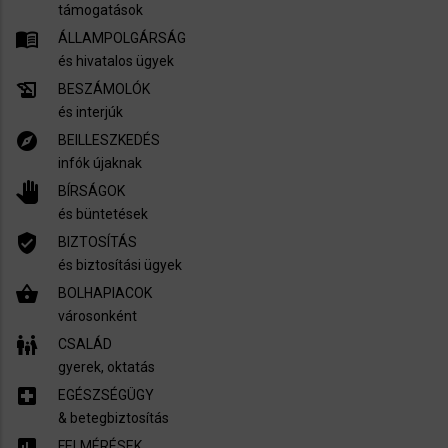
támogatások
menu_book
ÁLLAMPOLGÁRSÁG
és hivatalos ügyek
history_edu
BESZÁMOLÓK
és interjúk
explore
BEILLESZKEDÉS
infók újaknak
pan_tool
BÍRSÁGOK
és büntetések
verified_user
BIZTOSÍTÁS
és biztosítási ügyek
shopping_basket
BOLHAPIACOK
városonként
family_restroom
CSALÁD
gyerek, oktatás
local_hospital
EGÉSZSÉGÜGY
​& betegbiztosítás
assessment
FELMÉRÉSEK