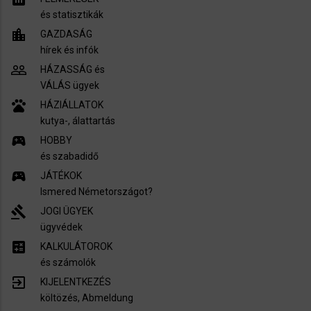
és statisztikák
location_city
GAZDASÁG
hírek és infók
people_outline
HÁZASSÁG és
VÁLÁS ügyek
pets
HÁZIÁLLATOK
kutya-, álattartás
sports_esports
HOBBY
és szabadidő
sports_esports
JÁTÉKOK
Ismered Németországot?
gavel
JOGI ÜGYEK
ügyvédek
calculate
KALKULÁTOROK
és számolók
exit_to_app
KIJELENTKEZÉS
költözés, Abmeldung