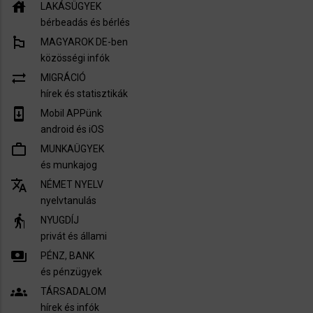
house
LAKÁSÜGYEK
bérbeadás és bérlés
emoji_flags
MAGYAROK DE-ben
közösségi infók
sync_alt
MIGRÁCIÓ
hírek és statisztikák
system_update
Mobil APPünk
android és iOS
work_outline
MUNKAÜGYEK
és munkajog
translate
NÉMET NYELV
nyelvtanulás
elderly
NYUGDÍJ
privát és állami
payments
PÉNZ, BANK
és pénzügyek
groups
TÁRSADALOM
hírek és infók