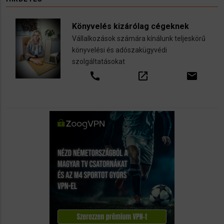
Könyvelés kizárólag cégeknek
Vállalkozások számára kínálunk teljeskörű
könyvelési és adószakügyvédi
szolgáltatásokat
call
open_in_new
email