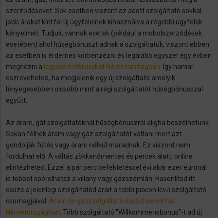
szerződéseket. Sok esetben viszont az adott szolgáltató sokkal
jobb árakat kínl fel új ügyfeleinek kihasználva a régebbi ügyfelek
kényelmét. Tudjuk, vannak esetek (például a mobolszerződések
esetében) ahol hűségbónuszt adnak a szolgáltatük, viszont ebben
az esetben is érdemes körbenzézni és legalább egyszer egy évben
megnézni a
legjobb mobilárakat Németországban
. Így hamar
észreveheted, ha megjelenik egy új szolgáltató amelyik
lényegesebben olcsóbb mint a régi szolgáltatót hűségbónusszal
együtt.
Az áram, gát szolgáltatóknál hűségbónuszról aligha beszélhetünk.
Sokan félnek áram vagy gáz szolgáltatót váltani mert azt
gondolják fűtés vagy áram nélkül maradnak. Ez viszont nem
fordulhat elő. A váltás zökkenőmentes és percek alatt, online
elintézheted. Ezzel a pár perc befektetéssel évi akár ezer eurónál
is többet spórolhatsz a villany vagy gázszámlán. Hasonlítsd itt
össze a jelenlegi szolgáltatód árait a többi piacon levő szolgáltató
csomagjaival:
Áram és gázszolgáltató összehasonlítás
Németországban
. Több szolgáltató "Willkommensbonus"-t ad új