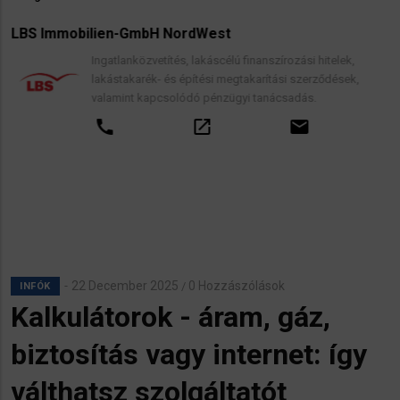
LBS Immobilien-GmbH NordWest
Ingatlanközvetítés, lakáscélú finanszírozási hitelek,
lakástakarék- és építési megtakarítási szerződések,
valamint kapcsolódó pénzügyi tanácsadás.
call
open_in_new
email
22 December 2025
0 Hozzászólások
/
INFÓK
Kalkulátorok - áram, gáz,
biztosítás vagy internet: így
válthatsz szolgáltatót