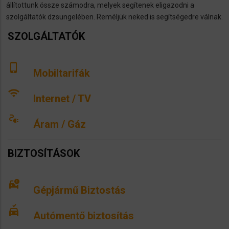
állítottunk össze számodra, melyek segítenek eligazodni a
szolgáltatók dzsungelében. Reméljük neked is segítségedre válnak.
SZOLGÁLTATÓK
phone_iphone
Mobiltarifák
wifi
Internet / TV
electrical_services
Áram / Gáz
BIZTOSÍTÁSOK
car_crash
Gépjármű Biztostás
no_crash
Autómentő biztosítás