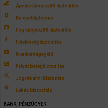
volunteer_activism
Ápolás kiegészítő biztosítás
health_and_safety
Balesetbiztostás
local_hospital
Fog kiegészítő biztosítás
personal_injury
Felelősségbiztosítás
medical_services
Krankentagegeld
medical_information
Privát betegbiztosítás
gavel
Jogvédelmi Biztostás
water_damage
Lakás biztosítás
BANK, PÉNZÜGYEK