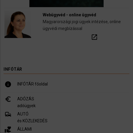
Webügyvéd - online ügyvéd
Magyarországi jogi ügyek intézése, online
ügyvédi megbízással
open_in_new
INFÓTÁR
info
INFÓTÁR főoldal
euro_symbol
ADÓZÁS
adóügyek
commute
AUTÓ
és KÖZLEKEDÉS
volunteer_activism
ÁLLAMI