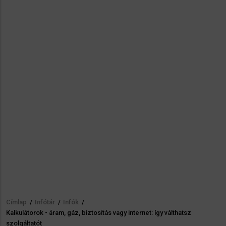
Címlap
/
Infótár
/
Infók
/
Morzsa
Kalkulátorok - áram, gáz, biztosítás vagy internet: így válthatsz
szolgáltatót