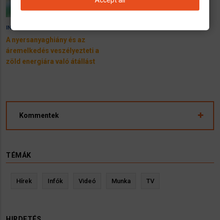
9 June 2023
INFÓK
A nyersanyaghiány és az
áremelkedés veszélyezteti a
zöld energiára való átállást
Kommentek
TÉMÁK
Hírek
Infók
Videó
Munka
TV
HIRDETÉS