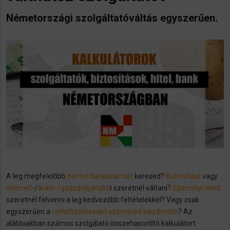
Németországi szolgáltatóváltás egyszerűen.
A leg megfelelőbb
német bankszámlát
keresed?
Biztosítást
vagy
internet
-/
áram-/gázszolgáltató
t szeretnél váltani?
Személyi hitelt
szeretnél felvenni a leg kedvezőbb feltételekkel? Vagy csak
egyszerűen a
nettófizetésedet szeretnéd kiszámolni
? Az
alábbiakban számos szolgálató összehasonlító kalkulátort