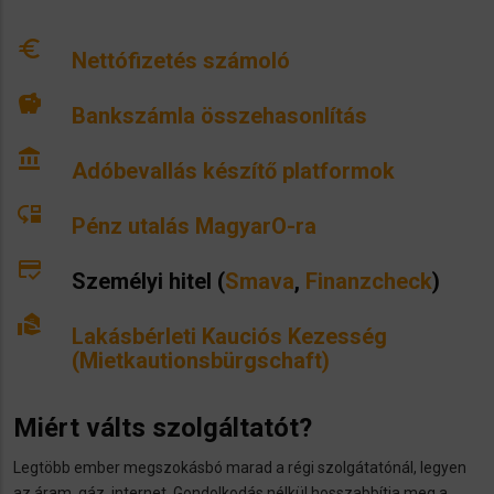
euro
Nettófizetés számoló
savings
Bankszámla összehasonlítás
account_balance
Adóbevallás készítő platformok
move_down
Pénz utalás MagyarO-ra
credit_score
Személyi hitel (
Smava
,
Finanzcheck
)
real_estate_agent
Lakásbérleti Kauciós Kezesség
(Mietkautionsbürgschaft)
Miért válts szolgáltatót?
Legtöbb ember megszokásbó marad a régi szolgátatónál, legyen
az áram, gáz, internet. Gondolkodás nélkül hosszabbítja meg a