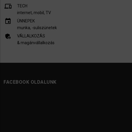
devices
TECH
internet, mobil, TV​
insert_invitation
ÜNNEPEK
munka, -suliszünetek
admin_panel_settings
VÁLLALKOZÁS
& magánvállalkozás
FACEBOOK OLDALUNK