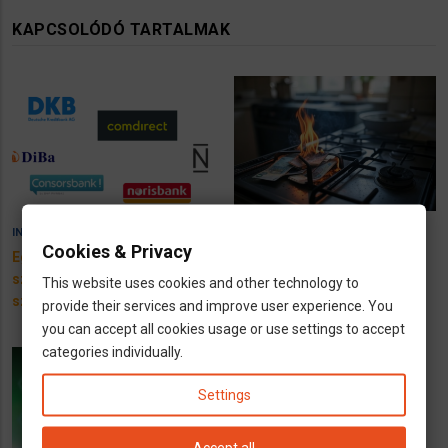
KAPCSOLÓDÓ TARTALMAK
23 February 2026
11 February 2025
INFÓK
INFÓK
Cookies & Privacy
Egy német bank ad egy
Német gázárak: 43
százast, ha náluk nyitsz
százalékos drágulás egy év
This website uses cookies and other technology to
számlát
alatt
provide their services and improve user experience. You
you can accept all cookies usage or use settings to accept
categories individually.
Settings
Accept all