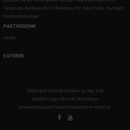
Építőipar
,
Ápoló
,
Vendéglátás
,
Fémipar
,
Villanyszerelés
,
Sofőr/
Targoncás
,
Autószerelő
,
IT/Marketing
,
Víz-/Gáz-/Fűtés
,
Stuttgarti
munkalehetőségek
PARTNEREINK
Jooble
EGYEBEK
Oldalunkról bármely tartalom (pl. kép, írott
tartalom, vagy videó stb.) kizárólag a
szerkesztőségünk írásbeli engedélyével vehető át.