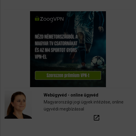
Webügyvéd - online ügyvéd
Magyarországi jogi ügyek intézése, online
ügyvédi megbízással
open_in_new