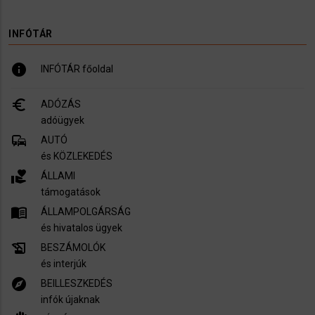
INFÓTÁR
info
INFÓTÁR főoldal
euro_symbol
ADÓZÁS
adóügyek
commute
AUTÓ
és KÖZLEKEDÉS
volunteer_activism
ÁLLAMI
támogatások
menu_book
ÁLLAMPOLGÁRSÁG
és hivatalos ügyek
history_edu
BESZÁMOLÓK
és interjúk
explore
BEILLESZKEDÉS
infók újaknak