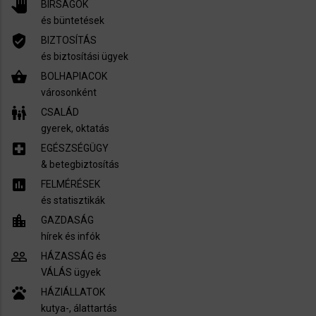
pan_tool
BÍRSÁGOK
és büntetések
verified_user
BIZTOSÍTÁS
és biztosítási ügyek
shopping_basket
BOLHAPIACOK
városonként
family_restroom
CSALÁD
gyerek, oktatás
local_hospital
EGÉSZSÉGÜGY
​& betegbiztosítás
assessment
FELMÉRÉSEK
és statisztikák
location_city
GAZDASÁG
hírek és infók
people_outline
HÁZASSÁG és
VÁLÁS ügyek
pets
HÁZIÁLLATOK
kutya-, álattartás