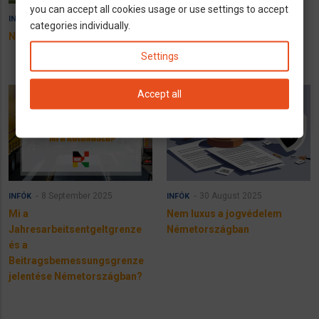
you can accept all cookies usage or use settings to accept
7 December 2025
8 September 2025
INFÓK
INFÓK
categories individually.
Német nyugdíj kalkulátor
JAEG: 6450€ lesz a havi
jövedelmhatár 2026-tól
Settings
Accept all
8 September 2025
30 August 2025
INFÓK
INFÓK
Mi a
Nem luxus a jogvédelem
Jahresarbeitsentgeltgrenze
Németországban
és a
Beitragsbemessungsgrenze
jelentése Németországban?