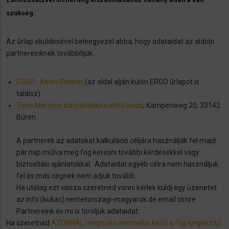
szükség.
Az űrlap eküldésével beleegyezel abba, hogy adataidat az alábbi
partnereinknek továbbítjuk:
ERGO - Kevin Ressler
(az oldal alján külön ERGO űrlapot is
találsz)
Timo Mertens biztosításközvetítő iroda
, Kämpenweg 20, 33142
Büren
A partnerek az adatokat kalkuláció céljára használják fel majd
pár nap múlva meg fog keresni további kérdésekkel vagy
biztosítási ajánlatokkal. Adataidat egyéb célra nem használjuk
fel és más cégnek nem adjuk tovább.
Ha utólag ezt vissza szeretnéd vonni kérlek küldj egy üzenetet
az info (kukac) nemetorszagi-magyarok.de email címre.
Partnereink és mi is töröljük adataidat.
Ha szeretnéd
AZONNAL megtudni mennyibe kerül a fog kiegészítő