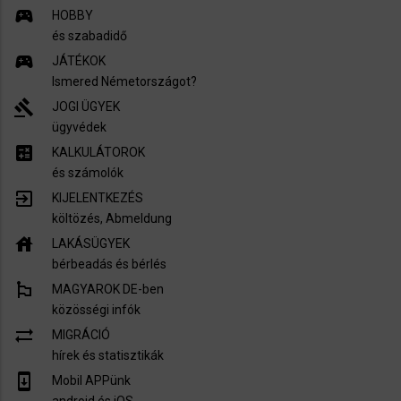
sports_esports
HOBBY
és szabadidő
sports_esports
JÁTÉKOK
Ismered Németországot?
gavel
JOGI ÜGYEK
ügyvédek
calculate
KALKULÁTOROK
és számolók
exit_to_app
KIJELENTKEZÉS
költözés, Abmeldung
house
LAKÁSÜGYEK
bérbeadás és bérlés
emoji_flags
MAGYAROK DE-ben
közösségi infók
sync_alt
MIGRÁCIÓ
hírek és statisztikák
system_update
Mobil APPünk