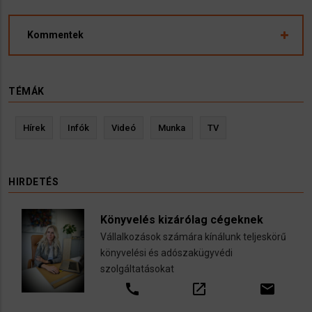
Kommentek
TÉMÁK
Hírek
Infók
Videó
Munka
TV
HIRDETÉS
Könyvelés kizárólag cégeknek
Vállalkozások számára kínálunk teljeskörű
könyvelési és adószakügyvédi
szolgáltatásokat
call
open_in_new
email