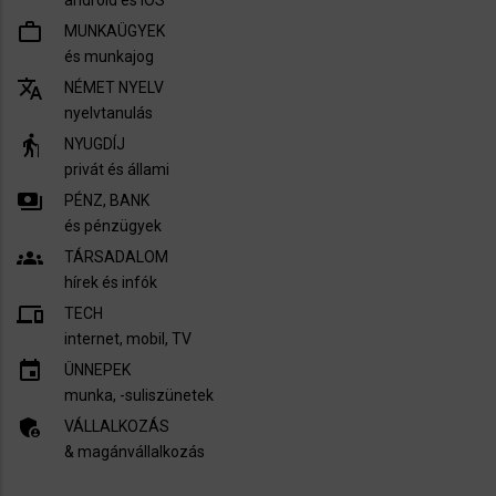
android és iOS
work_outline
MUNKAÜGYEK
és munkajog
translate
NÉMET NYELV
nyelvtanulás
elderly
NYUGDÍJ
privát és állami
payments
PÉNZ, BANK
és pénzügyek
groups
TÁRSADALOM
hírek és infók
devices
TECH
internet, mobil, TV​
insert_invitation
ÜNNEPEK
munka, -suliszünetek
admin_panel_settings
VÁLLALKOZÁS
& magánvállalkozás