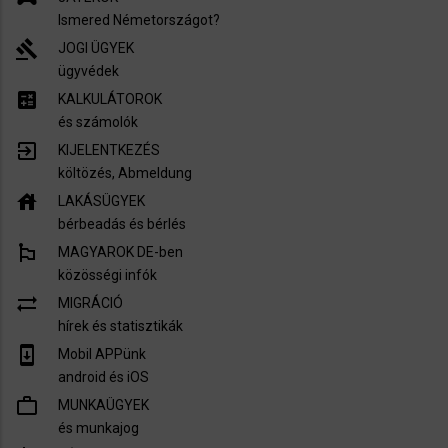
Ismered Németországot?
gavel
JOGI ÜGYEK
ügyvédek
calculate
KALKULÁTOROK
és számolók
exit_to_app
KIJELENTKEZÉS
költözés, Abmeldung
house
LAKÁSÜGYEK
bérbeadás és bérlés
emoji_flags
MAGYAROK DE-ben
közösségi infók
sync_alt
MIGRÁCIÓ
hírek és statisztikák
system_update
Mobil APPünk
android és iOS
work_outline
MUNKAÜGYEK
és munkajog