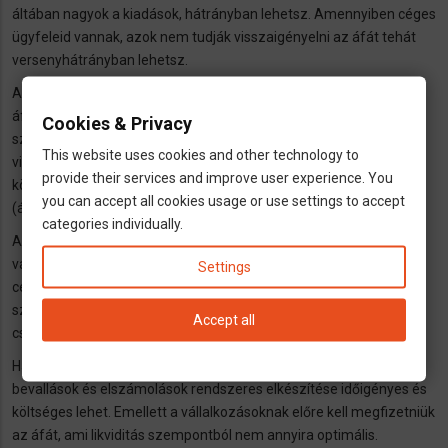
áltában nagyok a kiadások, hátrányban lehetsz. Amennyiben céges
ügyfeleid vannak, azok nem tudják visszaigényelni az áfát tehát
versenyhátrányban lehetsz.
A normál vállalkozás (pld. GmbH / KFT) esetén a vállalkozók
áfafizetők, ami azt jelenti, hogy áfát kell felszámítaniuk a
Cookies & Privacy
szolgáltatásaik és termékeik után, és jogosultak az áfa
This website uses cookies and other technology to
visszaigénylésére a vásárlások után. Ebben a formában nagyobb
provide their services and improve user experience. You
könyvelési kiadások vannak és nagyobb adminisztrációval is jár
you can accept all cookies usage or use settings to accept
(áfa-bevallások, áfa-elszámolás stb).
categories individually.
A normál adózás előnye, hogy lehetővé teszi az áfa levonását a
vállalkozás költségei után, ami különösen előnyös lehet nagyobb
Settings
céges kiadások esetén. Ezen felül a nagyobb vállalkozások
számára is előnyösebb lehet, mivel az áfa-levonási lehetőség
Accept all
csökkenti a nettó költségeket.
Hátránya a magasabb adminisztratív teher, mivel az áfa-
bevallások és elszámolások rendszeres elkészítése időigényes és
költséges lehet. Emellett a vállalkozásoknak előre kell megfizetniük
az áfát, ami likviditás szempontból nem annyira optimális.