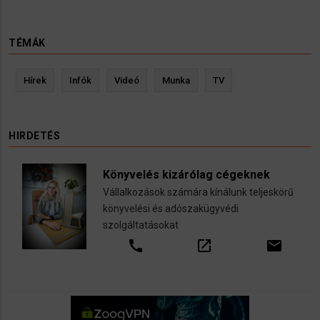
TÉMÁK
Hírek
Infók
Videó
Munka
TV
HIRDETÉS
Könyvelés kizárólag cégeknek
Vállalkozások számára kínálunk teljeskörű
könyvelési és adószakügyvédi
szolgáltatásokat
call
open_in_new
email