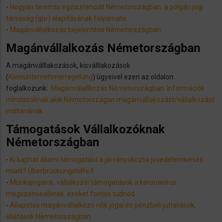
-
Hogyan teremts egzisztenciát Németországban: a polgári jogi
társaság (gbr) alapításának folyamata
-
Magánvállalkozás bejelentése Németországban
Magánvállalkozás Németországban
A magánválllakozások, kisválllakozások
(
Kleinunternehmerregelung
) ügyeivel ezen az oldalon
foglalkozunk:
Magánválallkozás Németországban. Információk
mindazoknak akik Németországan magánvállakozást/vállalkozást
indítanának
Támogatások Vállalkozóknak
Németországban
-
Ki kaphat állami támogatást a járványokozta jövedelemkiesés
miatt? Überbrückungshilfe II
-
Munkajogaink, vállalkozói támogatások a koronavírus
megszenvedőinek. ezeket fontos tudnod
-
Állapotos magánvállalkozó nők jogai és pénzbeli juttatások,
ellátások Németországban