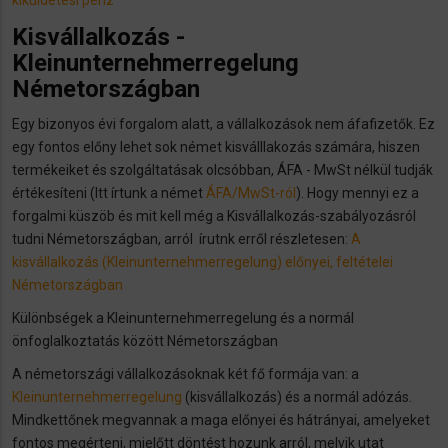
kiküldetési pénz
Kisvállalkozás -
Kleinunternehmerregelung
Németországban
Egy bizonyos évi forgalom alatt, a vállalkozások nem áfafizetők. Ez
egy fontos előny lehet sok német kisválllakozás számára, hiszen
termékeiket és szolgáltatásak olcsóbban, ÁFA - MwSt nélkül tudják
értékesíteni (Itt írtunk a német
ÁFA/MwSt-ról
). Hogy mennyi ez a
forgalmi küszöb és mit kell még a Kisvállalkozás-szabályozásról
tudni Németországban, arról írutnk erről részletesen:
A
kisvállalkozás (Kleinunternehmerregelung) előnyei, feltételei
Németországban
Különbségek a Kleinunternehmerregelung és a normál
önfoglalkoztatás között Németországban
A németországi vállalkozásoknak két fő formája van: a
Kleinunternehmerregelung
(kisvállalkozás) és a normál adózás.
Mindkettőnek megvannak a maga előnyei és hátrányai, amelyeket
fontos megérteni, mielőtt döntést hozunk arról, melyik utat