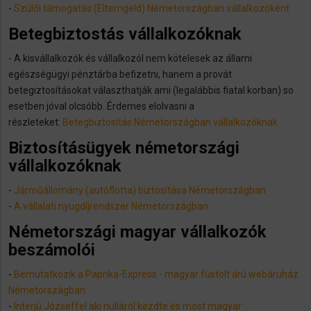
-
Szülői támogatás (Elterngeld) Németországban vállalkozóként
Betegbiztostás vállalkozóknak
- A kisvállalkozók és vállalkozól nem kötelesek az állami
egészségügyi pénztárba befizetni, hanem a provát
betegiztosításokat választhatják ami (legalábbis fiatal korban) so
esetben jóval olcsóbb. Érdemes elolvasni a
részleteket:
Betegbiztosítás Németországban vállalkozóknak
Biztosításügyek németországi
vállalkozóknak
-
Járműállomány (autóflotta) biztosítása Németországban
-
A vállalati nyugdíjrendszer Németországban
Németországi magyar vállalkozók
beszámolói
-
Bemutatkozik a Paprika-Express - magyar füstölt árú webáruház
Németországban
-
Interjú Józseffel aki nulláról kezdte és most magyar