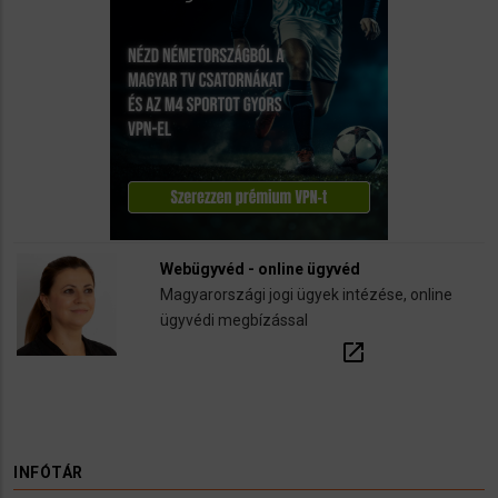
Webügyvéd - online ügyvéd
Magyarországi jogi ügyek intézése, online
ügyvédi megbízással
open_in_new
INFÓTÁR