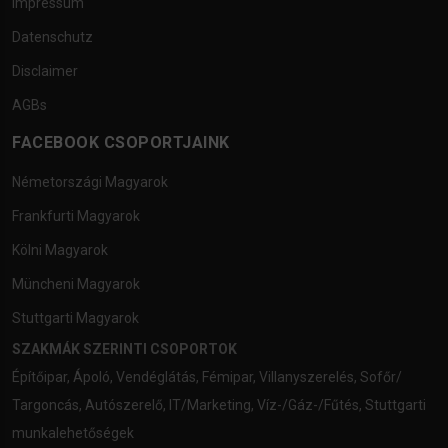
Impressum
Datenschutz
Disclaimer
AGBs
FACEBOOK CSOPORTJAINK
Németországi Magyarok
Frankfurti Magyarok
Kölni Magyarok
Müncheni Magyarok
Stuttgarti Magyarok
SZAKMÁK SZERINTI CSOPORTOK
Építőipar
,
Ápoló
,
Vendéglátás
,
Fémipar
,
Villanyszerelés
,
Sofőr/
Targoncás
,
Autószerelő
,
IT/Marketing
,
Víz-/Gáz-/Fűtés
,
Stuttgarti
munkalehetőségek