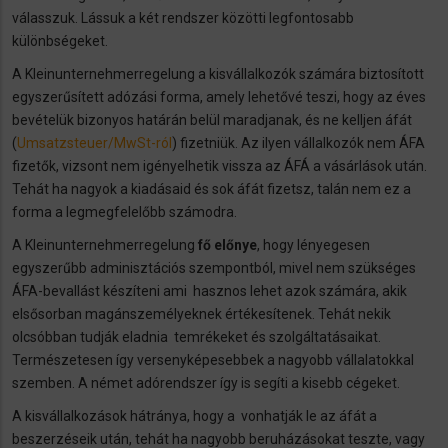
válasszuk. Lássuk a két rendszer közötti legfontosabb
különbségeket.
A Kleinunternehmerregelung a kisvállalkozók számára biztosított
egyszerűsített adózási forma, amely lehetővé teszi, hogy az éves
bevételük bizonyos határán belül maradjanak, és ne kelljen áfát
(
Umsatzsteuer/MwSt-ról
) fizetniük. Az ilyen vállalkozók nem ÁFA
fizetők, vizsont nem igényelhetik vissza az ÁFÁ a vásárlások után.
Tehát ha nagyok a kiadásaid és sok áfát fizetsz, talán nem ez a
forma a legmegfelelőbb számodra.
A Kleinunternehmerregelung
fő előnye
, hogy lényegesen
egyszerűbb adminisztációs szempontból, mivel nem szükséges
ÁFA-bevallást készíteni ami hasznos lehet azok számára, akik
elsősorban magánszemélyeknek értékesítenek. Tehát nekik
olcsóbban tudják eladnia temrékeket és szolgáltatásaikat.
Természetesen így versenyképesebbek a nagyobb vállalatokkal
szemben. A német adórendszer így is segíti a kisebb cégeket.
A kisvállalkozások hátránya, hogy a vonhatják le az áfát a
beszerzéseik után, tehát ha nagyobb beruházásokat teszte, vagy