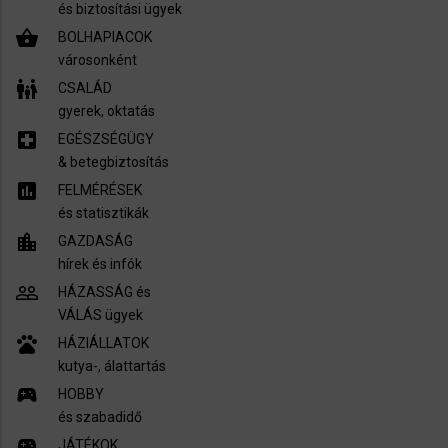
és biztosítási ügyek
shopping_basket
BOLHAPIACOK
városonként
family_restroom
CSALÁD
gyerek, oktatás
local_hospital
EGÉSZSÉGÜGY
​& betegbiztosítás
assessment
FELMÉRÉSEK
és statisztikák
location_city
GAZDASÁG
hírek és infók
people_outline
HÁZASSÁG és
VÁLÁS ügyek
pets
HÁZIÁLLATOK
kutya-, álattartás
sports_esports
HOBBY
és szabadidő
sports_esports
JÁTÉKOK