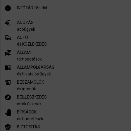
info
INFÓTÁR főoldal
euro_symbol
ADÓZÁS
adóügyek
commute
AUTÓ
és KÖZLEKEDÉS
volunteer_activism
ÁLLAMI
támogatások
menu_book
ÁLLAMPOLGÁRSÁG
és hivatalos ügyek
history_edu
BESZÁMOLÓK
és interjúk
explore
BEILLESZKEDÉS
infók újaknak
pan_tool
BÍRSÁGOK
és büntetések
verified_user
BIZTOSÍTÁS