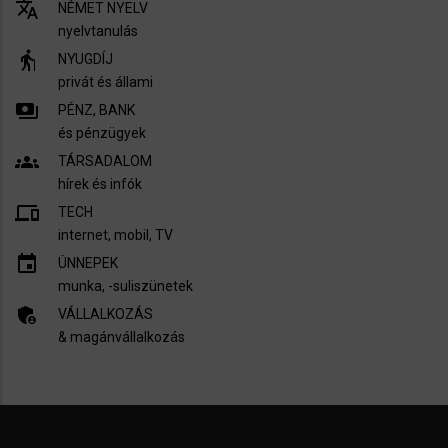
translate
NÉMET NYELV
nyelvtanulás
elderly
NYUGDÍJ
privát és állami
payments
PÉNZ, BANK
és pénzügyek
groups
TÁRSADALOM
hírek és infók
devices
TECH
internet, mobil, TV​
insert_invitation
ÜNNEPEK
munka, -suliszünetek
admin_panel_settings
VÁLLALKOZÁS
& magánvállalkozás