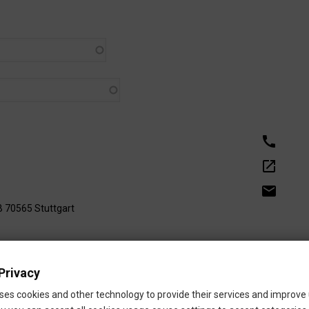
call
open_in_new
email
 70565 Stuttgart
Privacy
ológus, személyközpontú tanácsadó
call
ses cookies and other technology to provide their services and improve
open_in_new