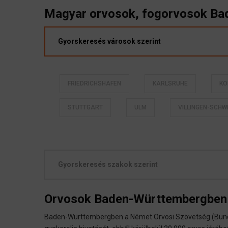
Magyar orvosok, fogorvosok B
Gyorskeresés városok szerint
FRIEDRICHSHAFEN
KARLSRUHE
KO
STUTTGART
ULM
VILLINGEN-SCHW
Gyorskeresés szakok szerint
Orvosok Baden-Württembergben
Baden-Württembergben a Német Orvosi Szövetség (Bundes