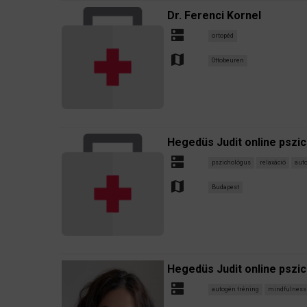
Dr. Ferenci Kornel
dns
ortopéd
map
Ottobeuren
Hegedüs Judit online pszi
dns
pszichológus
relaxáció
aut
map
Budapest
Hegedüs Judit online pszi
dns
autogén tréning
mindfulness