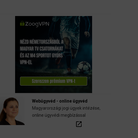
Webügyvéd - online ügyvéd
Magyarországi jogi ügyek intézése,
online ügyvédi megbízással
open_in_new