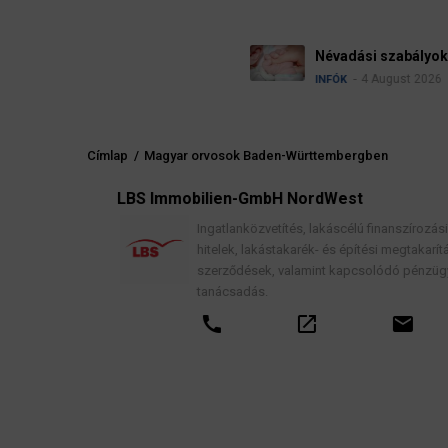
Névadási szabályok Németországban
4 August 2026
INFÓK
Címlap
/
Magyar orvosok Baden-Württembergben
Morzsa
elés
LBS Immobilien-GmbH NordWest
, jogi
Ingatlanközvetítés, lakáscélú finanszírozási
hitelek, lakástakarék- és építési megtakarítási
szerződések, valamint kapcsolódó pénzügyi
tanácsadás.
call
open_in_new
email