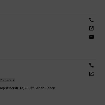
call
open_in_new
email
call
open_in_new
-Württemberg
 Kapuzinerstr. 1a, 76532 Baden-Baden