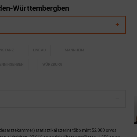
aden-Württembergben
NSTANZ
LINDAU
MANNHEIM
ENNINGENBEN
WÜRZBURG
ärztekammer) statisztikái szerint több mint 52 000 orvos