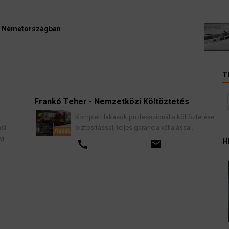
Ügyvédek, bírák és üg
kellene vizsgálnia egy 
3 August 2026
HÍREK
T
Frankó Teher - Nemzetközi Költöztetés
K
Komplett lakások professzionális költöztetése
biztosítással, teljes garancia vállalással.
H
call
email