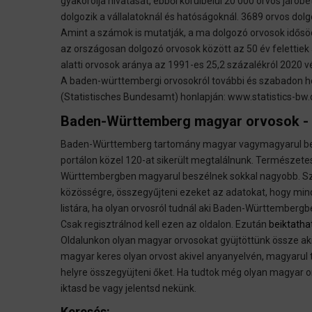
gyakorolja hivatását, ebből körülbelül 20 000 orvos járób
dolgozik a vállalatoknál és hatóságoknál. 3689 orvos dol
Amint a számok is mutatják, a ma dolgozó orvosok idősödn
az országosan dolgozó orvosok között az 50 év felettiek
alatti orvosok aránya az 1991-es 25,2 százalékról 2020 
A baden-württembergi orvosokról további és szabadon hoz
(Statistisches Bundesamt) honlapján: www.statistics-bw.
Baden-Württemberg magyar orvosok -
Baden-Württemberg tartomány magyar vagymagyarul besz
portálon közel 120-at sikerült megtalálnunk. Természet
Württembergben magyarul beszélnek sokkal nagyobb. Sz
közösségre, összegyűjteni ezeket az adatokat, hogy minde
listára, ha olyan orvosról tudnál aki Baden-Württemberg
Csak regisztrálnod kell ezen az oldalon. Ezután
beiktatha
Oldalunkon olyan magyar orvosokat gyüjtöttünk össze a
magyar keres olyan orvost akivel anyanyelvén, magyarul t
helyre összegyüjteni őket. Ha tudtok még olyan magyar or
iktasd be vagy jelentsd nekünk.
Keresés: