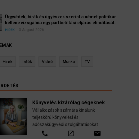
yészek szerint a német politikának mielőbb meg
pártbetiltási eljárás elindítását.
ÉMÁK
evin Ressler biztosítási szakértő
Langó S
Hírek
Infók
Videó
Munka
TV
Gépjármű-, jogvédelmi-, felelősség-, baleset-,
nyugdíj-, fogászati biztosítások.
IRDETÉS
call
open_in_new
email
Könyvelés kizárólag cégeknek
Vállalkozások számára kínálunk
teljeskörű könyvelési és
adószakügyvédi szolgáltatásokat
call
open_in_new
email