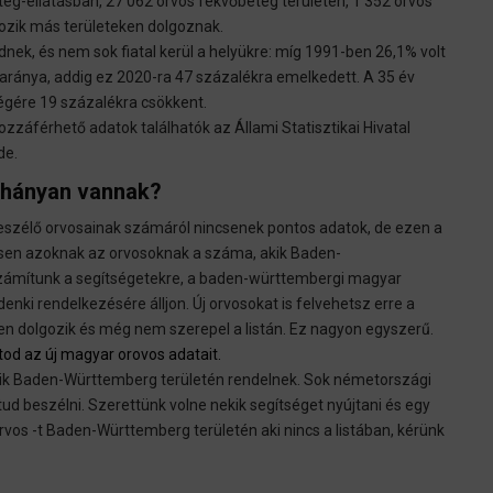
eteg-ellátásban, 27 062 orvos fekvőbeteg területen, 1 352 orvos
gozik más területeken dolgoznak.
ek, és nem sok fiatal kerül a helyükre: míg 1991-ben 26,1% volt
 aránya, addig ez 2020-ra 47 százalékra emelkedett. A 35 év
végére 19 százalékra csökkent.
záférhető adatok találhatók az Állami Statisztikai Hivatal
de.
 hányan vannak?
élő orvosainak számáról nincsenek pontos adatok, de ezen a
esen azoknak az orvosoknak a száma, akik Baden-
ámítunk a segítségetekre, a baden-württembergi magyar
nki rendelkezésére álljon. Új orvosokat is felvehetsz erre a
ben dolgozik és még nem szerepel a listán. Ez nagyon egyszerű.
tod az új magyar orovos adatait.
kik Baden-Württemberg területén rendelnek. Sok németországi
ud beszélni. Szerettünk volne nekik segítséget nyújtani és egy
vos -t Baden-Württemberg területén aki nincs a listában, kérünk