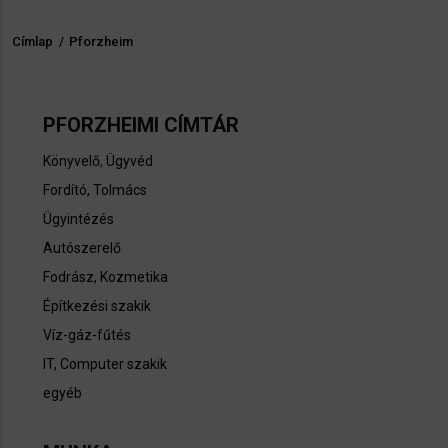
Címlap
/
Pforzheim
Morzsa
PFORZHEIMI CÍMTÁR
Könyvelő
,
Ügyvéd
Fordító, Tolmács
Ügyintézés
Autószerelő
Fodrász, Kozmetika
Építkezési szakik
Víz-gáz-fűtés
IT, Computer szakik
egyéb