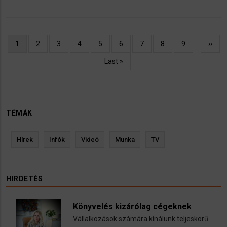
Oldalszámozás
Jelenlegi
1
Oldal
2
Oldal
3
Oldal
4
Oldal
5
Oldal
6
Oldal
7
Oldal
8
Oldal
9
…
Követ
››
oldal
oldal
Utolsó
Last »
oldal
TÉMÁK
Hírek
Infók
Videó
Munka
TV
HIRDETÉS
Könyvelés kizárólag cégeknek
Vállalkozások számára kínálunk teljeskörű