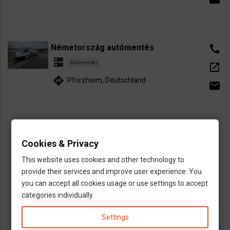
Németország autómentés
call
dns
Autómentés
open_in_new
directions
Pforzheim, Deutschland
email
Buszsofőr vagy? A magyar megy? 76571
Cookies & Privacy
Gaggenau
This website uses cookies and other technology to
TG Varszegi
1681815632
provide their services and improve user experience. You
dns
Sofőr
you can accept all cookies usage or use settings to accept
map
Gaggenau
Karslruhe
Rastatt
Pforzheim
categories individually.
euro
bis zu 2.650,- €
Settings