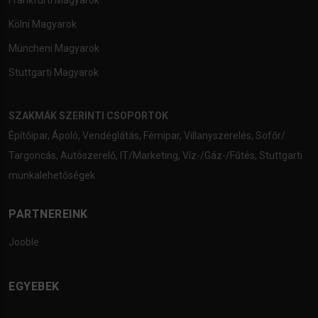
Frankfurti Magyarok
Kölni Magyarok
Müncheni Magyarok
Stuttgarti Magyarok
SZAKMÁK SZERINTI CSOPORTOK
Építőipar
,
Ápoló
,
Vendéglátás
,
Fémipar
,
Villanyszerelés
,
Sofőr/
Targoncás
,
Autószerelő
,
IT/Marketing
,
Víz-/Gáz-/Fűtés
,
Stuttgarti
munkalehetőségek
PARTNEREINK
Jooble
EGYEBEK