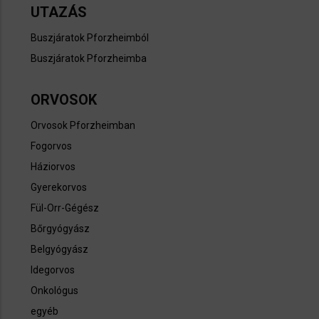
UTAZÁS
Buszjáratok Pforzheimból
Buszjáratok Pforzheimba
ORVOSOK
Orvosok Pforzheimban
Fogorvos
Háziorvos
Gyerekorvos
Fül-Orr-Gégész
Bőrgyógyász
Belgyógyász
Idegorvos
Onkológus
egyéb