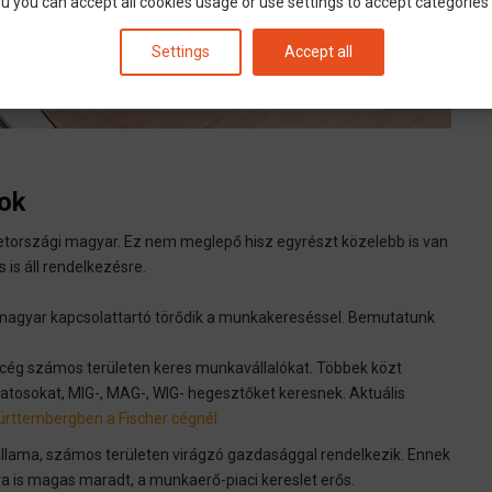
u you can accept all cookies usage or use settings to accept categories i
Settings
Accept all
tok
etországi magyar. Ez nem meglepő hisz egyrészt közelebb is van
is áll rendelkezésre.
 magyar kapcsolattartó törődik a munkakereséssel. Bemutatunk
ű cég számos területen keres munkavállalókat. Többek közt
lakatosokat, MIG-, MAG-, WIG- hegesztőket keresnek. Aktuális
ürttembergben a Fischer cégnél.
lama, számos területen virágzó gazdasággal rendelkezik. Ennek
a is magas maradt, a munkaerő-piaci kereslet erős.