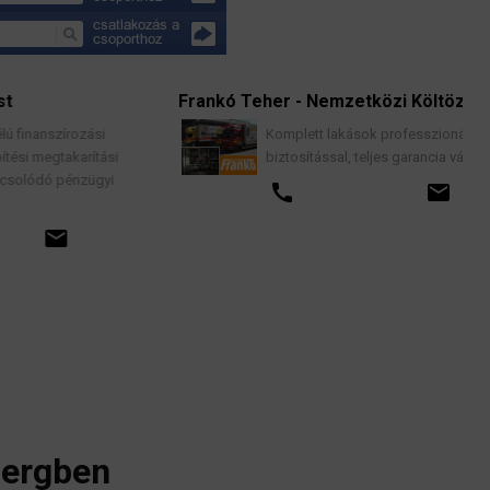
Frankó Teher - Nemzetközi Költöztetés
K
Komplett lakások professzionális költöztetése
biztosítással, teljes garancia vállalással.
call
email
bergben