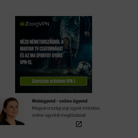
Webügyvéd - online ügyvéd
Magyarországi jogi ügyek intézése,
online ügyvédi megbízással
open_in_new