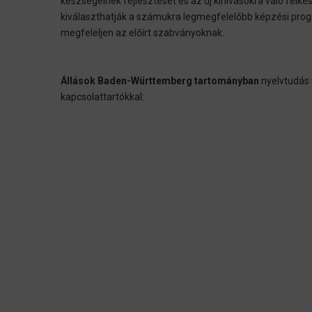
készségeinek fejlesztését és az új kihívásokra való felké
kiválaszthatják a számukra legmegfelelőbb képzési prog
megfeleljen az előírt szabványoknak.
Állások Baden-Württemberg tartományban
nyelvtudás 
kapcsolattartókkal: