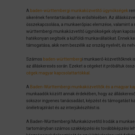
A
baden-württembergi munkaközvetítő ügynökségek
ren
sikerének fenntartásában és erősítésében. Az állásközvet
összekapcsolása, a munkaerőpiac elemzése, valamint 
württembergi munkaközvetítő ügynökségek olyan kapcsol
hatékonyan segítsék a külföldi munkavállalókat. Ennek 
támogatása, akik nem beszélik az ország nyelvét, és ne
Számos
baden-württemberg
i munkaerő-közvetítőknek is
az álláskeresés során. Ezeket a cégeket it próbáltuk öss
cégek magyar kapcsolattartókkal.
A
Baden-Württembergi munkaközvetítők és a magyar kap
munkaadók között annak érdekében, hogy az álláskeresők
sokszor ingyenes tanácsadást, képzést és támogatást ka
önéletrajzírást és az interjúkészítést is.
A Baden-Württembergi Munkaközvetítő Irodák a munkaerő
tartományban számos szakképzési és továbbképzési lehe