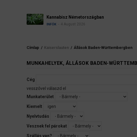
Névadási szabályok Németországban
4 August 2026
INFÓK
Címlap
/
Kaiserslauten
/
Állások Baden-Württembergben
Morzsa
MUNKAHELYEK, ÁLLÁSOK BADEN-WÜRTTEM
Cég
vesszővel válaszd el
Munkaterület
Kiemelt
Nyelvtudás
Vesznek fel párokat
Szállás van?