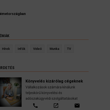
ügyészek szerint a német politikának mielőbb meg
y pártbetiltási eljárás elindítását.
ÉMÁK
Hírek
Infók
Videó
Munka
TV
IRDETÉS
Könyvelés kizárólag cégeknek
Vállalkozások számára kínálunk
teljeskörű könyvelési és
adószakügyvédi szolgáltatásokat
call
open_in_new
email