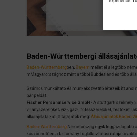
experience. Yo
Baden-Württembergi állásajánla
Baden-Württemberg
ben,
Bayern
mellet él a legtöbb ném
mMagyarországhoz mint a többi Bubdesland és több állás 
Számos munkáltató és munkaközvetítő létezeik itt ahol
pár példát.
Fischer Personalservice GmbH
- A stuttgarti székhely
villanyszerelőket, víz-, gáz-, fűtésszerelőket, festőket, 
állasajnlataikat itt találjátok meg:
Állásajánlatok Baden W
Baden-Württemberg
Németország egyik leggazdagabb ál
köszönhetően a tartomány foglalkoztatási rátája továbbr