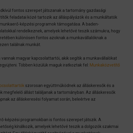
dkívül fontos szerepet játszanak a tartomány gazdasági
ítők feladatai közé tartozik az álláspályázók és a munkáltatók
a munkaerő-képzési programok támogatása. A baden-
atokkal rendelkeznek, amelyek lehetővé teszik számukra, hogy
keretében különösen fontos azoknak a munkavállalóknak a
hezen találnak munkát.
 vannak magyar kapcsolattartói, akik segítik a munkavállalókat
zegyüjteni. Többen közülük maguk iratkoztak fel:
Munkaközvetítő
csolattartók
szorosan együttműködnek az álláskeresők és a
 megfelelő állást találjanak a tartományban. Az álláskeresők
pnak az álláskeresési folyamat során, beleértve az
-képzési programokban is fontos szerepet játszik. A
tőség kínálkozik, amelyek lehetővé teszik a dolgozók szakmai