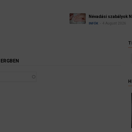
Ügyvédek, bírák és 
kellene vizsgálnia eg
3 August 2026
HÍREK
T
BERGBEN
H