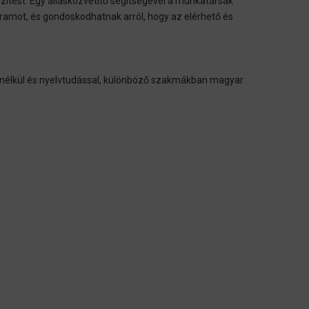
szítést. Egy állásközvetítő segítségével a munkatársak
ramot, és gondoskodhatnak arról, hogy az elérhető és
nélkül és nyelvtudással, különböző szakmákban magyar