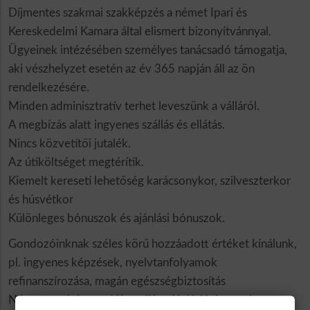
Díjmentes szakmai szakképzés a német Ipari és
Kereskedelmi Kamara által elismert bizonyítvánnyal.
Ügyeinek intézésében személyes tanácsadó támogatja,
aki vészhelyzet esetén az év 365 napján áll az ön
rendelkezésére.
Minden adminisztratív terhet leveszünk a válláról.
A megbízás alatt ingyenes szállás és ellátás.
Nincs közvetítői jutalék.
Az útiköltséget megtérítik.
Kiemelt kereseti lehetőség karácsonykor, szilveszterkor
és húsvétkor
Különleges bónuszok és ajánlási bónuszok.
Gondozóinknak széles körű hozzáadott értéket kínálunk,
pl. ingyenes képzések, nyelvtanfolyamok
refinanszírozása, magán egészségbiztosítás
Németországban, adóbevallás, ajánlási bónuszok,