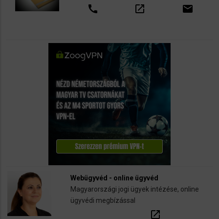
call
open_in_new
email
Webügyvéd - online ügyvéd
Magyarországi jogi ügyek intézése, online
ügyvédi megbízással
open_in_new