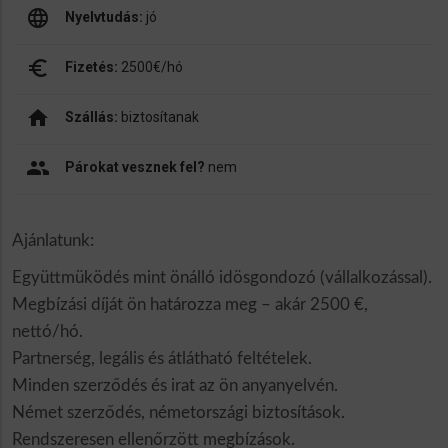
language
Nyelvtudás:
jó
euro_symbol
Fizetés:
2500€/hó
home
Szállás:
biztosítanak
people
Párokat vesznek fel?
nem
Ajánlatunk:
Együttmüködés mint önálló idösgondozó (vállalkozással).
Megbízási díját ön határozza meg – akár 2500 €,
nettó/hó.
Partnerség, legális és átlátható feltételek.
Minden szerződés és irat az ön anyanyelvén.
Német szerződés, németországi biztosítások.
Rendszeresen ellenőrzött megbízások.