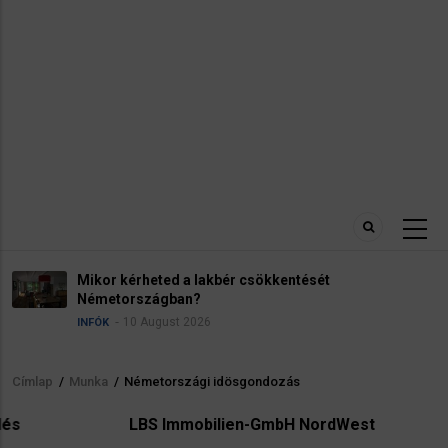
ését
Adózás Németországban. Adóoszt
Steuerklasse
8 August 2026
INFÓK
Címlap
/
Munka
/
Németországi idösgondozás
Morzsa
LBS Immobilien-GmbH NordWest