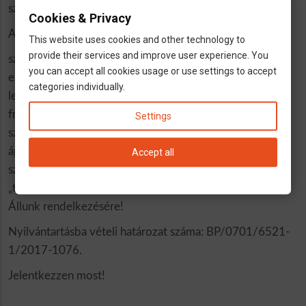
személyes tanácsadói támogatás.
Cookies & Privacy
A Hausengel a helyes döntés, ha
This website uses cookies and other technology to
provide their services and improve user experience. You
szívesen dolgozna Németországban.
you can accept all cookies usage or use settings to accept
euróban szeretne pénzt keresni.
categories individually.
legalább társalgási szinten beszél németül és szívesen
frissítené a meglévő nyelvtudását.
Settings
szeretettel, megértéssel fordul a gondozásra és az
ápolásra szoruló embertársaihoz.
Accept all
szeretne a Hausengel-család részévé válni, hogy ön is
„teljes körű gondoskodásban“ részesüljön.
Állunk rendelkezésére!
Nyilvántartásba vételi határozat száma: BP/0701/6521-
1/2017-1076.
Jelentkezzen most!