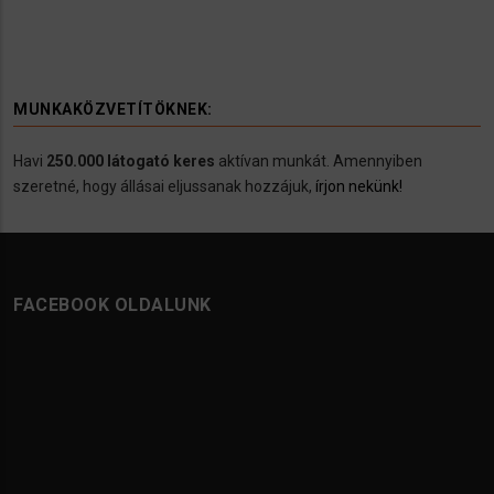
MUNKAKÖZVETÍTÖKNEK:
Havi
250.000 látogató keres
aktívan munkát. Amennyiben
szeretné, hogy állásai eljussanak hozzájuk,
írjon nekünk!
FACEBOOK OLDALUNK