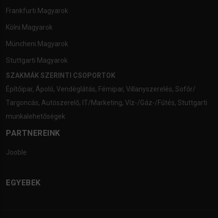
Frankfurti Magyarok
Kölni Magyarok
Müncheni Magyarok
Stuttgarti Magyarok
SZAKMÁK SZERINTI CSOPORTOK
Építőipar
,
Ápoló
,
Vendéglátás
,
Fémipar
,
Villanyszerelés
,
Sofőr/
Targoncás
,
Autószerelő
,
IT/Marketing
,
Víz-/Gáz-/Fűtés
,
Stuttgarti
munkalehetőségek
PARTNEREINK
Jooble
EGYEBEK