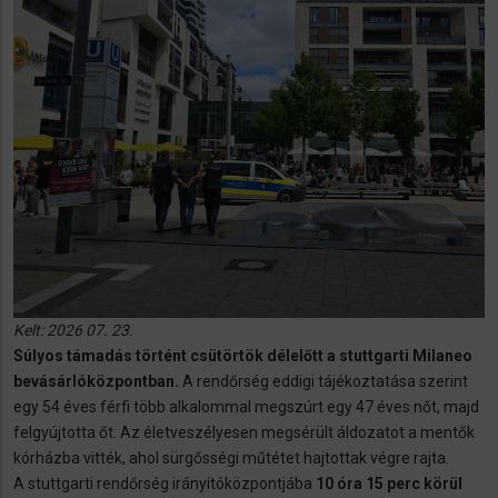
Kelt: 2026 07. 23.
Súlyos támadás történt csütörtök délelőtt a stuttgarti Milaneo
bevásárlóközpontban.
A rendőrség eddigi tájékoztatása szerint
egy 54 éves férfi több alkalommal megszúrt egy 47 éves nőt, majd
felgyújtotta őt. Az életveszélyesen megsérült áldozatot a mentők
kórházba vitték, ahol sürgősségi műtétet hajtottak végre rajta.
A stuttgarti rendőrség irányítóközpontjába
10 óra 15 perc körül