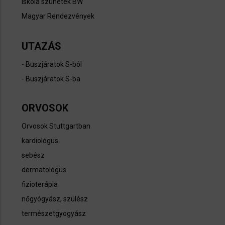
Iskola szünetek BW​
Magyar Rendezvények
UTAZÁS
-
Buszjáratok S-ból
-
Buszjáratok S-ba
ORVOSOK
Orvosok Stuttgartban
kardiológus
sebész
dermatológus
fizioterápia
nőgyógyász, szülész
természetgyogyász