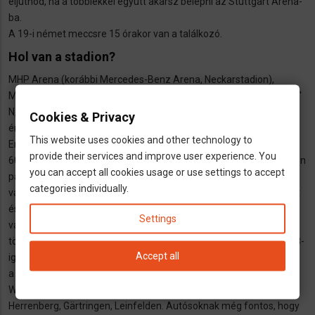
eljutnod, ha a többiekkel együtt akarsz belépni az Stuttgart Arena-
ba.
A 19-i német meccsre 15 órakor van a találkozó.
Hol van a stadion?
MHP Arena (korábbi Mercedes-Benz Arena, Neckarstadion),
Mercedesstraße 87, 70372 Stuttgart. GPS-koordináták: 48° 47′ 32″
N, 9° 13′ 55″ O
Cookies & Privacy
érdemes autóval jönni?
This website uses cookies and other technology to
Erre a válasz egy határozott nem, több okból is. A stadionban
provide their services and improve user experience. You
60.000 körüli a helyek száma, vagyis annak esélye, hogy a közelben
you can accept all cookies usage or use settings to accept
parkolót találsz, erősen tart a nullához. Ha autóval érkezel a
categories individually.
városba, akkor érdekes valamelyik P+R parkolóban hagyni a kocsit
és felszállni a tömegközlekedésre. A stadionos belépőddel a
Settings
városban 36 órán át ingyen használhatod a városi
tömegközlekedést – a meccs napján reggel 6-tól, másnap este 18-
Accept all
ig érvényes ez a kedvezmény. A következő P+R parkolókat ajánlja
a stuttgarti magyar konzulátus: Bahnhof Plochingen, Waiblingen,
Winnenden, Backnang, Bietigheim-Bissingen, Leonberg, Goldberg,
Herrenberg, Gärtringen, Leinfelden. Autósoknak még fontos, hogy