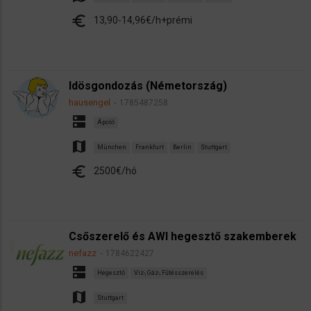
euro
13,90-14,96€/h+prémi
Idösgondozás (Németország)
hausengel
1785487258
dns
Ápoló
map
München
Frankfurt
Berlin
Stuttgart
euro
2500€/hó
Csőszerelő és AWI hegesztő szakemberek
nefazz
1784622427
dns
Hegesztő
Víz-, Gáz-, Fűtésszerelés
map
Stuttgart