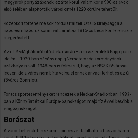
magyarok portyázásanak lezárta körül, valamikor a 900-as évek
első felében alapították, városi címét 1220 körülre tehetjük.
Középkori történelme sok fordulattal teli. Önálló királysággá a
napóleoni háborúk során vált, amit az 1815-ös bécsi konferencia is
megerősített.
Az első világháborút utójátéka során – a rossz emlékű Kapp-puccs
idején – 1920-ban néhány napig Németország kormányának
székhelye is volt. 1948-ben is felmerült, hogy az NSZK fővárosa
legyen, de a város nem bírta volna el ennek anyagi terhét és az új
főváros Bonn lett.
Fontos sporteseményeket rendeztek a Neckar-Stadionban: 1983-
ban a Könnyűatlétikai Európa-bajnokságot, majd tíz évvel később a
világbajnokságot.
Borászat
A város belterületén számos pincészet található: a huszonhárom
kerületből 16-ban készül bor. Főként vörösbor készül itt, ismert és