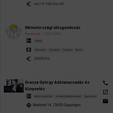
euro
net 14-16€/óra-tól
Németországi idösgondozás
hausengel
1782724882
dns
Ápoló
map
München
Frankfurt
Stuttgart
Berlin
euro
2500€/hó
Gracza György Adótanacsadás és
call
Könyvelés
open_in_new
dns
Adóvisszatérítés
Könyvelő-Adótanácsadó
Ügyintézés
email
directions
Marktstr.14, 73033 Göppingen