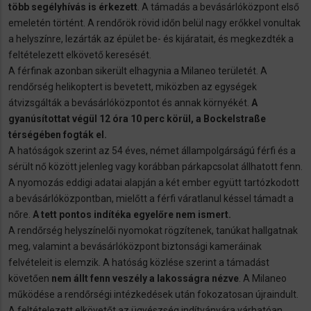
több segélyhívás is érkezett
. A támadás a bevásárlóközpont első
emeletén történt. A rendőrök rövid időn belül nagy erőkkel vonultak
a helyszínre, lezárták az épület be- és kijáratait, és megkezdték a
feltételezett elkövető keresését.
A férfinak azonban sikerült elhagynia a Milaneo területét. A
rendőrség helikoptert is bevetett, miközben az egységek
átvizsgálták a bevásárlóközpontot és annak környékét.
A
gyanúsítottat végül 12 óra 10 perc körül, a Bockelstraße
térségében fogták el.
A hatóságok szerint az 54 éves, német állampolgárságú férfi és a
sérült nő között jelenleg vagy korábban párkapcsolat állhatott fenn.
A nyomozás eddigi adatai alapján a két ember együtt tartózkodott
a bevásárlóközpontban, mielőtt a férfi váratlanul késsel támadt a
nőre.
A tett pontos indítéka egyelőre nem ismert.
A rendőrség helyszínelői nyomokat rögzítenek, tanúkat hallgatnak
meg, valamint a bevásárlóközpont biztonsági kameráinak
felvételeit is elemzik. A hatóság közlése szerint a támadást
követően
nem állt fenn veszély a lakosságra nézve
. A Milaneo
működése a rendőrségi intézkedések után fokozatosan újraindult.
A feltételezett elkövetőt az ügyészség indítványára várhatóan