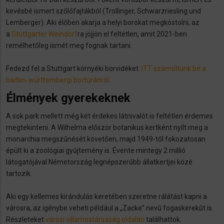
kevésbé ismert szőlőfajtákból (Trollinger, Schwarzriesling und
Lemberger). Aki élőben akarja a helyi borokat megkóstolni, az
a
Stuttgarter Weindorf
ra jöjjön el feltétlen, amit 2021-ben
remélhetőleg ismét meg fognak tartani.
Fedezd fel a Stuttgart környéki borvidéket:
ITT számoltunk be a
baden-württembergi bortúránról
.
Élmények gyerekeknek
A sok park mellett még két érdekes látnivalót is feltétlen érdemes
megtekinteni. A Wilhelma először botanikus kertként nyílt meg a
monarchia megszűnését követően, majd 1949-től fokozatosan
épült ki a zoológiai gyűjtemény is. Évente mintegy 2 millió
látogatójával Németország legnépszerűbb állatkertjei közé
tartozik.
Aki egy kellemes kirándulás keretében szeretne rálátást kapni a
városra, az igénybe veheti például a „Zacke” nevű fogaskerekűt is.
Részleteket
városi villamostársaság oldalán
találhattok.