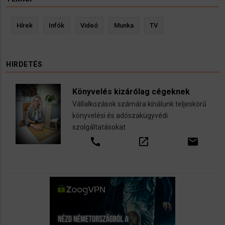
Hírek
Infók
Videó
Munka
TV
HIRDETÉS
Könyvelés kizárólag cégeknek
Vállalkozások számára kínálunk teljeskörű
könyvelési és adószakügyvédi
szolgáltatásokat
call
open_in_new
email