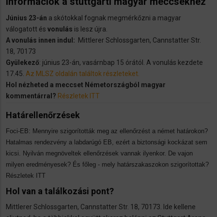
információk a stuttgarti magyar meccsekhez
Június 23-án
a skótokkal fognak megmérkőzni a magyar
válogatott és
vonulás
is lesz újra.
A vonulás innen indul:
Mittlerer Schlossgarten, Cannstatter Str.
18, 70173
Gyülekező
: június 23-án, vasárnbap 15 órától. A vonulás kezdete
17.45.
Az MLSZ oldalán találtok részleteket.
Hol nézheted a meccset Németországból magyar
kommentárral?
Részletek ITT
Határellenőrzések
Foci-EB: Mennyire szigorították meg az ellenőrzést a német határokon?
Hatalmas rendezvény a labdarúgó EB, ezért a biztonsági kockázat sem
kicsi. Nyilván megnöveltek ellenőrzések vannak ilyenkor. De vajon
milyen eredményesek? És főleg - mely határszakaszokon szigorítottak?
Részletek ITT
Hol van a találkozási pont?
Mittlerer Schlossgarten, Cannstatter Str. 18, 70173. Ide kellene