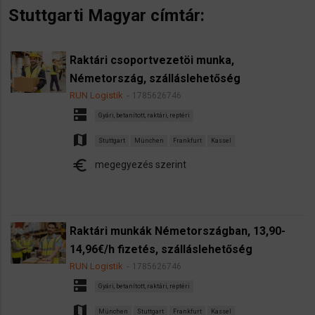
Stuttgarti Magyar címtár:
Raktári csoportvezetöi munka,
Németország, szálláslehetőség
RUN Logistik
1785626746
dns
Gyári, betanított, raktári, reptéri
map
Stuttgart
München
Frankfurt
Kassel
euro
megegyezés szerint
Raktári munkák Németországban, 13,90-
14,96€/h fizetés, szálláslehetőség
RUN Logistik
1785626746
dns
Gyári, betanított, raktári, reptéri
map
München
Stuttgart
Frankfurt
Kassel