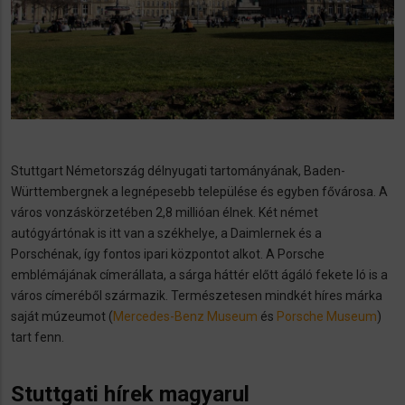
Stuttgart Németország délnyugati tartományának, Baden-
Württembergnek a legnépesebb települése és egyben fővárosa. A
város vonzáskörzetében 2,8 millióan élnek. Két német
autógyártónak is itt van a székhelye, a Daimlernek és a
Porschénak, így fontos ipari központot alkot. A Porsche
emblémájának címerállata, a sárga háttér előtt ágáló fekete ló is a
város címeréből származik. Természetesen mindkét híres márka
saját múzeumot (
Mercedes-Benz Museum
és
Porsche Museum
)
tart fenn.
Stuttgati hírek magyarul