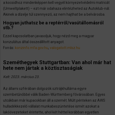
a kocsidhoz mindenképpen kell vegyél környezetvédelmi matricát
(Umweltplakett) – ezt már odahaza elintézheted az Autoklub-nál.
Akinek a dízelje túl szennyező, az nem hajthat be a belvárosba.
Hogyan juthatsz be a reptérről/vasútállomásról
stb.?
Ezzel kapcsolatban javasoljuk, hogy nézd meg a magyar
konzulátus által összeállított anyagot.
Forrás:
konzinfo.mfa.gov.hu
,
valogatott.mlsz.hu
Szeméthegyek Stuttgartban: Van ahol már hat
hete nem jártak a köztisztaságiak
Kelt: 2023. március 23.
Az állami szférában dolgozók sztrájkhulláma egyre
szembetűnőbbé válik Baden-Württemberg fővárosában. Egyes
utcákban már kupacokban áll a szemét. Múlt pénteken az AWS
hulladékkezelő vállalat munkabeszüntetése ismét azokat a
lakóövezeteket érintette, ahol két héttel korábban egyetlen