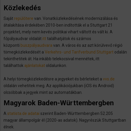
Közlekedés
Saját
repülőtere
van. Vonatközlekedésének modernizálása és
átalakítása érdekében 2010-ben indították el a Stuttgart 21
projektet, mely nem kevés politikai vihart váltott és vált ki. A
főpályaudvar oldalát
itt
találhatjátok és számos
központi
buszpályaudvara
van. A város és az azt körülvevő régió
tömegközlekedését a
Verkehrs- und Tarifverbund Stuttgart
odalán
tekinthetitek át. Ha inkább telekocsival mennétek, itt
találhattok
ajánlatokat
oldalunkon.
A helyi tömegközlekedésre a jegyeket és bérleteket a
vvs.de
oldalán vehetitek meg. Az applikációjukban (iOS és Android)
olcsóbbak a jegyek mint az automatákban.
Magyarok Baden-Württembergben
A
statista.de adatai
szerint Baden-Württembergben 52.205
magyar állampolgár él (2020-as adatok). Nagyrészük Stuttgartban
élnek.