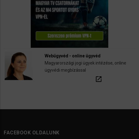
Webügyvéd - online ügyvéd
Magyarországi jogi ügyek intézése, online
ügyvédi megbízással
open_in_new
FACEBOOK OLDALUNK