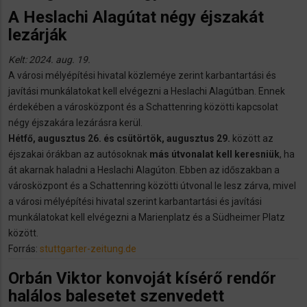
A Heslachi Alagútat négy éjszakát
lezárják
Kelt: 2024. aug. 19.
A városi mélyépítési hivatal közleméye zerint karbantartási és
javítási munkálatokat kell elvégezni a Heslachi Alagútban. Ennek
érdekében a városközpont és a Schattenring közötti kapcsolat
négy éjszakára lezárásra kerül.
Hétfő, augusztus 26. és csütörtök, augusztus 29.
között az
éjszakai órákban az autósoknak
más útvonalat kell keresniük
, ha
át akarnak haladni a Heslachi Alagúton. Ebben az időszakban a
városközpont és a Schattenring közötti útvonal le lesz zárva, mivel
a városi mélyépítési hivatal szerint karbantartási és javítási
munkálatokat kell elvégezni a Marienplatz és a Südheimer Platz
között.
Forrás:
stuttgarter-zeitung.de
Orbán Viktor konvoját kísérő rendőr
halálos balesetet szenvedett