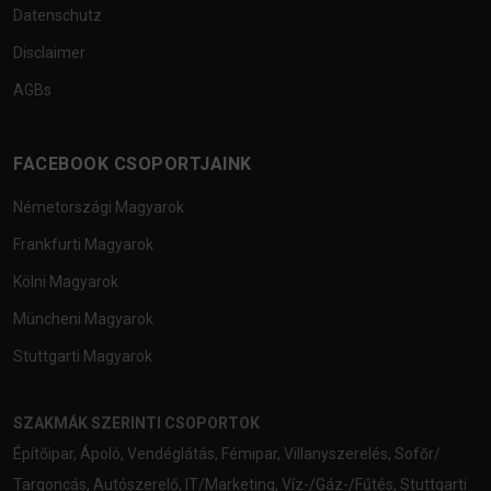
Datenschutz
Disclaimer
AGBs
FACEBOOK CSOPORTJAINK
Németországi Magyarok
Frankfurti Magyarok
Kölni Magyarok
Müncheni Magyarok
Stuttgarti Magyarok
SZAKMÁK SZERINTI CSOPORTOK
Építőipar
,
Ápoló
,
Vendéglátás
,
Fémipar
,
Villanyszerelés
,
Sofőr/
Targoncás
,
Autószerelő
,
IT/Marketing
,
Víz-/Gáz-/Fűtés
,
Stuttgarti