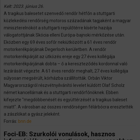
Kelt: 2023. június 26.
A tragikus balesetet szenvedő rendőr hétfőn a stuttgarti
közlekedési rendőrség motoros századának tagjaként a magyar
miniszterelnököt a stuttgarti repülőtérre kísérte hazája
válogatottjának Skócia elleni Európa-bajnoki mérkőzése után.
Eközben egy 69 éves sofőr nekiütközött a 61 éves rendőr
motorkerékpárjának Degerloch kerületben. A rendőr
motorkerékpárját az ütközés ereje egy 27 éves kollégája
motorkerékpárjának dobta – ő a kereszteződés kordonnal való
lezárását végezte. A 61 éves rendőr meghalt, 27 éves kollégája
súlyosan megsérült, kórházba szállították. Orbán Viktor
Magyarországról részvétnyilvánító levelet küldött Olaf Scholz
német kancellárnak és a stuttgarti rendőrfőnöknek. Ebben
kifejezte "megdöbbenését és együttérzését a tragikus baleset
miatt". A városban az összes rendőrségen félárbócra eresztették
a zászlókat a gyász jeleként.
Forrás:
bnn.de
Foci-EB: Szurkolói vonulások, hasznos