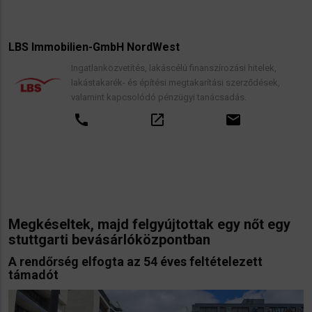
LBS Immobilien-GmbH NordWest
Ingatlanközvetítés, lakáscélú finanszírozási hitelek,
lakástakarék- és építési megtakarítási szerződések,
valamint kapcsolódó pénzügyi tanácsadás.
call
open_in_new
email
Megkéseltek, majd felgyújtottak egy nőt egy
stuttgarti bevásárlóközpontban
A rendőrség elfogta az 54 éves feltételezett
támadót