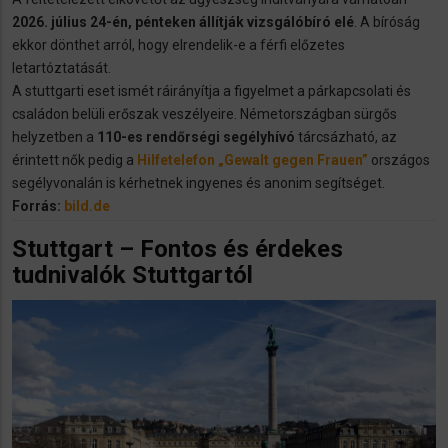
2026. július 24-én, pénteken állítják vizsgálóbíró elé
. A bíróság
ekkor dönthet arról, hogy elrendelik-e a férfi előzetes
letartóztatását.
A stuttgarti eset ismét ráirányítja a figyelmet a párkapcsolati és
családon belüli erőszak veszélyeire. Németországban sürgős
helyzetben a
110-es rendőrségi segélyhívó
tárcsázható, az
érintett nők pedig a
Hilfetelefon „Gewalt gegen Frauen”
országos
segélyvonalán is kérhetnek ingyenes és anonim segítséget.
Forrás:
bild.de
Stuttgart – Fontos és érdekes
tudnivalók Stuttgartól