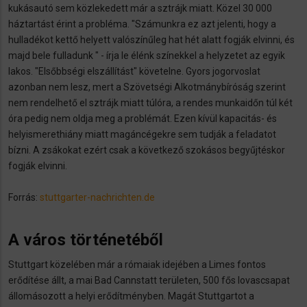
kukásautó sem közlekedett már a sztrájk miatt. Közel 30 000
háztartást érint a probléma. "Számunkra ez azt jelenti, hogy a
hulladékot kettő helyett valószínűleg hat hét alatt fogják elvinni, és
majd bele fulladunk " - írja le élénk színekkel a helyzetet az egyik
lakos. "Elsőbbségi elszállítást" követelne. Gyors jogorvoslat
azonban nem lesz, mert a Szövetségi Alkotmánybíróság szerint
nem rendelhető el sztrájk miatt túlóra, a rendes munkaidőn túl két
óra pedig nem oldja meg a problémát. Ezen kívül kapacitás- és
helyismerethiány miatt magáncégekre sem tudják a feladatot
bízni. A zsákokat ezért csak a következő szokásos begyűjtéskor
fogják elvinni.
Forrás:
stuttgarter-nachrichten.de
A város történetéből
Stuttgart közelében már a rómaiak idejében a Limes fontos
erődítése állt, a mai Bad Cannstatt területen, 500 fős lovascsapat
állomásozott a helyi erődítményben. Magát Stuttgartot a