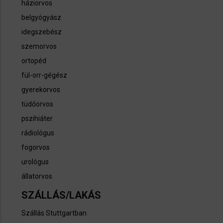
háziorvos
belgyógyász
idegszebész
szemorvos
ortopéd
fül-orr-gégész
gyerekorvos
tüdőorvos
pszihiáter
rádiológus
fogorvos
urológus
állatorvos
SZÁLLÁS/LAKÁS
Szállás Stuttgartban