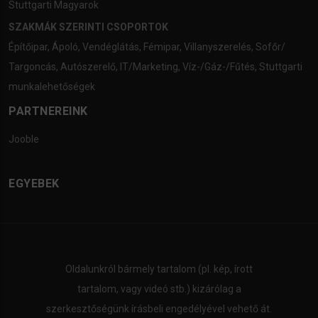
Stuttgarti Magyarok
SZAKMÁK SZERINTI CSOPORTOK
Építőipar
,
Ápoló
,
Vendéglátás
,
Fémipar
,
Villanyszerelés
,
Sofőr/
Targoncás
,
Autószerelő
,
IT/Marketing
,
Víz-/Gáz-/Fűtés
,
Stuttgarti
munkalehetőségek
PARTNEREINK
Jooble
EGYEBEK
Oldalunkról bármely tartalom (pl. kép, írott
tartalom, vagy videó stb.) kizárólag a
szerkesztőségünk írásbeli engedélyével vehető át.