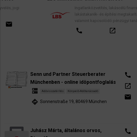
Ingatlanközvetítés, lakáscélú finanszírozási hite
lakástakarék- és építési megtakarítási szerződé
valamint kapcsolódó pénzügyi tanácsadás.
call
open_in_new
email
Senn und Partner Steuerberater
call
Münchenben - online idöpontfoglalás
open_in_new
dns
Adóvisszatérítés
Könyvelő-Adótanácsadó
email
directions
Sonnenstraße 19, 80469 München
Juhász Márta, általános orvos,
call