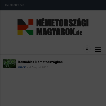
Ugrás
USER
Bejelentkezés
a
ACCOUNT
MENU
tartalomra
Kannabisz Németországban
4 August 2026
INFÓK