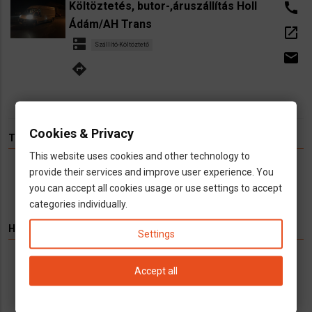
Költöztetés, butor-,áruszállítás Holl
call
Ádám/AH Trans
open_in_new
dns
Szállító-Költöztető
email
directions
Cookies & Privacy
TÉMÁK
This website uses cookies and other technology to
provide their services and improve user experience. You
Hírek
Infók
Videó
Munka
TV
you can accept all cookies usage or use settings to accept
categories individually.
HIRDETÉS
Settings
Könyvelés kizárólag cégeknek
Accept all
Vállalkozások számára kínálunk teljeskörű
könyvelési és adószakügyvédi