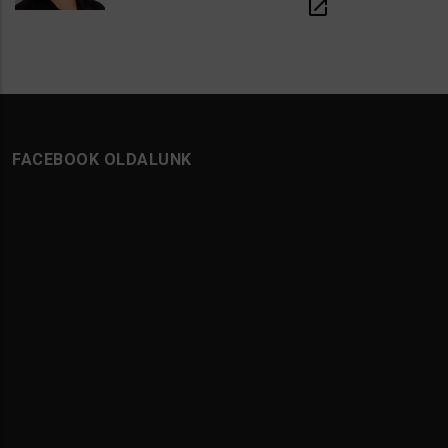
open_in_new
FACEBOOK OLDALUNK