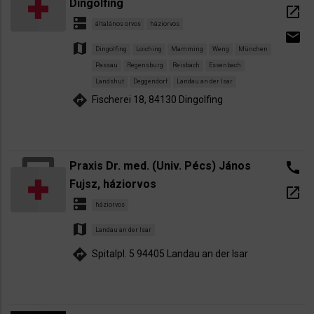
Dingolfing
open_in_new
dns
általános orvos
háziorvos
email
map
Dingolfing
Loiching
Mamming
Weng
München
Passau
Regensburg
Reisbach
Essenbach
Landshut
Deggendorf
Landau an der Isar
directions
Fischerei 18, 84130 Dingolfing
Praxis Dr. med. (Univ. Pécs) János
call
Fujsz, háziorvos
open_in_new
dns
háziorvos
map
Landau an der Isar
directions
Spitalpl. 5 94405 Landau an der Isar