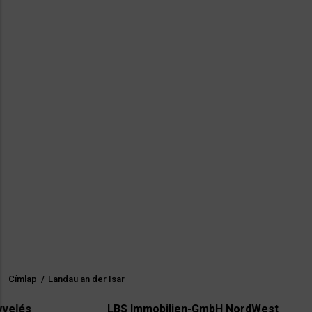
Címlap
/
Landau an der Isar
Morzsa
LBS Immobilien-GmbH NordWest