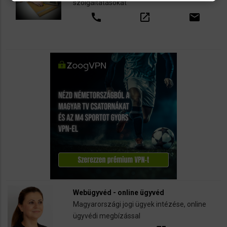
szolgáltatásokat
call
open_in_new
email
Webügyvéd - online ügyvéd
Magyarországi jogi ügyek intézése, online
ügyvédi megbízással