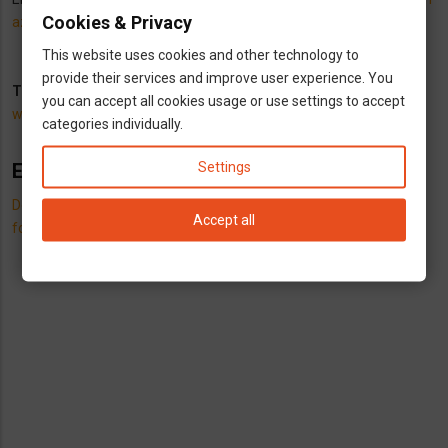
Cookies & Privacy
az oldalon
.
This website uses cookies and other technology to
provide their services and improve user experience. You
További infók itt:
you can accept all cookies usage or use settings to accept
www.rundfunkbeitrag.de
categories individually.
Settings
Ez is érdekelhet:
Döntés született a közszolgálati Rádió és TV adó szintjéről. Ennyit
Accept all
fogunk a jövöben fizetni.