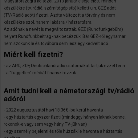
Magyarországra költözöl. 2013 január elseje előtt, minden
készülékre (tv, rádió, számítógép stb) kellett u.n. GEZ adót
(TV/Rádió adót) fizetni. Azóta változott a törvény és nem
készülékre szól, hanem lakásra / háztartásra.
Az adónak a nevét is megváltozatták. GEZ (Rundfunkgebühr)
helyett Rundfunkbeitrag -nak becézzük. Bár GEZ-ről egyhamar
nem szokunk le és továbbra sem lesz egy kedvelt adó.
Miért kell fizetni?
- az ARD, ZDF, Deutschlandradio csatornákat tartjuk ezzel fenn
- a "független" médiát finanszírozzuk
Amit tudni kell a németországi tv/rádió
adóról
- 2022 augusztusától havi 18.36€ -ba kerül havonta
- egy háztartás egyszer fizeti (mindeggy hányan laknak benne,
rokonok-e vagy sem vagy hány TV-jük van)
- egy személy bejelenti és tőle húzzák le havonta a háztartás