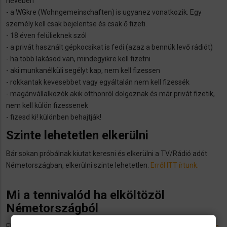
nevében
- a WGkre (Wohngemeinschaften) is ugyanez vonatkozik. Egy
személy kell csak bejelentse és csak ő fizeti.
- 18 éven felülieknek szól
- a privát használt gépkocsikat is fedi (azaz a bennük levő rádiót)
- ha több lakásod van, mindegyikre kell fizetni
- aki munkanélküli segélyt kap, nem kell fizessen
- rokkantak kevesebbet vagy egyáltalán nem kell fizessék
- magánvállalkozók akik otthonról dolgoznak és már privát fizetik,
nem kell külön fizessenek
- fizesd ki! különben behajtják!
Szinte lehetetlen elkerülni
Bár sokan próbálnak kiutat keresni és elkerülni a TV/Rádió adót
Németországban, elkerülni szinte lehetetlen.
Erről ITT írtunk.
Mi a tennivalód ha elköltözöl
Németországból
Ebben az esetben ki kell jelentkezned a
rundfunkbeitrag.de-n ezen