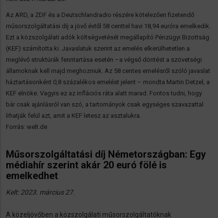
Az ARD, a ZDF és a Deutschlandradio részére kötelezően fizetendő
műsorszolgáltatási díj a jövő évtől 58 centtel havi 18,94 euróra emelkedik.
Ezt a közszolgálati adók költségvetését megállapító Pénzügyi Bizottság
(KEF) számította ki. Javaslatuk szerint az emelés elkerülhetetlen a
meglévő struktúrák fenntartása esetén –a végső döntést a szövetségi
államoknak kell majd meghozniuk. Az 58 centes emelésről szóló javaslat
háztartásonként 0,8 százalékos emelést jelent – mondta Martin Detzel, a
KEF elnöke. Vagyis ez az inflációs ráta alatt marad. Fontos tudni, hogy
bár csak ajánlásról van szó, a tartományok csak egységes szavazattal
írhatják felül azt, amit a KEF letesz az asztalukra.
Forrás: welt.de
Műsorszolgáltatási díj Németországban: Egy
médiahír szerint akár 20 euró fölé is
emelkedhet
Kelt: 2023. március 27.
A közeljövőben a közszolgálati műsorszolgáltatóknak