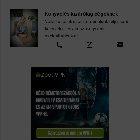
Könyvelés kizárólag cégeknek
Vállalkozások számára kínálunk teljeskörű
könyvelési és adószakügyvédi
szolgáltatásokat
call
open_in_new
email