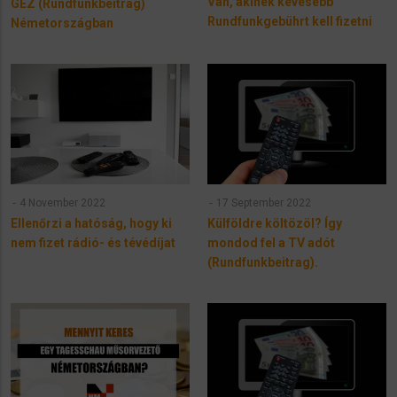
Van, akinek kevesebb
GEZ (Rundfunkbeitrag)
Rundfunkgebührt kell fizetni
Németországban
4 November 2022
17 September 2022
Ellenőrzi a hatóság, hogy ki
Külföldre költözöl? Így
nem fizet rádió- és tévédíjat
mondod fel a TV adót
(Rundfunkbeitrag).