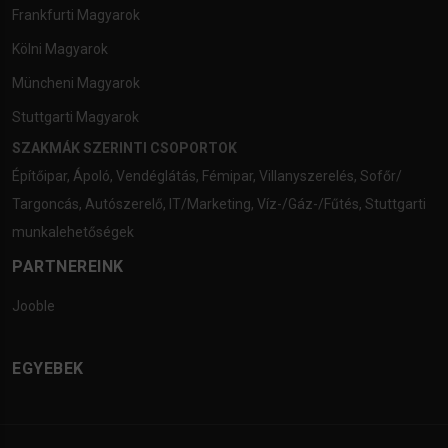
Frankfurti Magyarok
Kölni Magyarok
Müncheni Magyarok
Stuttgarti Magyarok
SZAKMÁK SZERINTI CSOPORTOK
Építőipar
,
Ápoló
,
Vendéglátás
,
Fémipar
,
Villanyszerelés
,
Sofőr/
Targoncás
,
Autószerelő
,
IT/Marketing
,
Víz-/Gáz-/Fűtés
,
Stuttgarti
munkalehetőségek
PARTNEREINK
Jooble
EGYEBEK