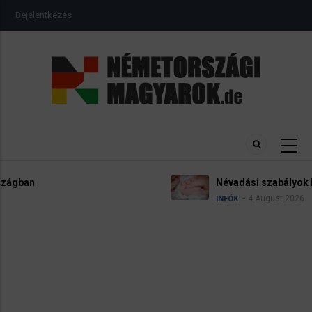
Ugrás
USER
Bejelentkezés
a
ACCOUNT
MENU
tartalomra
Névadási szabályok Németországban
4 August 2026
INFÓK