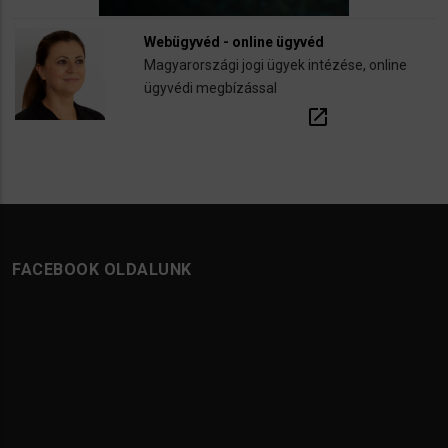
Webügyvéd - online ügyvéd
Magyarországi jogi ügyek intézése, online
ügyvédi megbízással
open_in_new
FACEBOOK OLDALUNK