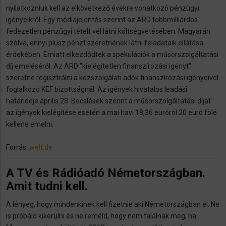
nyilatkozniuk kell az elkövetkező évekre vonatkozó pénzügyi
igényeikről. Egy médiajelentés szerint az ARD többmilliárdos
fedezetlen pénzügyi tételt vél látni költségvetésében. Magyarán
szólva, ennyi plusz pénzt szeretnének látni feladataik ellátása
érdekében. Emiatt elkezdődtek a spekulációk a műsorszolgáltatási
díj emeléséről. Az ARD "kielégítetlen finanszírozási igényt"
szeretne regisztrálni a közszolgálati adók finanszírózási igényeivel
foglalkozó KEF bizottságnál. Az igények hivatalos leadási
határideje április 28. Becslések szerint a műsorszolgáltatási díjat
az igények kielégítése esetén a mai havi 18,36 euróról 20 euró fölé
kellene emelni.
Forrás:
welt.de
A TV és Rádióadó Németországban.
Amit tudni kell.
A lényeg, hogy mindenkinek kell fizetnie aki Németországban él. Ne
is próbáld kikerülni és ne reméld, hogy nem találnak meg, ha