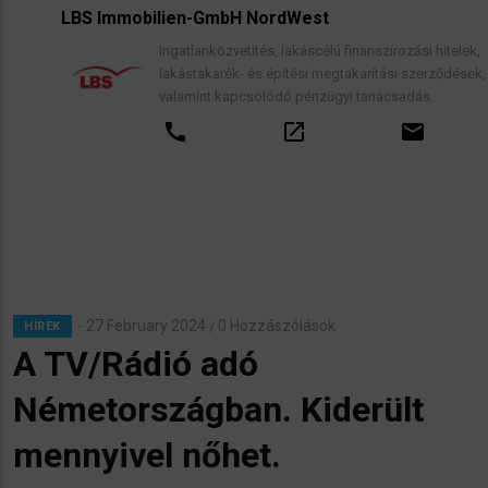
LBS Immobilien-GmbH NordWest
Ingatlanközvetítés, lakáscélú finanszírozási hitelek,
lakástakarék- és építési megtakarítási szerződések,
valamint kapcsolódó pénzügyi tanácsadás.
call
open_in_new
email
27 February 2024
0 Hozzászólások
/
HÍREK
A TV/Rádió adó
Németországban. Kiderült
mennyivel nőhet.