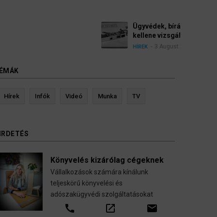
yészek szerint a német politikának mielőbb meg
pártbetiltási eljárás elindítását.
ÉMÁK
evin Ressler biztosítási szakértő
Langó S
Hírek
Infók
Videó
Munka
TV
Gépjármű-, jogvédelmi-, felelősség-, baleset-,
nyugdíj-, fogászati biztosítások.
IRDETÉS
call
open_in_new
email
Könyvelés kizárólag cégeknek
Vállalkozások számára kínálunk
teljeskörű könyvelési és
adószakügyvédi szolgáltatásokat
call
open_in_new
email