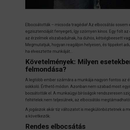
Elbocsátották – micsoda tragédia! Az elbocsátás sosem 
egzisztenciáját fenyegeti, így szörnyen kínos. Egy folt az
az érzelmek elszabadulnak, ha dühös, kétségbeesett vag
Megmutatjuk, hogyan reagáljon helyesen, és tippeket adun
ha elvesztette munkáját...
Követelmények: Milyen esetekbe
felmondása?
A legtöbb ember számára a munkája nagyon fontos az életé
sokkoló. Érthető módon. Azonban nem szabad most egysz
bocsátották el. A munkaügyi bíróságok rendszeresen szigo
feltételek nem teljesülnek, az elbocsátás megtámadható,
A jogászok akár tíz változatot is megkülönböztetnek a 
a következők:
Rendes elbocsátás