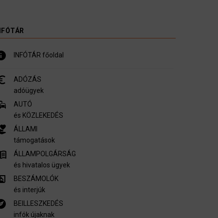
NFÓTÁR
nfo
INFÓTÁR főoldal
_symbol
ADÓZÁS
adóügyek
mmute
AUTÓ
és KÖZLEKEDÉS
er_activism
ÁLLAMI
támogatások
u_book
ÁLLAMPOLGÁRSÁG
és hivatalos ügyek
ory_edu
BESZÁMOLÓK
és interjúk
plore
BEILLESZKEDÉS
infók újaknak