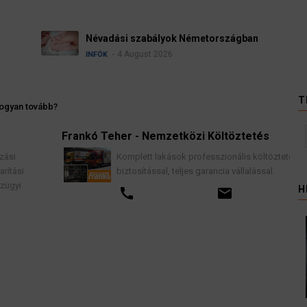
Ügyvédek, bírák és üg
kellene vizsgálnia egy 
3 August 2026
HÍREK
T
ogyan tovább?
Frankó Teher - Nemzetközi Költöztetés
K
Komplett lakások professzionális költöztetése
biztosítással, teljes garancia vállalással.
H
call
email