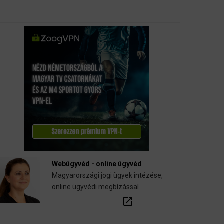
Webügyvéd - online ügyvéd
Magyarországi jogi ügyek intézése,
online ügyvédi megbízással
open_in_new