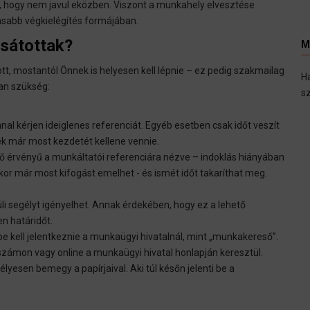
ó, hogy nem javul eközben. Viszont a munkahely elvesztése
sabb végkielégítés formájában.
csátottak?
M
pott, mostantól Önnek is helyesen kell lépnie – ez pedig szakmailag
H
van szükség:
sz
l kérjen ideiglenes referenciát. Egyéb esetben csak időt veszít
ek már most kezdetét kellene vennie.
ző érvényű a munkáltatói referenciára nézve – indoklás hiányában
r már most kifogást emelhet - és ismét időt takaríthat meg.
üli segélyt igényelhet. Annak érdekében, hogy ez a lehető
n határidőt.
 kell jelentkeznie a munkaügyi hivatalnál, mint „munkakereső”.
számon vagy online a munkaügyi hivatal honlapján keresztül.
lyesen bemegy a papírjaival. Aki túl későn jelenti be a