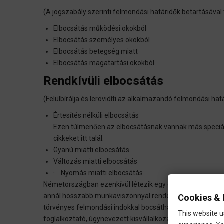
(A jogszabály szerinti felmondási határidők betartásával
Elbocsátás működési okokból
Elbocsátás személyes okokból
Elbocsátás betegség miatt
Elbocsátás magatartási okokból
Rendkívüli elbocsátás
(Felülbírálja és lerövidíti az alkalmazandó felmondási hatá
Értesítés nélküli elbocsátás
Ezen túlmenően az elbocsátásnak vannak más speciális 
cikkeket itt talál:
Gyanú miatti elbocsátás
Változás miatti elbocsátás
· Nyomás miatti elbocsátás
Németországban ezenkívül létezik egy elbocsátásvédelm
annál hosszabb munkaviszonnyal rendelkező munkavállal
Cookies & 
törvényes felmondási indokkal bocsáthatja el őket. Ez a
This website u
foglalkoztató, úgynevezett kisvállalkozásokra.