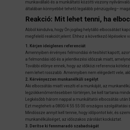
munkavállaló és a munkáltató közötti viszony nyilvánval
általában könnyebbé tehető legalább pénzügyileg– maga
Reakció: Mit lehet tenni, ha elbo
Abból kiindulva, hogy Ön jogilag helytálló elbocsátást ka
megfelelő reakciót jelent. Ehhez a következő lépésekre 
1. Kérjen ideiglenes referenciát
Amennyiben érvényes felmondási értesítést kapott, azonna
a felmondási idő és a jelentkezési időszak miatt, amelyn
További előnye ennek, hogy az időközi referencia kötele
nem lehet rosszabb. Amennyiben nem elégedett vele, akko
2. Kérvényezzen munkanélküli segélyt
Aki elbocsátás miatt veszíti el a munkáját, az munkanélk
legzökkenőmentesebben történjen, be kell tartania minde
Legkésőbb három nappal a munkáltatói elbocsátás után be
Ezt megteheti a 0800/4 55 55 00 országos szolgáltatási 
Mindössze annyit kell tennie, hogy időpontot kér, és szemé
munkanélküliséget, az időszakos zárolást kockáztat.
3. Derítse ki fennmaradó szabadságát