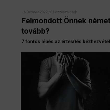
6 October 2022
0 Hozzászólások
/
Felmondott Önnek német
tovább?
7 fontos lépés az értesítés kézhezvéte