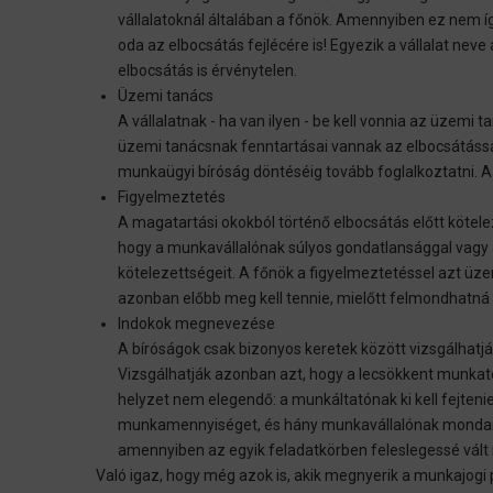
vállalatoknál általában a főnök. Amennyiben ez nem így
oda az elbocsátás fejlécére is! Egyezik a vállalat 
elbocsátás is érvénytelen.
Üzemi tanács
A vállalatnak - ha van ilyen - be kell vonnia az üzemi t
üzemi tanácsnak fenntartásai vannak az elbocsátássa
munkaügyi bíróság döntéséig tovább foglalkoztatni. A 
Figyelmeztetés
A magatartási okokból történő elbocsátás előtt kötele
hogy a munkavállalónak súlyos gondatlansággal vagy 
kötelezettségeit. A főnök a figyelmeztetéssel azt üze
azonban előbb meg kell tennie, mielőtt felmondhatná 
Indokok megnevezése
A bíróságok csak bizonyos keretek között vizsgálhatjá
Vizsgálhatják azonban azt, hogy a lecsökkent munkat
helyzet nem elegendő: a munkáltatónak ki kell fejten
munkamennyiséget, és hány munkavállalónak mondanak 
amennyiben az egyik feladatkörben feleslegessé vált 
Való igaz, hogy még azok is, akik megnyerik a munkajogi 