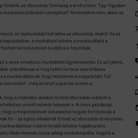
 történik, az elbocsátás formailag is érvénytelen. Tipp: Figyeljen
work_
neve a munkaszerződésben szereplővel? Amennyiben nem, akkor az
tra
anácsot, és tájékoztatást kell adnia az elbocsátás okairól. Ha az
l kapcsolatban, a munkáltató köteles a munkavállalót a
el
fizetést természetesen továbbra is folyósítják.
pay
ző a zerre vonatkozó munkáltatói figyelmeztetés. Ez azt jelenti,
akár szándékosan is meg kellett sértenie szerződéses
gr
ni a munkavállalónak, hogy helyteleníti a magatartást. Ezt
a szerződést - még ismételt jogsértés esetén is.
de
k, hogy a működési okokból történő elbocsátás indokolt-e.
erheléshez vezető indokok helyesek-e. A rossz gazdasági
insert_
ie, hogy a megrendelések visszaesése hogyan befolyásolja a
fel – az egész vállalatnál. Emiatt az elbocsátás érvénytelen,
admin_pa
munkavállalókat máshol tovább lehetne foglalkoztatni.
pert, ritkán mennek vissza addigi munkahelyükre. Végül is a