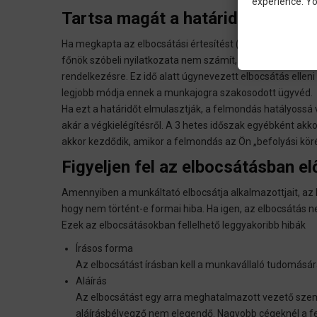
experience. Yo
Tartsa magát a határidőkhöz!
Ha megkapta az elbocsátási értesítést (egyébként csak az 
főnök szóbeli nyilatkozata nem számít, még a faxmásolat
rendelkezésre. Ez idő alatt úgynevezett elbocsátás ellen
legjobb módja ennek a munkajogra szakosodott ügyvéd.
Ha ezt a határidőt elmulasztják, a felmondás hatályossá 
akár a végkielégítésről. A 3 hetes időszak egyébként ak
akkor kezdődik, amikor a felmondás az Ön „befolyási köré
Figyeljen fel az elbocsátásban el
Amennyiben a munkáltató elbocsátja alkalmazottjait, az k
hogy nem történt-e formai hiba. Ha igen, az elbocsátás
Ezek az elbocsátásokban fellelhető leggyakoribb hibák
Írásos forma
Az elbocsátást írásban kell a munkavállaló tudomásár
Aláírás
Az elbocsátást egy arra meghatalmazott vezető személ
aláírásbélyegző nem elegendő. Nagyobb cégeknél a fe