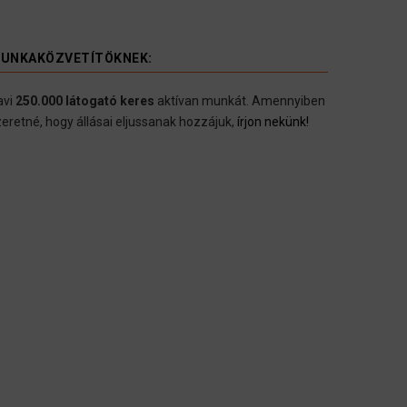
UNKAKÖZVETÍTÖKNEK:
avi
250.000 látogató keres
aktívan munkát. Amennyiben
eretné, hogy állásai eljussanak hozzájuk,
írjon nekünk!