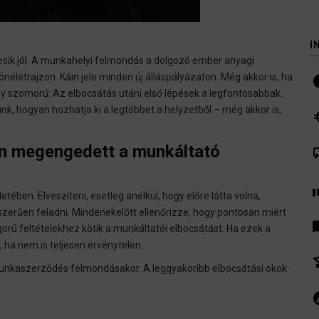
I
esik jól. A munkahelyi felmondás a dolgozó ember anyagi
 önéletrajzon. Káin jele minden új álláspályázaton. Még akkor is, ha
i
y szomorú: Az elbocsátás utáni első lépések a legfontosabbak.
k, hogyan hozhatja ki a legtöbbet a helyzetből – még akkor is,
euro
n megengedett a munkáltató
co
volunte
ben. Elveszíteni, esetleg anélkül, hogy előre látta volna,
erűen feladni. Mindenekelőtt ellenőrizze, hogy pontosan miért
men
rú feltételekhez kötik a munkáltatói elbocsátást. Ha ezek a
 ha nem is teljesen érvénytelen.
hist
munkaszerződés felmondásakor. A leggyakoribb elbocsátási okok
ex