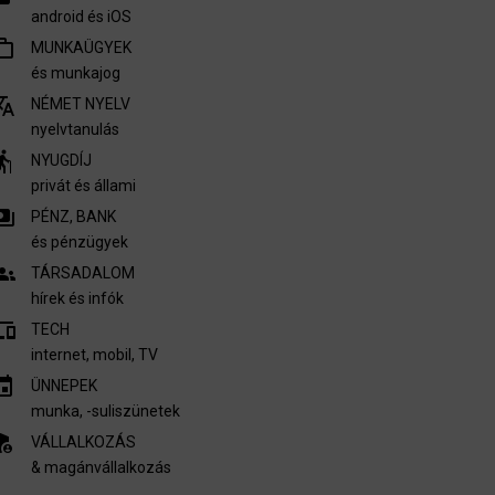
android és iOS
outline
MUNKAÜGYEK
és munkajog
nslate
NÉMET NYELV
nyelvtanulás
derly
NYUGDÍJ
privát és állami
ments
PÉNZ, BANK
és pénzügyek
oups
TÁRSADALOM
hírek és infók
vices
TECH
internet, mobil, TV​
invitation
ÜNNEPEK
munka, -suliszünetek
nel_settings
VÁLLALKOZÁS
& magánvállalkozás