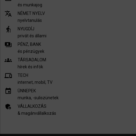
és munkajog
translate
NÉMET NYELV
nyelvtanulás
elderly
NYUGDÍJ
privát és állami
payments
PÉNZ, BANK
és pénzügyek
groups
TÁRSADALOM
hírek és infók
devices
TECH
internet, mobil, TV​
insert_invitation
ÜNNEPEK
munka, -suliszünetek
admin_panel_settings
VÁLLALKOZÁS
& magánvállalkozás