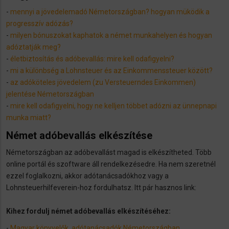
-
mennyi a jövedelemadó Németországban? hogyan müködik a
progresszív adózás?
-
milyen bónuszokat kaphatok a német munkahelyen és hogyan
adóztatják meg?
-
életbiztosítás és adóbevallás: mire kell odafigyelni?
-
mi a különbség a Lohnsteuer és az Einkommenssteuer között?
-
az adóköteles jövedelem (zu Versteuerndes Einkommen)
jelentése Németországban
-
mire kell odafigyelni, hogy ne kelljen többet adózni az ünnepnapi
munka miatt?
Német adóbevallás elkészítése
Németországban az adóbevallást magad is elkészítheted. Több
online portál és szoftware áll rendelkezésedre. Ha nem szeretnél
ezzel foglalkozni, akkor adótanácsadókhoz vagy a
Lohnsteuerhilfeverein-hoz fordulhatsz. Itt pár hasznos link:
Kihez fordulj német adóbevallás elkészítéséhez:
-
Magyar könyvelők, adótanácsadók Németországban