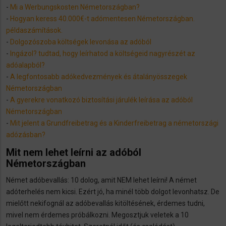
-
Mi a Werbungskosten Németországban?
-
Hogyan keress 40.000€-t adómentesen Németországban.
példaszámítások.
-
Dolgozószoba költségek levonása az adóból
-
Ingázol? tudtad, hogy leírhatod a költségeid nagyrészét az
adóalapból?
-
A legfontosabb adókedvezmények és átalányösszegek
Németországban
-
A gyerekre vonatkozó biztosítási járulék leírása az adóból
Németországban
-
Mit jelent a Grundfreibetrag és a Kinderfreibetrag a németországi
adózásban?
Mit nem lehet leírni az adóból
Németországban
Német adóbevallás: 10 dolog, amit NEM lehet leírni! A német
adóterhelés nem kicsi. Ezért jó, ha minél több dolgot levonhatsz. De
mielőtt nekifognál az adóbevallás kitöltésének, érdemes tudni,
mivel nem érdemes próbálkozni. Megosztjuk veletek a 10