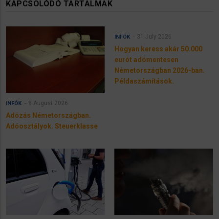
KAPCSOLÓDÓ TARTALMAK
31 July 2026
INFÓK
Hogyan keress akár 50.000
eurót adómentesen
Németországban 2026-ban.
Példaszámítások.
8 August 2026
INFÓK
Adózás Németországban.
Adóosztályok. Steuerklasse