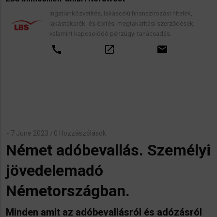
Ingatlanközvetítés, lakáscélú finanszírozási hitelek,
lakástakarék- és építési megtakarítási szerződések,
valamint kapcsolódó pénzügyi tanácsadás.
call
open_in_new
email
7 June 2023
0 Hozzászólások
/
Német adóbevallás. Személyi
jövedelemadó
Németországban.
Minden amit az adóbevallásról és adózásról