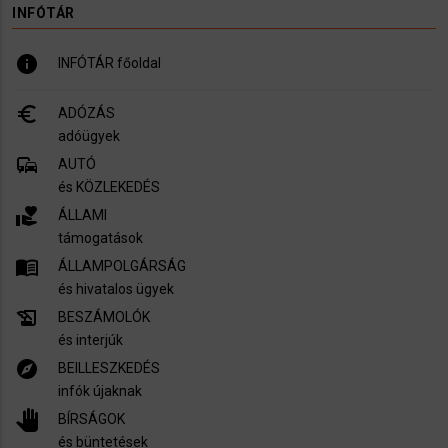
INFÓTÁR
info
INFÓTÁR főoldal
euro_symbol
ADÓZÁS
adóügyek
commute
AUTÓ
és KÖZLEKEDÉS
volunteer_activism
ÁLLAMI
támogatások
menu_book
ÁLLAMPOLGÁRSÁG
és hivatalos ügyek
history_edu
BESZÁMOLÓK
és interjúk
explore
BEILLESZKEDÉS
infók újaknak
pan_tool
BÍRSÁGOK
és büntetések