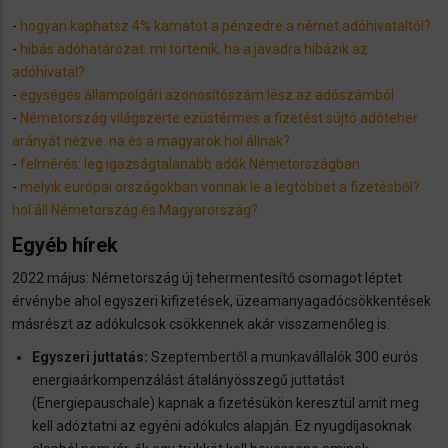
-
hogyan kaphatsz 4% kamatot a pénzedre a német adóhivataltól?
-
​hibás adóhatározat: mi történik, ha a javadra hibázik az
adóhivatal?
-
egységes állampolgári azonosítószám lesz az adószámból
-
Németország világszerte ezüstérmes a fizetést sújtó adóteher
arányát nézve. na és a magyarok hol állnak?
-
felmérés: leg igazságtalanabb adók Németországban
-
melyik európai országokban vonnak le a legtöbbet a fizetésből?
hol áll Németország és Magyarország?
Egyéb hírek
2022 május: Németország új tehermentesítő csomagot léptet
érvénybe ahol egyszeri kifizetések, üzeamanyagadócsökkentések
másrészt az adókulcsok csökkennek akár visszamenőleg is.
Egyszeri juttatás:
Szeptembertől a munkavállalók 300 eurós
energiaárkompenzálást átalányösszegű juttatást
(Energiepauschale) kapnak a fizetésükön keresztül amit meg
kell adóztatni az egyéni adókulcs alapján. Ez nyugdíjasoknak