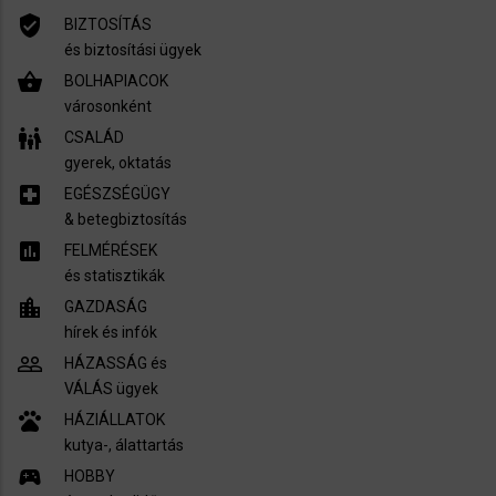
verified_user
BIZTOSÍTÁS
és biztosítási ügyek
shopping_basket
BOLHAPIACOK
városonként
family_restroom
CSALÁD
gyerek, oktatás
local_hospital
EGÉSZSÉGÜGY
​& betegbiztosítás
assessment
FELMÉRÉSEK
és statisztikák
location_city
GAZDASÁG
hírek és infók
people_outline
HÁZASSÁG és
VÁLÁS ügyek
pets
HÁZIÁLLATOK
kutya-, álattartás
sports_esports
HOBBY