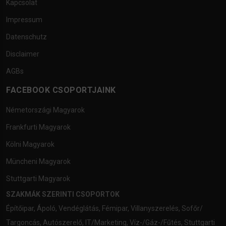
Kapcsolat
Impressum
Datenschutz
Disclaimer
AGBs
FACEBOOK CSOPORTJAINK
Németországi Magyarok
Frankfurti Magyarok
Kölni Magyarok
Müncheni Magyarok
Stuttgarti Magyarok
SZAKMÁK SZERINTI CSOPORTOK
Építőipar
,
Ápoló
,
Vendéglátás
,
Fémipar
,
Villanyszerelés
,
Sofőr/
Targoncás
,
Autószerelő
,
IT/Marketing
,
Víz-/Gáz-/Fűtés
,
Stuttgarti