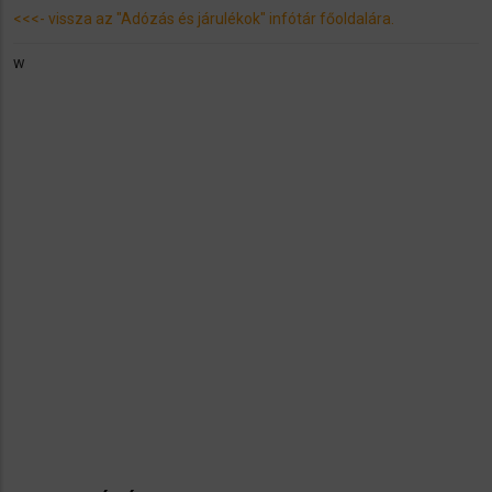
<<<- vissza az "Adózás és járulékok" infótár főoldalára.
w