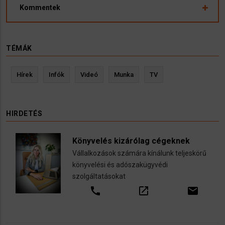
Kommentek
TÉMÁK
Hírek
Infók
Videó
Munka
TV
HIRDETÉS
Könyvelés kizárólag cégeknek
Vállalkozások számára kínálunk teljeskörű
könyvelési és adószakügyvédi
szolgáltatásokat
call
open_in_new
email