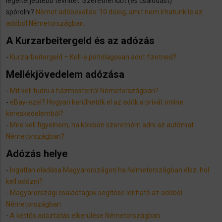
legelterjedtebb tévhitet. Szeretnél időt (és csalódást)
spórolni?
Német adóbevallás: 10 dolog, amit nem írhatunk le az
adóból Németországban.
A Kurzarbeitergeld és az adózás
-
Kurzarbeitergeld – Kell-e pótlólagosan adót fizetned?
Mellékjövedelem adózása
-
​Mit kell tudni a házmesterről Németországban?
-
eBay-ezel? Hogyan kerülhetők el az adók a privát online
kereskedelemből?
-
Mire kell figyelnem, ha kölcsön szeretném adni az autómat
Németországban?
Adózás helye
-
Ingatlan eladása Magyarországon ha Németországban élsz. hol
kell adózni?
-
Magyarországi családtagok segítése leírható az adóból
Németországban
-
A kettős adóztatás elkerülése Németországban