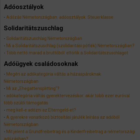
Adóosztályok
-
Adózás Németországban. adóosztályok. Steuerklasse
Solidaritätszuschlag
-
Solidaritätszuschlag Németországban
-
Mi a Solidaritätszuschlag (szolidaritási pótlék) Németországban?
-
Több nettó marad a bruttóból: eltörlik a Solidaritätszuschlagot
Adóügyek családosoknak
-
Megéri az adókategória váltás a házaspároknak
Németországban
-
Mi az „Ehegattensplitting"?
-
adókategória váltás gyerektervezéskor: akár több ezer euróval
több szülői támogatás
-
​meg kell-e adózni az Elterngeld-et?
-
A gyerekre vonatkozó biztosítási járulék leírása az adóból
Németországban
-
Mit jelent a Grundfreibetrag és a Kinderfreibetrag a németországi
adózásban?