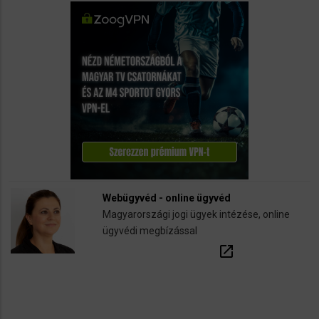
Webügyvéd - online ügyvéd
Magyarországi jogi ügyek intézése, online
ügyvédi megbízással
open_in_new