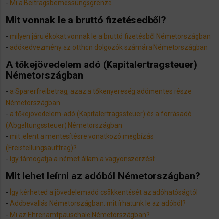
-
Mi a Beitragsbemessungsgrenze
Mit vonnak le a bruttó fizetésedből?
-
milyen járulékokat vonnak le a bruttó fizetésből Németországban
-
adókedvezmény az otthon dolgozók számára Németországban
A tőkejövedelem adó (Kapitalertragsteuer)
Németországban
-
a Sparerfreibetrag, azaz a tőkenyereség adómentes része
Németországban
-
a tőkejövedelem-adó (Kapitalertragssteuer) és a forrásadó
(Abgeltungssteuer) Németországban
-
mit jelent a mentesítésre vonatkozó megbízás
(Freistellungsauftrag)?
-
így támogatja a német állam a vagyonszerzést
Mit lehet leírni az adóból Németországban?
-
Így kérheted a jövedelemadó csökkentését az adóhatóságtól
-
Adóbevallás Németországban: mit írhatunk le az adóból?
-
Mi az Ehrenamtpauschale Németországban?