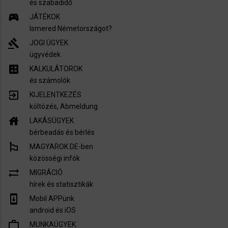
és szabadidő
sports_esports
JÁTÉKOK
Ismered Németországot?
gavel
JOGI ÜGYEK
ügyvédek
calculate
KALKULÁTOROK
és számolók
exit_to_app
KIJELENTKEZÉS
költözés, Abmeldung
house
LAKÁSÜGYEK
bérbeadás és bérlés
emoji_flags
MAGYAROK DE-ben
közösségi infók
sync_alt
MIGRÁCIÓ
hírek és statisztikák
system_update
Mobil APPünk
android és iOS
work_outline
MUNKAÜGYEK