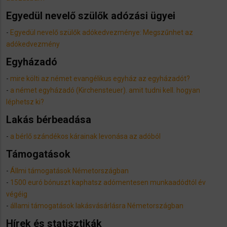
Egyedül nevelő szülők adózási ügyei
-
Egyedül nevelő szülők adókedvezménye: Megszűnhet az
adókedvezmény
Egyházadó
-
mire költi az német evangélikus egyház az egyházadót?
-
a német egyházadó (Kirchensteuer). amit tudni kell. hogyan
léphetsz ki?
Lakás bérbeadása
-
a bérlő szándékos kárainak levonása az adóból
Támogatások
-
Állmi támogatások Németországban
-
1500 euró bónuszt kaphatsz adómentesen munkaadódtól év
végéig
-
állami támogatások lakásvásárlásra Németországban
Hírek és statisztikák