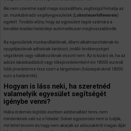
Aki nem szeretné saját maga összeállítani, segítségül hívhatja az
ún. munkabéradó-segélyegyesületek (
Lohnsteuerhilfeverein
)
egyikét. További előny, hogy az egyesületi tagok számára a
bevallás leadási határideje automatikusan meghosszabbodik.
Az egyesületek munkavállalóknak, állami alkalmazottaknak és
nyugdíjasoknak adhatnak tanácsot, önálló tevékenységet
végzőknek vagy vállalkozóknak viszont nem. Az is kizáró ok, ha az
adózó lakáskiadásból vagy tőkejövedelemként évi 18000 eurónál
több jövedelemre tesz szert a tárgyévben (házaspároknál 18000
euró a határérték).
Hogyan is láss neki, ha szeretnéd
valamelyik egyesület segítségét
igénybe venni?
Hiába érdemes legtöbb esetben adóbevallást tenni, nem
mindenkinek való ez a feladat. Sokan egyszerűen nem is tudják,
mit lehet levonni és/vagy nem akarják az adószakértő magas díját