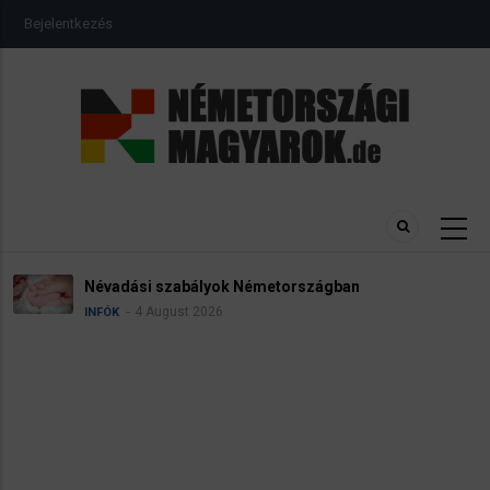
Ugrás
USER
Bejelentkezés
a
ACCOUNT
MENU
tartalomra
Névadási szabályok Németországban
4 August 2026
INFÓK