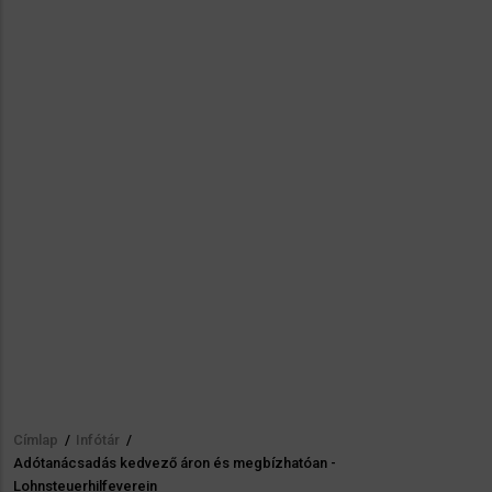
Címlap
/
Infótár
/
Morzsa
Adótanácsadás kedvező áron és megbízhatóan -
Lohnsteuerhilfeverein