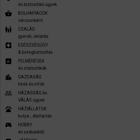
és biztosítási ügyek
shopping_basket
BOLHAPIACOK
városonként
family_restroom
CSALÁD
gyerek, oktatás
local_hospital
EGÉSZSÉGÜGY
​& betegbiztosítás
assessment
FELMÉRÉSEK
és statisztikák
location_city
GAZDASÁG
hírek és infók
people_outline
HÁZASSÁG és
VÁLÁS ügyek
pets
HÁZIÁLLATOK
kutya-, álattartás
sports_esports
HOBBY
és szabadidő