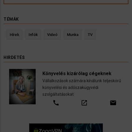
TÉMÁK
Hírek
Infók
Videó
Munka
TV
HIRDETÉS
Könyvelés kizárólag cégeknek
Vállalkozások számára kínálunk teljeskörű
könyvelési és adószakügyvédi
szolgáltatásokat
call
open_in_new
email