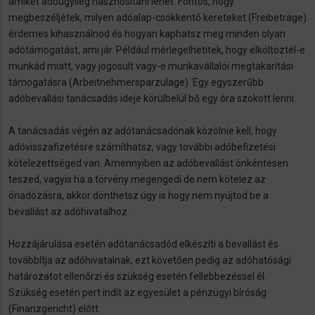
amiket adóügyileg hasznosítani lehet. Fontos, hogy
megbeszéljétek, milyen adóalap-csökkentő kereteket (Freibeträge)
érdemes kihasználnod és hogyan kaphatsz meg minden olyan
adótámogatást, ami jár. Például mérlegelhetitek, hogy elköltöztél-e
munkád miatt, vagy jogosult vagy-e munkavállalói megtakarítási
támogatásra (Arbeitnehmersparzulage). Egy egyszerűbb
adóbevallási tanácsadás ideje körülbelül bő egy óra szokott lenni.
A tanácsadás végén az adótanácsadónak közölnie kell, hogy
adóvisszafizetésre számíthatsz, vagy további adóbefizetési
kötelezettséged van. Amennyiben az adóbevallást önkéntesen
teszed, vagyis ha a törvény megengedi de nem kötelez az
önadózásra, akkor dönthetsz úgy is hogy nem nyújtod be a
bevallást az adóhivatalhoz.
Hozzájárulása esetén adótanácsadód elkészíti a bevallást és
továbbítja az adóhivatalnak, ezt követően pedig az adóhatósági
határozatot ellenőrzi és szükség esetén fellebbezéssel él.
Szükség esetén pert indít az egyesület a pénzügyi bíróság
(Finanzgericht) előtt.