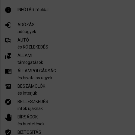
info
INFÓTÁR főoldal
euro_symbol
ADÓZÁS
adóügyek
commute
AUTÓ
és KÖZLEKEDÉS
volunteer_activism
ÁLLAMI
támogatások
menu_book
ÁLLAMPOLGÁRSÁG
és hivatalos ügyek
history_edu
BESZÁMOLÓK
és interjúk
explore
BEILLESZKEDÉS
infók újaknak
pan_tool
BÍRSÁGOK
és büntetések
verified_user
BIZTOSÍTÁS