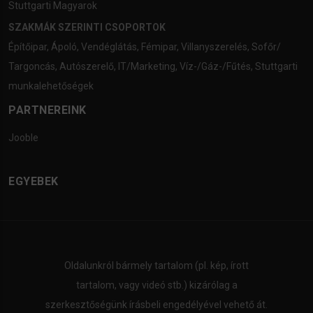
Stuttgarti Magyarok
SZAKMÁK SZERINTI CSOPORTOK
Építőipar
,
Ápoló
,
Vendéglátás
,
Fémipar
,
Villanyszerelés
,
Sofőr/
Targoncás
,
Autószerelő
,
IT/Marketing
,
Víz-/Gáz-/Fűtés
,
Stuttgarti
munkalehetőségek
PARTNEREINK
Jooble
EGYEBEK
Oldalunkról bármely tartalom (pl. kép, írott
tartalom, vagy videó stb.) kizárólag a
szerkesztőségünk írásbeli engedélyével vehető át.