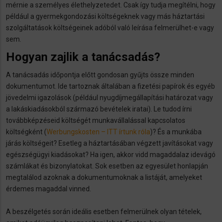
mérnie a személyes élethelyzetedet. Csak így tudja megítélni, hogy
például a gyermekgondozási költségeknek vagy más háztartási
szolgáltatások költségeinek adóból való leírása felmerülhet-e vagy
sem.
Hogyan zajlik a tanácsadás?
A tanácsadás időpontja előtt gondosan gyűjts össze minden
dokumentumot. Ide tartoznak általában a fizetési papírok és egyéb
jövedelmi igazolások (például nyugdíjmegállapítási határozat vagy
a lakáskiadásokból származó bevételek iratai). Le tudod írni
továbbképzéseid költségét munkavállalással kapcsolatos
költségként (
Werbungskosten – ITT írtunk róla
)? És a munkába
járás költségeit? Esetleg a háztartásában végzett javításokat vagy
egészségügyi kiadásokat? Ha igen, akkor vidd magaddalaz idevágó
számlákat és bizonylatokat. Sok esetben az egyesület honlapján
megtalálod azoknak a dokumentumoknak a listáját, amelyeket
érdemes magaddal vinned.
A beszélgetés során ideális esetben felmerülnek olyan tételek,