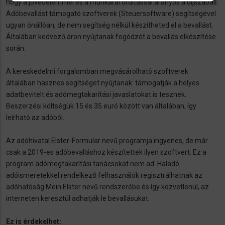
hogy a jövedelemmel és a munkaráfordítással arányos a díjszabás.
Adóbevallást támogató szoftverek (Steuersoftware) segítségével
ugyan önállóan, de nem segítség nélkül készítheted el a bevallást.
Általában kedvező áron nyújtanak fogódzót a bevallás elkészítése
során.
A kereskedelmi forgalomban megvásárolható szoftverek
általában hasznos segítséget nyújtanak: támogatják a helyes
adatbevitelt és adómegtakarítási javaslatokat is tesznek.
Beszerzési költségük 15 és 35 euró között van általában, így
leírható az adóból.
Az adóhivatal Elster-Formular nevű programja ingyenes, de már
csak a 2019-es adóbevalláshoz készítettek ilyen szoftvert. Ez a
program adómegtakarítási tanácsokat nem ad. Haladó
adóismeretekkel rendelkező felhasználók regisztrálhatnak az
adóhatóság Mein Elster nevű rendszerébe és így közvetlenül, az
interneten keresztül adhatják le bevallásukat.
Ez is érdekelhet: