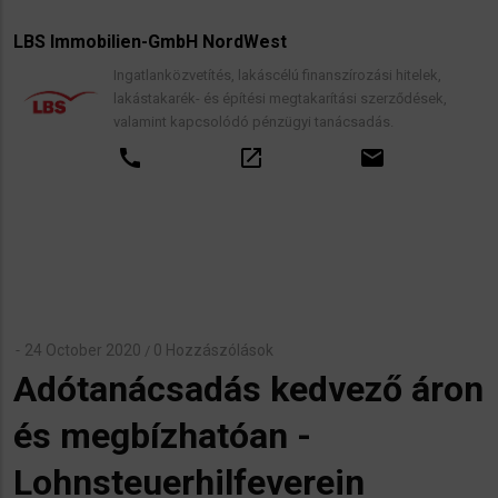
LBS Immobilien-GmbH NordWest
Ingatlanközvetítés, lakáscélú finanszírozási hitelek,
lakástakarék- és építési megtakarítási szerződések,
valamint kapcsolódó pénzügyi tanácsadás.
call
open_in_new
email
24 October 2020
0 Hozzászólások
/
Adótanácsadás kedvező áron
és megbízhatóan -
Lohnsteuerhilfeverein