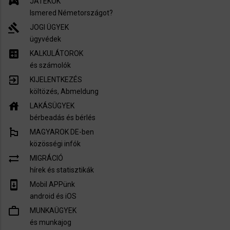
sports_esports
JÁTÉKOK
Ismered Németországot?
gavel
JOGI ÜGYEK
ügyvédek
calculate
KALKULÁTOROK
és számolók
exit_to_app
KIJELENTKEZÉS
költözés, Abmeldung
house
LAKÁSÜGYEK
bérbeadás és bérlés
emoji_flags
MAGYAROK DE-ben
közösségi infók
sync_alt
MIGRÁCIÓ
hírek és statisztikák
system_update
Mobil APPünk
android és iOS
work_outline
MUNKAÜGYEK
és munkajog