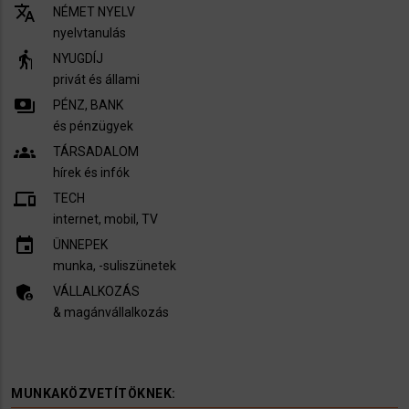
translate
NÉMET NYELV
nyelvtanulás
elderly
NYUGDÍJ
privát és állami
payments
PÉNZ, BANK
és pénzügyek
groups
TÁRSADALOM
hírek és infók
devices
TECH
internet, mobil, TV​
insert_invitation
ÜNNEPEK
munka, -suliszünetek
admin_panel_settings
VÁLLALKOZÁS
& magánvállalkozás
MUNKAKÖZVETÍTÖKNEK: