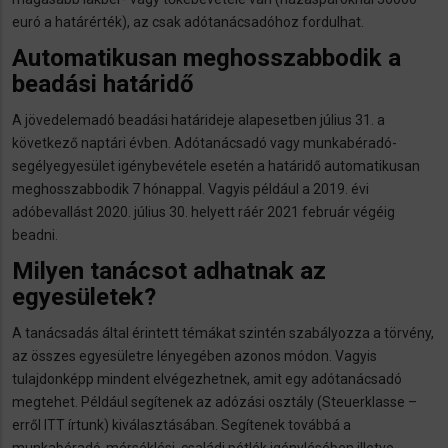
euró a határérték), az csak adótanácsadóhoz fordulhat.
Automatikusan meghosszabbodik a
beadási határidő
A jövedelemadó beadási határideje alapesetben július 31. a
következő naptári évben. Adótanácsadó vagy munkabéradó-
segélyegyesület igénybevétele esetén a határidő automatikusan
meghosszabbodik 7 hónappal. Vagyis például a 2019. évi
adóbevallást 2020. július 30. helyett ráér 2021 február végéig
beadni.
Milyen tanácsot adhatnak az
egyesületek?
A tanácsadás által érintett témákat szintén szabályozza a törvény,
az összes egyesületre lényegében azonos módon. Vagyis
tulajdonképp mindent elvégezhetnek, amit egy adótanácsadó
megtehet. Például segítenek az adózási osztály (Steuerklasse –
erről ITT írtunk) kiválasztásában. Segítenek továbbá a
munkabéradó-mérséklési, családi pótlék igénylésében illetve