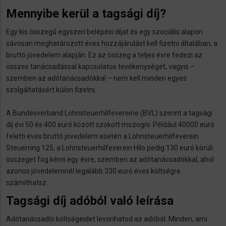
Mennyibe kerül a tagsági díj?
Egy kis összegű egyszeri belépési díjat és egy szociális alapon
sávosan meghatározott éves hozzájárulást kell fizetni általában, a
bruttó jövedelem alapján. Ez az összeg a teljes évre fedezi az
összes tanácsadással kapcsolatos tevékenységet, vagyis –
szemben az adótanácsadókkal – nem kell minden egyes
szolgáltatásért külön fizetni.
A Bundesverband Lohnsteuerhilfevereine (BVL) szerint a tagsági
díj évi 50 és 400 euró között szokott mozogni. Például 40000 euró
feletti éves bruttó jövedelem esetén a Lohnsteuerhilfeverein
Steuerring 125, a Lohnsteuerhilfeverein Hilo pedig 130 euró körüli
összeget fog kérni egy évre, szemben az adótanácsadókkal, ahol
azonos jövedelemnél legalább 330 euró éves költségre
számíthatsz.
Tagsági díj adóból való leírása
Adótanácsadói költségeidet levonhatod az adóból. Minden, ami