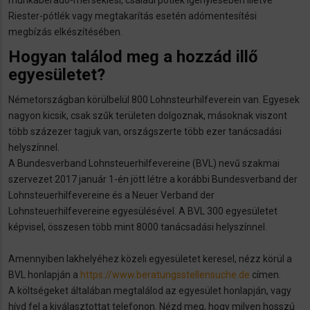
Riester-pótlék vagy megtakarítás esetén adómentesítési
megbízás elkészítésében.
Hogyan találod meg a hozzád illő
egyesületet?
Németországban körülbelül 800 Lohnsteurhilfeverein van. Egyesek
nagyon kicsik, csak szűk területen dolgoznak, másoknak viszont
több százezer tagjuk van, országszerte több ezer tanácsadási
helyszínnel.
A Bundesverband Lohnsteuerhilfevereine (BVL) nevű szakmai
szervezet 2017 január 1-én jött létre a korábbi Bundesverband der
Lohnsteuerhilfevereine és a Neuer Verband der
Lohnsteuerhilfevereine egyesülésével. A BVL 300 egyesületet
képvisel, összesen több mint 8000 tanácsadási helyszínnel.
Amennyiben lakhelyéhez közeli egyesületet keresel, nézz körül a
BVL honlapján a
https://www.beratungsstellensuche.de
címen.
A költségeket általában megtalálod az egyesület honlapján, vagy
hívd fel a kiválasztottat telefonon. Nézd meg, hogy milyen hosszú