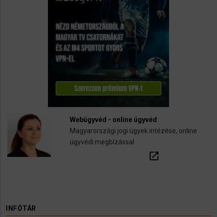
Webügyvéd - online ügyvéd
Magyarországi jogi ügyek intézése, online
ügyvédi megbízással
open_in_new
INFÓTÁR