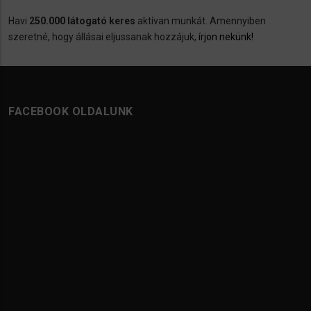
Havi
250.000 látogató keres
aktívan munkát. Amennyiben
szeretné, hogy állásai eljussanak hozzájuk,
írjon nekünk!
FACEBOOK OLDALUNK