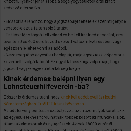
kifizetni. Ilyenkor jöhet szóba a segélyegyesületek által kínált
kedvező alternatíva.
- Először is ellenőrizd, hogy a jogszabályi feltételek szerint igénybe
veheted-e ezt a fajta szolgáltatást.
- Ezt követően taggá kell válnod és be kell fizetned a tagdíjat, ami
évente 50 és 400 euró között szokott változni. Ezt részben vagy
egészben le lehet vonni az adóból.
- Nézd meg több egyesület honlapját, majd egyeztess időpontot a
kiszemelt szolgáltatónál. Ez egyúttal visszaigazolja majd, hogy
jogosult vagy-e egyesület általi segítségre.
Kinek érdemes belépni ilyen egy
Lohnsteuerhilfeverein -ba?
Először is érdemes tudni, hogy
kinek kell adóobevallást leadni
Németországban. Erről ITT írtunk bővebben.
Az adótörvény pontosan szabályozza azon személyek körét, akik
az egyesületekhez fordulhatnak: többek között az munkavállalók,
állami alkalmazottak és nyugdíjasok. Akinek 18000 eurónál
magasabb lakbér- vagy tőkebevétele van (házaspároknál 36000