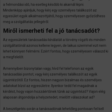
a felmondási idő, ha esetleg később ki akarnál lépni.
Mindenképp ajánljuk, hogy kérj egy személyes találkozót az
egyesület egyik alkalmazottjától, hogy személyesen győződhess
meg a szolgáltatás jellegéről.
Miről ismerheti fel a jó tanácsadót?
Az egyesületek tanácsadási kínálatát a törvény rögzíti és minden
szolgáltatónál azonos kellene legyen, de laikus szemmel ezt nem
lehet könnyen felmérni. Ezért fontos, hogy személyesen válaszd ki
a megfelelőt.
Amennyiben bizonytalan vagy, hívd fel telefonon az egyik
tanácsadási pontot, vagy kérj személyes találkozót az egyik
ügyintézőtől. Ez fontos, hiszen nagyon bizalmas és személyes
adatokat bízol az egyesületre. Ilyenkor tedd fel magadnak a
kérdést, hogy vajon hozzáértőnek tűnik az ügyintéző? Vajon elég
alaposan átgondolja a helyzetedet, mielőtt válaszokat ad?
A beszélgetés során a tanácsadónak lehetőleg pontosan fel kell