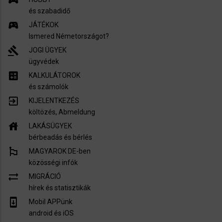
és szabadidő
sports_esports
JÁTÉKOK
Ismered Németországot?
gavel
JOGI ÜGYEK
ügyvédek
calculate
KALKULÁTOROK
és számolók
exit_to_app
KIJELENTKEZÉS
költözés, Abmeldung
house
LAKÁSÜGYEK
bérbeadás és bérlés
emoji_flags
MAGYAROK DE-ben
közösségi infók
sync_alt
MIGRÁCIÓ
hírek és statisztikák
system_update
Mobil APPünk
android és iOS