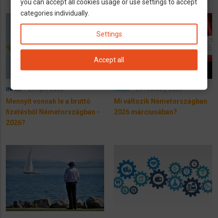
you can accept all cookies usage or use settings to accept
categories individually.
Settings
Accept all
29 April 2026
24 February 2026
INFÓK
HÍREK
Mennyit vonnak le a bruttó
Mi változik Németországban
fizetésből Németországban -
2026 márciusában?
2026?