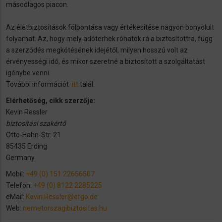
másodlagos piacon.
Az életbiztosítások fölbontása vagy értékesítése nagyon bonyolult
folyamat. Az, hogy mely adóterhek róhatók rá a biztosítottra, függ
a szerződés megkötésének idejétől, milyen hosszú volt az
érvényességi idő, és mikor szeretné a biztosított a szolgáltatást
igénybe venni.
További információt
itt
talál:
Elérhetőség, cikk szerzője:
Kevin Ressler
biztosítási szakértő
Otto-Hahn-Str. 21
85435 Erding
Germany
Mobil:
+49 (0) 151 22656507
Telefon:
+49 (0) 8122 2285225
eMail:
Kevin.Ressler@ergo.de
Web:
nemetorszagibiztositas.hu