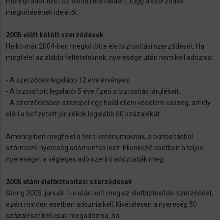
mennyi adót fizet az életbiztosításáért, függ a szerződés
megkötésének idejétől.
2005 előtt kötött szerződések
Heiko már 2004-ben megkötötte életbiztosítási szerződését. Ha
megfelel az alábbi feltételeknek, nyeresége után nem kell adóznia:
- A szerződés legalább 12 éve érvényes
- A biztosított legalább 5 éve fizeti a biztosítás járulékait.
- A szerződésben szerepel egy halál elleni védelem összeg, amely
eléri a befizetett járulékok legalább 60 százalékát.
Amennyiben megfelel a fenti kritériumoknak, a biztosításból
származó nyereség adómentes lesz. Ellenkező esetben a teljes
nyereséget a végleges adó szerint adóztatják meg.
2005 utáni életbiztosítási szerződések
Georg 2005. január 1-e után köti meg az életbiztosítási szerződést,
ezért minden esetben adóznia kell. Kivételesen a nyereség 50
százalékát kell csak megadóznia, ha