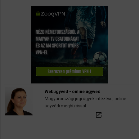
Webügyvéd - online ügyvéd
Magyarországi jogi ügyek intézése, online
ügyvédi megbízással
open_in_new