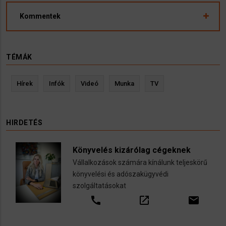
Kommentek
TÉMÁK
Hírek
Infók
Videó
Munka
TV
HIRDETÉS
Könyvelés kizárólag cégeknek
Vállalkozások számára kínálunk teljeskörű
könyvelési és adószakügyvédi
szolgáltatásokat
call
open_in_new
email