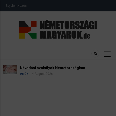
Ugrás
USER
Bejelentkezés
a
ACCOUNT
MENU
tartalomra
Névadási szabályok Németországban
4 August 2026
INFÓK