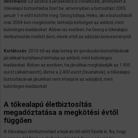
Információ
: Ez azokra a járulékokra is vonatkozik, amelyeket a
tőkealapú biztosításba fizet be, amennyiben a biztosítást 2005.
január 1-e előtt kötötte meg. Georg bátyja, Heiko, aki a biztosítását
már 2004-ben megkötötte, leírhatja költségeit az adóból, mint
különleges kiadásokat. Abban az esetben, ha Georg a tőkealapú
életbiztosítás mellett dönt, elesik ettől az adózási kedvezménytől.
Korlátozás
: 2010-től az alap beteg-és gondozási biztosításának
járulékait korlátlanul leírhatja az adóból, mint különleges
kiadásokat. Abban az esetben, ha járulékai meghaladják az 1.900
eurót (alkalmazott), illetve a 2.400 eurót (hivatalnok), a tőkealapú
biztosításának járulékait nem írhatja le az adójából, mint
különleges kiadásokat.
A tőkealapú életbiztosítás
megadóztatása a megkötési évtől
függően
A tőkealapú életbiztosítást a lejárati idő előtt fizetik ki. Az, hogy