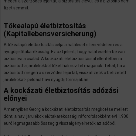
megéri a szerződés lejártát, a biztosítás elévül, és a biztosító nem
fizet semmit.
Tőkealapú életbiztosítás
(Kapitallebensversicherung)
A tőkealapú életbiztosítás célja a haláleset elleni védelem és a
nyugdíjelőtakarékosság. Ez azt jelenti, hogy halál esetén be van
biztosítva a család. A kockázati életbiztosítással ellentétben a
biztosított a járulékokból tőkét halmoz fel magának. Tehát, ha a
biztosított megéri a szerződés lejártát, visszafizetik a befizetett
járulékokat- például havi nyugdíj formájában.
A kockázati életbiztosítás adózási
előnyei
Amennyiben Georg a kockázati életbiztosítás megkötése mellett
dönt, a havi járulékok előtakarékossági ráfordításokként évi 1.900
euró legmagasabb összegig visszaigényelhetők az adóból.