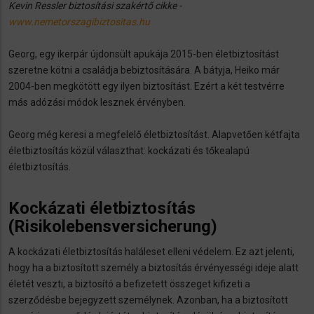
Kevin Ressler biztosítási szakértő cikke -
www.nemetorszagibiztositas.hu
Georg, egy ikerpár újdonsült apukája 2015-ben életbiztosítást
szeretne kötni a családja bebiztosítására. A bátyja, Heiko már
2004-ben megkötött egy ilyen biztosítást. Ezért a két testvérre
más adózási módok lesznek érvényben.
Georg még keresi a megfelelő életbiztosítást. Alapvetően kétfajta
életbiztosítás közül választhat: kockázati és tőkealapú
életbiztosítás.
Kockázati életbiztosítás
(Risikolebensversicherung)
A kockázati életbiztosítás haláleset elleni védelem. Ez azt jelenti,
hogy ha a biztosított személy a biztosítás érvényességi ideje alatt
életét veszti, a biztosító a befizetett összeget kifizeti a
szerződésbe bejegyzett személynek. Azonban, ha a biztosított