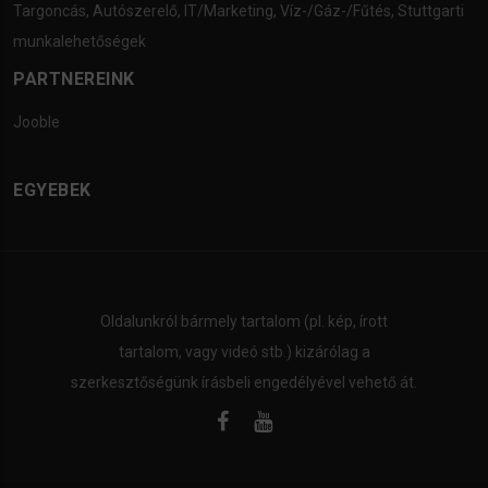
Targoncás
,
Autószerelő
,
IT/Marketing
,
Víz-/Gáz-/Fűtés
,
Stuttgarti
munkalehetőségek
PARTNEREINK
Jooble
EGYEBEK
Oldalunkról bármely tartalom (pl. kép, írott
tartalom, vagy videó stb.) kizárólag a
szerkesztőségünk írásbeli engedélyével vehető át.