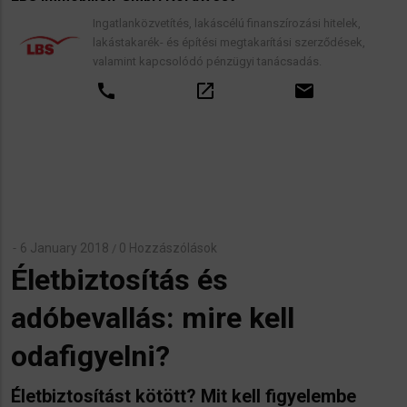
Ingatlanközvetítés, lakáscélú finanszírozási hitelek,
lakástakarék- és építési megtakarítási szerződések,
valamint kapcsolódó pénzügyi tanácsadás.
call
open_in_new
email
6 January 2018
0 Hozzászólások
/
Életbiztosítás és
adóbevallás: mire kell
odafigyelni?
Életbiztosítást kötött? Mit kell figyelembe