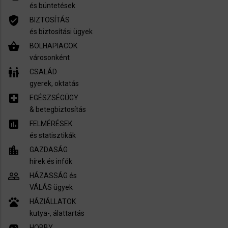
és büntetések
verified_user
BIZTOSÍTÁS
és biztosítási ügyek
shopping_basket
BOLHAPIACOK
városonként
family_restroom
CSALÁD
gyerek, oktatás
local_hospital
EGÉSZSÉGÜGY
​& betegbiztosítás
assessment
FELMÉRÉSEK
és statisztikák
location_city
GAZDASÁG
hírek és infók
people_outline
HÁZASSÁG és
VÁLÁS ügyek
pets
HÁZIÁLLATOK
kutya-, álattartás
sports_esports
HOBBY