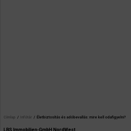
Címlap
/
Infótár
/
Életbiztosítás és adóbevallás: mire kell odafigyelni?
Morzsa
LBS Immobilien-GmbH NordWest