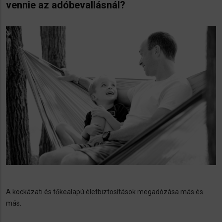
vennie az adóbevallásnál?
A kockázati és tőkealapú életbiztosítások megadózása más és
más.