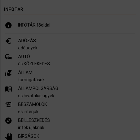
INFÓTÁR
info
INFÓTÁR főoldal
euro_symbol
ADÓZÁS
adóügyek
commute
AUTÓ
és KÖZLEKEDÉS
volunteer_activism
ÁLLAMI
támogatások
menu_book
ÁLLAMPOLGÁRSÁG
és hivatalos ügyek
history_edu
BESZÁMOLÓK
és interjúk
explore
BEILLESZKEDÉS
infók újaknak
pan_tool
BÍRSÁGOK