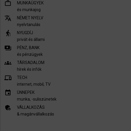
work_outline
MUNKAÜGYEK
és munkajog
translate
NÉMET NYELV
nyelvtanulás
elderly
NYUGDÍJ
privát és állami
payments
PÉNZ, BANK
és pénzügyek
groups
TÁRSADALOM
hírek és infók
devices
TECH
internet, mobil, TV​
insert_invitation
ÜNNEPEK
munka, -suliszünetek
admin_panel_settings
VÁLLALKOZÁS
& magánvállalkozás