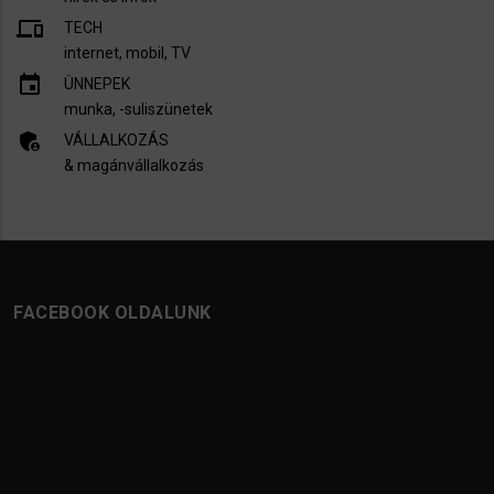
devices
TECH
internet, mobil, TV​
insert_invitation
ÜNNEPEK
munka, -suliszünetek
admin_panel_settings
VÁLLALKOZÁS
& magánvállalkozás
FACEBOOK OLDALUNK