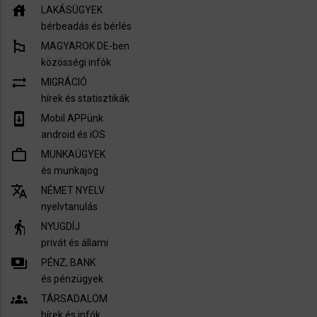
house
LAKÁSÜGYEK
bérbeadás és bérlés
emoji_flags
MAGYAROK DE-ben
közösségi infók
sync_alt
MIGRÁCIÓ
hírek és statisztikák
system_update
Mobil APPünk
android és iOS
work_outline
MUNKAÜGYEK
és munkajog
translate
NÉMET NYELV
nyelvtanulás
elderly
NYUGDÍJ
privát és állami
payments
PÉNZ, BANK
és pénzügyek
groups
TÁRSADALOM
hírek és infók