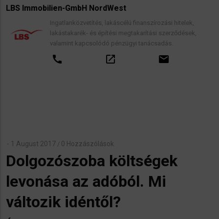
LBS Immobilien-GmbH NordWest
Ingatlanközvetítés, lakáscélú finanszírozási hitelek,
lakástakarék- és építési megtakarítási szerződések,
valamint kapcsolódó pénzügyi tanácsadás.
call
open_in_new
email
1 August 2017
0 Hozzászólások
/
Dolgozószoba költségek
levonása az adóból. Mi
változik idéntől?