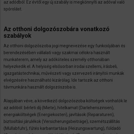
az adódból. Ez évtől egy új szabály is megkönnyíti az adóval való
spórolást.
Az otthoni dolgozószobára vonatkozó
szabályok
Az otthoni dolgozószoba jogi megnevezése egy funkciójában és
berendezésében vállalati vagy szakmai célokra használt
munkaterem, amely az adóköteles személy otthonában
helyezkedik el. A helyiség elsősorban irodai szellemi, írásbeli,
igazgatástechnikai, művészeti vagy szervezeti irányítói munkák
elvégzésére használható kizárólag. Ide tartozik az otthoni
távmunkára használt dolgozószoba is.
Alapjában véve, a következő dolgozószoba költségek vonhatók le
az adóból: bérleti díj (Miete), hitelkamat (Darlehenszinsen),
energiaköltségek (Energiekosten), javítások (Reparaturen),
biztosítási járulékok (Versicherungsbeiträge), szemétszállítás
(Müllabfuhr), fűtés karbantartása (Heizungswartung), földadó