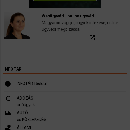
Webügyvéd - online ügyvéd
Magyarországi jogi ügyek intézése, online
ügyvédi megbízással
open_in_new
INFÓTÁR
info
INFÓTÁR főoldal
euro_symbol
ADÓZÁS
adóügyek
commute
AUTÓ
és KÖZLEKEDÉS
volunteer_activism
ÁLLAMI