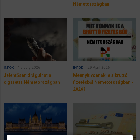
Németországban
15 July 2026
29 April 2026
INFÓK
INFÓK
Jelentősen drágulhat a
Mennyit vonnak le a bruttó
cigaretta Németországban
fizetésből Németországban -
2026?