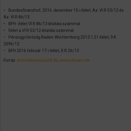
• Bundesfinanzhof, 2016. december 15-i ítélet, Az. VI R 53/12 és
Az. VI R 86/13
• BFH- ítélet VI R 86/13 iktatási számmal
• Ítélet a VI R 53/12 iktatási számmal
• Pénzügyi bíróság Baden-Württemberg 2013.1.21 ítélet, 9 K
2096/12
• BFH 2016.február 17-i ítélet, X R 26/13
Forrás:
immobilienscout24.de
,
www.steuern.de