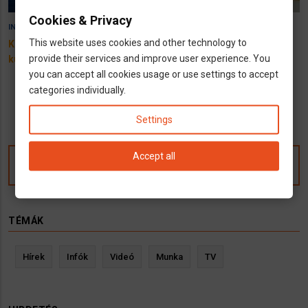
Cookies & Privacy
13 April 2026
16 March 2026
INFÓK
INFÓK
VIDEÓ
This website uses cookies and other technology to
Kell-e szólnod a NAV-nak ha
Mennyi a jövedelemadó
provide their services and improve user experience. You
külföldön dolgozol?
Németországban 2026-ban?
you can accept all cookies usage or use settings to accept
Hogyan müködik a
categories individually.
progresszív adózás?
Settings
Accept all
Kommentek
TÉMÁK
Hírek
Infók
Videó
Munka
TV