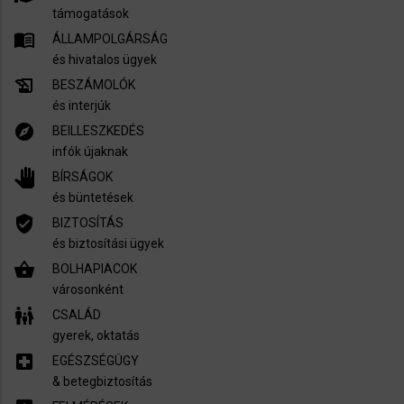
támogatások
menu_book
ÁLLAMPOLGÁRSÁG
és hivatalos ügyek
history_edu
BESZÁMOLÓK
és interjúk
explore
BEILLESZKEDÉS
infók újaknak
pan_tool
BÍRSÁGOK
és büntetések
verified_user
BIZTOSÍTÁS
és biztosítási ügyek
shopping_basket
BOLHAPIACOK
városonként
family_restroom
CSALÁD
gyerek, oktatás
local_hospital
EGÉSZSÉGÜGY
​& betegbiztosítás