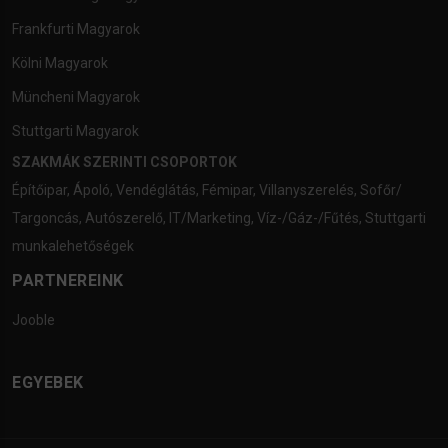
Frankfurti Magyarok
Kölni Magyarok
Müncheni Magyarok
Stuttgarti Magyarok
SZAKMÁK SZERINTI CSOPORTOK
Építőipar
,
Ápoló
,
Vendéglátás
,
Fémipar
,
Villanyszerelés
,
Sofőr/
Targoncás
,
Autószerelő
,
IT/Marketing
,
Víz-/Gáz-/Fűtés
,
Stuttgarti
munkalehetőségek
PARTNEREINK
Jooble
EGYEBEK