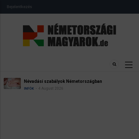
Ugrás
USER
Bejelentkezés
a
ACCOUNT
MENU
tartalomra
Névadási szabályok Németországban
4 August 2026
INFÓK