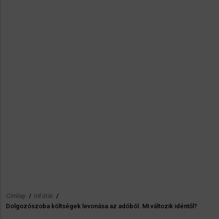
Címlap
/
Infótár
/
Morzsa
Dolgozószoba költségek levonása az adóból. Mi változik idéntől?