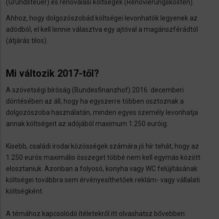
(Grundsteuer) és renoválási költségek (Renovierungskosten).
Ahhoz, hogy dolgozószobád költségei levonhatók legyenek az
adódból, el kell lennie választva egy ajtóval a magánszférádtól
(átjárás tilos).
Mi változik 2017-től?
A szövetségi bíróság (Bundesfinanzhof) 2016. decemberi
döntésében az áll, hogy ha egyszerre többen osztoznak a
dolgozószoba használatán, minden egyes személy levonhatja
annak költségeit az adójából maximum 1.250 euróig.
Kisebb, családi irodai közösségek számára jó hír tehát, hogy az
1.250 eurós maximális összeget többé nem kell egymás között
elosztaniuk. Azonban a folyosó, konyha vagy WC felújításának
költségei továbbra sem érvényesíthetőek reklám- vagy vállalati
költségként.
A témához kapcsolódó ítéletekről itt olvashatsz bővebben: