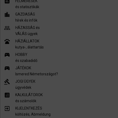
assessment
FELMÉRÉSEK
és statisztikák
location_city
GAZDASÁG
hírek és infók
people_outline
HÁZASSÁG és
VÁLÁS ügyek
pets
HÁZIÁLLATOK
kutya-, álattartás
sports_esports
HOBBY
és szabadidő
sports_esports
JÁTÉKOK
Ismered Németországot?
gavel
JOGI ÜGYEK
ügyvédek
calculate
KALKULÁTOROK
és számolók
exit_to_app
KIJELENTKEZÉS
költözés, Abmeldung