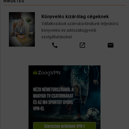
HIRDETÉS
Könyvelés kizárólag cégeknek
Vállalkozások számára kínálunk teljeskörű
könyvelési és adószakügyvédi
szolgáltatásokat
call
open_in_new
email