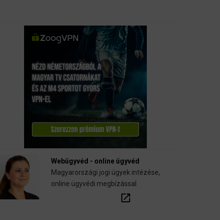
Webügyvéd - online ügyvéd
Magyarországi jogi ügyek intézése,
online ügyvédi megbízással
open_in_new