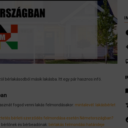
I
i
euro
co
volunte
l bérlakásodból másik lakásba. Itt egy pár hasznos infó.
men
ban
hist
hasznát fogod venni lakás felmondásakor:
mintalevél: lakásbérlet
eztetés bérleti szerződés felmondása esetén Németországban?
ex
r bérlőnek és bérbeadónak:
bérlakás felmondási határideje