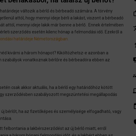
 bérlakásból, ha találsz új bérlőt?
atárideje változik a bérlő és bérbeadó számára. A törvény
work_
tlenül attól, hogy mennyi ideje bérli a lakást, viszont a bérbeadó
hát attól, mennyi ideje lakik már benne a bérlő. Ennek értelmében
tra
érleti szerződés esetén kilenc hónap a felmondási idő. Ezekről a
mondási határideje Németországban.
el
tnéd kivárni a három hónapot? Kiköltözhetsz-e azonban a
pay
yen szabályok vonatkoznak bérlőre és bérbeadóra ebben az
gr
setén csak akkor aktuális, ha a bérlő egy határidőhöz kötött
de
y egy szerződésben szabályozott megszüntetési megállapodás
insert_
 új bérlőt, ha az fizetőképes és személyisége elfogadható, vagy
ontása.
admin_pa
 felbontania a lakbérszerződést az új bérlő miatt, erről
rtania a három hónapi felmondási időt, és a lakbért ebben az