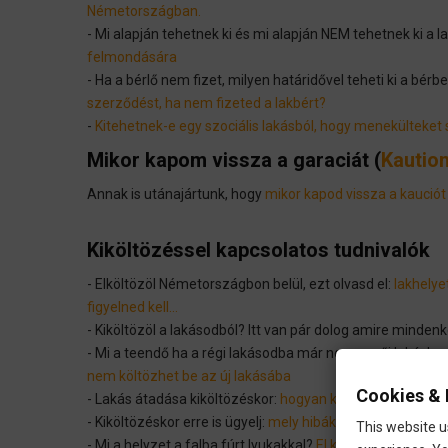
Németországban.
- Mi alapján tehetnek ki és mi alapján NEM tehetnek ki a
felmondására
- Ha a bérlő nem fizet, milyen határidővel teheti ki a bér
szerződést, ha nem fizeted a lakbért?
-
Kitehetnek-e egy szociális lakásból, hogy menekülteket s
Mikor kapom vissza a garaciát (
Kautio
Annak is utánajártunk, hogy
mikor kapod vissza a kauciót
Kiköltözéssel kapcsolatos tudnivalók
- Elköltözöl Németországbon belül, ezt olvasd el:
lakhelye
figyelned kell…
​- Kiköltözöl a lakásodból? Itt van pár dolog amire minden
- Mi a teendő ha a régi lakásodba már nem, az őj lakásb
nem költözhet be az új lakásába
Cookies & 
- Lakás átadása kiköltözéskor:
hogyan kell átadni a laká
- Kiköltözéskor erre is ügyelj:
mely hibákat tűrheti el a bé
This website u
- Mi a helyzet a falba fúrt lyukakkal?
El kell-e távolítanod 