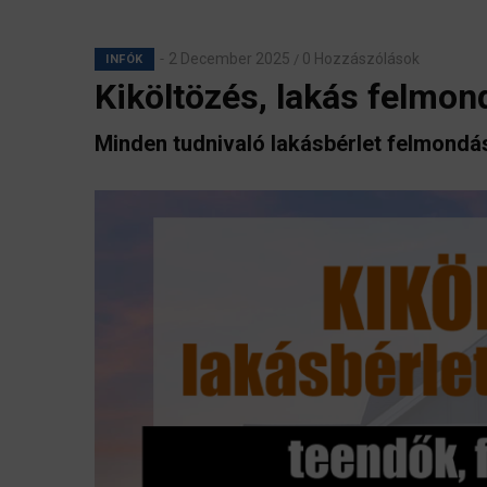
2 December 2025
0 Hozzászólások
/
INFÓK
Kiköltözés, lakás felm
Minden tudnivaló lakásbérlet felmond