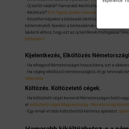
experience. Yo
- Új bérlőt találtál? Hamarabb kiköltözhetsz?
hamarabb kik
- Kiköltözöl?
Erre figyelj, amikor visszaadod a bérelt lakás
- Készíthet képeket a bérbeadó kiköltözésre? Időnként me
bérleményből. Ilyenkor a bérbeadónak célja, hogy mihama
lakásról ahhoz, hogy ezt az új bérlőknek mutogassa? Rész
bérbeadó?
Kijelentkezés, Elköltözés Németország
- Ha elhagyod Németországot hosszútávra, ezt a cikksoro
- Ha végleg elköltözöl németországbot, itt gy tennivaló lis
teljes lista.
Költözés. Költözetető cégek.
- Ha költöztető céget keresnél Németországon belül vag
el:
költöztető cégek Magyarország - Németország között
- Egy email-el több költöztetőtől kérhetsz ajánlatot:
ajánl