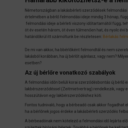
Hamarabb kiköltözhetsz-e a német
Németországban a lakásbérleti szerződések felmondási h
értelmében a bérlő felmondási ideje mindig 3 hónap, függe
felmondási ideje a bérleti viszony időtartamától függ, te
öt év esetén három, öt éven túlmenően hat, és nyolc évi b
határidőkrül itt számoltunk be részletesen:
Bérlakás fel
De mi van akkor, ha bbérlőként felmondtál és nem szere
lakásból korábban, ha új bérlőt ajánlasz, vagy nem? Mil
esetben?
Az új bérlőre vonatkozó szabályok
A felmondási időn belüli korai szerződésbontás új bérlő e
lakbérszerződéssel (Zeitmietvertrag) rendelkezik, vag
hosszútávon egy lakbérszerződéshez köti.
Fontos tudnivaló, hogy a bérbeadó csak akkor fogadhat el
ha a bérlőnek jogos érdeke a lakásbérleti szerződés felb
A bérbeadónak nem kötelező a felmondási idő lejárta előtt
születtek bírósági ítéletek. Továbbá a bérlőnek be kell ta