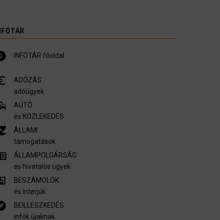
NFÓTÁR
nfo
INFÓTÁR főoldal
_symbol
ADÓZÁS
adóügyek
mmute
AUTÓ
és KÖZLEKEDÉS
er_activism
ÁLLAMI
támogatások
u_book
ÁLLAMPOLGÁRSÁG
és hivatalos ügyek
ory_edu
BESZÁMOLÓK
és interjúk
plore
BEILLESZKEDÉS
infók újaknak