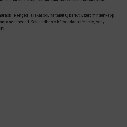
abb "elenged" a lakásból, ha talált új bérlőt. Ezért mindenképp
lani a segítséged. Sok esetben a bérbeadónak érdeke, hogy
ni.