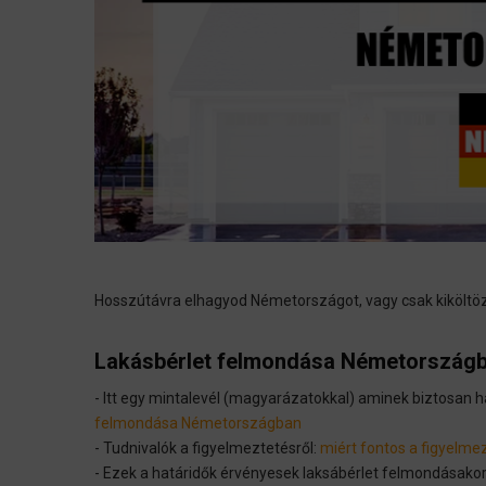
Hosszútávra elhagyod Németországot, vagy csak kiköltözö
Lakásbérlet felmondása Németország
- Itt egy mintalevél (magyarázatokkal) aminek biztosan 
felmondása Németországban
- Tudnivalók a figyelmeztetésről:
miért fontos a figyelm
- Ezek a határidők érvényesek laksábérlet felmondásako