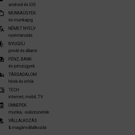
android és iOS
outline
MUNKAÜGYEK
és munkajog
nslate
NÉMET NYELV
nyelvtanulás
derly
NYUGDÍJ
privát és állami
ments
PÉNZ, BANK
és pénzügyek
oups
TÁRSADALOM
hírek és infók
vices
TECH
internet, mobil, TV​
invitation
ÜNNEPEK
munka, -suliszünetek
nel_settings
VÁLLALKOZÁS
& magánvállalkozás