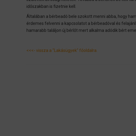
időszakban is fizetnie kell.
Általában a bérbeadó bele szokott menni abba, hogy hamar
érdemes felvenni a kapcsolatot a bérbeadóval és felaján
hamarabb találjon új bérlőt mert alkalma adódik bért emel
<<<- vissza a "Lakásügyek" főoldalra.