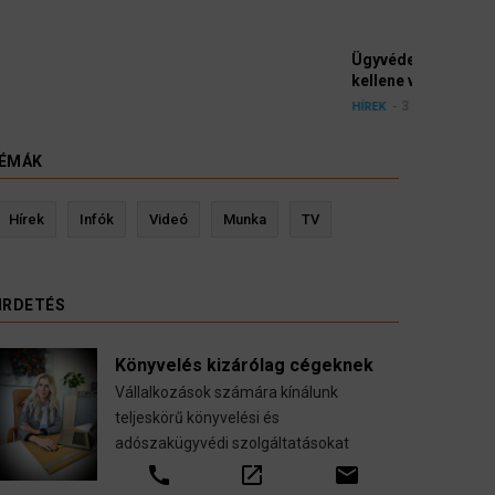
yészek szerint a német politikának mielőbb meg
pártbetiltási eljárás elindítását.
ÉMÁK
evin Ressler biztosítási szakértő
Langó S
Hírek
Infók
Videó
Munka
TV
Gépjármű-, jogvédelmi-, felelősség-, baleset-,
nyugdíj-, fogászati biztosítások.
IRDETÉS
call
open_in_new
email
Könyvelés kizárólag cégeknek
Vállalkozások számára kínálunk
teljeskörű könyvelési és
adószakügyvédi szolgáltatásokat
call
open_in_new
email