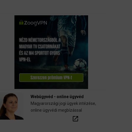
Webügyvéd - online ügyvéd
Magyarországi jogi ügyek intézése,
online ügyvédi megbízással
open_in_new