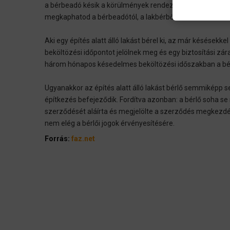
a bérbeadó késik a körülmények rendezésével. Ekkor a né
megkaphatod a bérbeadótól, a lakbérből le kell vonni ezt
Aki egy építés alatt álló lakást bérel ki, az már késésekk
beköltözési időpontot jelölnek meg és egy biztosítási zára
három hónapos késedelmes beköltözési időszakban a bérl
Ugyanakkor az építés alatt álló lakást bérlő semmiképp 
építkezés befejeződik. Fordítva azonban: a bérlő soha se m
szerződését aláírta és megjelölte a szerződés megkezd
nem elég a bérlői jogok érvényesítésére.
Forrás:
faz.net