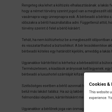
Rengeteg oka lehet a költözés elhalasztásának: a lakás fe
hogy a német törvény szerint jogod van a megbeszélt időp
vasárnapra vagy ünnepnapra esik. A bérbeadó a bérlési sz
időszakra a bérlő használatába adni. Függetlenül attól, h
törvény szerint ő felel a bérlő káráért.
Tehát, ha nem költözhetsz be a megbeszélt időpontban az
és visszatarthatod a biztosítékot. A bér lecsökkentése ak
bérbeadó köteles egy határidőt kijelölni, ameddig a lakás 
Ugyanakkor kártérítést is kérhetsz a bérbeadótól a bútora
Természetesen, a kiadások arányosak kell legyenek: egy 
bérbeadó a luxushotel számláját kifizesse neked.
Cookies & 
Szélsőséges esetben a bérlő azonnali hatállyal felmondha
belül más lakást találsz. Ha az új lakbér nagyobb, mint 
This website u
felmondási idejében, kártérítésként megkaphatod a lakb
experience. Yo
Ugyanakkor a bérlőnek joga van önmagát segíteni: megpr