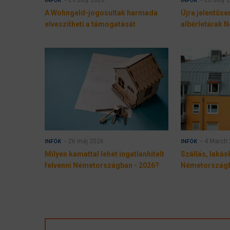
INFÓK
INFÓK
A Wohngeld-jogosultak harmada
Újra jelentős
elveszítheti a támogatását
albérletárak
26 máj 2026
4 March
INFÓK
INFÓK
Milyen kamattal lehet ingatlanhitelt
Szállás, lakás
felvenni Németországban - 2026?
Németország