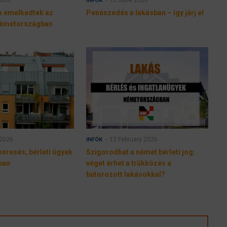
INFÓK
en emelkedtek az
Penészedés a lakásban – így járj el
 Németországban
 2026
12 February 2026
INFÓK
keresés, bérleti ügyek
Szigorodhat a német bérleti jog:
ban
véget érhet a trükközés a
bútorozott lakásokkal?