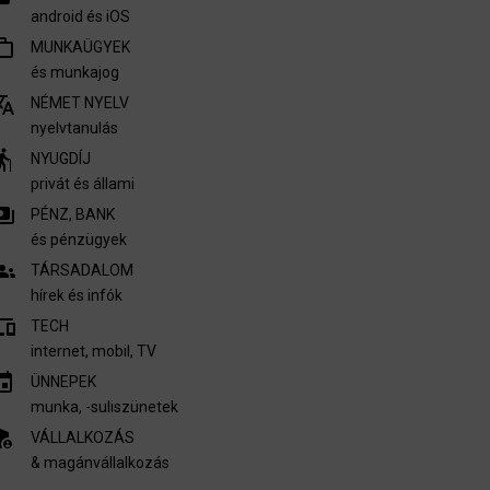
android és iOS
outline
MUNKAÜGYEK
és munkajog
nslate
NÉMET NYELV
nyelvtanulás
derly
NYUGDÍJ
privát és állami
ments
PÉNZ, BANK
és pénzügyek
oups
TÁRSADALOM
hírek és infók
vices
TECH
internet, mobil, TV​
invitation
ÜNNEPEK
munka, -suliszünetek
nel_settings
VÁLLALKOZÁS
& magánvállalkozás