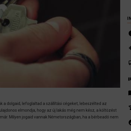
I
i
euro
co
volunte
men
a dolgaid, lefoglaltad a szállítási cégeket, lebeszélted az
hist
 tulajdonos elmondja, hogy az új lakás még nem kész, a költözést
sz már. Milyen jogaid vannak Németországban, ha a bérbeadó nem
ex