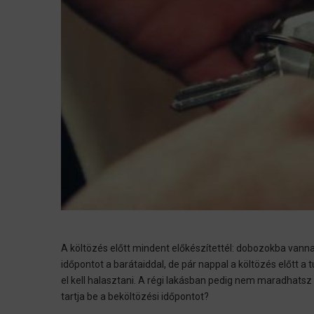
A költözés előtt mindent előkészítettél: dobozokba vannak 
időpontot a barátaiddal, de pár nappal a költözés előtt a
el kell halasztani. A régi lakásban pedig nem maradhat
tartja be a beköltözési időpontot?