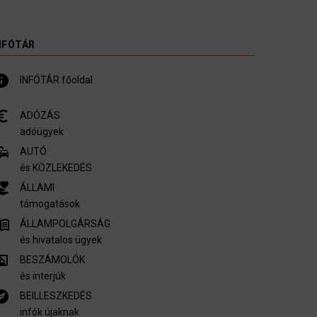
NFÓTÁR
nfo
INFÓTÁR főoldal
_symbol
ADÓZÁS
adóügyek
mmute
AUTÓ
és KÖZLEKEDÉS
er_activism
ÁLLAMI
támogatások
u_book
ÁLLAMPOLGÁRSÁG
és hivatalos ügyek
ory_edu
BESZÁMOLÓK
és interjúk
plore
BEILLESZKEDÉS
infók újaknak