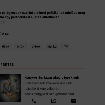
yészek szerint a német politikának mielőbb meg
pártbetiltási eljárás elindítását.
ÉMÁK
evin Ressler biztosítási szakértő
Langó S
Hírek
Infók
Videó
Munka
TV
Gépjármű-, jogvédelmi-, felelősség-, baleset-,
nyugdíj-, fogászati biztosítások.
IRDETÉS
call
open_in_new
email
Könyvelés kizárólag cégeknek
Vállalkozások számára kínálunk
teljeskörű könyvelési és
adószakügyvédi szolgáltatásokat
call
open_in_new
email