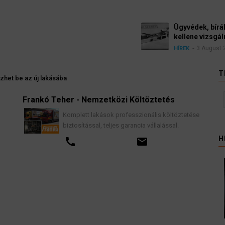
Ügyvédek, bírák és üg
kellene vizsgálnia egy 
3 August 2026
HÍREK
T
zhet be az új lakásába
Frankó Teher - Nemzetközi Költöztetés
K
Komplett lakások professzionális költöztetése
biztosítással, teljes garancia vállalással.
H
call
email