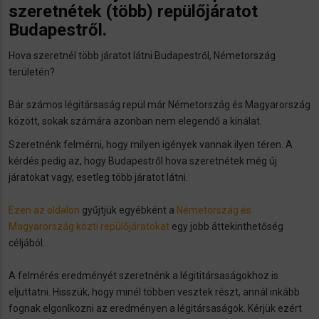
szeretnétek (több) repülőjáratot
Budapestről.
Hova szeretnél több járatot látni Budapestről, Németország
területén?
Bár számos légitársaság repül már Németország és Magyarország
között, sokak számára azonban nem elegendő a kínálat.
Szeretnénk felmérni, hogy milyen igények vannak ilyen téren. A
kérdés pedig az, hogy Budapestről hova szeretnétek még új
járatokat vagy, esetleg több járatot látni.
Ezen az oldalon
gyűjtjük egyébként a
Németország és
Magyarország közti repülőjáratokat
egy jobb áttekinthetőség
céljából.
A felmérés eredményét szeretnénk a légititársaságokhoz is
eljuttatni. Hisszük, hogy minél többen vesztek részt, annál inkább
fognak elgonlkozni az eredményen a légitársaságok. Kérjük ezért