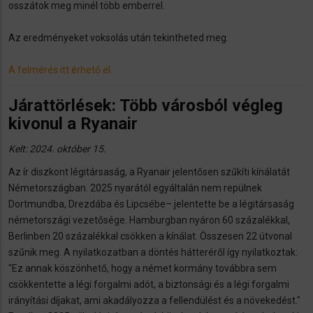
osszátok meg minél több emberrel.
Az eredményeket voksolás után tekintheted meg.
A felmérés itt érhető el.
Járattörlések: Több városból végleg
kivonul a Ryanair
Kelt: 2024. október 15.
Az ír diszkont légitársaság, a Ryanair jelentősen szűkíti kínálatát
Németországban. 2025 nyarától egyáltalán nem repülnek
Dortmundba, Drezdába és Lipcsébe– jelentette be a légitársaság
németországi vezetősége. Hamburgban nyáron 60 százalékkal,
Berlinben 20 százalékkal csökken a kínálat. Összesen 22 útvonal
szűnik meg. A nyilatkozatban a döntés hátteréről így nyilatkoztak:
"Ez annak köszönhető, hogy a német kormány továbbra sem
csökkentette a légi forgalmi adót, a biztonsági és a légi forgalmi
irányítási díjakat, ami akadályozza a fellendülést és a növekedést."