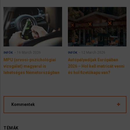
16 March 2026
12 March 2026
INFÓK
INFÓK
MPU (orvosi-pszichológiai
Autópályadíjak Európában
vizsgálat) magyarul is
2026 – Hol kell matricát venni
lehetséges Németországban
és hol fizetőkapu van?
Kommentek
TÉMÁK