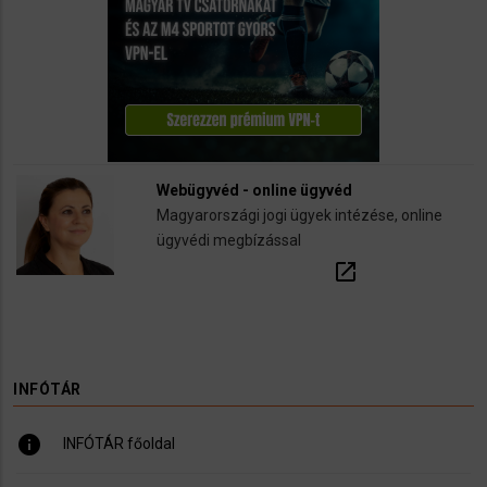
Webügyvéd - online ügyvéd
Magyarországi jogi ügyek intézése, online
ügyvédi megbízással
open_in_new
INFÓTÁR
info
INFÓTÁR főoldal