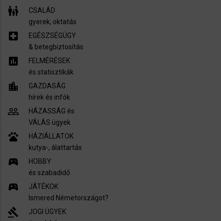
family_restroom
CSALÁD
gyerek, oktatás
local_hospital
EGÉSZSÉGÜGY
​& betegbiztosítás
assessment
FELMÉRÉSEK
és statisztikák
location_city
GAZDASÁG
hírek és infók
people_outline
HÁZASSÁG és
VÁLÁS ügyek
pets
HÁZIÁLLATOK
kutya-, álattartás
sports_esports
HOBBY
és szabadidő
sports_esports
JÁTÉKOK
Ismered Németországot?
gavel
JOGI ÜGYEK