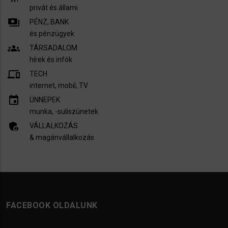
privát és állami
payments
PÉNZ, BANK
és pénzügyek
groups
TÁRSADALOM
hírek és infók
devices
TECH
internet, mobil, TV​
insert_invitation
ÜNNEPEK
munka, -suliszünetek
admin_panel_settings
VÁLLALKOZÁS
& magánvállalkozás
FACEBOOK OLDALUNK