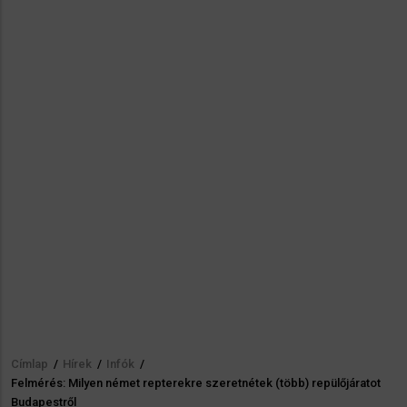
Címlap
/
Hírek
/
Infók
/
Morzsa
Felmérés: Milyen német repterekre szeretnétek (több) repülőjáratot
Budapestről