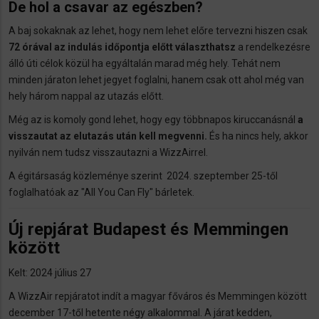
De hol a csavar az egészben?
A baj sokaknak az lehet, hogy nem lehet előre tervezni hiszen csak
72 órával az indulás időpontja előtt választhatsz
a rendelkezésre
álló úti célok közül ha egyáltalán marad még hely. Tehát nem
minden járaton lehet jegyet foglalni, hanem csak ott ahol még van
hely három nappal az utazás előtt.
Még az is komoly gond lehet, hogy egy többnapos kiruccanásnál
a
visszautat az elutazás után kell megvenni.
És ha nincs hely, akkor
nyilván nem tudsz visszautazni a WizzAirrel.
A égitársaság közleménye szerint 2024. szeptember 25-től
foglalhatóak az "All You Can Fly" bárletek.
Új repjárat Budapest és Memmingen
között
Kelt: 2024 július 27
A WizzAir repjáratot indít a magyar főváros és Memmingen között
december 17-től hetente négy alkalommal. A járat kedden,