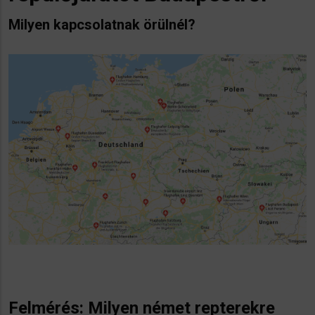
Milyen kapcsolatnak örülnél?
Felmérés: Milyen német repterekre