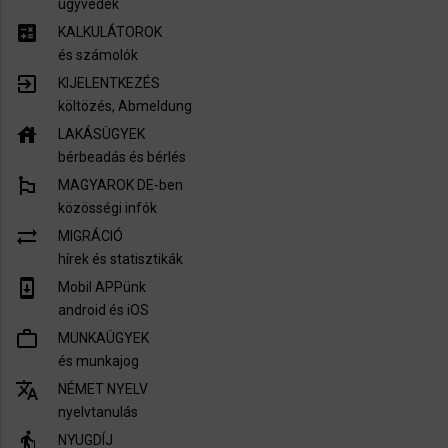
ügyvédek
calculate
KALKULÁTOROK
és számolók
exit_to_app
KIJELENTKEZÉS
költözés, Abmeldung
house
LAKÁSÜGYEK
bérbeadás és bérlés
emoji_flags
MAGYAROK DE-ben
közösségi infók
sync_alt
MIGRÁCIÓ
hírek és statisztikák
system_update
Mobil APPünk
android és iOS
work_outline
MUNKAÜGYEK
és munkajog
translate
NÉMET NYELV
nyelvtanulás
elderly
NYUGDÍJ