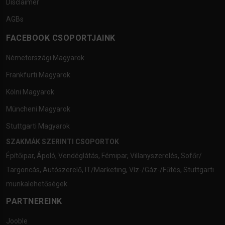
Disclaimer
AGBs
FACEBOOK CSOPORTJAINK
Németországi Magyarok
Frankfurti Magyarok
Kölni Magyarok
Müncheni Magyarok
Stuttgarti Magyarok
SZAKMÁK SZERINTI CSOPORTOK
Építőipar
,
Ápoló
,
Vendéglátás
,
Fémipar
,
Villanyszerelés
,
Sofőr/
Targoncás
,
Autószerelő
,
IT/Marketing
,
Víz-/Gáz-/Fűtés
,
Stuttgarti
munkalehetőségek
PARTNEREINK
Jooble