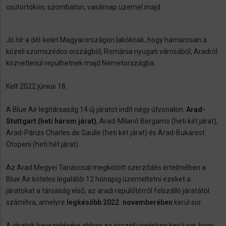
csütörtökön, szombaton, vasárnap üzemel majd.
Jó hír a dél-kelet Magyarországon lakóknak, hogy hamarosan a
közeli szomszédos országból, Románia nyugati városából, Aradról
közvetlenül repülhetnek majd Németországba.
Kelt 2022 június 18.
A Blue Air legitársaság 14 új járatot indít négy útvonalon:
Arad-
Stuttgart (heti három járat)
, Arad-Milanó Bergamo (heti két járat),
Arad-Párizs Charles de Gaulle (heti két járat) és Arad-Bukarest
Otopeni (heti hét járat).
Az Arad Megyei Tanáccsal megkötött szerződés értelmében a
Blue Air köteles legalább 12 hónapig üzemeltetni ezeket a
járatokat a társaság első, az aradi repülőtérről felszálló járatától
számítva, amelyre
legkésőbb 2022. novemberében
kerül sor.
A járatok bevezetésére abban az összefüggésben kerül sor, hogy