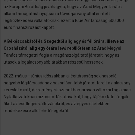
az Európai Bizottság jóváhagyta, hogy az Arad Megyei Tanács
állami támogatást nyújtson a Covid-járvány által érintett
légiközlekedési vállalatoknak, ezért a Blue Air társaság 600.000
euró finanszírozást kapott.
A Békéscsabától és Szegedtől alig egy és fél órára, illetve az
Orosházától alig egy órára levő repülőtéren
az Arad Megyei
Tanács támogatni fogja a magánszolgáltató járatait, hogy az
utasok a legalacsonyabb árakban részesülhessenek.
2022. május – június időszakban a légitársaság sok hasonló
nagyobb légitársasághoz hasonlóan több járatot törölt az alacsony
kereslet miatt, de reményeik szerint hamarosan változni fog a piac.
Nyilatkozatukban biztosították utasaikat, hogy tájékoztatni fogják
őket az esetleges változásokról, és az egyes esetekben
rendelkezésre álló lehetőségekről.