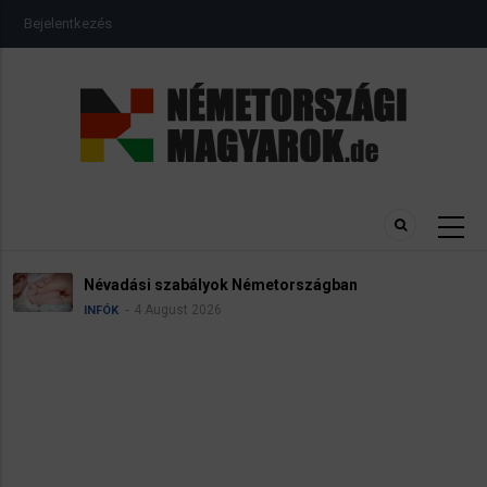
Ugrás
USER
Bejelentkezés
a
ACCOUNT
MENU
tartalomra
Névadási szabályok Németországban
4 August 2026
INFÓK