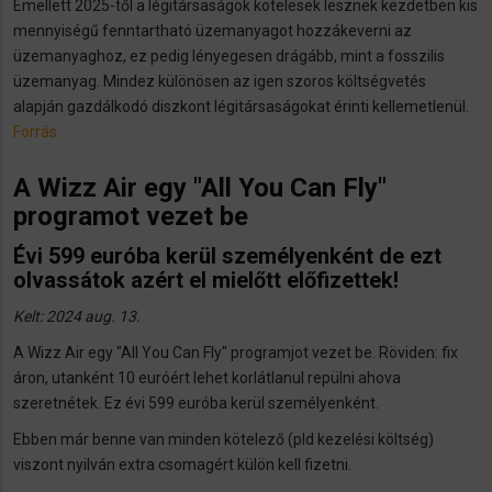
Emellett 2025-től a légitársaságok kötelesek lesznek kezdetben kis
mennyiségű fenntartható üzemanyagot hozzákeverni az
üzemanyaghoz, ez pedig lényegesen drágább, mint a fosszilis
üzemanyag. Mindez különösen az igen szoros költségvetés
alapján gazdálkodó diszkont légitársaságokat érinti kellemetlenül.
Forrás
A Wizz Air egy "All You Can Fly"
programot vezet be
Évi 599 euróba kerül személyenként de ezt
olvassátok azért el mielőtt előfizettek!
Kelt: 2024 aug. 13.
A Wizz Air egy "All You Can Fly" programjot vezet be. Röviden: fix
áron, utanként 10 euróért lehet korlátlanul repülni ahova
szeretnétek. Ez évi 599 euróba kerül személyenként.
Ebben már benne van minden kötelező (pld kezelési költség)
viszont nyilván extra csomagért külön kell fizetni.