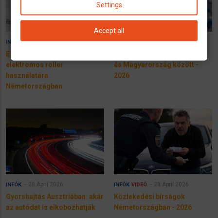
Settings
Accept all
18 June 2026
28 April 2026
INFÓK
INFÓK
Ezek a szabályok az
Repülőjáratok Németország
elektromos roller
és Magyarország között -
használatára
2026
Németországban
28 April 2026
28 April 2026
INFÓK
INFÓK
VIDEÓ
Gyorshajtás Ausztriában: akár
Közlekedési bírságok
az autódat is elkobozhatják
Németországban - 2026