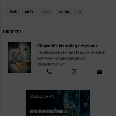
Hírek
Infók
Videó
Munka
TV
HIRDETÉS
Könyvelés kizárólag cégeknek
Vállalkozások számára kínálunk teljeskörű
könyvelési és adószakügyvédi
szolgáltatásokat
call
open_in_new
email