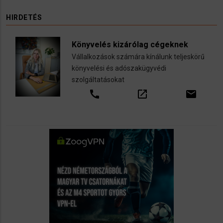
HIRDETÉS
Könyvelés kizárólag cégeknek
Vállalkozások számára kínálunk teljeskörű
könyvelési és adószakügyvédi
szolgáltatásokat
call
open_in_new
email