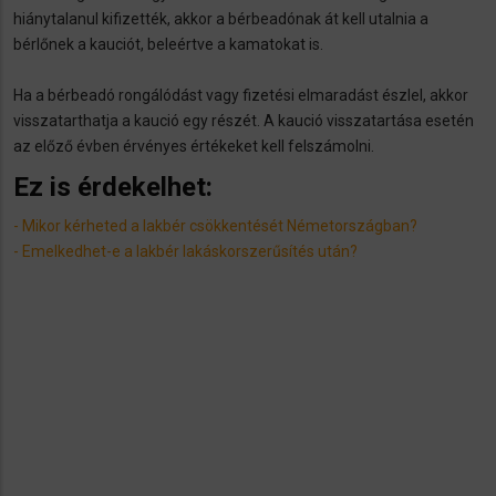
hiánytalanul kifizették, akkor a bérbeadónak át kell utalnia a
bérlőnek a kauciót, beleértve a kamatokat is.
Ha a bérbeadó rongálódást vagy fizetési elmaradást észlel, akkor
visszatarthatja a kaució egy részét. A kaució visszatartása esetén
az előző évben érvényes értékeket kell felszámolni.
Ez is érdekelhet:
- Mikor kérheted a lakbér csökkentését Németországban?
- ​Emelkedhet-e a lakbér lakáskorszerűsítés után?