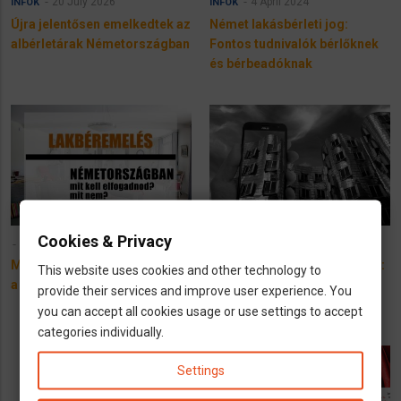
20 July 2026
4 April 2024
INFÓK
INFÓK
Újra jelentősen emelkedtek az
Német lakásbérleti jog:
albérletárak Németországban
Fontos tudnivalók bérlőknek
és bérbeadóknak
Cookies & Privacy
4 June 2023
4 máj 2023
Mikor és mennyivel emelhetik
Bérelt ingatlanból kiköltözés:
This website uses cookies and other technology to
a lakbért Németországban?
Készíthet képeket a
provide their services and improve user experience. You
bérbeadó?
you can accept all cookies usage or use settings to accept
categories individually.
Settings