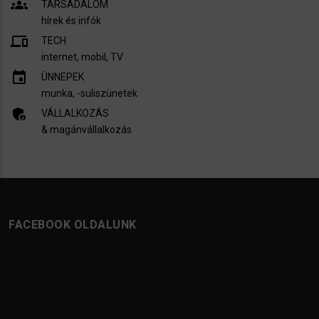
groups
TÁRSADALOM
hírek és infók
devices
TECH
internet, mobil, TV​
insert_invitation
ÜNNEPEK
munka, -suliszünetek
admin_panel_settings
VÁLLALKOZÁS
& magánvállalkozás
FACEBOOK OLDALUNK