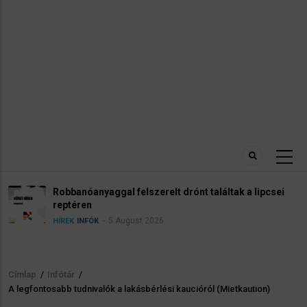
Robbanóanyaggal felszerelt drónt találtak a lipcsei
reptéren
5 August 2026
HÍREK
INFÓK
Címlap
/
Infótár
/
Morzsa
​A legfontosabb tudnivalók a lakásbérlési kaucióról (Mietkaution)