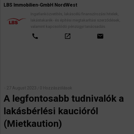
LBS Immobilien-GmbH NordWest
Ingatlanközvetítés, lakáscélú finanszírozási hitelek,
lakástakarék- és építési megtakarítási szerződések,
valamint kapcsolódó pénzügyi tanácsadás.
call
open_in_new
email
27 August 2023
0 Hozzászólások
/
​A legfontosabb tudnivalók a
lakásbérlési kaucióról
(Mietkaution)