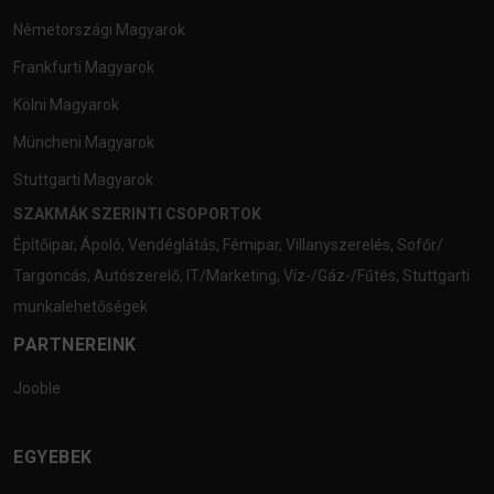
Németországi Magyarok
Frankfurti Magyarok
Kölni Magyarok
Müncheni Magyarok
Stuttgarti Magyarok
SZAKMÁK SZERINTI CSOPORTOK
Építőipar
,
Ápoló
,
Vendéglátás
,
Fémipar
,
Villanyszerelés
,
Sofőr/
Targoncás
,
Autószerelő
,
IT/Marketing
,
Víz-/Gáz-/Fűtés
,
Stuttgarti
munkalehetőségek
PARTNEREINK
Jooble
EGYEBEK