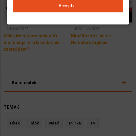
Accept all
14 April 2023
30 March 2023
Válás Németországban: Ki
Mi változott a héten
mondhatja fel a lakásbérleti
Németországban?
szerződést?
Kommentek
TÉMÁK
Hírek
Infók
Videó
Munka
TV