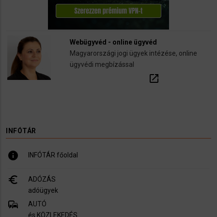
Webügyvéd - online ügyvéd
Magyarországi jogi ügyek intézése, online
ügyvédi megbízással
open_in_new
INFÓTÁR
info
INFÓTÁR főoldal
euro_symbol
ADÓZÁS
adóügyek
commute
AUTÓ
és KÖZLEKEDÉS