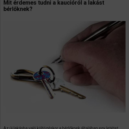
Mit érdemes tudni a kaucióról a lakást
bérlőknek?
Az új lakásba való költözéskor a bérlőknek általában egy letétet