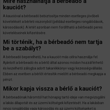
Mire használhatja a bérbeadó a
kauciót?
A kaucióval a bérbeadó bebiztosítja minden esetleges jövőbeli
követelését a bérleti viszonyból (például esetleges rongálódások,
károsodások). A letét azonban nem fordítható a bérbeadó peres
követeléseinek kifizetésére.
Mi történik, ha a bérbeadó nem tartja
be a szabályt?
A bérbeadó beperelhető, ha a kauciót más célra használja fel.
Ajánlott a bérbeadó és a bérlő által azonos módon hozzáférhető
és kezelhető zálogba adott takarékkönyv vagy kezességvállalás.
Ebben az esetben a bérlőt értesítik mielőtt a bérbeadó megkapja a
pénzt.
Mikor kapja vissza a bérlő a kauciót?
A bérbeadónak háromtól hat hónapig tartó ideje van megvizsgálni
a lakás állapotát és az üzemi költségek kifizetését. Ha a lakásban
nincs rongálódás vagy károsodás és az üzemi költségeket is