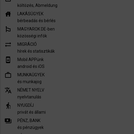
költözés, Abmeldung
house
LAKÁSÜGYEK
bérbeadás és bérlés
emoji_flags
MAGYAROK DE-ben
közösségi infók
sync_alt
MIGRÁCIÓ
hírek és statisztikák
system_update
Mobil APPünk
android és iOS
work_outline
MUNKAÜGYEK
és munkajog
translate
NÉMET NYELV
nyelvtanulás
elderly
NYUGDÍJ
privát és állami
payments
PÉNZ, BANK
és pénzügyek