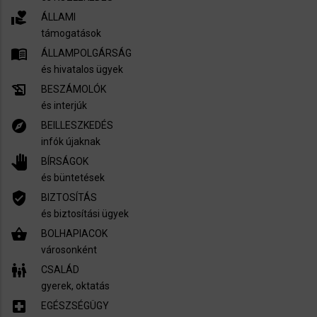
volunteer_activism
ÁLLAMI
támogatások
menu_book
ÁLLAMPOLGÁRSÁG
és hivatalos ügyek
history_edu
BESZÁMOLÓK
és interjúk
explore
BEILLESZKEDÉS
infók újaknak
pan_tool
BÍRSÁGOK
és büntetések
verified_user
BIZTOSÍTÁS
és biztosítási ügyek
shopping_basket
BOLHAPIACOK
városonként
family_restroom
CSALÁD
gyerek, oktatás
local_hospital
EGÉSZSÉGÜGY