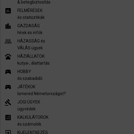
​& betegbiztosítás
assessment
FELMÉRÉSEK
és statisztikák
location_city
GAZDASÁG
hírek és infók
people_outline
HÁZASSÁG és
VÁLÁS ügyek
pets
HÁZIÁLLATOK
kutya-, álattartás
sports_esports
HOBBY
és szabadidő
sports_esports
JÁTÉKOK
Ismered Németországot?
gavel
JOGI ÜGYEK
ügyvédek
calculate
KALKULÁTOROK
és számolók
exit_to_app
KIJELENTKEZÉS