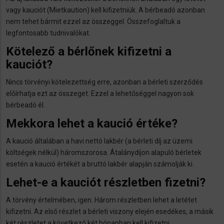
vagy kauciót (Mietkaution) kell kifizetniük. A bérbeadó azonban
nem tehet bármit ezzel az összeggel. Összefoglaltuk a
legfontosabb tudnivalókat.
Kötelező a bérlőnek kifizetni a
kauciót?
Nincs törvényi kötelezettség erre, azonban a bérleti szerződés
előírhatja ezt az összeget. Ezzel a lehetőséggel nagyon sok
bérbeadó él.
Mekkora lehet a kaució értéke?
A kaució általában a havi nettó lakbér (a bérleti díj az üzemi
költségek nélkül) háromszorosa. Átalánydíjon alapuló bérletek
esetén a kaució értékét a bruttó lakbér alapján számolják ki.
Lehet-e a kauciót részletben fizetni?
A törvény értelmében, igen. Három részletben lehet a letétet
kifizetni. Az első részlet a bérleti viszony elején esedékes, a másik
két részletet a következő két hónapban kell kifizetni.