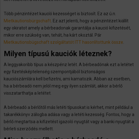
Több pénzintézet kaucíó kezességet is biztosít. Ez az ú.n.
Mietkautionsbürgschaft
. Ez azt jelenti, hogy a pénzintézet kiállít
egy okiratot amely a bérbeadonak garantálja a kaució kifizetését,
mikor erre szükség van, tehát, ha kárt okoztál. Pár
Mietkautionsbügschaft szolgáltatót ITT hasonlítottunk össze
.
Milyen típusú kauciók léteznek?
A leggyakoribb típus a készpénz letét. A bérbeadónak ezt a letétet
egy fizetésképtelenség szempontjából biztonságos
kauciószámlára kell befizetni, ami kamatozik. Abban az esetben,
ha a bérbeadó nem jelöl meg egy ilyen számlát, akkor a bérlő
visszatarthatja a letétet.
A bérbeadó a bérlőtől más letéti típusokat is kérhet, mint például a
takarékkönyv zálogba adása vagy a letéti kezesség. Fontos, hogy a
bérlő megtartsa a kifizetést igazoló nyugtát vagy a banki nyugtát a
bérleti szerződés mellett.