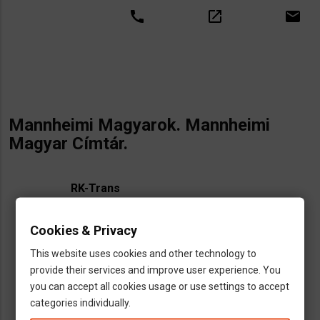
call
open_in_new
email
Mannheimi Magyarok. Mannheimi
Magyar Címtár.
RK-Trans
VASÁRNAP
Cookies & Privacy
This website uses cookies and other technology to
HÉTFŐ
provide their services and improve user experience. You
Budapest
Székesfehérvár
Nagykanizsa
you can accept all cookies usage or use settings to accept
Sopron
Győr
categories individually.