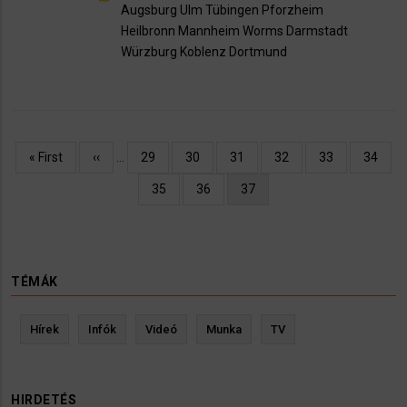
Augsburg
Ulm
Tübingen
Pforzheim
Heilbronn
Mannheim
Worms
Darmstadt
Würzburg
Koblenz
Dortmund
Oldalszámozás
Első
« First
Előző
‹‹
…
Oldal
29
Oldal
30
Oldal
31
Oldal
32
Oldal
33
Oldal
34
oldal
oldal
Oldal
35
Oldal
36
Jelenlegi
37
oldal
TÉMÁK
Hírek
Infók
Videó
Munka
TV
HIRDETÉS