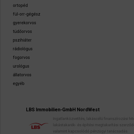
ortopéd
fül-orr-gégész
gyerekorvos
tüdőorvos
pszihiáter
rádiológus
fogorvos
urológus
állatorvos
egyéb
LBS Immobilien-GmbH NordWest
Ingatlanközvetítés, lakáscélú finanszírozási hitelek,
lakástakarék- és építési megtakarítási szerződések,
valamint kapcsolódó pénzügyi tanácsadás.