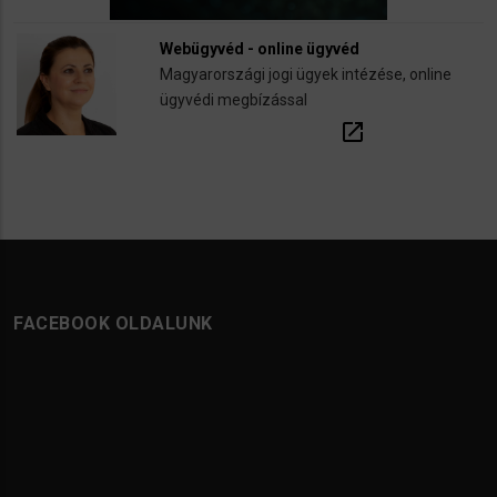
Webügyvéd - online ügyvéd
Magyarországi jogi ügyek intézése, online
ügyvédi megbízással
open_in_new
FACEBOOK OLDALUNK