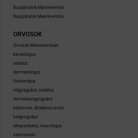
Buszjáratok Mannheimból
Buszjáratok Mannheimba
ORVOSOK
Orvosok Mannheimban
kardiológus
sebész
dermatológus
fizioterápia
nőgyógyász, szülész
természetgyogyász
háziorvos, általános orvos
belgyógyász
idegszebész, neurológus
szemorvos