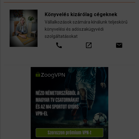
Könyvelés kizárólag cégeknek
Vállalkozások számára kínálunk teljeskörű
könyvelési és adószakügyvédi
szolgáltatásokat
call
open_in_new
email