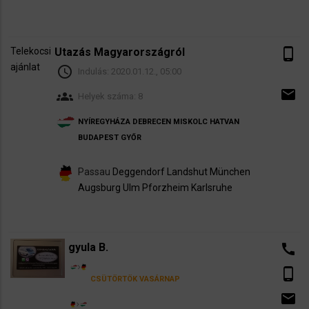
Telekocsi
Utazás Magyarországról
phone_android
ajánlat
schedule
Indulás:
2020.01.12., 05:00
email
groups
Helyek száma: 8
NYÍREGYHÁZA
DEBRECEN
MISKOLC
HATVAN
BUDAPEST
GYŐR
Passau
Deggendorf
Landshut
München
Augsburg
Ulm
Pforzheim
Karlsruhe
gyula B.
call
phone_android
CSÜTÖRTÖK
VASÁRNAP
email