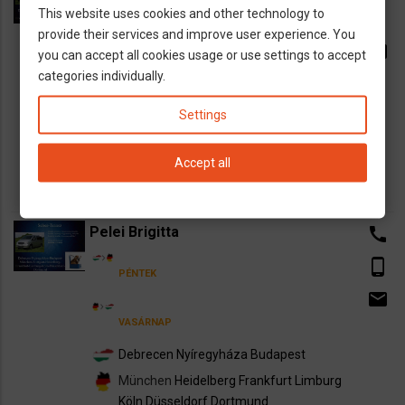
This website uses cookies and other technology to
phone_android
PÉNTEK
provide their services and improve user experience. You
email
you can accept all cookies usage or use settings to accept
categories individually.
VASÁRNAP
Budapest
Nyíregyháza
Debrecen
Settings
Dortmund
Düsseldorf
Köln
Limburg
Frankfurt
Mannheim
Heidelberg
München
Accept all
Pelei Brigitta
call
phone_android
PÉNTEK
email
VASÁRNAP
Debrecen
Nyíregyháza
Budapest
München
Heidelberg
Frankfurt
Limburg
Köln
Düsseldorf
Dortmund