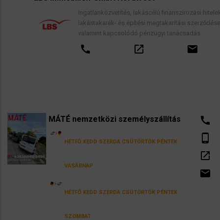
Ingatlanközvetítés, lakáscélú finanszírozási hitelek,
lakástakarék- és építési megtakarítási szerződések,
valamint kapcsolódó pénzügyi tanácsadás.
call
open_in_new
email
MÁTÉ nemzetközi személyszállítás
call
phone_android
HÉTFŐ
KEDD
SZERDA
CSÜTÖRTÖK
PÉNTEK
open_in_new
VASÁRNAP
email
HÉTFŐ
KEDD
SZERDA
CSÜTÖRTÖK
PÉNTEK
SZOMBAT