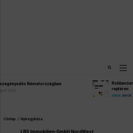
Robbanóanyaggal felszerelt drónt találtak a lipc
reptéren
5 August 2026
HÍREK
INFÓK
Címlap
/
Nyíregyháza
Morzsa
LBS Immobilien-GmbH NordWest