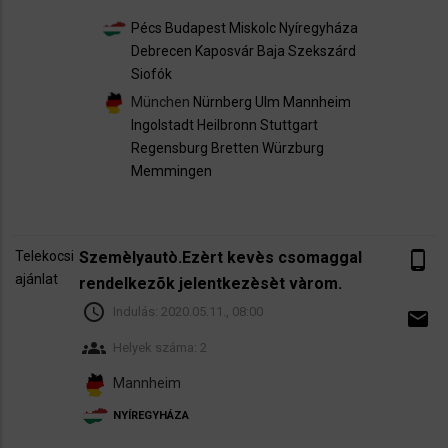
Pécs
Budapest
Miskolc
Nyíregyháza
Debrecen
Kaposvár
Baja
Szekszárd
Siofók
München
Nürnberg
Ulm
Mannheim
Ingolstadt
Heilbronn
Stuttgart
Regensburg
Bretten
Würzburg
Memmingen
Telekocsi
Szemèlyautò.Ezèrt kevès csomaggal
phone_android
ajánlat
rendelkezõk jelentkezèsèt vàrom.
schedule
Indulás:
2020.05.11., 08:00
email
groups
Helyek száma: 2
Mannheim
NYÍREGYHÁZA