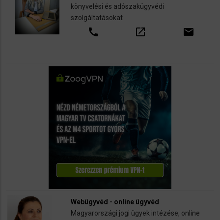
könyvelési és adószakügyvédi
szolgáltatásokat
call
open_in_new
email
Webügyvéd - online ügyvéd
Magyarországi jogi ügyek intézése, online