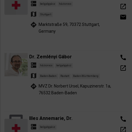
dns
belgyógyász
háziorvos
open_in_new
map
Stuttgart
email
directions
Marktstraße 59, 70372 Stuttgart,
Germany
Dr. Zemlényi Gábor
call
dns
háziorvos
belgyógyász
open_in_new
map
Baden-Baden
Rastatt
Baden-Württemberg
directions
MVZ Dr. Norbert Ursel, Kapuzinerstr. 1a,
76532 Baden-Baden
Illes Annemarie, Dr.
call
dns
belgyógyász
open_in_new