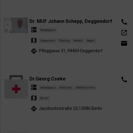
Dr. MUF Johann Schepp, Deggendorf
call
dns
belgyógyász
open_in_new
map
Deggendorf
Plattling
Metten
Regen
email
directions
Pfleggasse 31, 94469 Deggendorf
Dr.Georg Cseke
call
dns
belgyógyász
háziorvos
általános orvos
map
Berlin
directions
Jacobsohnstraße 20,13086 Berlin