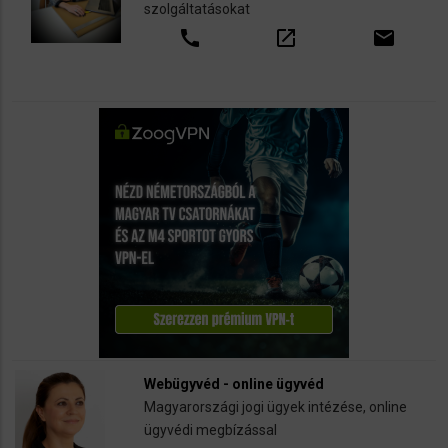
szolgáltatásokat
call
open_in_new
email
Webügyvéd - online ügyvéd
Magyarországi jogi ügyek intézése, online
ügyvédi megbízással