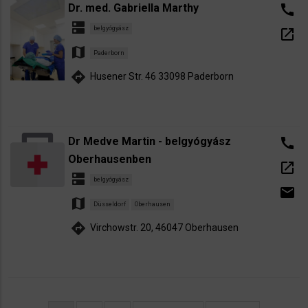
Dr. med. Gabriella Marthy
call
dns
belgyógyász
open_in_new
map
Paderborn
directions
Husener Str. 46 33098 Paderborn
Dr Medve Martin - belgyógyász
call
Oberhausenben
open_in_new
dns
belgyógyász
email
map
Düsseldorf
Oberhausen
directions
Virchowstr. 20, 46047 Oberhausen