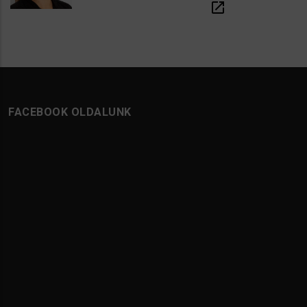
open_in_new
FACEBOOK OLDALUNK