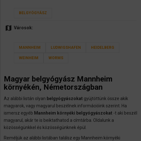
BELGYÓGYÁSZ
map
Városok:
MANNHEIM
LUDWIGSHAFEN
HEIDELBERG
WEINHEIM
WORMS
Magyar
belgyógyász
Mannheim
környékén, Németországban
Az alábbi listán olyan
belgyógyászokat
gyüjtöttünk össze akik
magyarok, vagy magyarul beszélnek információink szerint. Ha
ismersz egyéb
Mannheim környéki belgyógyászokat
-t aki beszél
magyarul, akár te is beiktathatod a címtárba. Oldalunk a
közösségünkkel és közösségünknek épül.
Reméljük az alábbi listában találsz egy Mannheim környéki