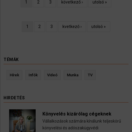
Oldalszámozás
Jelenlegi
1
Oldal
2
Oldal
3
Következő
következő ›
Utolsó
utolsó »
oldal
oldal
oldal
Oldalszámozás
Jelenlegi
1
Oldal
2
Oldal
3
Következő
kvetkező ›
Utolsó
utolsó »
oldal
oldal
oldal
TÉMÁK
Hírek
Infók
Videó
Munka
TV
HIRDETÉS
Könyvelés kizárólag cégeknek
Vállalkozások számára kínálunk teljeskörű
könyvelési és adószakügyvédi