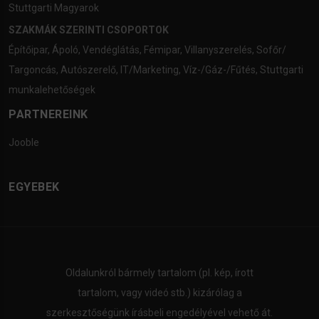
Stuttgarti Magyarok
SZAKMÁK SZERINTI CSOPORTOK
Építőipar
,
Ápoló
,
Vendéglátás
,
Fémipar
,
Villanyszerelés
,
Sofőr/
Targoncás
,
Autószerelő
,
IT/Marketing
,
Víz-/Gáz-/Fűtés
,
Stuttgarti
munkalehetőségek
PARTNEREINK
Jooble
EGYEBEK
Oldalunkról bármely tartalom (pl. kép, írott
tartalom, vagy videó stb.) kizárólag a
szerkesztőségünk írásbeli engedélyével vehető át.