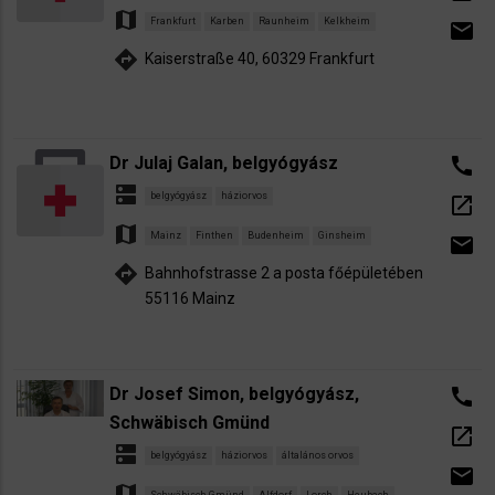
map
Frankfurt
Karben
Raunheim
Kelkheim
email
directions
Kaiserstraße 40, 60329 Frankfurt
Dr Julaj Galan, belgyógyász
call
dns
belgyógyász
háziorvos
open_in_new
map
Mainz
Finthen
Budenheim
Ginsheim
email
directions
Bahnhofstrasse 2 a posta főépületében
55116 Mainz
Dr Josef Simon, belgyógyász,
call
Schwäbisch Gmünd
open_in_new
dns
belgyógyász
háziorvos
általános orvos
email
map
Schwäbisch Gmünd
Alfdorf
Lorch
Heubach