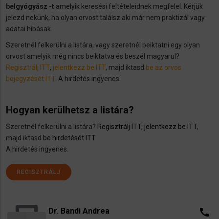
belgyógyász -t
amelyik keresési feltételeidnek megfelel. Kérjük
jelezd nekünk, ha olyan orvost találsz aki már nem praktizál vagy
adatai hibásak.
Szeretnél felkerülni a listára, vagy szeretnél beiktatni egy olyan
orvost amelyik még nincs beiktatva és beszél magyarul?
Regisztrálj ITT
,
jelentkezz be ITT
, majd iktasd
be az orvos
bejegyzését ITT
. A hirdetés ingyenes.
Hogyan kerülhetsz a listára?
Szeretnél felkerülni a listára?
Regisztrálj ITT
,
jelentkezz be ITT
,
majd iktasd
be hirdetését ITT
A hirdetés ingyenes.
REGISZTRÁLJ
Dr. Bandi Andrea
call