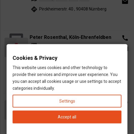
email
directions
Pirckheimerstr. 40 , 90408 Nürnberg
Peter Rosenthal, Köln-Ehrenfeldben
call
dns
belgyógyász
email
map
Cookies & Privacy
Köln
Odenthal
Leverkusen
Ossendorf
directions
Venloer Strasse 347, 50823 Köln-
This website uses cookies and other technology to
Ehrenfeld
provide their services and improve user experience. You
you can accept all cookies usage or use settings to accept
categories individually.
Dr. med. Peter Rosenthal, Petra
call
Settings
Reinicke, Köln
dns
Accept all
belgyógyász
map
Köln
Leverkusen
Hurth
Langenfeld