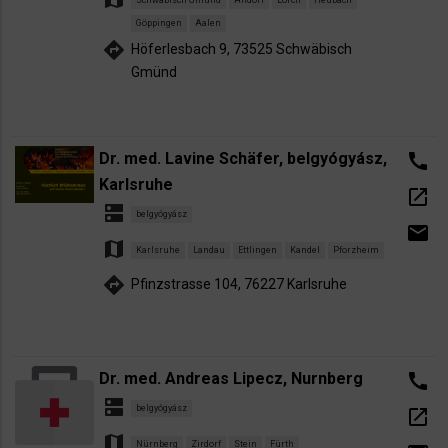
Göppingen
Aalen
directions
Höferlesbach 9, 73525 Schwäbisch
Gmünd
Dr. med. Lavine Schäfer, belgyógyász,
call
Karlsruhe
open_in_new
dns
belgyógyász
email
map
Karlsruhe
Landau
Ettlingen
Kandel
Pforzheim
directions
Pfinzstrasse 104, 76227 Karlsruhe
Dr. med. Andreas Lipecz, Nurnberg
call
dns
belgyógyász
open_in_new
map
Nürnberg
Zirdorf
Stein
Fürth