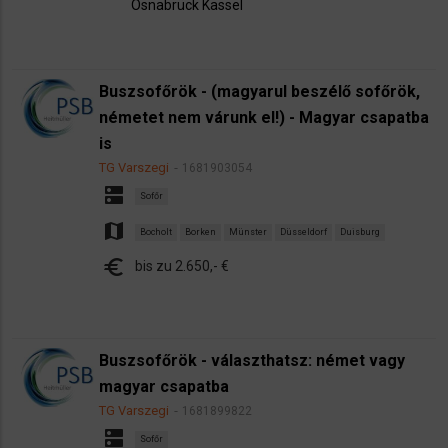
Osnabrück
Kassel
Buszsofőrök - (magyarul beszélő sofőrök,
németet nem várunk el!) - Magyar csapatba
is
TG Varszegi
1681903054
dns
Sofőr
map
Bocholt
Borken
Münster
Düsseldorf
Duisburg
euro
bis zu 2.650,- €
Buszsofőrök - választhatsz: német vagy
magyar csapatba
TG Varszegi
1681899822
dns
Sofőr