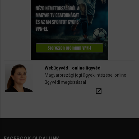
Webügyvéd - online ügyvéd
Magyarországi jogi ügyek intézése, online
ügyvédi megbízással
open_in_new
FACEBOOK OLDALUNK