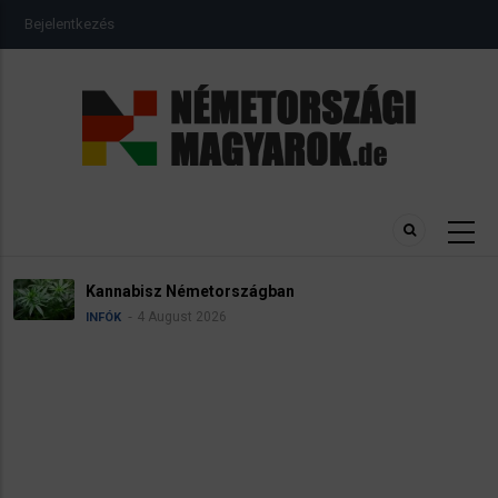
Ugrás
USER
Bejelentkezés
a
ACCOUNT
MENU
tartalomra
Kannabisz Németországban
4 August 2026
INFÓK