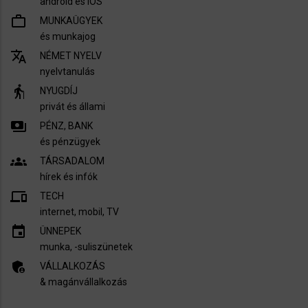
android és iOS
work_outline
MUNKAÜGYEK
és munkajog
translate
NÉMET NYELV
nyelvtanulás
elderly
NYUGDÍJ
privát és állami
payments
PÉNZ, BANK
és pénzügyek
groups
TÁRSADALOM
hírek és infók
devices
TECH
internet, mobil, TV​
insert_invitation
ÜNNEPEK
munka, -suliszünetek
admin_panel_settings
VÁLLALKOZÁS
& magánvállalkozás