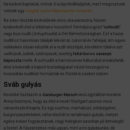
Ha kedvet kaptatok, immár ti is kipróbálhatjátok, mert megosztunk
veletek egy
magyar nyelvű Maultasche-receptet
.
Az édes tészták kedvelőinek sincs oka panaszra, hiszen
közkedvelt étel a többnyire hosszított formájúra gyúrt
’sufnudli’
vagy buci-nudli (
Schupfnudel
) is Dél-Németországban. Ezt a hazai
nudlihoz hasonlóan tálalják lekvárral, cukorral és fahéjjal, ám egyes
vidékeken sósan készítik el a nudli tésztáját, köretként tálalva azt
vadhúsok, sültek, szárnyasok, esetleg
fehérboros savanyú
káposzta
mellé. A sufnudlit a harmincéves háborúból eredeztetik,
ahol a katonák a kapott lisztadagjukat vízzel összegyúrva
hosszúkás nudlikat formáztak és főzték ki ezeket vízben.
Sváb gulyás
Kevésbé tisztázott a
Gaisburger Marsch
nevű egytálétel eredete.
Annyi bizonyos, hogy az étel a nevét Stuttgart azonos nevű
városrészéről kapta. Ez egy szaftos, marhahúst, zöldségeket,
burgonyaszeleteket, néha tésztát is tartalmazó gulyás, melyet
egész évben fogyasztanak, nagy hidegben azonban jól átmelegíti
a testet. A fűszerezése más ugyan, mint a mi gulyásunké, de