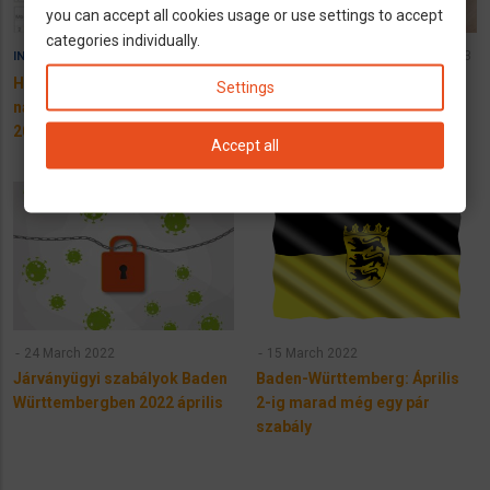
you can accept all cookies usage or use settings to accept
categories individually.
20 December 2023
28 February 2023
INFÓK
KAISERSLAUTEN
Hivatalos munkaszüneti
Állások Baden-
Settings
napok Baden-Württemberg,
Württembergben
2026
Accept all
24 March 2022
15 March 2022
Járványügyi szabályok Baden
Baden-Württemberg: Április
Württembergben 2022 április
2-ig marad még egy pár
szabály