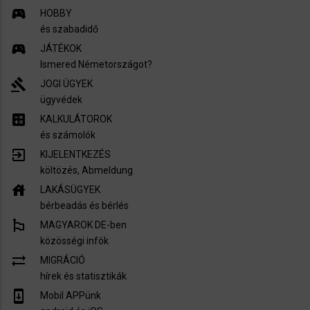
sports_esports
HOBBY
és szabadidő
sports_esports
JÁTÉKOK
Ismered Németországot?
gavel
JOGI ÜGYEK
ügyvédek
calculate
KALKULÁTOROK
és számolók
exit_to_app
KIJELENTKEZÉS
költözés, Abmeldung
house
LAKÁSÜGYEK
bérbeadás és bérlés
emoji_flags
MAGYAROK DE-ben
közösségi infók
sync_alt
MIGRÁCIÓ
hírek és statisztikák
system_update
Mobil APPünk