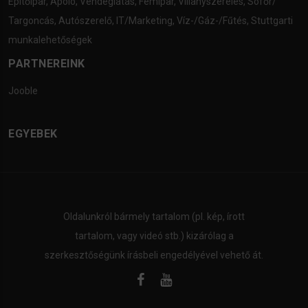
Építőipar
,
Ápoló
,
Vendéglátás
,
Fémipar
,
Villanyszerelés
,
Sofőr/
Targoncás
,
Autószerelő
,
IT/Marketing
,
Víz-/Gáz-/Fűtés
,
Stuttgarti
munkalehetőségek
PARTNEREINK
Jooble
EGYEBEK
Oldalunkról bármely tartalom (pl. kép, írott
tartalom, vagy videó stb.) kizárólag a
szerkesztőségünk írásbeli engedélyével vehető át.