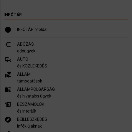
INFÓTÁR
info
INFÓTÁR főoldal
euro_symbol
ADÓZÁS
adóügyek
commute
AUTÓ
és KÖZLEKEDÉS
volunteer_activism
ÁLLAMI
támogatások
menu_book
ÁLLAMPOLGÁRSÁG
és hivatalos ügyek
history_edu
BESZÁMOLÓK
és interjúk
explore
BEILLESZKEDÉS
infók újaknak