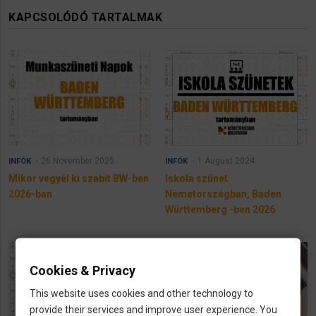
KAPCSOLÓDÓ TARTALMAK
26 November 2025
1 August 2024
INFÓK
INFÓK
Mikor vegyél ki szabit BW-ben
Iskola szünet
2026-ban
Németországban, Baden
Württemberg -ben 2026
Cookies & Privacy
This website uses cookies and other technology to
provide their services and improve user experience. You