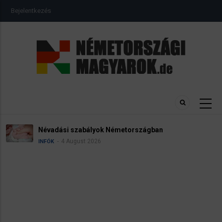
Ugrás
USER
Bejelentkezés
a
ACCOUNT
MENU
tartalomra
Névadási szabályok Németországban
4 August 2026
INFÓK