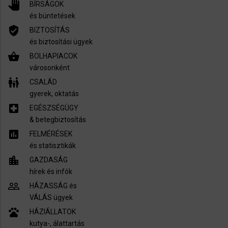
pan_tool
BÍRSÁGOK
és büntetések
verified_user
BIZTOSÍTÁS
és biztosítási ügyek
shopping_basket
BOLHAPIACOK
városonként
family_restroom
CSALÁD
gyerek, oktatás
local_hospital
EGÉSZSÉGÜGY
​& betegbiztosítás
assessment
FELMÉRÉSEK
és statisztikák
location_city
GAZDASÁG
hírek és infók
people_outline
HÁZASSÁG és
VÁLÁS ügyek
pets
HÁZIÁLLATOK
kutya-, álattartás