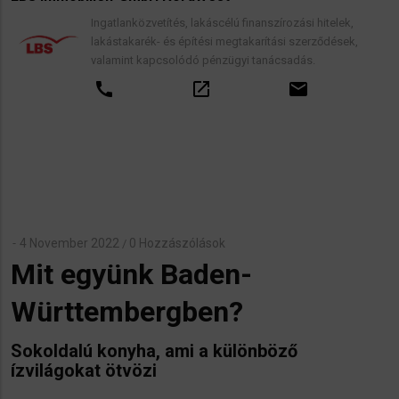
Ingatlanközvetítés, lakáscélú finanszírozási hitelek,
lakástakarék- és építési megtakarítási szerződések,
valamint kapcsolódó pénzügyi tanácsadás.
call
open_in_new
email
4 November 2022
0 Hozzászólások
/
Mit együnk Baden-
Württembergben?
Sokoldalú konyha, ami a különböző
ízvilágokat ötvözi