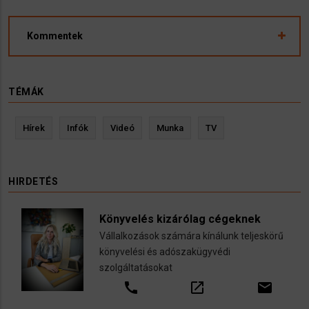
Kommentek
TÉMÁK
Hírek
Infók
Videó
Munka
TV
HIRDETÉS
Könyvelés kizárólag cégeknek
Vállalkozások számára kínálunk teljeskörű
könyvelési és adószakügyvédi
szolgáltatásokat
call
open_in_new
email