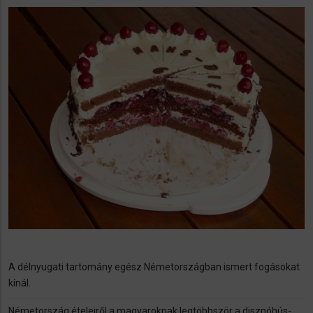
A délnyugati tartomány egész Németországban ismert fogásokat
kínál.
Németország ételeiről a magyaroknak legtöbbször a disznóhús-