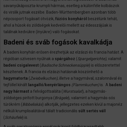
savanyúkáposzta-krumpli hármas, esetleg a különféle kolbászok
és virslik jutnak eszébe. Baden-Württembergben azonban több
népcsoport fogásait ötvözik,
fúziós konyháról
beszélünk tehát,
ahol a húsok és zöldségek kedvelői mellett az édesszájúak is
találnak kedvükre (ínyükre) való fogásokat.
Badeni és sváb fogások kavalkádja
A badeni konyhán erősen érezhetjük az elzászi és francia hatást. A
régióban szívesen nyúlnak a
spárgához
(
Spargelgerichte)
, valamit
badeni csigalevest
(
Badische Schneckensüpple
) is előszeretettel
készítenek. A francia és elzászi hatásnak köszönhető a
hagymatorta
(
Zwiebelkuchen)
, illetve a hagymával, szalonnával és
tejföllel kínált
langalló/kenyérlángos
(
Flammkuchen
)
is. A
badeni
nagy hármast
a felvágottsaláta (
Wurstsalat
), a hagymás-
zöldséges pirított burgonya (
Brägele
), valamint a hagymás-sós
túrókrém (
Bibbeliskäs
) alkotják, jellegzetes ezeken kívül a majonéz
nélküli krumplisalátával tálalt tradicionális
sült sertés váll
(
Schäufele
) is.
A sváb gasztronómia ennél már kicsit földhözragadtabb.