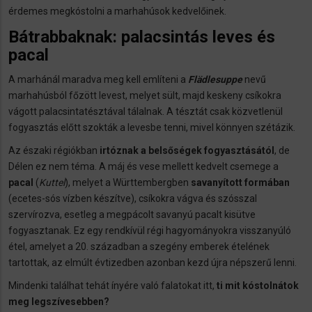
érdemes megkóstolni a marhahúsok kedvelőinek.
Bátrabbaknak: palacsintás leves és
pacal
A marhánál maradva meg kell említeni a
Flädlesuppe
nevű
marhahúsból főzött levest, melyet sült, majd keskeny csíkokra
vágott palacsintatésztával tálalnak. A tésztát csak közvetlenül
fogyasztás előtt szokták a levesbe tenni, mivel könnyen szétázik.
Az északi régiókban
irtóznak a belsőségek fogyasztásától
, de
Délen ez nem téma. A máj és vese mellett kedvelt csemege a
pacal
(
Kuttel
), melyet a Württembergben
savanyított
formában
(ecetes-sós vízben készítve), csíkokra vágva és szósszal
szervírozva, esetleg a megpácolt savanyú pacalt kisütve
fogyasztanak. Ez egy rendkívül régi hagyományokra visszanyúló
étel, amelyet a 20. században a szegény emberek ételének
tartottak, az elmúlt évtizedben azonban kezd újra népszerű lenni.
Mindenki találhat tehát ínyére való falatokat itt,
ti mit kóstolnátok
meg legszívesebben?