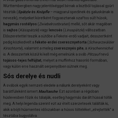
Württembergben nagy jelentőséggel bírnak a lisztből tojással gyúrt
tészták (
Spätzle
és
Knöpfle
– magyarul speclinek és galuskának is
nevezik), melyeket köretként fogyasztanak szaftos sült húsok,
hagymás rostélyos
(
Zwiebelrostbraten
) mellé, sőt akár magában
is
sajtos
(
Kässpätzle
) vagy
lencsés
(
Linsspätzle
) változatban.
Előszeretettel teszik a sütőbe a Fekete-erdő vadjait, desszertként
pedig közkedvelt a
fekete-erdei cseresznyetorta
(
Schwarzwälder
Kirschtorte
), valamint a meleg
cseresznyés pite
, a
Kirschenmichel
is. A desszertek közül ki kell még emelnünk a sváb
Plitzauf
nevű
tojásos-tejes felfújtat
, melyet a muffinhoz hasonló formában,
vagy külön erre használt serpenyőben sütnek meg.
Sós derelye és nudli
A svábok egyik nemzeti eledele a nálunk derelyeként vagy
barátfüleként ismert
Maultasche
. Ezt azonban a régióban
húslevesben főzik és tálalják, esetleg hagymás darált hússal töltik
meg. A helyi legenda szerint ezt az ételt szerzetesek találták ki,
akik a böjti húsmentes időszakban a húsos tölteléket „elrejtették” a
tésztába bugyolálva.