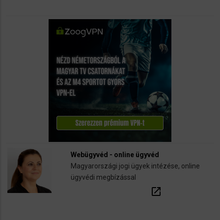
Webügyvéd - online ügyvéd
Magyarországi jogi ügyek intézése, online
ügyvédi megbízással
open_in_new