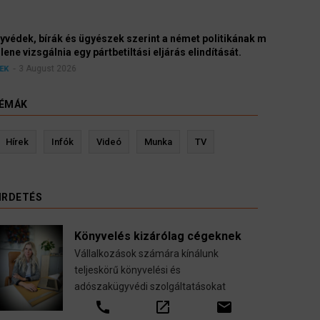
yészek szerint a német politikának mielőbb meg
pártbetiltási eljárás elindítását.
ÉMÁK
evin Ressler biztosítási szakértő
Langó S
Hírek
Infók
Videó
Munka
TV
Gépjármű-, jogvédelmi-, felelősség-, baleset-,
nyugdíj-, fogászati biztosítások.
IRDETÉS
call
open_in_new
email
Könyvelés kizárólag cégeknek
Vállalkozások számára kínálunk
teljeskörű könyvelési és
adószakügyvédi szolgáltatásokat
call
open_in_new
email