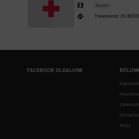
map
München
directions
Theatinerstr. 29, 803
FACEBOOK OLDALUNK
RÓLUN
Kapcsolat
Impress
Datensch
Disclaime
AGBs