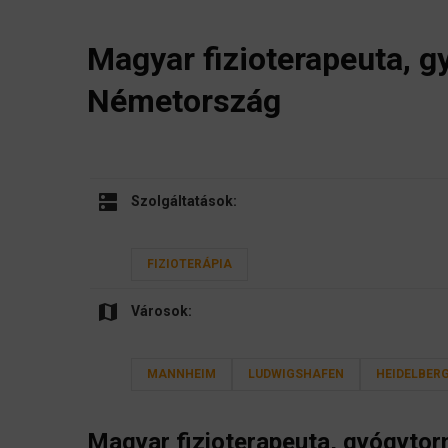
Magyar fizioterapeuta, 
Németország
dns
Szolgáltatások:
FIZIOTERÁPIA
map
Városok:
MANNHEIM
LUDWIGSHAFEN
HEIDELBER
Magyar
fizioterapeuta, gyógytor