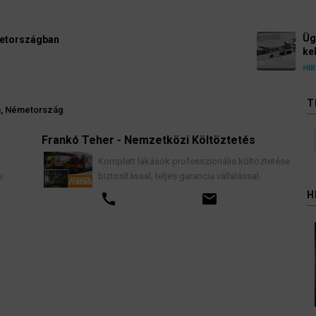
Ügyvédek, bírák és üg
kellene vizsgálnia egy 
3 August 2026
HÍREK
T
n, Németország
Frankó Teher - Nemzetközi Költöztetés
K
Komplett lakások professzionális költöztetése
biztosítással, teljes garancia vállalással.
H
call
email