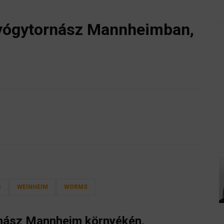
gyógytornász Mannheimban,
G
WEINHEIM
WORMS
nász
Mannheim környékén,