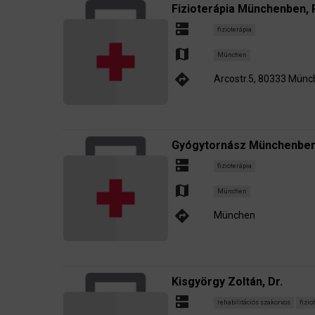
Fizioterápia Münchenben, 
dns
fizioterápia
map
München
directions
Arcostr.5, 80333 Mün
Gyógytornász Münchenben,
dns
fizioterápia
map
München
directions
München
Kisgyörgy Zoltán, Dr.
dns
rehabilitációs szakorvos
fizio