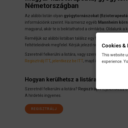
Németországban
Az alábbi listán olyan
gyógytornászokat (fizioterapeutá
információink szerint. Ha ismersz egyéb
Mannheim körny
magyarul, akár te is beiktathatod a címtárba. Oldalunk 
Reméljük az alábbi listában találsz egy Mannheim környé
Cookies & 
feltételeidnek megfelel. Kérjük jelezd nekünk, ha olyan or
Szeretnél felkerülni a listára, vagy szeretnél beiktatni 
This website u
Regisztrálj ITT
,
jelentkezz be ITT
, majd iktasd
be az orvos
experience. Yo
Hogyan kerülhetsz a listára?
Szeretnél felkerülni a listára?
Regisztrálj ITT
,
jelentkezz b
A hirdetés ingyenes.
REGISZTRÁLJ