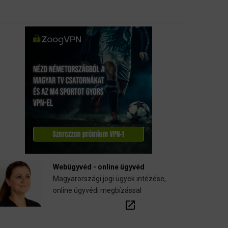
Webügyvéd - online ügyvéd
Magyarországi jogi ügyek intézése,
online ügyvédi megbízással
open_in_new