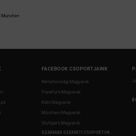
33 München
K
FACEBOOK CSOPORTJAINK
P
J
Németországi Magyarok
um
Frankfurti Magyarok
E
utz
Kölni Magyarok
r
Müncheni Magyarok
Stuttgarti Magyarok
SZAKMÁK SZERINTI CSOPORTOK