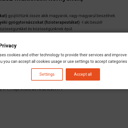
kat)
gyüjtöttünk össze akik magyarok, vagy magyarul beszélnek
éki gyógytornászokat (fizioterapeutákat)
-t aki beszél
a közösségünkkel és közösségünknek épül.
ki
fizioterapeuta, gyógytornász -t
amelyik keresési
Privacy
vost találsz aki már nem praktizál vagy adatai hibásak.
egy olyan orvost amelyik még nincs beiktatva és beszél magyarul?
ses cookies and other technology to provide their services and improve
 bejegyzését ITT
. A hirdetés ingyenes.
u you can accept all cookies usage or use settings to accept categories i
Settings
Accept all
e ITT
, majd iktasd
be hirdetését ITT