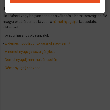
További cikkek a német nyugdíj témájáról
Ha kíváncsi vagy, hogyan érinti ez a változás a Németországban élő
magyarokat, érdemes követni a
német nyugdíj
jal kapcsolatos
cikkeinket.
További hasznos olvasnivalók:
-
Érdemes nyugdíjponto vásárolni agy sem?
-
A német nyugdíj visszaigénylése
-
Német nyugdíj minimálbér esetén
-
Néme nyugdíj adózása