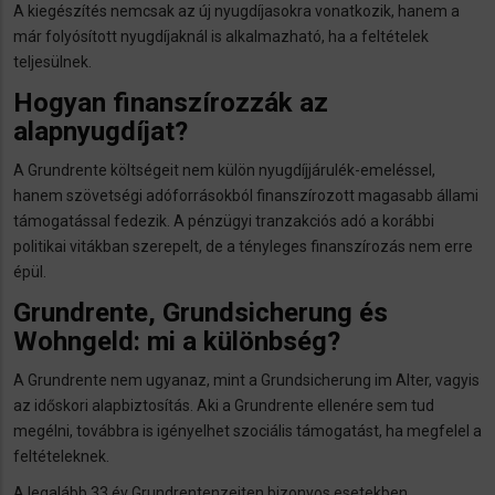
A kiegészítés nemcsak az új nyugdíjasokra vonatkozik, hanem a
már folyósított nyugdíjaknál is alkalmazható, ha a feltételek
teljesülnek.
Hogyan finanszírozzák az
alapnyugdíjat?
A Grundrente költségeit nem külön nyugdíjjárulék-emeléssel,
hanem szövetségi adóforrásokból finanszírozott magasabb állami
támogatással fedezik. A pénzügyi tranzakciós adó a korábbi
politikai vitákban szerepelt, de a tényleges finanszírozás nem erre
épül.
Grundrente, Grundsicherung és
Wohngeld: mi a különbség?
A Grundrente nem ugyanaz, mint a Grundsicherung im Alter, vagyis
az időskori alapbiztosítás. Aki a Grundrente ellenére sem tud
megélni, továbbra is igényelhet szociális támogatást, ha megfelel a
feltételeknek.
A legalább 33 év Grundrentenzeiten bizonyos esetekben