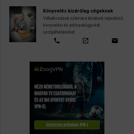
Könyvelés kizárólag cégeknek
Vállalkozások számára kínálunk teljeskörű
könyvelési és adószakügyvédi
szolgáltatásokat
call
open_in_new
email