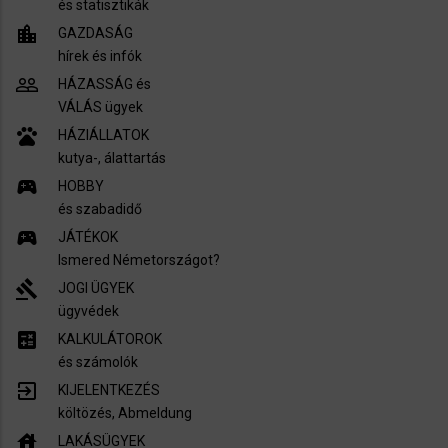
és statisztikák
location_city
GAZDASÁG
hírek és infók
people_outline
HÁZASSÁG és
VÁLÁS ügyek
pets
HÁZIÁLLATOK
kutya-, álattartás
sports_esports
HOBBY
és szabadidő
sports_esports
JÁTÉKOK
Ismered Németországot?
gavel
JOGI ÜGYEK
ügyvédek
calculate
KALKULÁTOROK
és számolók
exit_to_app
KIJELENTKEZÉS
költözés, Abmeldung
house
LAKÁSÜGYEK