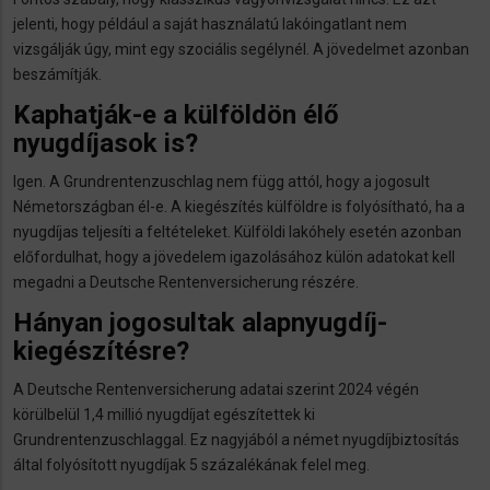
jelenti, hogy például a saját használatú lakóingatlant nem
vizsgálják úgy, mint egy szociális segélynél. A jövedelmet azonban
beszámítják.
Kaphatják-e a külföldön élő
nyugdíjasok is?
Igen. A Grundrentenzuschlag nem függ attól, hogy a jogosult
Németországban él-e. A kiegészítés külföldre is folyósítható, ha a
nyugdíjas teljesíti a feltételeket. Külföldi lakóhely esetén azonban
előfordulhat, hogy a jövedelem igazolásához külön adatokat kell
megadni a Deutsche Rentenversicherung részére.
Hányan jogosultak alapnyugdíj-
kiegészítésre?
A Deutsche Rentenversicherung adatai szerint 2024 végén
körülbelül 1,4 millió nyugdíjat egészítettek ki
Grundrentenzuschlaggal. Ez nagyjából a német nyugdíjbiztosítás
által folyósított nyugdíjak 5 százalékának felel meg.