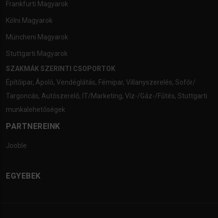
Frankfurti Magyarok
Kölni Magyarok
Müncheni Magyarok
Stuttgarti Magyarok
SZAKMÁK SZERINTI CSOPORTOK
Építőipar
,
Ápoló
,
Vendéglátás
,
Fémipar
,
Villanyszerelés
,
Sofőr/
Targoncás
,
Autószerelő
,
IT/Marketing
,
Víz-/Gáz-/Fűtés
,
Stuttgarti
munkalehetőségek
PARTNEREINK
Jooble
EGYEBEK