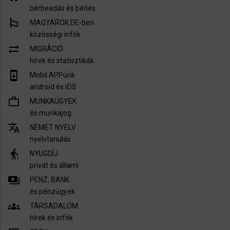
bérbeadás és bérlés
emoji_flags
MAGYAROK DE-ben
közösségi infók
sync_alt
MIGRÁCIÓ
hírek és statisztikák
system_update
Mobil APPünk
android és iOS
work_outline
MUNKAÜGYEK
és munkajog
translate
NÉMET NYELV
nyelvtanulás
elderly
NYUGDÍJ
privát és állami
payments
PÉNZ, BANK
és pénzügyek
groups
TÁRSADALOM
hírek és infók