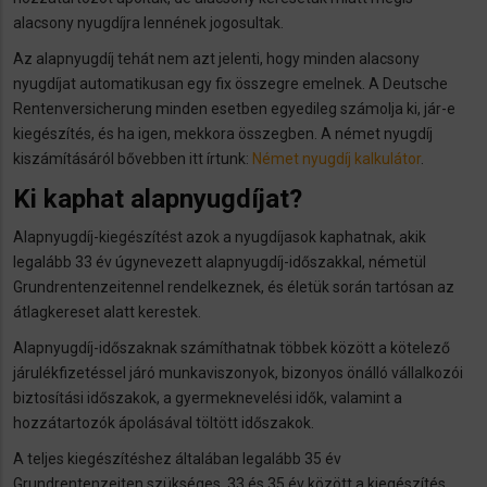
alacsony nyugdíjra lennének jogosultak.
Az alapnyugdíj tehát nem azt jelenti, hogy minden alacsony
nyugdíjat automatikusan egy fix összegre emelnek. A Deutsche
Rentenversicherung minden esetben egyedileg számolja ki, jár-e
kiegészítés, és ha igen, mekkora összegben. A német nyugdíj
kiszámításáról bővebben itt írtunk:
Német nyugdíj kalkulátor
.
Ki kaphat alapnyugdíjat?
Alapnyugdíj-kiegészítést azok a nyugdíjasok kaphatnak, akik
legalább 33 év úgynevezett alapnyugdíj-időszakkal, németül
Grundrentenzeitennel rendelkeznek, és életük során tartósan az
átlagkereset alatt kerestek.
Alapnyugdíj-időszaknak számíthatnak többek között a kötelező
járulékfizetéssel járó munkaviszonyok, bizonyos önálló vállalkozói
biztosítási időszakok, a gyermeknevelési idők, valamint a
hozzátartozók ápolásával töltött időszakok.
A teljes kiegészítéshez általában legalább 35 év
Grundrentenzeiten szükséges. 33 és 35 év között a kiegészítés