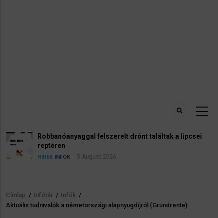
Robbanóanyaggal felszerelt drónt találtak a lipcsei
reptéren
5 August 2026
HÍREK
INFÓK
Címlap
/
Infótár
/
Infók
/
Morzsa
Aktuális tudnivalók a németországi alapnyugdíjról (Grundrente)