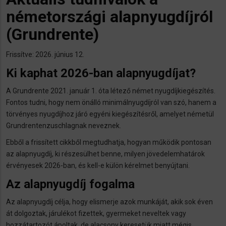
németországi alapnyugdíjról
(Grundrente)
Frissítve: 2026. június 12.
Ki kaphat 2026-ban alapnyugdíjat?
A Grundrente 2021. január 1. óta létező német nyugdíjkiegészítés.
Fontos tudni, hogy nem önálló minimálnyugdíjról van szó, hanem a
törvényes nyugdíjhoz járó egyéni kiegészítésről, amelyet németül
Grundrentenzuschlagnak neveznek.
Ebből a frissített cikkből megtudhatja, hogyan működik pontosan
az alapnyugdíj, ki részesülhet benne, milyen jövedelemhatárok
érvényesek 2026-ban, és kell-e külön kérelmet benyújtani.
Az alapnyugdíj fogalma
Az alapnyugdíj célja, hogy elismerje azok munkáját, akik sok éven
át dolgoztak, járulékot fizettek, gyermeket neveltek vagy
hozzátartozót ápoltak, de alacsony keresetük miatt mégis