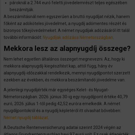
pároknál a 2.744 euró feletti jövedelemrészt teljes egészében
beszámítják.
A beszámításnál nem egyszerűen a bruttó nyugdíjat nézik, hanem
főként az adóköteles jövedelmet, a nyugdíj adómentes részét és
bizonyos tőkejövedelmeket. A német nyugdíjak adózásáról itt talál
további információt:
Nyugdíjak adózása Németországban
.
Mekkora lesz az alapnyugdíj összege?
Nem lehet egyetlen általános összeget megnevezni. Az, hogy ki
mekkora alapnyugdíj-kiegészítést kap, attól függ, hány év
alapnyugdíj-időszakkal rendelkezik, mennyi nyugdíjpontot szerzett
ezekben az években, és mekkora beszámítandó jövedelme van.
A jelenlegi nyugdíjérték már egységes Kelet- és Nyugat-
Németországban. 2026. június 30-ig egy nyugdíjpont értéke 40,79
euró, 2026. július 1-től pedig 42,52 euróra emelkedik. A német
nyugdíjpontokról és a nyugdíj képletéről itt olvashat bővebben:
Német nyugdíj táblázat
.
A Deutsche Rentenversicherung adatai szerint 2024 végén az
átlagos Grundrentenzuschlag havi 97 euró volt. Ez csak átlagérték: