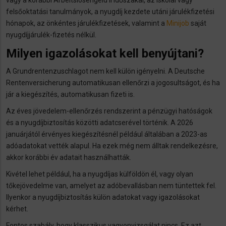
vagy a korábbi Arbeitslosengeld II időszakai, az iskolai vagy
felsőoktatási tanulmányok, a nyugdíj kezdete utáni járulékfizetési
hónapok, az önkéntes járulékfizetések, valamint a
Minijob
saját
nyugdíjjárulék-fizetés nélkül.
Milyen igazolásokat kell benyújtani?
A Grundrentenzuschlagot nem kell külön igényelni. A Deutsche
Rentenversicherung automatikusan ellenőrzi a jogosultságot, és ha
jár a kiegészítés, automatikusan fizeti is.
Az éves jövedelem-ellenőrzés rendszerint a pénzügyi hatóságok
és a nyugdíjbiztosítás közötti adatcserével történik. A 2026
januárjától érvényes kiegészítésnél például általában a 2023-as
adóadatokat vették alapul. Ha ezek még nem álltak rendelkezésre,
akkor korábbi év adatait használhatták.
Kivétel lehet például, ha a nyugdíjas külföldön él, vagy olyan
tőkejövedelme van, amelyet az adóbevallásban nem tüntettek fel.
Ilyenkor a nyugdíjbiztosítás külön adatokat vagy igazolásokat
kérhet.
Fontos szabály, hogy klasszikus vagyonvizsgálat nincs. Ez azt