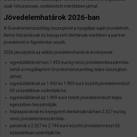
csak fokozatosan, csökkentett mértékben járhat.
Jövedelemhatárok 2026-ban
A Grundrentenzuschlag összegénél a nyugdíjas saját jövedelmét,
illetve házastársak és bejegyzett élettársak esetében a partner
jövedelmét is figyelembe veszik.
2026 januárjától az alábbi jövedelemhatárok érvényesek:
egyedülállóknál havi 1.492 euróig nincs jövedelembeszámítás,
tehát a megállapított Grundrentenzuschlag teljes összegben
járhat;
egyedülállóknál az 1.492 és 1.909 euró közötti jövedelemrészt
60 százalékban számítják be;
egyedülállóknál az 1.909 euró feletti jövedelemrészt teljes
egészében beszámítják;
házaspároknál és bejegyzett élettársaknál havi 2.327 euróig
nincs jövedelembeszámítás;
pároknál a 2.327 és 2.744 euró közötti jövedelemrészt 60
százalékban számítják be;