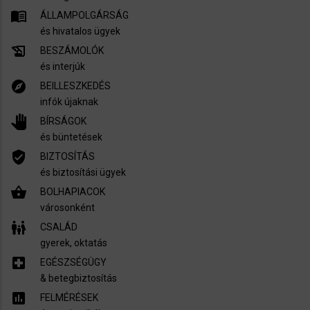
menu_book
ÁLLAMPOLGÁRSÁG
és hivatalos ügyek
history_edu
BESZÁMOLÓK
és interjúk
explore
BEILLESZKEDÉS
infók újaknak
pan_tool
BÍRSÁGOK
és büntetések
verified_user
BIZTOSÍTÁS
és biztosítási ügyek
shopping_basket
BOLHAPIACOK
városonként
family_restroom
CSALÁD
gyerek, oktatás
local_hospital
EGÉSZSÉGÜGY
​& betegbiztosítás
assessment
FELMÉRÉSEK