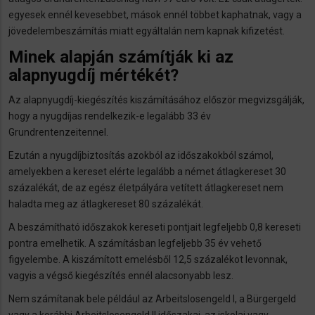
egyesek ennél kevesebbet, mások ennél többet kaphatnak, vagy a
jövedelembeszámítás miatt egyáltalán nem kapnak kifizetést.
Minek alapján számítják ki az
alapnyugdíj mértékét?
Az alapnyugdíj-kiegészítés kiszámításához először megvizsgálják,
hogy a nyugdíjas rendelkezik-e legalább 33 év
Grundrentenzeitennel.
Ezután a nyugdíjbiztosítás azokból az időszakokból számol,
amelyekben a kereset elérte legalább a német átlagkereset 30
százalékát, de az egész életpályára vetített átlagkereset nem
haladta meg az átlagkereset 80 százalékát.
A beszámítható időszakok kereseti pontjait legfeljebb 0,8 kereseti
pontra emelhetik. A számításban legfeljebb 35 év vehető
figyelembe. A kiszámított emelésből 12,5 százalékot levonnak,
vagyis a végső kiegészítés ennél alacsonyabb lesz.
Nem számítanak bele például az Arbeitslosengeld I, a Bürgergeld