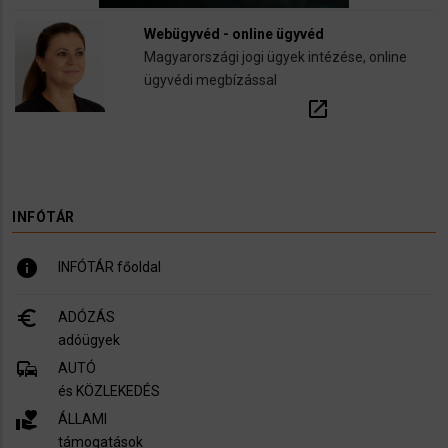
Webügyvéd - online ügyvéd
Magyarországi jogi ügyek intézése, online
ügyvédi megbízással
open_in_new
INFÓTÁR
info
INFÓTÁR főoldal
euro_symbol
ADÓZÁS
adóügyek
commute
AUTÓ
és KÖZLEKEDÉS
volunteer_activism
ÁLLAMI
támogatások