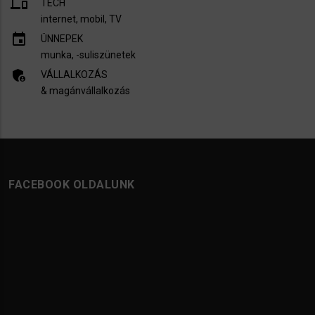
devices
TECH
internet, mobil, TV​
insert_invitation
ÜNNEPEK
munka, -suliszünetek
admin_panel_settings
VÁLLALKOZÁS
& magánvállalkozás
FACEBOOK OLDALUNK