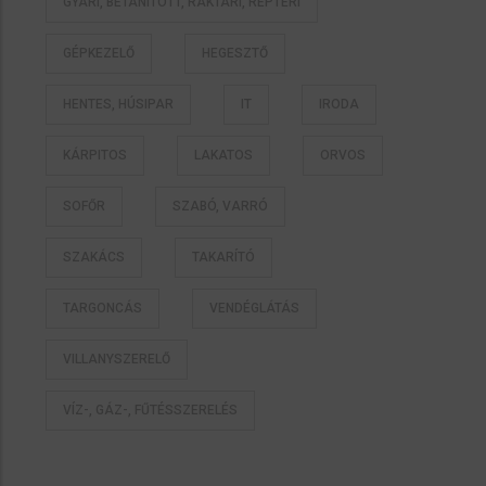
GYÁRI, BETANÍTOTT, RAKTÁRI, REPTÉRI
GÉPKEZELŐ
HEGESZTŐ
HENTES, HÚSIPAR
IT
IRODA
KÁRPITOS
LAKATOS
ORVOS
SOFŐR
SZABÓ, VARRÓ
SZAKÁCS
TAKARÍTÓ
TARGONCÁS
VENDÉGLÁTÁS
VILLANYSZERELŐ
VÍZ-, GÁZ-, FŰTÉSSZERELÉS