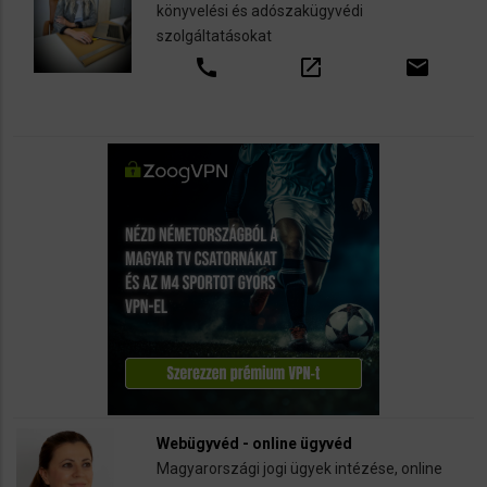
könyvelési és adószakügyvédi
szolgáltatásokat
call
open_in_new
email
Webügyvéd - online ügyvéd
Magyarországi jogi ügyek intézése, online