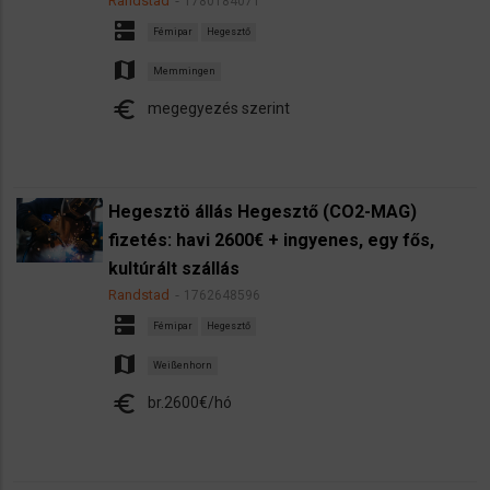
Randstad
1780184071
dns
Fémipar
Hegesztő
map
Memmingen
euro
megegyezés szerint
Hegesztö állás Hegesztő (CO2-MAG)
fizetés: havi 2600€ + ingyenes, egy fős,
kultúrált szállás
Randstad
1762648596
dns
Fémipar
Hegesztő
map
Weißenhorn
euro
br.2600€/hó