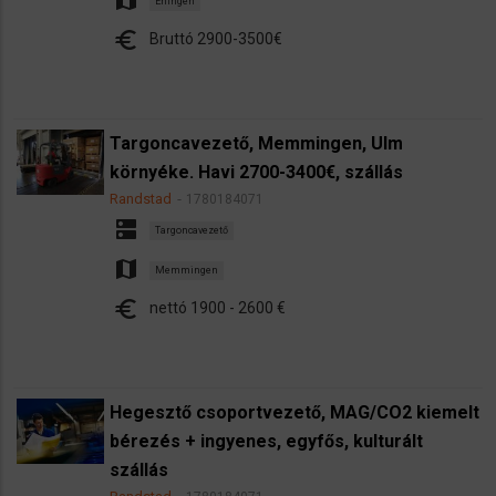
map
Ehingen
euro
Bruttó 2900-3500€
Targoncavezető, Memmingen, Ulm
környéke. Havi 2700-3400€, szállás
Randstad
1780184071
dns
Targoncavezető
map
Memmingen
euro
nettó 1900 - 2600 €
Hegesztő csoportvezető, MAG/CO2 kiemelt
bérezés + ingyenes, egyfős, kulturált
szállás