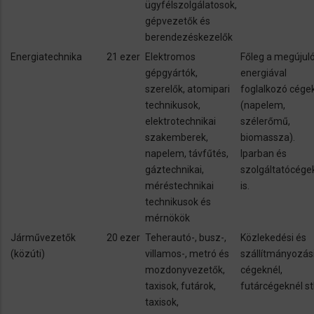
ügyfélszolgálatosok,
gépvezetők és
berendezéskezelők
Energiatechnika
21 ezer
Elektromos
Főleg a megújul
gépgyártók,
energiával
szerelők, atomipari
foglalkozó cége
technikusok,
(napelem,
elektrotechnikai
szélerőmű,
szakemberek,
biomassza).
napelem, távfűtés,
Iparban és
gáztechnikai,
szolgáltatócége
méréstechnikai
is.
technikusok és
mérnökök
Járművezetők
20 ezer
Teherautó-, busz-,
Közlekedési és
(közúti)
villamos-, metró és
szállítmányozás
mozdonyvezetők,
cégeknél,
taxisok, futárok,
futárcégeknél st
taxisok,