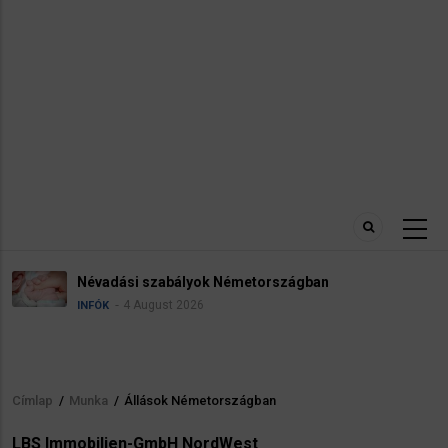
Névadási szabályok Németországban
4 August 2026
INFÓK
Címlap
/
Munka
/
Állások Németországban
Morzsa
LBS Immobilien-GmbH NordWest