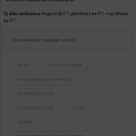
Új állás beiktatása
Regisztrálj ITT
,
jelentkezz be ITT
, majd
iktasd
be ITT
.
Gyorskeresés szakmák szerint
ÁPOLÓ
ASZTALOS, FAIPAR
AUTÓSZERELŐ, AUTÓFÉNYEZŐ
ÉPÍTŐIPARI ÁLLÁSOK
ESZTERGÁLYOS, CNC
FESTŐ
FÉMIPAR