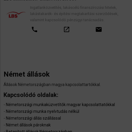
Ingatlanközvetítés, lakáscélú finanszírozási hitelek,
lakástakarék- és építési megtakarítási szerződések,
valamint kapcsolódó pénzügyi tanácsadás.
call
open_in_new
email
Német állások
Állások Németországban magya kapcsolattartókkal.
Kapcsolódó oldalak:
-
Németországi munkaküzvetítők magyar kapcsolattatókkal
-
Németországi munka nyelvtudás nélkül
-
Németországi állás szállással
-
Német állások pároknak
-
Betanított állások Németországban