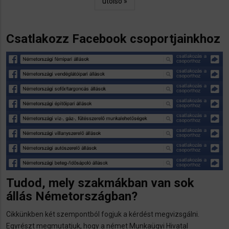
Utolsó
utolsó »
oldal
Csatlakozz Facebook csoportjainkhoz
Tudod, mely szakmákban van sok
állás Németországban?
Cikkünkben két szempontból fogjuk a kérdést megvizsgálni.
Egyrészt megmutatjuk, hogy a német Munkaügyi Hivatal