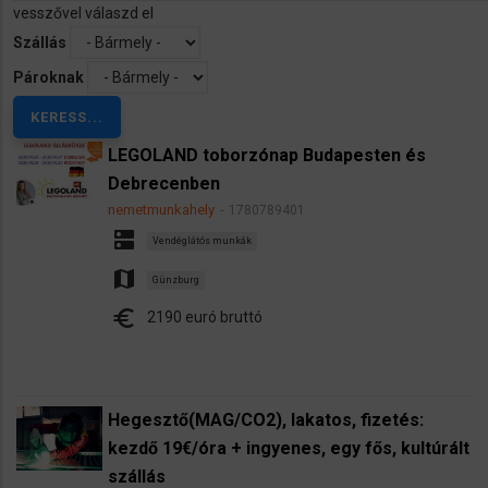
vesszővel válaszd el
Szállás
Pároknak
LEGOLAND toborzónap Budapesten és
Debrecenben
nemetmunkahely
1780789401
dns
Vendéglátós munkák
map
Günzburg
euro
2190 euró bruttó
Hegesztő(MAG/CO2), lakatos, fizetés:
kezdő 19€/óra + ingyenes, egy fős, kultúrált
szállás