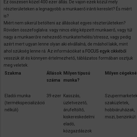
Ez összesen közel 400 ezer állás. De vajon ezek közül mely
részterületeken a legnagyobb a munkaerő iránti kereslet? És miért
is?
Miért nem sikerül betölteni az állásokat egyes részterületeken?
Röviden összefoglalva: vagy nincs elég képzett munkaerő, vagy túl
nagy a munkaerőre nehezedő munkaterhelés/stressz, vagy pedig
azért mert ugyan lenne olyan aki elvállalná, de máshol lakik, mint
ahol szükség lenne rá. Az információkat a
FOCUS egyik cikkéből
vesszük át és könnyen értelmezhető, táblázatos formában osztjuk
meg veletek.
Szakma
Állások
Milyen típusú
Milyen cégekné
száma
munka?
Eladói munka
39 ezer
Kasszás,
Szupermarketek
(termékspecializáció
üzletvezető,
szaküzletek,
nélküli)
árufeltöltő,
hobbiáruházak,
kiskereskedelmi
mozi, benzinkút 
eladó,
közgazdászok