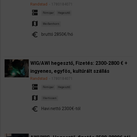
Randstad
1780184071
dns
Fémipar
Hegesztő
map
Weißenhorn
euro
bruttó 2850€/hó
WIG/AWI hegesztő, Fizetés: 2300-2800 € +
ingyenes, egyfös, kultúrált szállás
Randstad
1780184071
dns
Fémipar
Hegesztő
map
Illertissen
euro
Havi nettó 2300€-tól