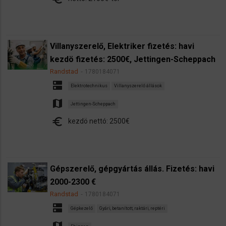
Villanyszerelő, Elektriker fizetés: havi
kezdö fizetés: 2500€, Jettingen-Scheppach
Randstad
1780184071
dns
Elektrotechnikus
Villanyszerelő állások
map
Jettingen-Scheppach
euro
kezdö nettó: 2500€
Gépszerelő, gépgyártás állás. Fizetés: havi
2000-2300 €
Randstad
1780184071
dns
Gépkezelő
Gyári, betanított, raktári, reptéri