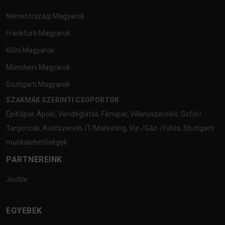
Németországi Magyarok
Frankfurti Magyarok
Kölni Magyarok
Müncheni Magyarok
Stuttgarti Magyarok
SZAKMÁK SZERINTI CSOPORTOK
Építőipar
,
Ápoló
,
Vendéglátás
,
Fémipar
,
Villanyszerelés
,
Sofőr/
Targoncás
,
Autószerelő
,
IT/Marketing
,
Víz-/Gáz-/Fűtés
,
Stuttgarti
munkalehetőségek
PARTNEREINK
Jooble
EGYEBEK