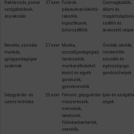
Raktározás, postai
37 ezer
Futárok,
Csomagküldők,
szolgáltatások,
pályaudvari/kikötői
állami és
árurakodás
rakodók,
magántulajdonú
logisztikusok,
szállító és
bútorszállítók
árukezelő cégek
Nevelés, szociális
27 ezer
Munka,
Óvodák, iskolák,
munkás,
szociál(pedagógia)i
mindenféle
gyógypedagógiai
tanácsadók,
szociális és
szakmák
munkanélkülieket
egészségügyi
kísérő és egyéb
gondozóhelyek
gondozók,
gyereknevelők
Gépgyártás- és
25 ezer
Felvonó, gépgyártási
Ipari és szolgált
üzemi technika
műszerészek,
cégek
mérnökök,
lakatosok,
fűtéskarbantartók,
szerelők,