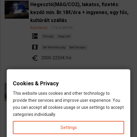
Hegesztö(MAG/CO2), lakatos, fizetés:
kezdö min. Br.18€/óra + ingyenes, egy fős,
kultúrált szállás
Randstad
1762648596
dns
Fémipar
Hegesztő
map
Dél Németország
Bad Saulgau
euro
2000-2250€/hó
Cookies & Privacy
Gépszerelő állás Haldenwang, Fizetés havi
This website uses cookies and other technology to
nettó 2100 - 2800 € + ingyenes, kulturált
provide their services and improve user experience. You
szállás (6 hónapig)
you can accept all cookies usage or use settings to accept
Randstad
1762648596
categories individually.
dns
Gépkezelő
Settings
map
Haldenwang