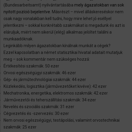
(Bundesarbeitsamt) nyilvántartásába
mely ágazatokban van sok
nyitott pozíció bejelentve
. Másrészt – mivel álláskereséskor nem
csak nagy vonalakban kell tudni, hogy mire lehet jó eséllyel
jelentkezni – sokkal konkrétabb szakmákat is megadunk és azt is
eláruljuk, miért nem sikerül (elég) alkalmas jelöltet találni a
munkaadóknak.
Leginkább milyen ágazatokban kínálnak munkát a cégek?
Ezzel kapcsolatban a német statisztikai hivatal adatait mutatjuk
meg – sok kommentár nem szükséges hozzá:
Értékesítési szakmák: 50 ezer
Orvosi egészségügyi szakmák: 46 ezer
Gép- és járműtechnológiai szakmák: 44 ezer
Közlekedés, logisztika (járművezetőket kivéve): 42 ezer
Mechatronika, energetika, elektromos szakmák: 42 ezer
Járművezetői és teherszállítási szakmák: 34 ezer
Nevelés és szociális szakmák: 31 ezer
Cégvezetés és -szervezés: 30 ezer
Nem orvosi egészségügyi, testápolási, valamint orvostechnikai
szakmák: 25 ezer