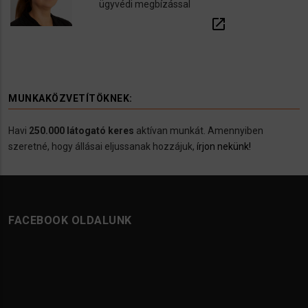
ügyvédi megbízással
open_in_new
MUNKAKÖZVETÍTÖKNEK:
Havi
250.000 látogató keres
aktívan munkát. Amennyiben
szeretné, hogy állásai eljussanak hozzájuk,
írjon nekünk!
FACEBOOK OLDALUNK