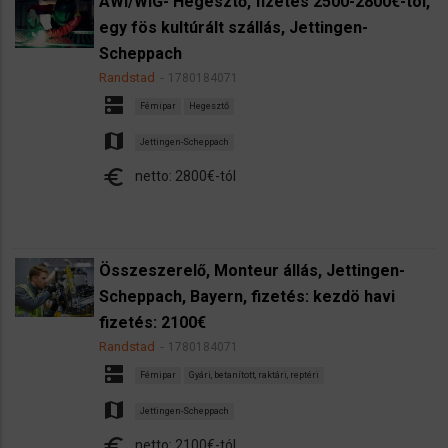
AWI/WIG- Hegesztő, fizetés 2500-2800€-tól,
egy fös kultúrált szállás, Jettingen-
Scheppach
Randstad
1780184071
dns
Fémipar
Hegesztő
map
Jettingen-Scheppach
euro
netto: 2800€-tól
Összeszerelő, Monteur állás, Jettingen-
Scheppach, Bayern, fizetés: kezdö havi
fizetés: 2100€
Randstad
1780184071
dns
Fémipar
Gyári, betanított, raktári, reptéri
map
Jettingen-Scheppach
euro
netto: 2100€-tól