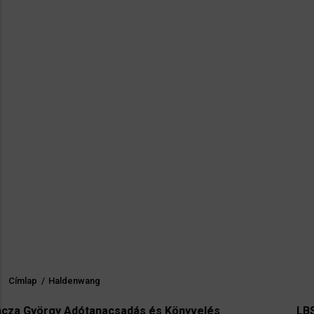
Címlap
/
Haldenwang
Morzsa
ótanacsadás és Könyvelés
LBS Immobilien-