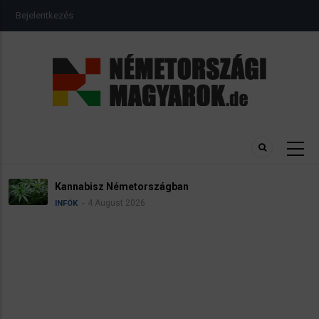
Ugrás
USER
Bejelentkezés
a
ACCOUNT
MENU
tartalomra
Kannabisz Németországban
4 August 2026
INFÓK