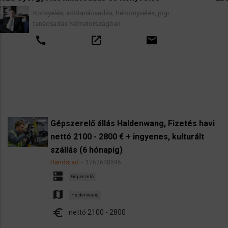
és, adótanácsadás, bérkönyvelés, jogi
Ingatlan
adás Németországban
lakástak
valamin
open_in_new
email
call
Gépszerelő állás Haldenwang, Fizetés havi
nettó 2100 - 2800 € + ingyenes, kulturált
szállás (6 hónapig)
Randstad
1762648596
dns
Gépkezelő
map
Haldenwang
euro
nettó 2100 - 2800