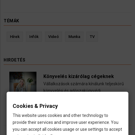
TÉMÁK
Hírek
Infók
Videó
Munka
TV
HIRDETÉS
Könyvelés kizárólag cégeknek
Vállalkozások számára kínálunk teljeskörű
könyvelési és adószakügyvédi
szolgáltatásokat
Cookies & Privacy
call
open_in_new
email
This website uses cookies and other technology to
provide their services and improve user experience. You
you can accept all cookies usage or use settings to accept