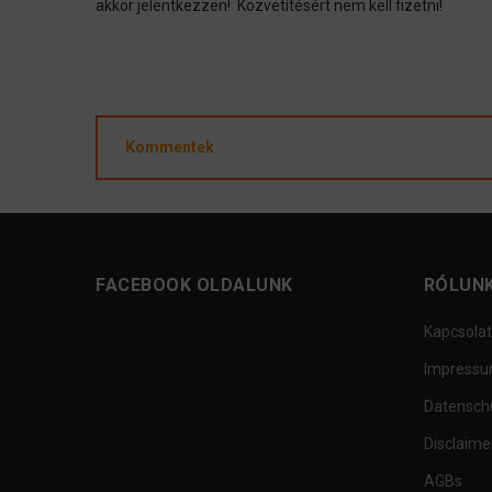
akkor jelentkezzen! Közvetítésért nem kell fizetni!
Kommentek
FACEBOOK OLDALUNK
RÓLUN
Kapcsolat
Impress
Datensch
Disclaime
AGBs