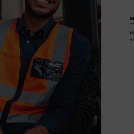
M
H
sz