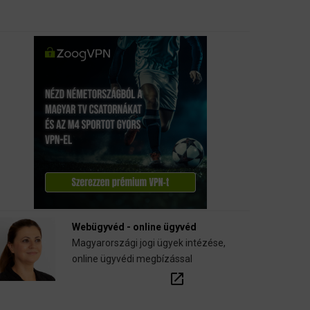
Webügyvéd - online ügyvéd
Magyarországi jogi ügyek intézése,
online ügyvédi megbízással
open_in_new