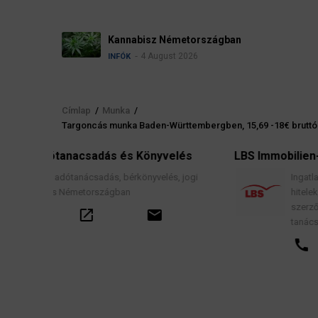
Névadási szabályok Németorsz
4 August 2026
INFÓK
Címlap
/
Munka
/
Morzsa
Targoncás munka Baden-Württembergben, 15,69 -18€ bruttó ó
velés
LBS Immobilien-GmbH NordWest
lés, jogi
Ingatlanközvetítés, lakáscélú finanszírozási
hitelek, lakástakarék- és építési megtakarítási
szerződések, valamint kapcsolódó pénzügyi
l
tanácsadás.
call
open_in_new
email