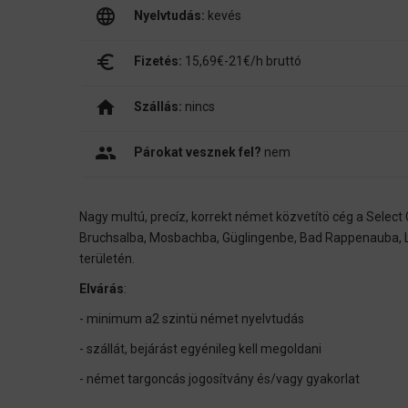
language
Nyelvtudás:
kevés
euro_symbol
Fizetés:
15,69€-21€/h bruttó
home
Szállás:
nincs
people
Párokat vesznek fel?
nem
Nagy multú, precíz, korrekt német közvetítö cég a Sele
Bruchsalba, Mosbachba, Güglingenbe, Bad Rappenauba,
területén.
Elvárás
:
- minimum a2 szintü német nyelvtudás
- szállát, bejárást egyénileg kell megoldani
- német targoncás jogosítvány és/vagy gyakorlat