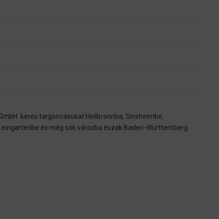
ct GmbH keres targoncásokat Heilbronnba, Sinsheimbe,
 Leingartenbe és még sok városba észak Baden-Württemberg