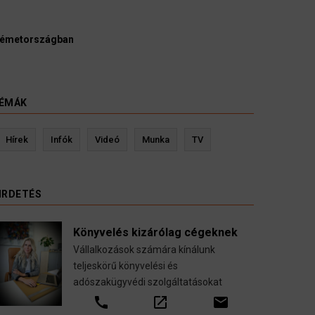
bírák és ügyészek szerint a német politikának mielőbb meg
sgálnia egy pártbetiltási eljárás elindítását.
gust 2026
ÉMÁK
Hírek
Infók
Videó
Munka
TV
Kevin Ressler biztosítási szakértő
Langó 
Gépjármű-, jogvédelmi-, felelősség-, baleset-,
nyugdíj-, fogászati biztosítások.
IRDETÉS
call
open_in_new
email
Könyvelés kizárólag cégeknek
Vállalkozások számára kínálunk
teljeskörű könyvelési és
adószakügyvédi szolgáltatásokat
call
open_in_new
email