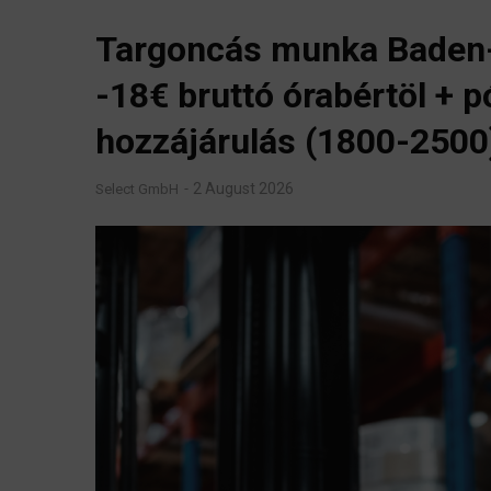
Targoncás munka Baden
-18€ bruttó órabértöl + p
hozzájárulás (1800-2500
2 August 2026
Select GmbH