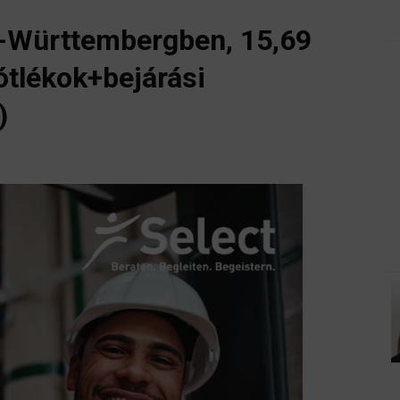
-Württembergben, 15,69
ótlékok+bejárási
)