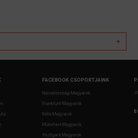
K
FACEBOOK CSOPORTJAINK
P
J
Németországi Magyarok
um
Frankfurti Magyarok
E
utz
Kölni Magyarok
r
Müncheni Magyarok
Stuttgarti Magyarok