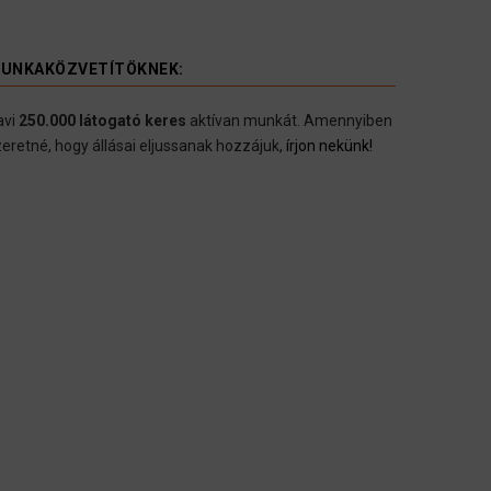
UNKAKÖZVETÍTÖKNEK:
avi
250.000 látogató keres
aktívan munkát. Amennyiben
eretné, hogy állásai eljussanak hozzájuk,
írjon nekünk!