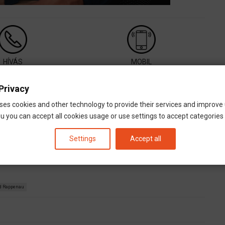
HÍVÁS
MOBIL
phone_android
+491743441336
Privacy
call
+491743441336
ses cookies and other technology to provide their services and improve
u you can accept all cookies usage or use settings to accept categories i
email
a.biliczki@select-gmbh.de
Settings
Accept all
d Rappenau