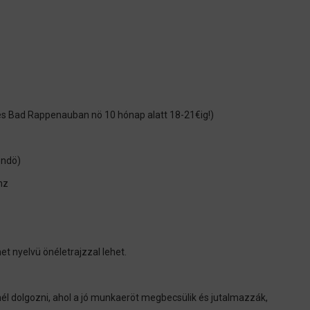
 és Bad Rappenauban nö 10 hónap alatt 18-21€ig!)
endö)
énz
t nyelvü önéletrajzzal lehet.
él dolgozni, ahol a jó munkaeröt megbecsülik és jutalmazzák,