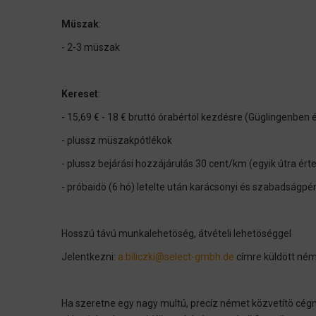
Müszak
:
- 2-3 müszak
Kereset
:
- 15,69 € - 18 € bruttó órabértöl kezdésre (Güglingenben
- plussz müszakpótlékok
- plussz bejárási hozzájárulás 30 cent/km (egyik útra ért
- próbaidö (6 hó) letelte után karácsonyi és szabadságp
Hosszú távú munkalehetöség, átvételi lehetöséggel
Jelentkezni:
a.biliczki@select-gmbh.de
címre küldött néme
Ha szeretne egy nagy multú, precíz német közvetítö cégn