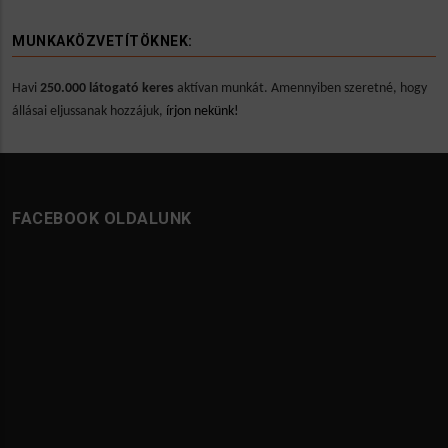
MUNKAKÖZVETÍTÖKNEK:
Havi
250.000 látogató keres
aktívan munkát. Amennyiben szeretné, hogy
állásai eljussanak hozzájuk,
írjon nekünk!
FACEBOOK OLDALUNK