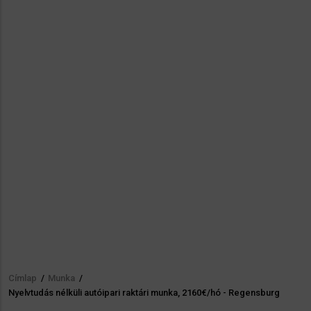
Címlap
/
Munka
/
Morzsa
Nyelvtudás nélküli autóipari raktári munka, 2160€/hó - Regensburg