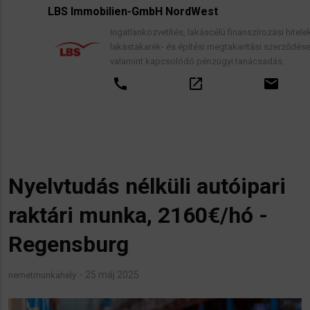
LBS Immobilien-GmbH NordWest
Ingatlanközvetítés, lakáscélú finanszírozási hitelek,
lakástakarék- és építési megtakarítási szerződések,
valamint kapcsolódó pénzügyi tanácsadás.
call
open_in_new
email
Nyelvtudás nélküli autóipari
raktári munka, 2160€/hó -
Regensburg
25 máj 2025
nemetmunkahely