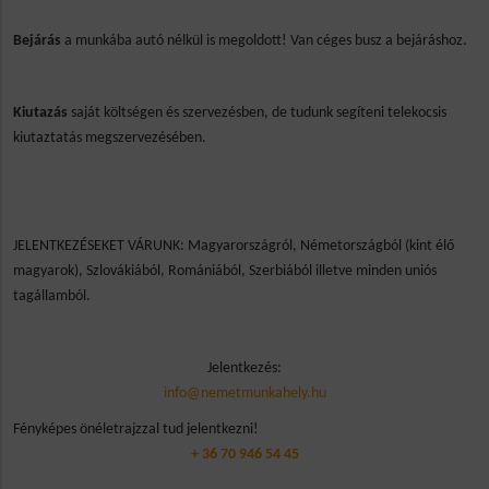
Bejárás
a munkába autó nélkül is megoldott! Van céges busz a bejáráshoz.
Kiutazás
saját költségen és szervezésben, de tudunk segíteni telekocsis
kiutaztatás megszervezésében.
JELENTKEZÉSEKET VÁRUNK: Magyarországról, Németországból (kint élő
magyarok), Szlovákiából, Romániából, Szerbiából illetve minden uniós
tagállamból.
Jelentkezés:
info@nemetmunkahely.hu
Fényképes önéletrajzzal tud jelentkezni!
+ 36 70 946 54 45