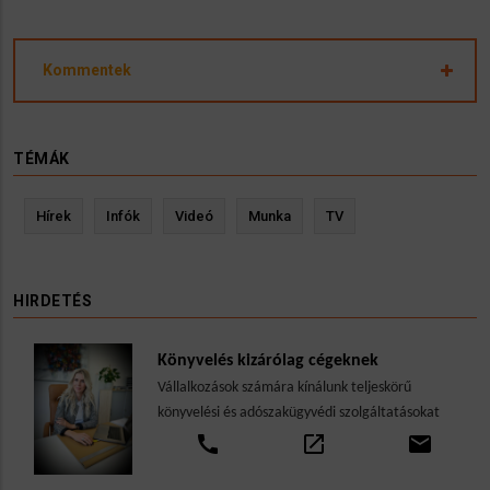
Kommentek
TÉMÁK
Hírek
Infók
Videó
Munka
TV
HIRDETÉS
Könyvelés kizárólag cégeknek
Vállalkozások számára kínálunk teljeskörű
könyvelési és adószakügyvédi szolgáltatásokat
call
open_in_new
email