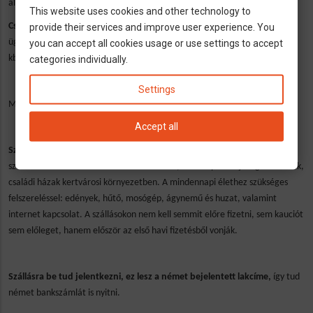
állampolgár.
This website uses cookies and other technology to
Családosoknak
+ 150 EUR a fizetés, ha 3-as adókategóriában van (ennek
provide their services and improve user experience. You
ügyintésében segítünk). Gyerekek után német családi pótlék igényelhető
you can accept all cookies usage or use settings to accept
kb. 200 EUR/gyerek (a Magyarországon élő gyermekekre is lehet!!!)
categories individually.
Settings
Munkáscipőt ingyenesen biztosít a cég.
Accept all
Szállást
a német cég szervezi, kb .380 EUR/hó rezsivel együtt, egyágyas
szállásokon. A szállások nem munkásszállók, hanem panzió jellegű szállások,
családi házak kertvárosi környezetben. A mindennapi élethez szükséges
felszereléssel: edények, hűtő, mosógép, ágynemű és huzat, valamint
internet kapcsolat. A szállásokon nem kell semmit előre fizetni, sem kauciót
sem előleget, hanem először az első havi fizetésből vonják.
Szállásra be tud jelentkezni, ez lesz a német bejelentett lakcíme,
így tud
német bankszámlát is nyitni.