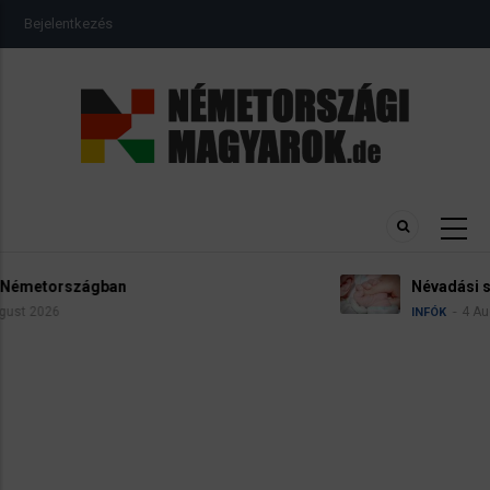
Ugrás
USER
Bejelentkezés
a
ACCOUNT
MENU
tartalomra
Névadási szabályok Németországban
4 August 2026
INFÓK