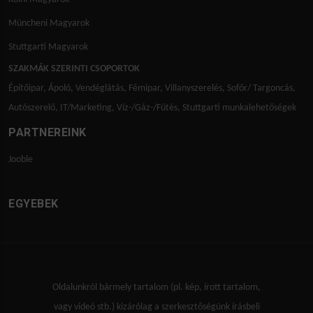
Müncheni Magyarok
Stuttgarti Magyarok
SZAKMÁK SZERINTI CSOPORTOK
Építőipar
,
Ápoló
,
Vendéglátás
,
Fémipar
,
Villanyszerelés
,
Sofőr/ Targoncás
,
Autószerelő
,
IT/Marketing
,
Víz-/Gáz-/Fűtés
,
Stuttgarti munkalehetőségek
PARTNEREINK
Jooble
EGYEBEK
Oldalunkról bármely tartalom (pl. kép, írott tartalom,
vagy videó stb.) kizárólag a szerkesztőségünk írásbeli