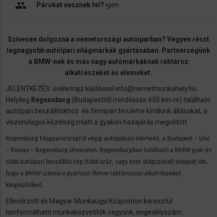
people
Párokat vesznek fel?
igen
Szívesen dolgozna a németországi autóiparban? Vegyen részt
legnagyobb autóipari világmárkák gyártásában. Partnercégünk
a BMW-nek és más nagy autómárkáknak raktároz
alkatrészeket és elemeket.
JELENTKEZÉS: önéletrajz küldéssel info@nemetmunkahely.hu
Helyileg
Regensburg
(Budapesttől mindössze 650 km-re) található
autóipari beszállítókhoz
és fémipari területre kínálunk állásokat, a
viszonylagos közelség miatt a gyakori hazajárás megoldott.
Regensburg Magyarországról végig autópályán elérhető, a Budapest – Linz
– Passau – Regensburg útvonalon. Regensburgban található a BMW gyár és
több autóipari beszállító cég (több száz, vagy ezer dolgozóval) települt ide,
hogy a BMW számára gyártson illetve raktározzon alkatrészeket,
kiegészítőket.
Ellenőrzött és Magyar Munkaügyi Központon keresztül
leinformálható munkaközvetítők vagyunk, engedélyszám: