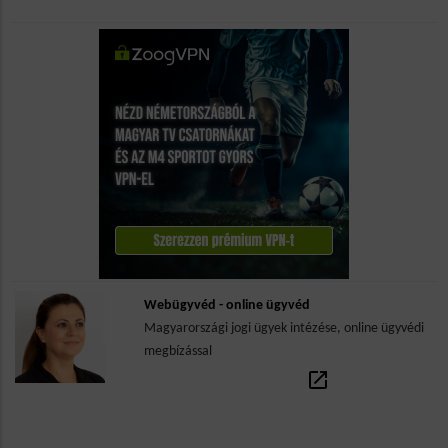
Webügyvéd - online ügyvéd
Magyarországi jogi ügyek intézése, online ügyvédi
megbízással
open_in_new