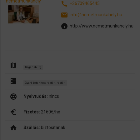
nemetmunkahely
call
+36709465445
email
info@nemetmunkahely.hu
info
http://www.nemetmunkahely.hu
map
Regensburg
dns
Gyári, betanított, raktári, reptéri
language
Nyelvtudás:
nincs
euro_symbol
Fizetés:
2160€/hó
home
Szállás:
biztosítanak