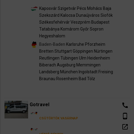
Kaposvár
Szigetvár
Pécs
Mohács
Baja
Szekszárd
Kalocsa
Dunaújváros
Siofók
Székesfehérvár
Veszprém
Budapest
Tatabánya
Komárom
Győr
Sopron
Hegyeshalom
Baden-Baden
Karlsruhe
Pforzheim
Bretten
Stuttgart
Göppingen
Nürtingen
Reutlingen
Tübingen
Ulm
Heidenheim
Biberach
Augsburg
Memmingen
Landsberg
München
Ingolstadt
Freising
Braunau
Rosenheim
Bad Tölz
Gotravel
call
phone_android
CSÜTÖRTÖK
VASÁRNAP
open_in_new