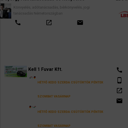
dás, bérkönyvelés, jogi
Ingatlanközvetítés, la
szágban
lakástakarék- és épít
valamint kapcsolódó 
_new
email
call
open_in
Kell 1 Fuvar Kft.
call
phone_android
HÉTFŐ
KEDD
SZERDA
CSÜTÖRTÖK
PÉNTEK
open_in_new
SZOMBAT
VASÁRNAP
email
HÉTFŐ
KEDD
SZERDA
CSÜTÖRTÖK
PÉNTEK
SZOMBAT
VASÁRNAP