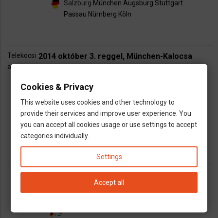
Salzburg
München
Augsburg
Stuttgart
Passau
Nürnberg
Köln
Telekocsi
2014 október 3. reggel, München-Kalocsa
ajánlat
schedule
Indulás:
2014.10.03., 06:00
Cookies & Privacy
groups
Helyek száma: 3
This website uses cookies and other technology to
München
provide their services and improve user experience. You
KALOCSA
you can accept all cookies usage or use settings to accept
categories individually.
Settings
kkkaresz
Accept all
VASÁRNAP