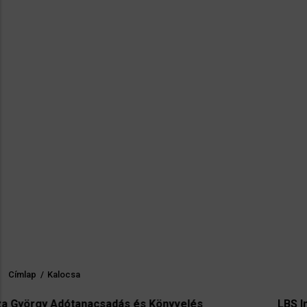
Címlap
/
Kalocsa
Morzsa
ás és Könyvelés
LBS Immobilien-GmbH Nord