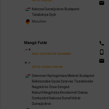
HÉTFŐ
PÉNTEK
email
Kalocsa
Dunaújváros
Budapest
Tatabánya
Győr
München
Mangó Futár
call
phone_android
KEDD
CSÜTÖRTÖK
VASÁRNAP
email
HÉTFŐ
SZERDA
PÉNTEK
Debrecen
Nyíregyháza
Miskolc
Budapest
Békéscsaba
Gyula
Szarvas
Tiszakécske
Nagykőrös
Ócsa
Szeged
Kiskunfélegyháza
Kecskemét
Dabas
Szekszárd
Kalocsa
Dunaföldvár
Dunaújváros