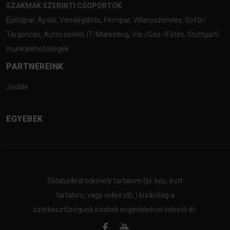
SZAKMÁK SZERINTI CSOPORTOK
Építőipar
,
Ápoló
,
Vendéglátás
,
Fémipar
,
Villanyszerelés
,
Sofőr/
Targoncás
,
Autószerelő
,
IT/Marketing
,
Víz-/Gáz-/Fűtés
,
Stuttgarti
munkalehetőségek
PARTNEREINK
Jooble
EGYEBEK
Oldalunkról bármely tartalom (pl. kép, írott
tartalom, vagy videó stb.) kizárólag a
szerkesztőségünk írásbeli engedélyével vehető át.