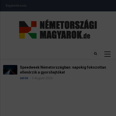
Ugrás
USER
Bejelentkezés
a
ACCOUNT
MENU
tartalomra
Speedweek Németországban: napokig fokozottan
ellenőrzik a gyorshajtókat
3 August 2026
INFÓK