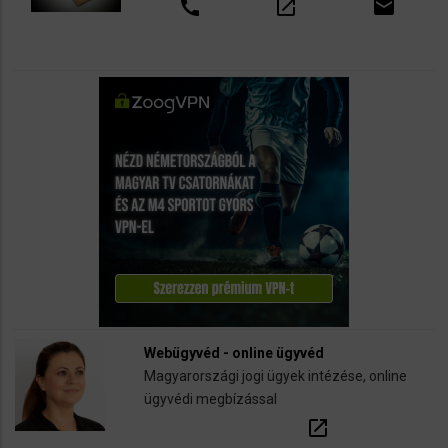
call
open_in_new
email
Webügyvéd - online ügyvéd
Magyarországi jogi ügyek intézése, online
ügyvédi megbízással
open_in_new