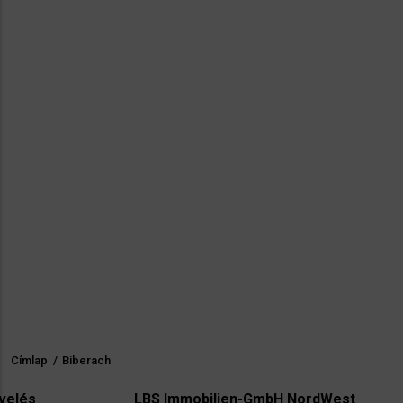
Címlap
/
Biberach
Morzsa
LBS Immobilien-GmbH NordWest