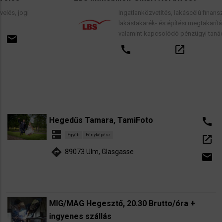
Ingatlanközvetítés, lakáscélú finanszírozási hitele
lakástakarék- és építési megtakarítási szerződés
valamint kapcsolódó pénzügyi tanácsadás.
call
open_in_new
email
Hegedűs Tamara, TamiFoto
call
dns
Egyéb
Fényképész
open_in_new
directions
89073 Ulm, Glasgasse
email
MIG/MAG Hegesztő, 20.30 Brutto/óra +
ingyenes szállás