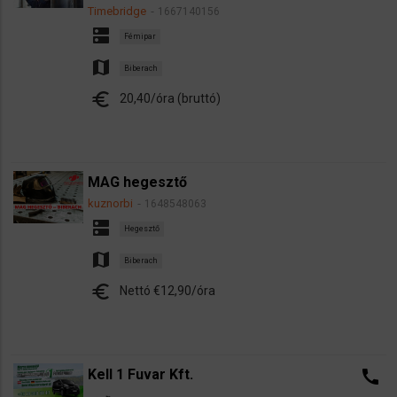
Timebridge
1667140156
dns
Fémipar
map
Biberach
euro
20,40/óra (bruttó)
MAG hegesztő
kuznorbi
1648548063
dns
Hegesztő
map
Biberach
euro
Nettó €12,90/óra
Kell 1 Fuvar Kft.
call