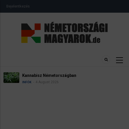
Ugrás
USER
Bejelentkezés
a
ACCOUNT
MENU
tartalomra
abisz Németországban
Névad
4 August 2026
INFÓK