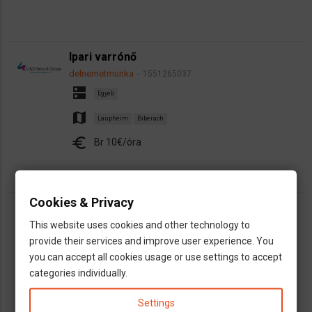
Ipari varrónő
delnemetmunka
1551265037
dns
Egyéb
map
Laupheim
Biberach
euro
Br 10€/óra
Cookies & Privacy
Pék,Péksegéd
This website uses cookies and other technology to
delnemetmunka
1543913709
provide their services and improve user experience. You
dns
Élelmiszeripar
you can accept all cookies usage or use settings to accept
map
Biberach
categories individually.
euro
Br 10€/óra
Settings