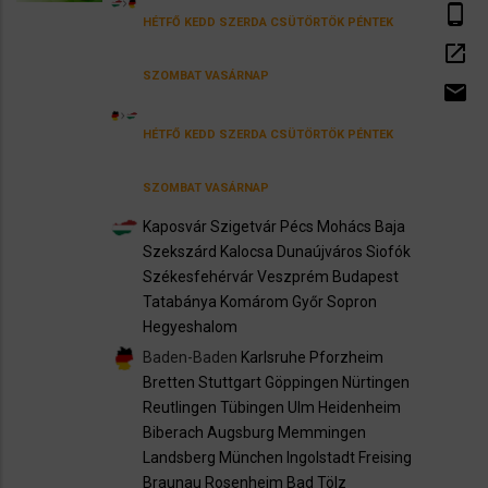
phone_android
HÉTFŐ
KEDD
SZERDA
CSÜTÖRTÖK
PÉNTEK
open_in_new
SZOMBAT
VASÁRNAP
email
HÉTFŐ
KEDD
SZERDA
CSÜTÖRTÖK
PÉNTEK
SZOMBAT
VASÁRNAP
Kaposvár
Szigetvár
Pécs
Mohács
Baja
Szekszárd
Kalocsa
Dunaújváros
Siofók
Székesfehérvár
Veszprém
Budapest
Tatabánya
Komárom
Győr
Sopron
Hegyeshalom
Baden-Baden
Karlsruhe
Pforzheim
Bretten
Stuttgart
Göppingen
Nürtingen
Reutlingen
Tübingen
Ulm
Heidenheim
Biberach
Augsburg
Memmingen
Landsberg
München
Ingolstadt
Freising
Braunau
Rosenheim
Bad Tölz