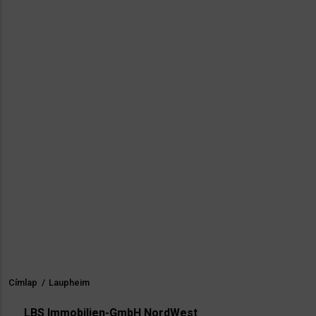
Címlap
/
Laupheim
Morzsa
LBS Immobilien-GmbH NordWest