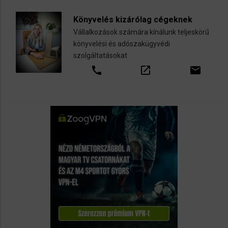
Könyvelés kizárólag cégeknek
Vállalkozások számára kínálunk teljeskörű
könyvelési és adószakügyvédi
szolgáltatásokat
call
open_in_new
email