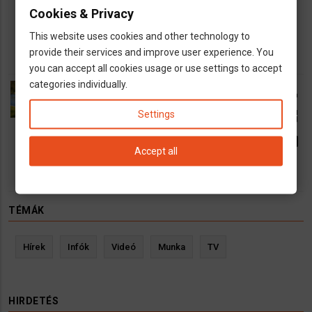
Laupheim
Biberach
Cookies & Privacy
euro
Br 10€/óra
This website uses cookies and other technology to
provide their services and improve user experience. You
you can accept all cookies usage or use settings to accept
categories individually.
TamiPhotography
call
dns
Fényképész
Settings
open_in_new
directions
89073 Ulm
email
Accept all
TÉMÁK
Hírek
Infók
Videó
Munka
TV
HIRDETÉS