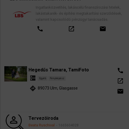
Ingatlanközvetítés, lakáscélú finanszírozási hitelek,
lakástakarék- és építési megtakarítási szerződések,
valamint kapcsolódó pénzügyi tanácsadás.
call
open_in_new
email
Hegedűs Tamara, TamiFoto
call
dns
Egyéb
Fényképész
open_in_new
directions
89073 Ulm, Glasgasse
email
Tervezöiroda
Beata Ruschival
1665604028