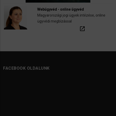
Webügyvéd - online ügyvéd
Magyarországi jogi ügyek intézése, online
ügyvédi megbízással
open_in_new
FACEBOOK OLDALUNK