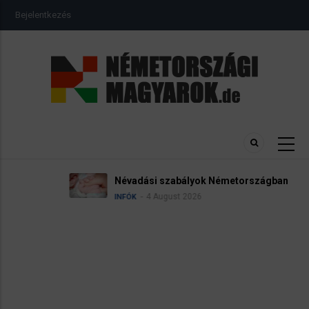
Ugrás
USER
Bejelentkezés
a
ACCOUNT
MENU
tartalomra
Névadási szabályok Németországban
4 August 2026
INFÓK