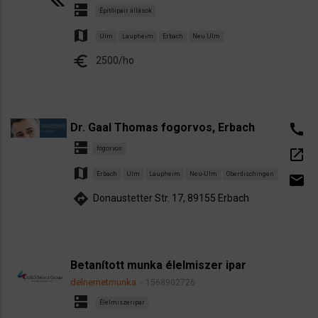
dns
Építőipair állások
map
Ulm
Laupheim
Erbach
Neu Ulm
euro
2500/ho
Dr. Gaal Thomas fogorvos, Erbach
call
dns
fogorvos
open_in_new
map
Erbach
Ulm
Laupheim
Neu-Ulm
Oberdischingen
email
directions
Donaustetter Str. 17, 89155 Erbach
Betanított munka élelmiszer ipar
delnemetmunka
1568902726
dns
Élelmiszeripar