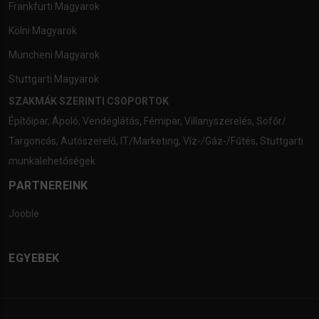
Frankfurti Magyarok
Kölni Magyarok
Müncheni Magyarok
Stuttgarti Magyarok
SZAKMÁK SZERINTI CSOPORTOK
Építőipar
,
Ápoló
,
Vendéglátás
,
Fémipar
,
Villanyszerelés
,
Sofőr/
Targoncás
,
Autószerelő
,
IT/Marketing
,
Víz-/Gáz-/Fűtés
,
Stuttgarti
munkalehetőségek
PARTNEREINK
Jooble
EGYEBEK