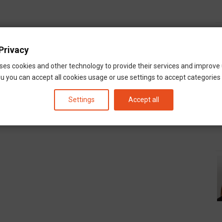
Privacy
Neu Ulm
ses cookies and other technology to provide their services and improve
u you can accept all cookies usage or use settings to accept categories i
Settings
Accept all