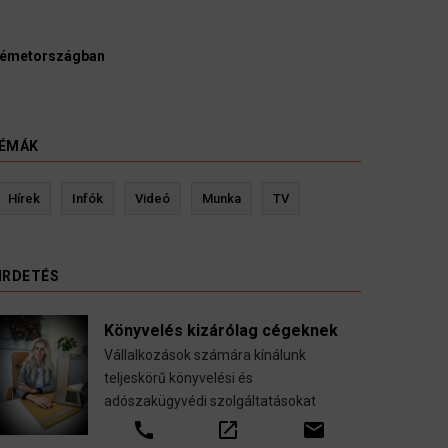
Ügyvédek, bírák
kellene vizsgálni
3 August 2
HÍREK
ÉMÁK
Kevin Ressler biztosítási szakértő
Hírek
Infók
Videó
Munka
TV
se
Gépjármű-, jogvédelmi-, felelősség-, baleset-,
nyugdíj-, fogászati biztosítások.
IRDETÉS
call
open_in_new
email
Könyvelés kizárólag cégeknek
Vállalkozások számára kínálunk
teljeskörű könyvelési és
adószakügyvédi szolgáltatásokat
call
open_in_new
email