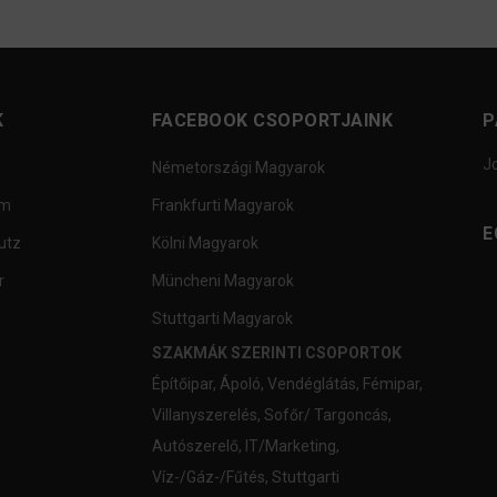
K
FACEBOOK CSOPORTJAINK
P
J
Németországi Magyarok
um
Frankfurti Magyarok
E
utz
Kölni Magyarok
r
Müncheni Magyarok
Stuttgarti Magyarok
SZAKMÁK SZERINTI CSOPORTOK
Építőipar
,
Ápoló
,
Vendéglátás
,
Fémipar
,
Villanyszerelés
,
Sofőr/ Targoncás
,
Autószerelő
,
IT/Marketing
,
Víz-/Gáz-/Fűtés
,
Stuttgarti