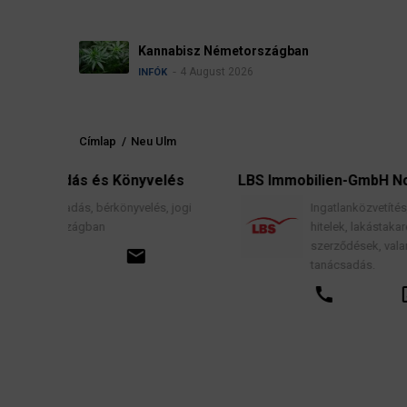
Kannabisz Németországban
4 August 2026
INFÓK
Címlap
/
Neu Ulm
Morzsa
és Könyvelés
LBS Immobilien-GmbH NordWest
érkönyvelés, jogi
Ingatlanközvetítés, lakáscélú finansz
an
hitelek, lakástakarék- és építési megt
szerződések, valamint kapcsolódó 
email
tanácsadás.
call
open_in_new
emai