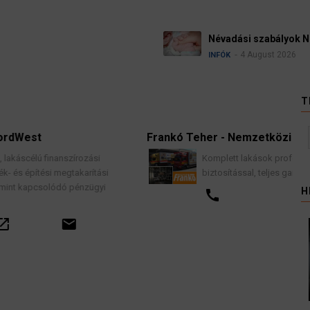
Névadási szabályok Németországban
4 August 2026
INFÓK
T
Frankó Teher - Nemzetközi Költöztetés
írozási
Komplett lakások professzionális költözteté
akarítási
biztosítással, teljes garancia vállalással.
pénzügyi
H
call
email
l