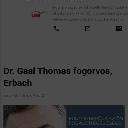
Ingatlanközvetítés, lakáscélú finanszírozási hitelek,
lakástakarék- és építési megtakarítási szerződések,
valamint kapcsolódó pénzügyi tanácsadás.
call
open_in_new
email
Dr. Gaal Thomas fogorvos,
Erbach
25 January 2022
vedy