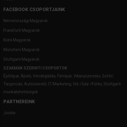
FACEBOOK CSOPORTJAINK
Németországi Magyarok
Frankfurti Magyarok
Kölni Magyarok
Müncheni Magyarok
Stuttgarti Magyarok
SZAKMÁK SZERINTI CSOPORTOK
Építőipar
,
Ápoló
,
Vendéglátás
,
Fémipar
,
Villanyszerelés
,
Sofőr/
Targoncás
,
Autószerelő
,
IT/Marketing
,
Víz-/Gáz-/Fűtés
,
Stuttgarti
munkalehetőségek
PARTNEREINK
Jooble