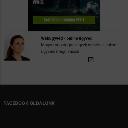
Webügyvéd - online ügyvéd
Magyarországi jogi ügyek intézése, online
ügyvédi megbízással
open_in_new
FACEBOOK OLDALUNK