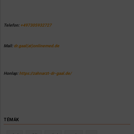
Telefon:
+497305932727
Mail:
dr.gaal(at)onlinemed.de
Honlap:
https://zahnarzt-dr-gaal.de/
TÉMÁK