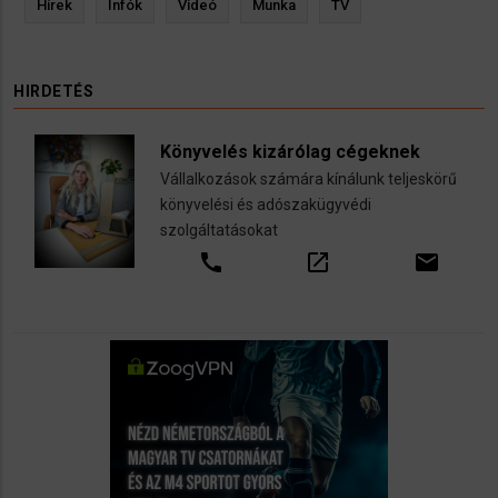
Hírek
Infók
Videó
Munka
TV
HIRDETÉS
Könyvelés kizárólag cégeknek
Vállalkozások számára kínálunk teljeskörű
könyvelési és adószakügyvédi
szolgáltatásokat
call
open_in_new
email