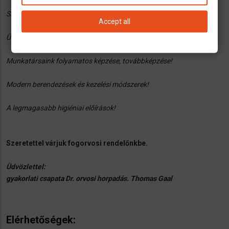
Személyes tanácsadás – szánunk rá időt!
Accept all
Üzemeltetési gyakorlat 1999 óta - több mint 20 éves tapasztalat!
Munkatársaink folyamatos képzése, továbbképzése!
Modern berendezések és kezelési módszerek!
A legmagasabb higiéniai előírások!
Szeretettel várjuk fogorvosi rendelőnkbe.
Üdvözlettel:
gyakorlati csapata Dr. orvosi horpadás. Thomas Gaal
Elérhetőségek: