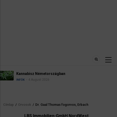
Névadási szabályok Németországban
4 August 2026
INFÓK
Címlap
/
Orvosok
/
Dr. Gaal Thomas fogorvos, Erbach
Morzsa
LBS Immobilien-GmbH NordWest