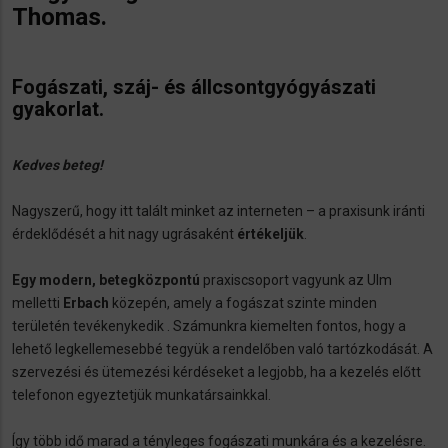
Thomas.
Fogászati, száj- és állcsontgyógyászati
gyakorlat.
Kedves beteg!
Nagyszerű, hogy itt talált minket az interneten – a praxisunk iránti
érdeklődését a hit nagy ugrásaként
értékeljük
.
Egy modern, betegközpontú
praxiscsoport vagyunk az Ulm
melletti
Erbach
közepén, amely a fogászat szinte minden
területén tevékenykedik . Számunkra kiemelten fontos, hogy a
lehető legkellemesebbé tegyük a rendelőben való tartózkodását. A
szervezési és ütemezési kérdéseket a legjobb, ha a kezelés előtt
telefonon egyeztetjük munkatársainkkal.
Így több idő marad a tényleges fogászati ​​munkára és a kezelésre.