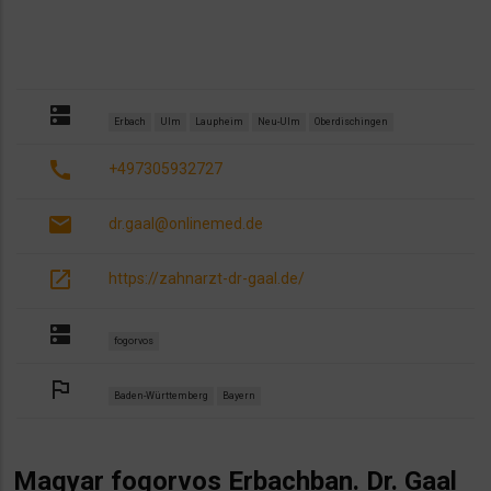
dns
Erbach
Ulm
Laupheim
Neu-Ulm
Oberdischingen
call
+497305932727
email
dr.gaal@onlinemed.de
open_in_new
https://zahnarzt-dr-gaal.de/
dns
fogorvos
outlined_flag
Baden-Württemberg
Bayern
Magyar fogorvos Erbachban. Dr. Gaal