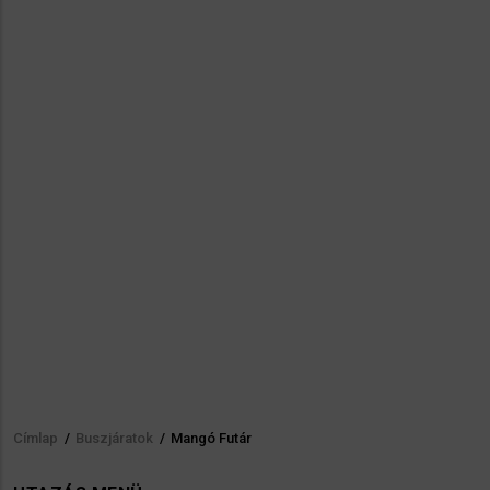
Címlap
/
Buszjáratok
/
Mangó Futár
Morzsa