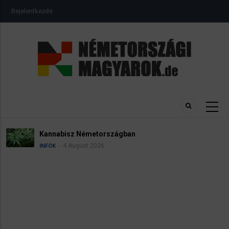
Ugrás
USER
Bejelentkezés
a
ACCOUNT
MENU
tartalomra
Kannabisz Németországban
4 August 2026
INFÓK