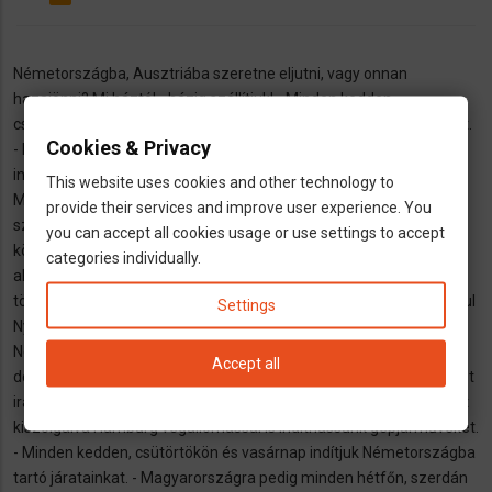
Németországba, Ausztriába szeretne eljutni, vagy onnan
hazajönni? Mi háztól - házig szállítjuk! - Minden kedden,
csütörtökön és vasárnap indítjuk Németországba tartó járatainkat.
Cookies & Privacy
- Magyarországra pedig minden hétfőn, szerdán és pénteken
indulnak sofőrjeink. Magyarországon dél-, közép és kelet
This website uses cookies and other technology to
Magyarország bármely településére elvisszük. Jó utas
provide their services and improve user experience. You
szervezésünknek és a több, mint 3 éves szakmai múltunknak
you can accept all cookies usage or use settings to accept
köszönhetően! Hívjon minket, vagy írjon bizalommal. Fő profilunk
categories individually.
alapján háztól-házig történő személyszállítást vállalunk. Hetente
több alkalommal indítunk járatokat. Fő útvonalak Debrecenből indul
Settings
Nyíregyházára, Miskolc, Budapest útvonalon át Ausztriába, majd
Németországba. Dolgozunk új útvonalak felderítésén, melyek
Accept all
délről indulnának, Békéscsaba, Szeged indulási helyekről Budapest
irányába. Következő célkitűzésünk, hogy egyre növekvő igényeket
kiszolgálva Hamburg végállomással is indíthassunk gépjárműveket.
- Minden kedden, csütörtökön és vasárnap indítjuk Németországba
tartó járatainkat. - Magyarországra pedig minden hétfőn, szerdán