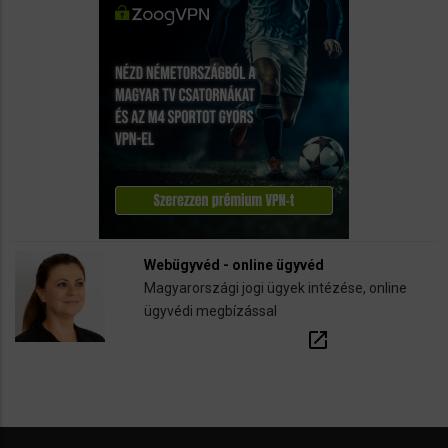
Webügyvéd - online ügyvéd
Magyarországi jogi ügyek intézése, online
ügyvédi megbízással
open_in_new