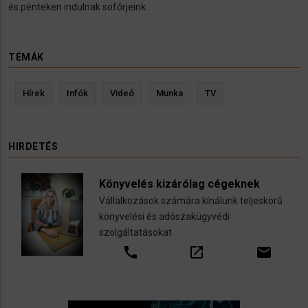
és pénteken indulnak sofőrjeink.
TÉMÁK
Hírek
Infók
Videó
Munka
TV
HIRDETÉS
Könyvelés kizárólag cégeknek
Vállalkozások számára kínálunk teljeskörű
könyvelési és adószakügyvédi
szolgáltatásokat
call
open_in_new
email