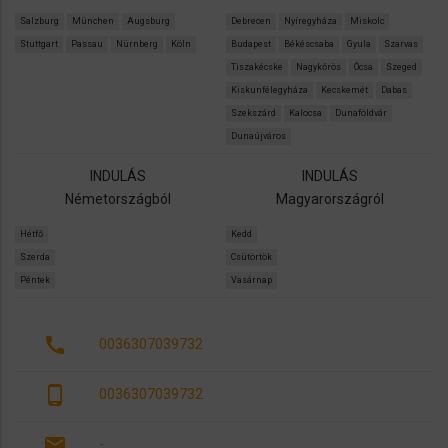
Salzburg
München
Augsburg
Debrecen
Nyíregyháza
Miskolc
Stuttgart
Passau
Nürnberg
Köln
Budapest
Békéscsaba
Gyula
Szarvas
Tiszakécske
Nagykőrös
Ócsa
Szeged
Kiskunfélegyháza
Kecskemét
Dabas
Szekszárd
Kalocsa
Dunaföldvár
Dunaújváros
INDULÁS
INDULÁS
Németországból
Magyarországról
Hétfő
Kedd
Szerda
Csütörtök
Péntek
Vasárnap
call
0036307039732
phone_android
0036307039732
email
-