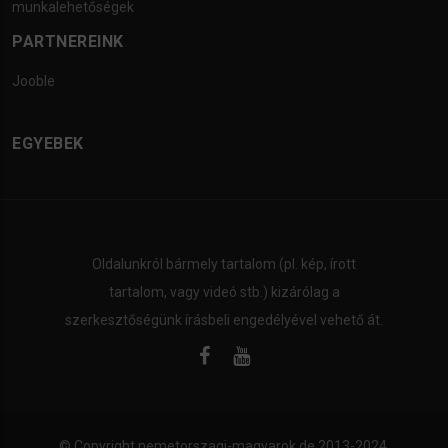
munkalehetőségek
PARTNEREINK
Jooble
EGYEBEK
Oldalunkról bármely tartalom (pl. kép, írott
tartalom, vagy videó stb.) kizárólag a
szerkesztőségünk írásbeli engedélyével vehető át.
© Copyright
nemetorszagi-magyarok.de
2013-2024.