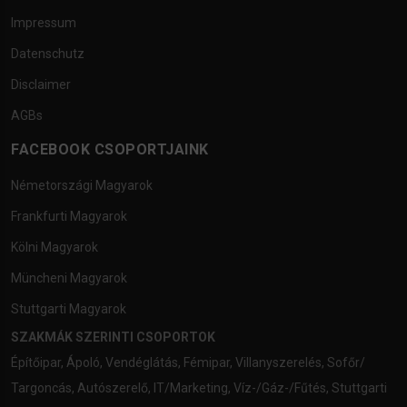
Impressum
Datenschutz
Disclaimer
AGBs
FACEBOOK CSOPORTJAINK
Németországi Magyarok
Frankfurti Magyarok
Kölni Magyarok
Müncheni Magyarok
Stuttgarti Magyarok
SZAKMÁK SZERINTI CSOPORTOK
Építőipar
,
Ápoló
,
Vendéglátás
,
Fémipar
,
Villanyszerelés
,
Sofőr/
Targoncás
,
Autószerelő
,
IT/Marketing
,
Víz-/Gáz-/Fűtés
,
Stuttgarti