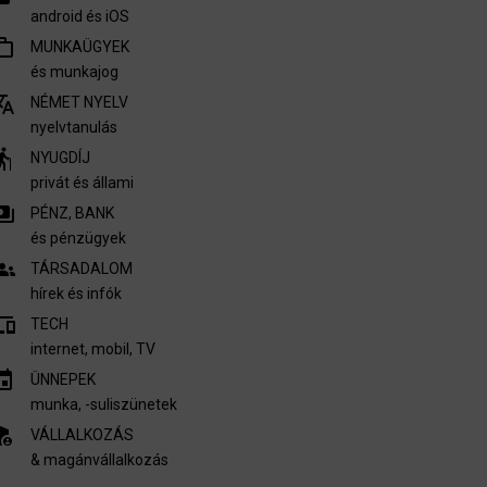
android és iOS
outline
MUNKAÜGYEK
és munkajog
nslate
NÉMET NYELV
nyelvtanulás
derly
NYUGDÍJ
privát és állami
ments
PÉNZ, BANK
és pénzügyek
oups
TÁRSADALOM
hírek és infók
vices
TECH
internet, mobil, TV​
invitation
ÜNNEPEK
munka, -suliszünetek
nel_settings
VÁLLALKOZÁS
& magánvállalkozás