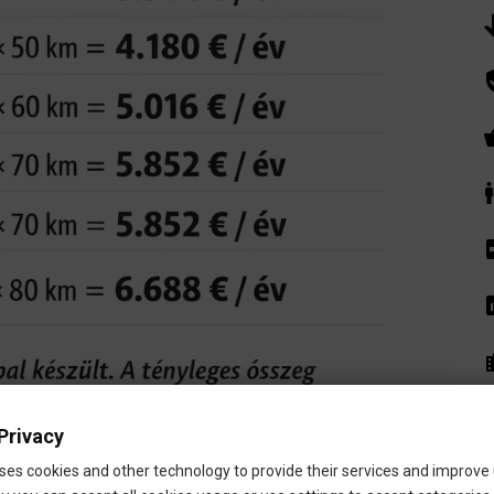
pan
verif
shoppi
family
local
asse
locat
peopl
Privacy
p
ses cookies and other technology to provide their services and improve