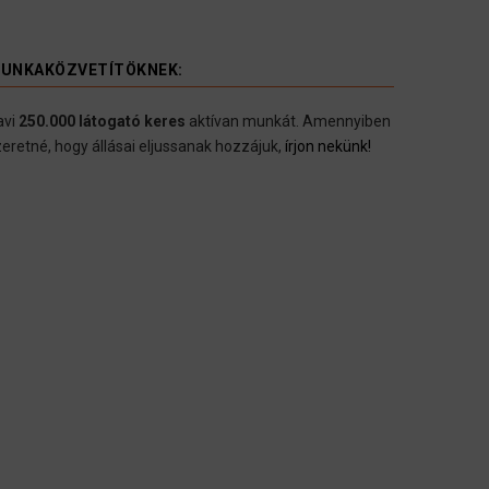
UNKAKÖZVETÍTÖKNEK:
avi
250.000 látogató keres
aktívan munkát. Amennyiben
eretné, hogy állásai eljussanak hozzájuk,
írjon nekünk!