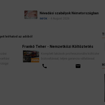
Ügyvédek, bírák és üg
kellene vizsgálnia egy 
3 August 2026
HÍREK
T
eit leírhatod az adóból
Frankó Teher - Nemzetközi Költöztetés
K
Komplett lakások professzionális költöztetése
biztosítással, teljes garancia vállalással.
H
call
email