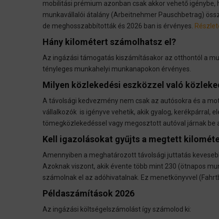
mobilitási prémium azonban csak akkor vehető igénybe, 
munkavállalói átalány (Arbeitnehmer Pauschbetrag) össze
de meghosszabbították és 2026 ban is érvényes.
Részlete
Hány kilométert számolhatsz el?
Az ingázási támogatás kiszámításakor az otthontól a mu
tényleges munkahelyi munkanapokon érvényes.
Milyen közlekedési eszközzel való közleke
A távolsági kedvezmény nem csak az autósokra és a mot
vállalkozók is igényve vehetik, akik gyalog, kerékpárral, e
tömegközlekedéssel vagy megosztott autóval járnak be 
Kell igazolásokat gyűjts a megtett kilomét
Amennyiben a meghatározott távolsági juttatás kevesebb,
Azoknak viszont, akik évente több mint 230 (ötnapos m
számolnak el az adóhivatalnak. Ez menetkönyvvel (Fahrtbu
Példaszámítások 2026
Az ingázási költségelszámolást így számolod ki: