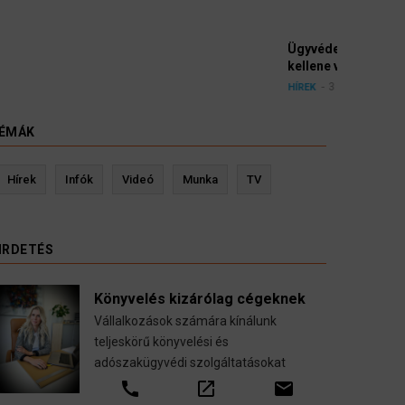
yészek szerint a német politikának mielőbb meg
pártbetiltási eljárás elindítását.
ÉMÁK
evin Ressler biztosítási szakértő
Langó S
Hírek
Infók
Videó
Munka
TV
Gépjármű-, jogvédelmi-, felelősség-, baleset-,
nyugdíj-, fogászati biztosítások.
IRDETÉS
call
open_in_new
email
Könyvelés kizárólag cégeknek
Vállalkozások számára kínálunk
teljeskörű könyvelési és
adószakügyvédi szolgáltatásokat
call
open_in_new
email