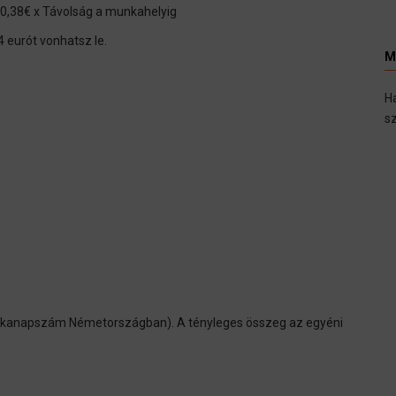
,38€ x Távolság a munkahelyig
 eurót vonhatsz le.
M
H
sz
nkanapszám Németországban). A tényleges összeg az egyéni