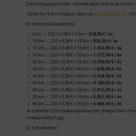
Entfernungspauschale = Munkanapok száma az évben x 0
Tehát, ha 15 km-t ingázol, akkor az
adóalapból (zVE)
1254
Itt néhány példaszámítás
5 km → 220 × 0,38 € × 5 km =
418,00 € / év
10 km → 220 × 0,38 € × 10 km =
836,00 € / év
15 km → 220 × 0,38 € × 15 km =
1.254,00 € / év
20 km → 220 × 0,38 € × 20 km =
1.672,00 € / év
25 km → 220 × 0,38 € × 25 km =
2.090,00 € / év
30 km → 220 × 0,38 € × 30 km =
2.508,00 € / év
40 km → 220 × 0,38 € × 40 km =
3.344,00 € / év
50 km → 220 × 0,38 € × 50 km =
4.180,00 € / év
60 km → 220 × 0,38 € × 60 km =
5.016,00 € / év
70 km → 220 × 0,38 € × 70 km =
5.852,00 € / év
80 km → 220 × 0,38 € × 80 km =
6.688,00 € / év
A számítás 220 munkanappal készült (átlagos éves mu
munkarendtől függ.
Ez is érdekelhet: