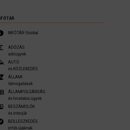
NFÓTÁR
nfo
INFÓTÁR főoldal
_symbol
ADÓZÁS
adóügyek
mmute
AUTÓ
és KÖZLEKEDÉS
er_activism
ÁLLAMI
támogatások
u_book
ÁLLAMPOLGÁRSÁG
és hivatalos ügyek
ory_edu
BESZÁMOLÓK
és interjúk
plore
BEILLESZKEDÉS
infók újaknak