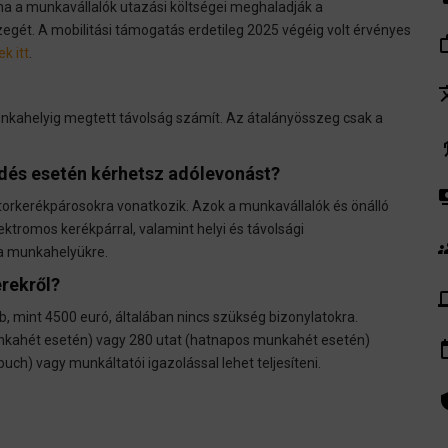
ha a munkavállalók utazási költségei meghaladják a
gét. A mobilitási támogatás erdetileg 2025 végéig volt érvényes
work_
k itt
.
tra
nkahelyig megtett távolság számít. Az átalányösszeg csak a
el
dés esetén kérhetsz adólevonást?
pay
orkerékpárosokra vonatkozik. Azok a munkavállalók és önálló
lektromos kerékpárral, valamint helyi és távolsági
gr
a munkahelyükre.
erekről?
de
 mint 4500 euró, általában nincs szükség bizonylatokra.
unkahét esetén) vagy 280 utat (hatnapos munkahét esetén)
insert_
ch) vagy munkáltatói igazolással lehet teljesíteni.
admin_pa