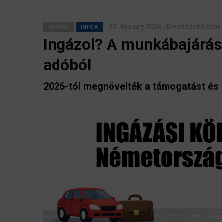
22 January 2026
0 Hozzászólások
/
MUNKA
INFÓK
Ingázol? A munkábajárás 
adóból
2026-tól megnövelték a támogatást és