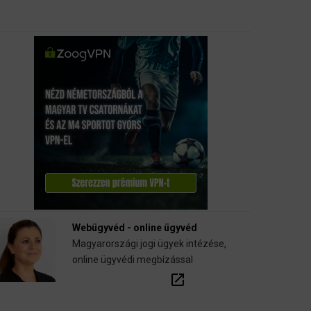
Webügyvéd - online ügyvéd
Magyarországi jogi ügyek intézése,
online ügyvédi megbízással
open_in_new