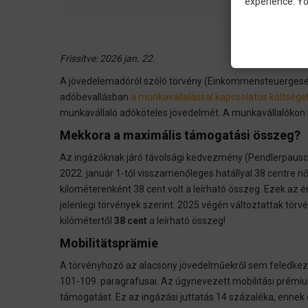
experience. Yo
Frissítve: 2026 jan. 22.
A jövedelemadóról szóló törvény (Einkommensteuergeset
adóbevallásban
a munkavállalással kapcsolatos költség
munkavállaló adóköteles jövedelmét. A munkavállalókon kí
Mekkora a maximális támogatási összeg?
Az ingázóknak járó távolsági kedvezmény (Pendlerpausch
2022. január 1-től visszamenőleges hatállyal 38 centre nő
kilométerenként 38 cent volt a leírható összeg. Ezek az 
jelenlegi törvények szerint. 2025 végén változtattak törv
kilómétertől
38 cent
a leírható összeg!
Mobilitätsprämie
A törvényhozó az alacsony jövedelműekről sem feledkezett
101-109. paragrafusai. Az úgynevezett mobilitási prémiu
támogatást. Ez az ingázási juttatás 14 százaléka, ennek 