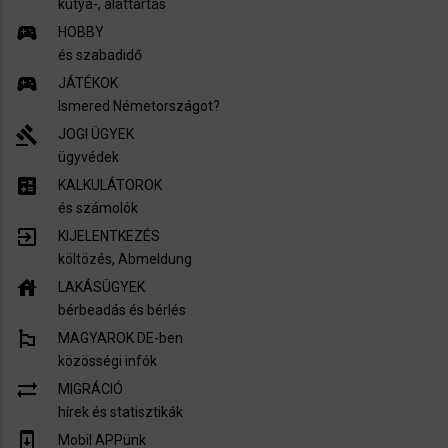
kutya-, álattartás
sports_esports
HOBBY
és szabadidő
sports_esports
JÁTÉKOK
Ismered Németországot?
gavel
JOGI ÜGYEK
ügyvédek
calculate
KALKULÁTOROK
és számolók
exit_to_app
KIJELENTKEZÉS
költözés, Abmeldung
house
LAKÁSÜGYEK
bérbeadás és bérlés
emoji_flags
MAGYAROK DE-ben
közösségi infók
sync_alt
MIGRÁCIÓ
hírek és statisztikák
system_update
Mobil APPünk