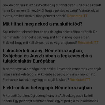
Sok dolgon múlik, az összköltség új autónál olyan 170 euró szokott
lenni. De milyen tényezőktől függ a pontos összeg? Vannak olyan
extrák, amiket kicsivel több pénzért adnak?
Részletek ITT
Mit tilthat meg neked a munkáltatód?
Sok mindent elrendelhet és sok dologba beleszólhat a főnök. De
nem mindent rendelhet el, vagy mit tilthat meg jogszerűen.
Érdekel, hogy mit kell elviselned és végrehajtanod?
Részletek ITT
Lakásbérleti arány: Németországban,
Svájcban és Ausztriában a legkevesebb a
tulajdonlakás Európában
A német nyelvű országokban sokkal kevesebb embernek van saját
lakása mint keletebbre. A különbség pedig óriásinak mondható.
Fontosnak tartod, hogy legyen saját lakásod?
Részletek ITT
Elektronikus betegpapír Németországban
A keresőképtelenségi bizonyítványt (eAU) sokáig papír kellett
leadni. Egy példányt a biztosítónak, egyet pedig a munkáltatónak.