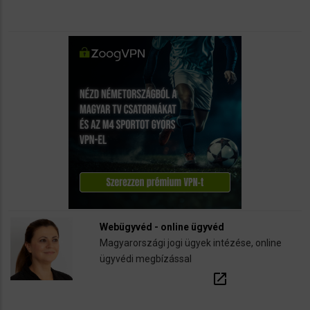
Webügyvéd - online ügyvéd
Magyarországi jogi ügyek intézése, online
ügyvédi megbízással
open_in_new