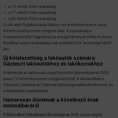
a 13. héttől: 2 hét szabadság
a 17. héttől: 6 hét szabadság
a 20. héttől: 8 hét szabadság
Ez idő alatt foglalkoztatási tilalom van érvényben kivéve, ha az
érintett nő kifejezetten dolgozni akar. A jogosultság a
munkaviszonytól függetlenül és anyagi hátrányok nélkül érvényes.
Korábban a ilyen szabadság csak a betöltött 24. terhességi héttől
járt.
Új kötelezettség a lakóautók számára:
Gázteszt lakóautókhoz és lakókocsikhoz
A lakóautók és lakókocsik cseppfolyósított gázrendszereit 2025.
június 19-től rendszeresen vizsgáztatni kell. A lakóautóban a
főzésnek, hűtésnek és fűtésnek biztonságosabbnak kell lennie, és
el kell kerülni a baleseteket.
Hamarosan döntenek a következő évek
minimálbéréről
A Minimálbért Megállapító Bizottságnak 2025. június végéig