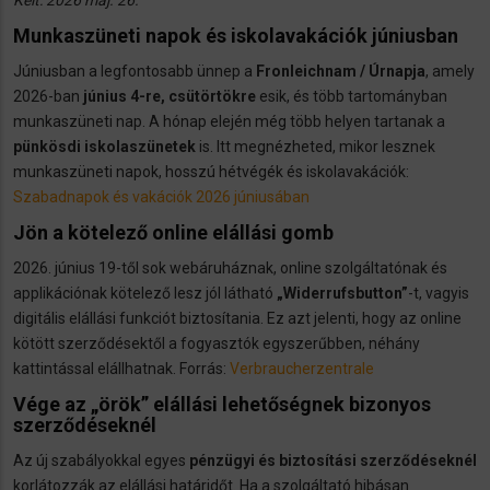
Munkaszüneti napok és iskolavakációk júniusban
Júniusban a legfontosabb ünnep a
Fronleichnam / Úrnapja
, amely
2026-ban
június 4-re, csütörtökre
esik, és több tartományban
munkaszüneti nap. A hónap elején még több helyen tartanak a
pünkösdi iskolaszünetek
is. Itt megnézheted, mikor lesznek
munkaszüneti napok, hosszú hétvégék és iskolavakációk:
Szabadnapok és vakációk 2026 júniusában
Jön a kötelező online elállási gomb
2026. június 19-től sok webáruháznak, online szolgáltatónak és
applikációnak kötelező lesz jól látható
„Widerrufsbutton”
-t, vagyis
digitális elállási funkciót biztosítania. Ez azt jelenti, hogy az online
kötött szerződésektől a fogyasztók egyszerűbben, néhány
kattintással elállhatnak. Forrás:
Verbraucherzentrale
Vége az „örök” elállási lehetőségnek bizonyos
szerződéseknél
Az új szabályokkal egyes
pénzügyi és biztosítási szerződéseknél
korlátozzák az elállási határidőt. Ha a szolgáltató hibásan