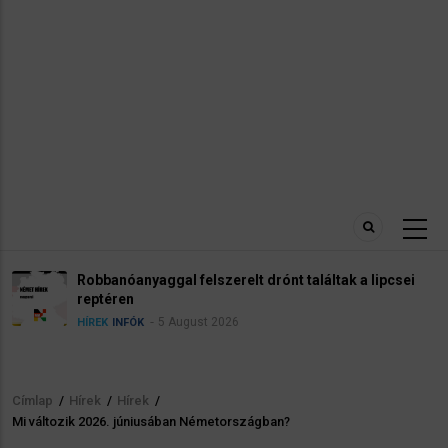
Robbanóanyaggal felszerelt drónt találtak a lipcsei
reptéren
5 August 2026
HÍREK
INFÓK
Címlap
/
Hírek
/
Hírek
/
Morzsa
Mi változik 2026. júniusában Németországban?