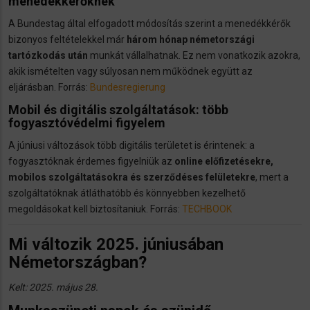
menedékkérőknek
A Bundestag által elfogadott módosítás szerint a menedékkérők
bizonyos feltételekkel már
három hónap németországi
tartózkodás után
munkát vállalhatnak. Ez nem vonatkozik azokra,
akik ismételten vagy súlyosan nem működnek együtt az
eljárásban. Forrás:
Bundesregierung
Mobil és digitális szolgáltatások: több
fogyasztóvédelmi figyelem
A júniusi változások több digitális területet is érintenek: a
fogyasztóknak érdemes figyelniük az
online előfizetésekre,
mobilos szolgáltatásokra és szerződéses felületekre
, mert a
szolgáltatóknak átláthatóbb és könnyebben kezelhető
megoldásokat kell biztosítaniuk. Forrás:
TECHBOOK
Mi változik 2025. júniusában
Németországban?
Kelt: 2025. május 28.