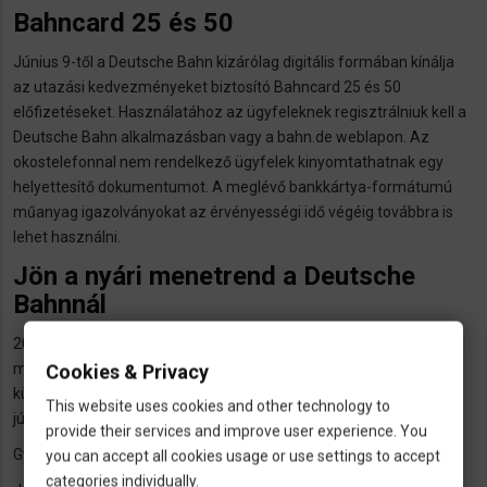
Bahncard 25 és 50
Június 9-től a Deutsche Bahn kizárólag digitális formában kínálja
az utazási kedvezményeket biztosító Bahncard 25 és 50
előfizetéseket. Használatához az ügyfeleknek regisztrálniuk kell a
Deutsche Bahn alkalmazásban vagy a bahn.de weblapon. Az
okostelefonnal nem rendelkező ügyfelek kinyomtathatnak egy
helyettesítő dokumentumot. A meglévő bankkártya-formátumú
műanyag igazolványokat az érvényességi idő végéig továbbra is
lehet használni.
Jön a nyári menetrend a Deutsche
Bahnnál
2024. június 9-én a Deutsche Bahn átáll a téli menetrendről a nyári
menetrendre, amely 2024. december közepéig lesz hatályos. A
Cookies & Privacy
különböző összeköttetések néhány apró változásán kívül csupán
This website uses cookies and other technology to
júliustól lesznek nagyobb változások.
provide their services and improve user experience. You
Gyorsabban megszerezhető lesz a német állampolgárság
you can accept all cookies usage or use settings to accept
categories individually.