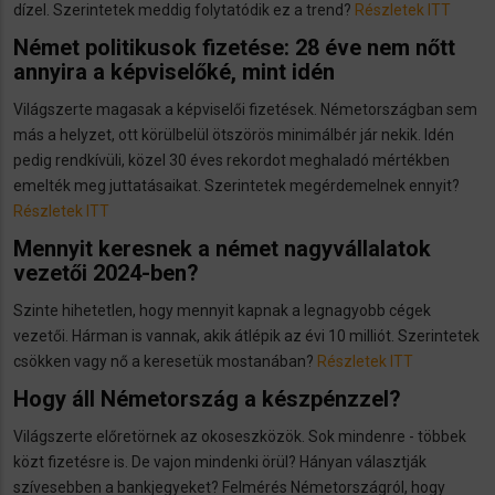
dízel. Szerintetek meddig folytatódik ez a trend?
Részletek ITT
Német politikusok fizetése: 28 éve nem nőtt
annyira a képviselőké, mint idén
Világszerte magasak a képviselői fizetések. Németországban sem
más a helyzet, ott körülbelül ötszörös minimálbér jár nekik. Idén
pedig rendkívüli, közel 30 éves rekordot meghaladó mértékben
emelték meg juttatásaikat. Szerintetek megérdemelnek ennyit?
Részletek ITT
Mennyit keresnek a német nagyvállalatok
vezetői 2024-ben?
Szinte hihetetlen, hogy mennyit kapnak a legnagyobb cégek
vezetői. Hárman is vannak, akik átlépik az évi 10 milliót. Szerintetek
csökken vagy nő a keresetük mostanában?
Részletek ITT
Hogy áll Németország a készpénzzel?
Világszerte előretörnek az okoseszközök. Sok mindenre - többek
közt fizetésre is. De vajon mindenki örül? Hányan választják
szívesebben a bankjegyeket? Felmérés Németországról, hogy