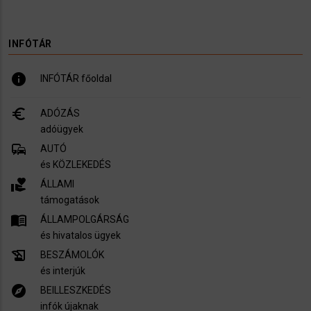
INFÓTÁR
info
INFÓTÁR főoldal
euro_symbol
ADÓZÁS
adóügyek
commute
AUTÓ
és KÖZLEKEDÉS
volunteer_activism
ÁLLAMI
támogatások
menu_book
ÁLLAMPOLGÁRSÁG
és hivatalos ügyek
history_edu
BESZÁMOLÓK
és interjúk
explore
BEILLESZKEDÉS
infók újaknak