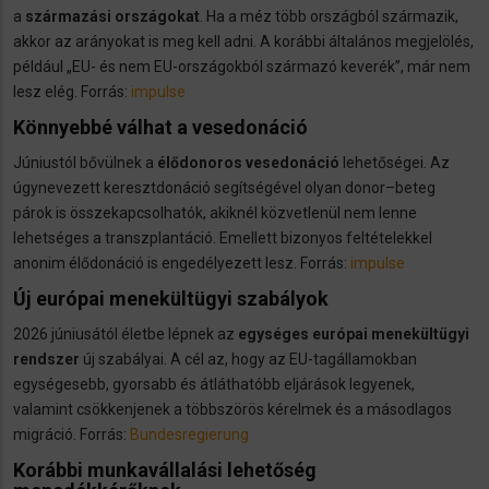
a
származási országokat
. Ha a méz több országból származik,
akkor az arányokat is meg kell adni. A korábbi általános megjelölés,
például „EU- és nem EU-országokból származó keverék”, már nem
lesz elég. Forrás:
impulse
Könnyebbé válhat a vesedonáció
Júniustól bővülnek a
élődonoros vesedonáció
lehetőségei. Az
úgynevezett keresztdonáció segítségével olyan donor–beteg
párok is összekapcsolhatók, akiknél közvetlenül nem lenne
lehetséges a transzplantáció. Emellett bizonyos feltételekkel
anonim élődonáció is engedélyezett lesz. Forrás:
impulse
Új európai menekültügyi szabályok
2026 júniusától életbe lépnek az
egységes európai menekültügyi
rendszer
új szabályai. A cél az, hogy az EU-tagállamokban
egységesebb, gyorsabb és átláthatóbb eljárások legyenek,
valamint csökkenjenek a többszörös kérelmek és a másodlagos
migráció. Forrás:
Bundesregierung
Korábbi munkavállalási lehetőség