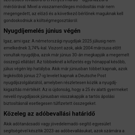
mérőórával. Mivel a visszamenőleges módosítás már nem
megengedett, az előző és a következő bérlőnek maguknak kell
gondoskodniuk a költségmegosztásról.
Nyugdíjemelés június végén
Igaz, ami igaz: A németországi nyugdíjak 2025 júliusig nem
emelkednek 3,74%-kal. Viszont azok, akik 2004 márciusa előtt
vonultak nyugdíjba, azok már június 30-án megkapják a megemelt
összegű ellátást. Az többieknél a kifizetés egy hónappal később,
július végén lép hatályba. Akik már júniusban többet kapnak, azok
legkésőbb június 27-ig levelet kapnak a Deutsche Post
nyugdíjszolgálatától, amelyben részletesen közlik a nyugdíj-
kiigazítás mértékét. Az is újdonság, hogy a 25 év alatti gyermeket
nevelő nyugdíjasok júniusban visszakapják a tartós ápolási
biztosításnál esetlegesen túlfizetett összegeket.
Közeleg az adóbevallási határidő
Akik adótanácsadó vagy jövedelemadó-segítő egyesület
segítségével készítik 2023-as adóbevallásukat, azok számára a