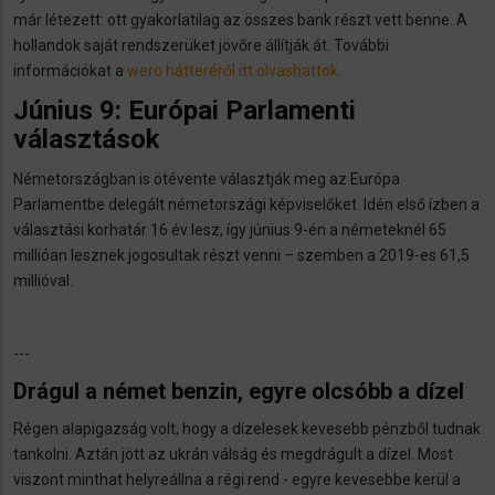
már létezett: ott gyakorlatilag az összes bank részt vett benne. A
hollandok saját rendszerüket jövőre állítják át. További
információkat a
wero hátteréről itt olvashattok
.
Június 9: Európai Parlamenti
választások
Németországban is ötévente választják meg az Európa
Parlamentbe delegált németországi képviselőket. Idén első ízben a
választási korhatár 16 év lesz, így június 9-én a németeknél 65
millióan lesznek jogosultak részt venni – szemben a 2019-es 61,5
millióval.
---
Drágul a német benzin, egyre olcsóbb a dízel
Régen alapigazság volt, hogy a dízelesek kevesebb pénzből tudnak
tankolni. Aztán jött az ukrán válság és megdrágult a dízel. Most
viszont minthat helyreállna a régi rend - egyre kevesebbe kerül a