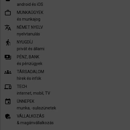
android és iOS
work_outline
MUNKAÜGYEK
és munkajog
translate
NÉMET NYELV
nyelvtanulás
elderly
NYUGDÍJ
privát és állami
payments
PÉNZ, BANK
és pénzügyek
groups
TÁRSADALOM
hírek és infók
devices
TECH
internet, mobil, TV​
insert_invitation
ÜNNEPEK
munka, -suliszünetek
admin_panel_settings
VÁLLALKOZÁS
& magánvállalkozás