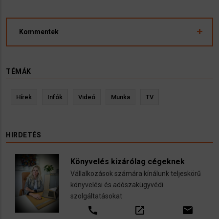
Kommentek
TÉMÁK
Hírek
Infók
Videó
Munka
TV
HIRDETÉS
Könyvelés kizárólag cégeknek
Vállalkozások számára kínálunk teljeskörű
könyvelési és adószakügyvédi
szolgáltatásokat
call
open_in_new
email