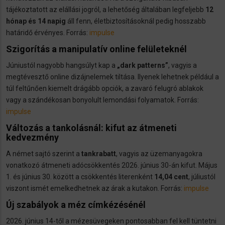
tájékoztatott az elállási jogról, a lehetőség általában legfeljebb
12
hónap és 14 napig
áll fenn, életbiztosításoknál pedig hosszabb
határidő érvényes. Forrás:
impulse
Szigorítás a manipulatív online felületeknél
Júniustól nagyobb hangsúlyt kap a
„dark patterns”
, vagyis a
megtévesztő online dizájnelemek tiltása. Ilyenek lehetnek például a
túl feltűnően kiemelt drágább opciók, a zavaró felugró ablakok
vagy a szándékosan bonyolult lemondási folyamatok. Forrás:
impulse
Változás a tankolásnál: kifut az átmeneti
kedvezmény
A német sajtó szerint a
tankrabatt
, vagyis az üzemanyagokra
vonatkozó átmeneti adócsökkentés 2026. június 30-án kifut. Május
1. és június 30. között a csökkentés literenként
14,04 cent
, júliustól
viszont ismét emelkedhetnek az árak a kutakon. Forrás:
impulse
Új szabályok a méz címkézésénél
2026. június 14-től a mézesüvegeken pontosabban fel kell tüntetni