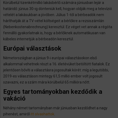
Körülbelül tizenkétmillió lakásbérlő számára júniusban lejár a
határidő: június 30-ig dönteniük kell, hogyan oldják meg a televízió
vételét a lakásukban a jövőben. Július 1-től a bérbeadók nem
háríthatják át a TV-vétel költségeit a bérlőkre a rezsiszámlán
(Nebenkostenabrechnung) keresztül. Ez véget vet annak a régóta
fennálló gyakorlatnak is, hogy a bérlőknek automatikusan van
kábeles internetjük a bérbeadón keresztül.
Európai választások
Németországban a június 9-i európai választásokon első
alkalommal vehetnek részt a 16. életévüket betöltött fiatalok. Ez
jelentősen bővíti a választásra jogosultak körét: míg a legutóbbi,
2019-es választáson mintegy 61,5 millió ember volt jogosult
szavazni, ez a szám mára körülbelül 65 millióra nőtt.
Egyes tartományokban kezdődik a
vakáció
Néhány német tartományban már júniusban kezdődhet a nagy
pihenést, amiről
itt olvashattok
.