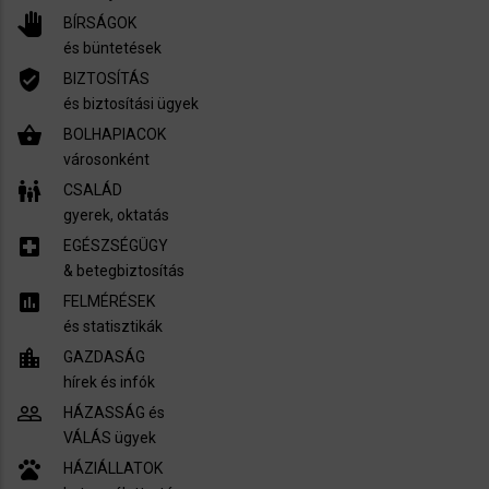
pan_tool
BÍRSÁGOK
és büntetések
verified_user
BIZTOSÍTÁS
és biztosítási ügyek
shopping_basket
BOLHAPIACOK
városonként
family_restroom
CSALÁD
gyerek, oktatás
local_hospital
EGÉSZSÉGÜGY
​& betegbiztosítás
assessment
FELMÉRÉSEK
és statisztikák
location_city
GAZDASÁG
hírek és infók
people_outline
HÁZASSÁG és
VÁLÁS ügyek
pets
HÁZIÁLLATOK