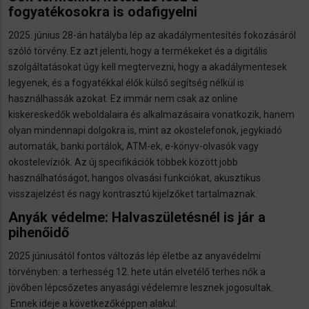
fogyatékosokra is odafigyelni
2025. június 28-án hatályba lép az akadálymentesítés fokozásáról
szóló törvény. Ez azt jelenti, hogy a termékeket és a digitális
szolgáltatásokat úgy kell megtervezni, hogy a akadálymentesek
legyenek, és a fogyatékkal élők külső segítség nélkül is
használhassák azokat. Ez immár nem csak az online
kiskereskedők weboldalaira és alkalmazásaira vonatkozik, hanem
olyan mindennapi dolgokra is, mint az okostelefonok, jegykiadó
automaták, banki portálok, ATM-ek, e-könyv-olvasók vagy
okostelevíziók. Az új specifikációk többek között jobb
használhatóságot, hangos olvasási funkciókat, akusztikus
visszajelzést és nagy kontrasztú kijelzőket tartalmaznak.
Anyák védelme: Halvaszületésnél is jár a
pihenőidő
2025 júniusától fontos változás lép életbe az anyavédelmi
törvényben: a terhesség 12. hete után elvetélő terhes nők a
jövőben lépcsőzetes anyasági védelemre lesznek jogosultak.
Ennek ideje a következőképpen alakul: