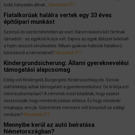
tudd, hányadán állnak...
Részletek ITT
Fiatalkorúak halálra vertek egy 33 éves
építőipari munkást
Szörnyű és szinte hihetetlen az eset. Három kiskorú két férfinak
támadott - az egyiknél kutya volt. Sajnos az egyik áldozat belehalt
a fején okozott sérülésekbe. Milyen gyakran hallotok fiatalkorú
bűnözésről a németeknél?
Részletek ITT
Kindergrundsicherung: Állami gyereknevelési
támogatási alapcsomag
Eddig volt Kindergeld, Bürgergeld, Kinderzuschlag stb. Szóval
sokféleképp adtak támogatást a gyerekneveléshez. De ki bírja ezt
mind észbentartani? A németek most kitalálták, hogy ezeket
összevonják, hogy mindenki jobban átlássa. És hogy mindenki
megkapja, ami jár. Szerintetek mennyire volt bonyolult az eddigi
rendszer?
Részletek ITT
Mennyibe kerül az autó beíratása
Németországban?