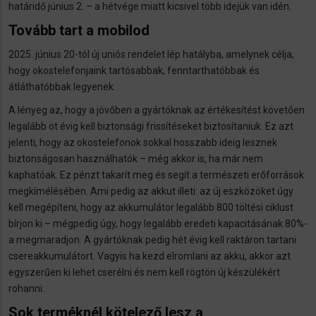
határidő június 2. – a hétvége miatt kicsivel több idejük van idén.
Tovább tart a mobilod
2025. június 20-tól új uniós rendelet lép hatályba, amelynek célja,
hogy okostelefonjaink tartósabbak, fenntarthatóbbak és
átláthatóbbak legyenek.
A lényeg az, hogy a jövőben a gyártóknak az értékesítést követően
legalább öt évig kell biztonsági frissítéseket biztosítaniuk. Ez azt
jelenti, hogy az okostelefonok sokkal hosszabb ideig lesznek
biztonságosan használhatók – még akkor is, ha már nem
kaphatóak. Ez pénzt takarít meg és segít a természeti erőforrások
megkímélésében. Ami pedig az akkut illeti: az új eszközöket úgy
kell megépíteni, hogy az akkumulátor legalább 800 töltési ciklust
bírjon ki – mégpedig úgy, hogy legalább eredeti kapacitásának 80%-
a megmaradjon. A gyártóknak pedig hét évig kell raktáron tartani
csereakkumulátort. Vagyis ha kezd elromlani az akku, akkor azt
egyszerűen ki lehet cserélni és nem kell rögtön új készülékért
rohanni.
Sok terméknél kötelező lesz a