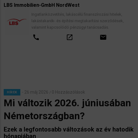
LBS Immobilien-GmbH NordWest
Ingatlanközvetítés, lakáscélú finanszírozási hitelek,
lakástakarék- és építési megtakarítási szerződések,
valamint kapcsolódó pénzügyi tanácsadás.
call
open_in_new
email
26 máj 2026
0 Hozzászólások
/
HÍREK
Mi változik 2026. júniusában
Németországban?
Ezek a legfontosabb változások az év hatodik
hónapjában