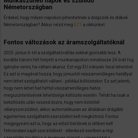
Munkaszüneti napok és szünidő
Németországban
Érdekel, hogy milyen napokon pihenhetnek a dolgozók és diákok
Németországban? Akkor nézd meg
EZT
a cikkünket.
Fontos változások az áramszolgáltatóknál
2025. június 6-tól a szolgáltatóváltás sokkal gyorsabb lesz. A
korábbi három hét helyett a munkanapokon mindössze 24 órát fog
igénybe venni, ha váltani akarsz. Ezt egy EU-irányelv teszi lehetővé.
Ez azt is magával hozza, hogy júniustól visszamenőleges hatállyal
nem lehet szolgáltatót váltani - például költözéskor. Ez azt jelenti,
hogy nem lehet hat héttel visszamenőleges hatos
megszüntetésének lehetősége költözés esetén. Tehát ha csak a
beköltözés után veszed észre, hogy nem kötöttél
villanyszerződést, akkor automatikusan az általában drágább
egyetemes szolgáltatói szerződést kell megkötnöd. Fontos
megjegyezni azt is, hogy az előző bérlőnek is időben kell
felmondani saját szerződését - ellenkező esetben a régi
szerződés továbbra is érvényes marad – ugyanazzal a