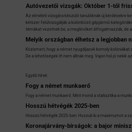
Autóvezetői vizsgák: Október 1-től friss
Az elméleti vizsgára készülő tanulóknak új kérdésekre kel
kétszer felülvizsgálják a különböző gépjármű-kategóriákra
témákat vezetnek be, a meglévőket átfogalmazzák, de aká
Melyik országban élhetsz a legjobban 
Közismert, hogy a német nyugdíjasok komoly kolóniákat alk
De a lehetőségek itt nem állnak meg. Vajon hol jó nekik az
Egyéb hírek:
Fogy a német munkaerő
Fogy a német munkaerő. Mint mond a statisztika a munk
Hosszú hétvégék 2025-ben
Hosszú hétvégék 2025-ben. Hozzuk ki a maximumot a 
Koronajárvány-bírságok: a bajor minis