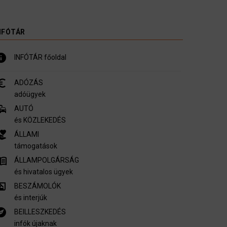
NFÓTÁR
nfo
INFÓTÁR főoldal
_symbol
ADÓZÁS
adóügyek
mmute
AUTÓ
és KÖZLEKEDÉS
er_activism
ÁLLAMI
támogatások
u_book
ÁLLAMPOLGÁRSÁG
és hivatalos ügyek
ory_edu
BESZÁMOLÓK
és interjúk
plore
BEILLESZKEDÉS
infók újaknak