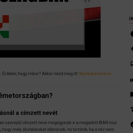
I
i
euro
co
. Érdekel, hogy mikor? Akkor nézd meg itt:
Munkaszüneti és
volunte
men
Németországban?
hist
lásnál a címzett nevét
ásban szereplő címzett neve megegyezik-e a megadott IBAN-hoz
ex
hogy mely átutalásokat ellenőrzik, mi történik, ha a név nem