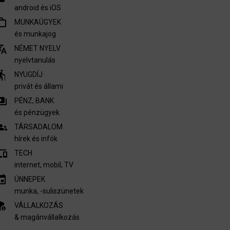
android és iOS
outline
MUNKAÜGYEK
és munkajog
nslate
NÉMET NYELV
nyelvtanulás
derly
NYUGDÍJ
privát és állami
ments
PÉNZ, BANK
és pénzügyek
oups
TÁRSADALOM
hírek és infók
vices
TECH
internet, mobil, TV​
invitation
ÜNNEPEK
munka, -suliszünetek
nel_settings
VÁLLALKOZÁS
& magánvállalkozás