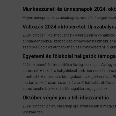
Munkaszüneti és ünnepnapok 2024. o
Milyen ünnepnapok, szabadnapok, hosszú hétvégék les
Változás 2024 októberétől: Új szabályo
2024. október 1-től megváltozik a téli gumikra vonatkozó
gumiabroncsokkal szabad gépjárművedet használni, amely
szerepel. Eddig az autósok még az úgynevezett M+S gumi
Egyetemi és főiskolai hallgatók támog
2024 októberétől frissítették a Bafög összegeit. Az úgy
euróra nő. Azoknál a hallgatóknál, akik már nem élnek sz
emelkedik. A maximális támogatási összeg 58 euróval, 9
háztartásokból származó, 25 évesnél fiatalabb, elsőéves 
eurós tanulmány-kezdési támogatásra is jogosultak.
Október végén jön a téli időszámítás
2024. október 27-én, vasárnap éjjel hivatalosan is megkezd
visszaállítani.