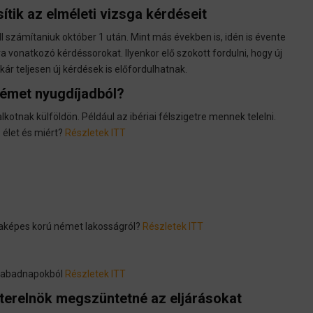
ítik az elméleti vizsga kérdéseit
l számítaniuk október 1 után. Mint más években is, idén is évente
 vonatkozó kérdéssorokat. Ilyenkor elő szokott fordulni, hogy új
r teljesen új kérdések is előfordulhatnak.
német nyugdíjadból?
otnak külföldön. Például az ibériai félszigetre mennek telelni.
 élet és miért?
Részletek ITT
aképes korú német lakosságról?
Részletek ITT
szabadnapokból
Részletek ITT
zterelnök megszüntetné az eljárásokat