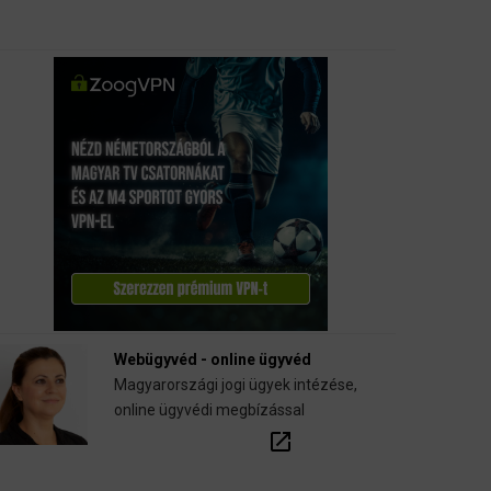
Webügyvéd - online ügyvéd
Magyarországi jogi ügyek intézése,
online ügyvédi megbízással
open_in_new