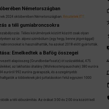
któberében Németországban
work_
znek 2024 októberében Németországban.
Részletek ITT:
tra
zás a téli gumiabroncsokra
 szabályozás. Télies körülmények között között csak olyan
el
eken az ún. alpesi szimbólum (egy hegy, benne jégvirággal)
abroncsokat is használhatták, ha azokat 2018 előtt gyártották.
pay
atása: Emelkedtek a Bafög összegei
gr
nevezett alapösszeg (Grundbedarfssatz) öt százalékkal, 475
üleikkel, az lakhatási átalány (Wohnkostenpauschale) 380 euróra
de
34 euróról 992 euróra gyarapszik, és a szegényebb
hallgatók a többieknek járó juttatásokon felül egyszeri 1000
insert_
admin_pa
ődik a téli időszámítás. Az órákat 3:00 és 2:00 óra között kell