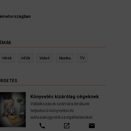
ák és ügyészek szerint a német politikának mielőbb meg
lnia egy pártbetiltási eljárás elindítását.
t 2026
ÉMÁK
Kevin Ressler biztosítási szakértő
Langó 
Hírek
Infók
Videó
Munka
TV
Gépjármű-, jogvédelmi-, felelősség-, baleset-,
nyugdíj-, fogászati biztosítások.
IRDETÉS
call
open_in_new
email
Könyvelés kizárólag cégeknek
Vállalkozások számára kínálunk
teljeskörű könyvelési és
adószakügyvédi szolgáltatásokat
call
open_in_new
email