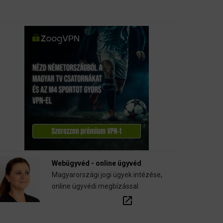
Webügyvéd - online ügyvéd
Magyarországi jogi ügyek intézése,
online ügyvédi megbízással
open_in_new