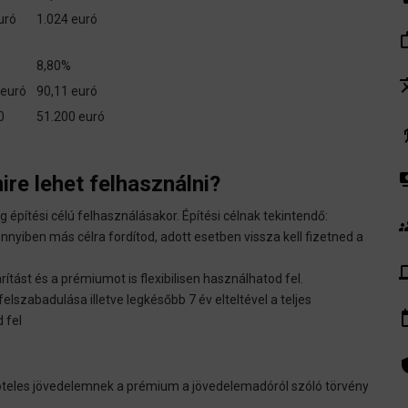
uró
1.024 euró
work_
8,80%
tra
 euró
90,11 euró
0
51.200 euró
el
pay
ire lehet felhasználni?
építési célú felhasználásakor. Építési célnak tekintendő:
gr
nyiben más célra fordítod, adott esetben vissza kell fizetned a
de
ítást és a prémiumot is flexibilisen használhatod fel.
elszabadulása illetve legkésőbb 7 év elteltével a teljes
insert_
 fel
admin_pa
öteles jövedelemnek a prémium a jövedelemadóról szóló törvény