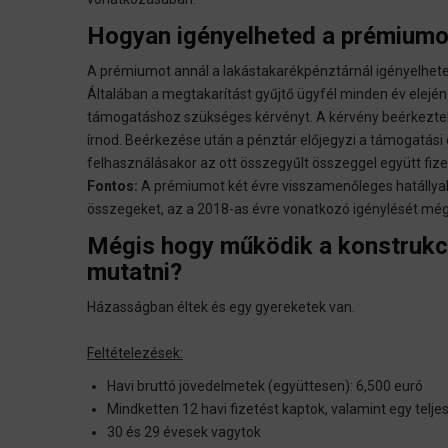
Hogyan igényelheted a prémiumo
A prémiumot annál a lakástakarékpénztárnál igényelhete
Általában a megtakarítást gyűjtő ügyfél minden év elej
támogatáshoz szükséges kérvényt. A kérvény beérkeztekor c
írnod. Beérkezése után a pénztár előjegyzi a támogatási
felhasználásakor az ott összegyűlt összeggel együtt fizet
Fontos:
A prémiumot két évre visszamenőleges hatállyal 
összegeket, az a 2018-as évre vonatkozó igénylését még
Mégis hogy működik a konstrukc
mutatni?
Házasságban éltek és egy gyereketek van.
Feltételezések:
Havi bruttó jövedelmetek (együttesen): 6,500 euró
Mindketten 12 havi fizetést kaptok, valamint egy telje
30 és 29 évesek vagytok