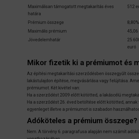
Maximálisan támogatott megtakarítás éves
512 e
határa
Prémium összege
8,80%
Maximális prémium
45,06
Jövedelemhatár
25.60
euró
Mikor fizetik ki a prémiumot és m
Az építési megtakarítási szerződésben összegyűlt összeg 
lakástulajdon építése, megvásárlása vagy felújítása. Amen
prémiumot. Két kivétel van:
Ha a szerződést 2009 előtt kötötted, a lakáscélú megtakar
Ha a szerződést 26. éved betöltése előtt kötötted, annak f
egyenleget illetve a prémiumot is szabadon használhatod
Adóköteles a prémium összege?
Nem. A törvény 6. paragrafusa alapján nem számít adók
vonatkozásában.