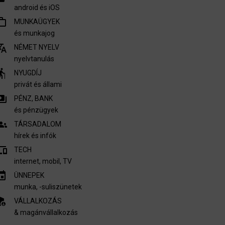
android és iOS
outline
MUNKAÜGYEK
és munkajog
nslate
NÉMET NYELV
nyelvtanulás
derly
NYUGDÍJ
privát és állami
ments
PÉNZ, BANK
és pénzügyek
oups
TÁRSADALOM
hírek és infók
vices
TECH
internet, mobil, TV​
invitation
ÜNNEPEK
munka, -suliszünetek
nel_settings
VÁLLALKOZÁS
& magánvállalkozás