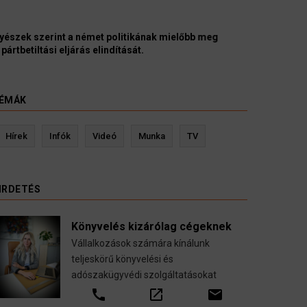
yészek szerint a német politikának mielőbb meg
pártbetiltási eljárás elindítását.
ÉMÁK
evin Ressler biztosítási szakértő
Langó S
Hírek
Infók
Videó
Munka
TV
Gépjármű-, jogvédelmi-, felelősség-, baleset-,
nyugdíj-, fogászati biztosítások.
IRDETÉS
call
open_in_new
email
Könyvelés kizárólag cégeknek
Vállalkozások számára kínálunk
teljeskörű könyvelési és
adószakügyvédi szolgáltatásokat
call
open_in_new
email