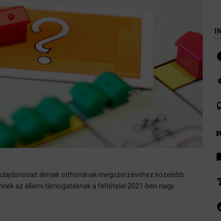
I
i
euro
co
volunte
men
tulajdonosait álmaik otthonának megszerzéséhez közelebb
hist
nnek az állami támogatásnak a feltételei 2021-ben nagy
ex