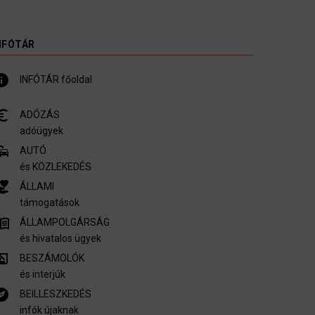
NFÓTÁR
nfo
INFÓTÁR főoldal
_symbol
ADÓZÁS
adóügyek
mmute
AUTÓ
és KÖZLEKEDÉS
er_activism
ÁLLAMI
támogatások
u_book
ÁLLAMPOLGÁRSÁG
és hivatalos ügyek
ory_edu
BESZÁMOLÓK
és interjúk
plore
BEILLESZKEDÉS
infók újaknak