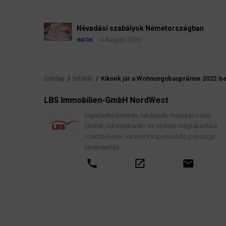
Névadási szabályok Németországban
4 August 2026
INFÓK
Címlap
/
Infótár
/
Kiknek jár a Wohnungsbauprämie 2022-ben
Morzsa
elés
LBS Immobilien-GmbH NordWest
, jogi
Ingatlanközvetítés, lakáscélú finanszírozási
hitelek, lakástakarék- és építési megtakarítási
szerződések, valamint kapcsolódó pénzügyi
tanácsadás.
call
open_in_new
email