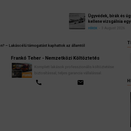
Ügyvédek, bírák és üg
kellene vizsgálnia egy 
3 August 2026
HÍREK
T
? – Lakáscélú támogatást kaphattok az államtól
Frankó Teher - Nemzetközi Költöztetés
K
Komplett lakások professzionális költöztetése
biztosítással, teljes garancia vállalással.
H
call
email