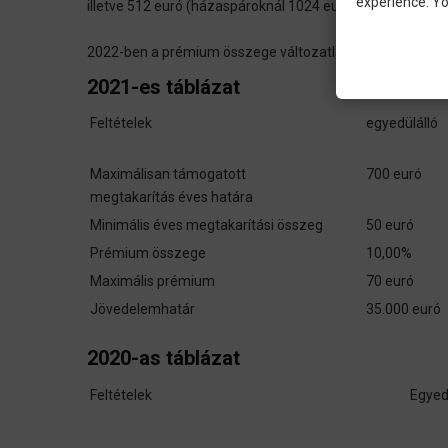
experience. Yo
illetve 512 euró (házaspároknál 1024 euró).
2022-ben a prémium összege változatlan maradt.
2021-es táblázat
Feltételek
egyedüláll
Maximálisan támogatott
700 euró
megtakarítás éves határa
Minimális éves megtakarítási összeg
50 euró
Prémium összege
10,00%
Maximális prémium
70 euró
Jövedelemhatár
35.000 euró
2020-as táblázat
Feltételek
Egyed