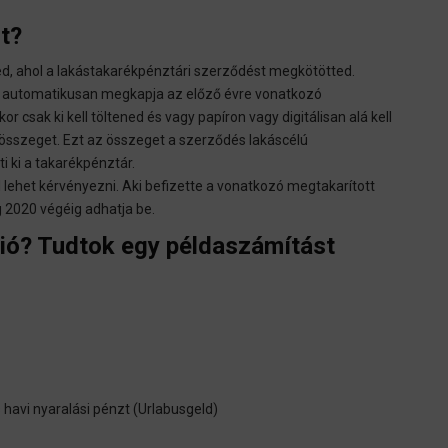
t?
d, ahol a lakástakarékpénztári szerződést megkötötted.
én automatikusan megkapja az előző évre vonatkozó
sak ki kell töltened és vagy papíron vagy digitálisan alá kell
 összeget. Ezt az összeget a szerződés lakáscélú
i ki a takarékpénztár.
lehet kérvényezni. Aki befizette a vonatkozó megtakarított
 2020 végéig adhatja be.
ió? Tudtok egy példaszámítást
s havi nyaralási pénzt (Urlabusgeld)