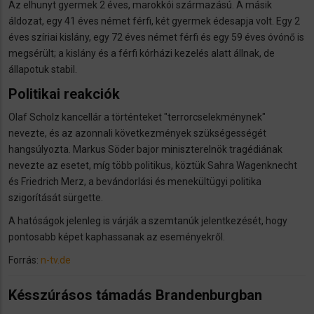
Az elhunyt gyermek 2 éves, marokkói származású. A másik
áldozat, egy 41 éves német férfi, két gyermek édesapja volt. Egy 2
éves szíriai kislány, egy 72 éves német férfi és egy 59 éves óvónő is
megsérült; a kislány és a férfi kórházi kezelés alatt állnak, de
állapotuk stabil.
Politikai reakciók
Olaf Scholz kancellár a történteket "terrorcselekménynek"
nevezte, és az azonnali következmények szükségességét
hangsúlyozta. Markus Söder bajor miniszterelnök tragédiának
nevezte az esetet, míg több politikus, köztük Sahra Wagenknecht
és Friedrich Merz, a bevándorlási és menekültügyi politika
szigorítását sürgette.
A hatóságok jelenleg is várják a szemtanúk jelentkezését, hogy
pontosabb képet kaphassanak az eseményekről.
Forrás:
n-tv.de
Késszúrásos támadás Brandenburgban