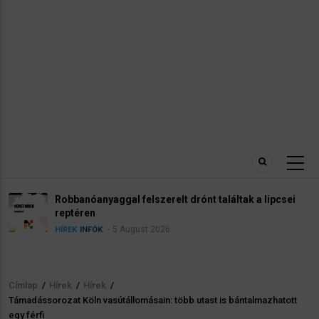
Robbanóanyaggal felszerelt drónt találtak a lipcsei
reptéren
5 August 2026
HÍREK
INFÓK
Címlap
/
Hírek
/
Hírek
/
Morzsa
Támadássorozat Köln vasútállomásain: több utast is bántalmazhatott
egy férfi