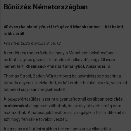
Bűnözés Németországban
40 éves rheinland-pfalzi férfi gázolt Mannheimben – két halott,
több sérült
Frissítve: 2025 március 3, 19:12
A rendőrség megerősítette, hogy a Mannheim belvárosában
történt tragikus gázolás feltételezett elkövetője egy
40 éves
német férfi Rheinland-Pfalz tartományból, Alexander. S
.
Thomas Strobl, Baden-Württemberg belügyminisztere szerint a
támadó egyedül cselekedett, és két ember halálát okozta, valamint
többeket súlyosan megsebesített.
A
Spiegel
értesülései szerint a gyanúsítottnál korábban
pszichés
problémákat
diagnosztizálhattak, de az ügy részletei még nem
tisztázottak. A hatóságok továbbra is vizsgálják a férfi indítékait és
azt, hogy fennáll-e további veszély.
A gázolás a délutáni órákban történt, amikor az elkövető a