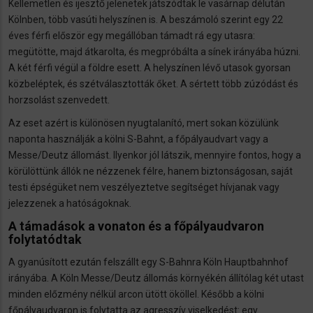
Kellemetlen és ijesztő jelenetek játszódtak le vasárnap délután
Kölnben, több vasúti helyszínen is. A beszámoló szerint egy 22
éves férfi először egy megállóban támadt rá egy utasra:
megütötte, majd átkarolta, és megpróbálta a sínek irányába húzni.
A két férfi végül a földre esett. A helyszínen lévő utasok gyorsan
közbeléptek, és szétválasztották őket. A sértett több zúzódást és
horzsolást szenvedett.
Az eset azért is különösen nyugtalanító, mert sokan közülünk
naponta használják a kölni S-Bahnt, a főpályaudvart vagy a
Messe/Deutz állomást. Ilyenkor jól látszik, mennyire fontos, hogy a
körülöttünk állók ne nézzenek félre, hanem biztonságosan, saját
testi épségüket nem veszélyeztetve segítséget hívjanak vagy
jelezzenek a hatóságoknak.
A támadások a vonaton és a főpályaudvaron
folytatódtak
A gyanúsított ezután felszállt egy S-Bahnra Köln Hauptbahnhof
irányába. A Köln Messe/Deutz állomás környékén állítólag két utast
minden előzmény nélkül arcon ütött ököllel. Később a kölni
főpályaudvaron is folytatta az agresszív viselkedést: egy