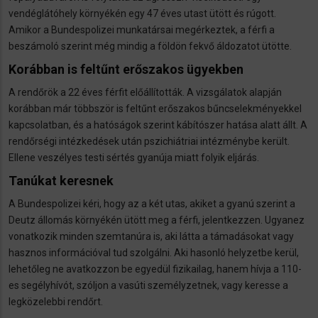
vendéglátóhely környékén egy 47 éves utast ütött és rúgott.
Amikor a Bundespolizei munkatársai megérkeztek, a férfi a
beszámoló szerint még mindig a földön fekvő áldozatot ütötte.
Korábban is feltűnt erőszakos ügyekben
A rendőrök a 22 éves férfit előállították. A vizsgálatok alapján
korábban már többször is feltűnt erőszakos bűncselekményekkel
kapcsolatban, és a hatóságok szerint kábítószer hatása alatt állt. A
rendőrségi intézkedések után pszichiátriai intézménybe került.
Ellene veszélyes testi sértés gyanúja miatt folyik eljárás.
Tanúkat keresnek
A Bundespolizei kéri, hogy az a két utas, akiket a gyanú szerint a
Deutz állomás környékén ütött meg a férfi, jelentkezzen. Ugyanez
vonatkozik minden szemtanúra is, aki látta a támadásokat vagy
hasznos információval tud szolgálni. Aki hasonló helyzetbe kerül,
lehetőleg ne avatkozzon be egyedül fizikailag, hanem hívja a 110-
es segélyhívót, szóljon a vasúti személyzetnek, vagy keresse a
legközelebbi rendőrt.