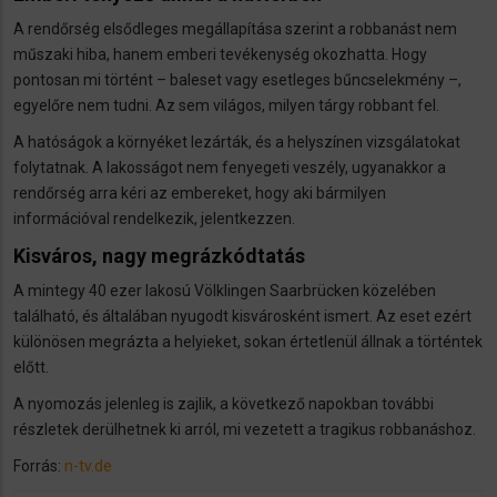
A rendőrség elsődleges megállapítása szerint a robbanást nem
műszaki hiba, hanem emberi tevékenység okozhatta. Hogy
pontosan mi történt – baleset vagy esetleges bűncselekmény –,
egyelőre nem tudni. Az sem világos, milyen tárgy robbant fel.
A hatóságok a környéket lezárták, és a helyszínen vizsgálatokat
folytatnak. A lakosságot nem fenyegeti veszély, ugyanakkor a
rendőrség arra kéri az embereket, hogy aki bármilyen
információval rendelkezik, jelentkezzen.
Kisváros, nagy megrázkódtatás
A mintegy 40 ezer lakosú Völklingen Saarbrücken közelében
található, és általában nyugodt kisvárosként ismert. Az eset ezért
különösen megrázta a helyieket, sokan értetlenül állnak a történtek
előtt.
A nyomozás jelenleg is zajlik, a következő napokban további
részletek derülhetnek ki arról, mi vezetett a tragikus robbanáshoz.
Forrás:
n-tv.de