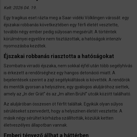
Kelt: 2026 04. 19.
Egy tragikus eset rázta meg a Saar-vidéki Völklingen városát: egy
éjszakai robbanás következtében egy férfi életét vesztette,
további négy ember pedig súlyosan megsérült. A történtek
körülményei egyelőre nem tisztázottak, a hatóságok intenzív
nyomozásba kezdtek.
Éjszakai robbanás riasztotta a hatóságokat
Szombatra virradó éjszaka, nem sokkal éjfél után több segélyhívás
is érkezett a rendőrséghez egy hangos detonáció miatt. A
bejelentések szerint a zajt segélykiáltások is követték. A rendőrök
és mentők gyorsan a helyszínre, egy gyalogos aluljáróhoz siettek,
amely az „In der Grät” és az „Im alten Brühl” utcák között található.
Az aluljáróban összesen öt férfit találtak. Egyikük olyan súlyos
sérüléseket szenvedett, hogy a helyszínen életét vesztette. A
másik négy sérültet kórházba szállították, közülük ketten
életveszélyes állapotban vannak.
Emberi tényező állhat a háttérben