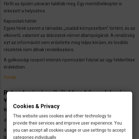
férfit az épület udvarán találták meg. Egy mentőhelikopter is
érkezett a helyszínre.
Kapcsolati háttér
Egyes hírek szerint a támadás „családi környezetben” történt, és az
elkövető, valamint az áldozatok német állampolgárok. A rendőrség
ezt az információt nem erősítette meg teljes körűen, és további
részletek nem állnak rendelkezésre.
A gyilkossági csoport intenzív nyomozást folytat az ügy felderítése
érdekében.
Forrás
Rekordszámú szélsőjobbos bűncselekmény
volt Németországban tavaly
Cookies & Privacy
Nőtt a fiatal elkövetők aránya
This website uses cookies and other technology to
Kelt: 2025. jan.7.
provide their services and improve user experience. You
you can accept all cookies usage or use settings to accept
A jobboldali szélsőséges bűncselekmények száma
categories individually.
Németországban tavaly új csúcsot ért el. November végéig a