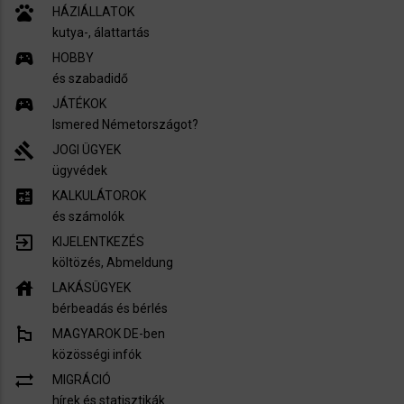
pets
HÁZIÁLLATOK
kutya-, álattartás
sports_esports
HOBBY
és szabadidő
sports_esports
JÁTÉKOK
Ismered Németországot?
gavel
JOGI ÜGYEK
ügyvédek
calculate
KALKULÁTOROK
és számolók
exit_to_app
KIJELENTKEZÉS
költözés, Abmeldung
house
LAKÁSÜGYEK
bérbeadás és bérlés
emoji_flags
MAGYAROK DE-ben
közösségi infók
sync_alt
MIGRÁCIÓ
hírek és statisztikák