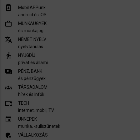
system_update
Mobil APPünk
android és iOS
work_outline
MUNKAÜGYEK
és munkajog
translate
NÉMET NYELV
nyelvtanulás
elderly
NYUGDÍJ
privát és állami
payments
PÉNZ, BANK
és pénzügyek
groups
TÁRSADALOM
hírek és infók
devices
TECH
internet, mobil, TV​
insert_invitation
ÜNNEPEK
munka, -suliszünetek
admin_panel_settings
VÁLLALKOZÁS