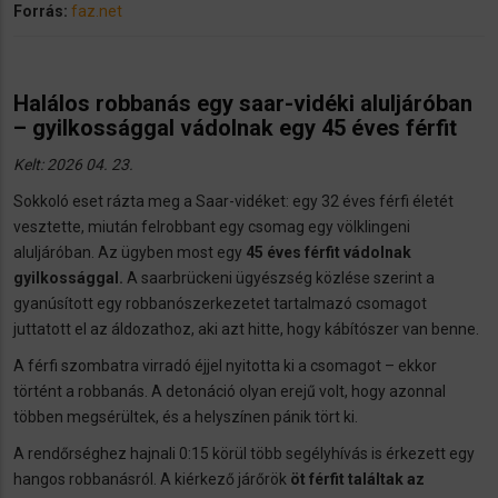
Forrás:
faz.net
Halálos robbanás egy saar-vidéki aluljáróban
– gyilkossággal vádolnak egy 45 éves férfit
Kelt: 2026 04. 23.
Sokkoló eset rázta meg a Saar-vidéket: egy 32 éves férfi életét
vesztette, miután felrobbant egy csomag egy völklingeni
aluljáróban. Az ügyben most egy
45 éves férfit vádolnak
gyilkossággal.
A saarbrückeni ügyészség közlése szerint a
gyanúsított egy robbanószerkezetet tartalmazó csomagot
juttatott el az áldozathoz, aki azt hitte, hogy kábítószer van benne.
A férfi szombatra virradó éjjel nyitotta ki a csomagot – ekkor
történt a robbanás. A detonáció olyan erejű volt, hogy azonnal
többen megsérültek, és a helyszínen pánik tört ki.
A rendőrséghez hajnali 0:15 körül több segélyhívás is érkezett egy
hangos robbanásról. A kiérkező járőrök
öt férfit találtak az