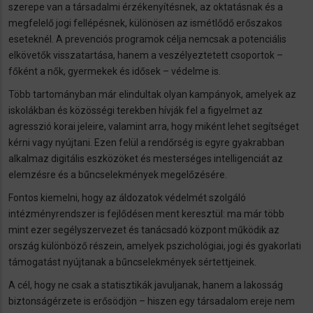
szerepe van a társadalmi érzékenyítésnek, az oktatásnak és a
megfelelő jogi fellépésnek, különösen az ismétlődő erőszakos
eseteknél. A prevenciós programok célja nemcsak a potenciális
elkövetők visszatartása, hanem a veszélyeztetett csoportok –
főként a nők, gyermekek és idősek – védelme is.
Több tartományban már elindultak olyan kampányok, amelyek az
iskolákban és közösségi terekben hívják fel a figyelmet az
agresszió korai jeleire, valamint arra, hogy miként lehet segítséget
kérni vagy nyújtani. Ezen felül a rendőrség is egyre gyakrabban
alkalmaz digitális eszközöket és mesterséges intelligenciát az
elemzésre és a bűncselekmények megelőzésére.
Fontos kiemelni, hogy az áldozatok védelmét szolgáló
intézményrendszer is fejlődésen ment keresztül: ma már több
mint ezer segélyszervezet és tanácsadó központ működik az
ország különböző részein, amelyek pszichológiai, jogi és gyakorlati
támogatást nyújtanak a bűncselekmények sértettjeinek.
A cél, hogy ne csak a statisztikák javuljanak, hanem a lakosság
biztonságérzete is erősödjön – hiszen egy társadalom ereje nem