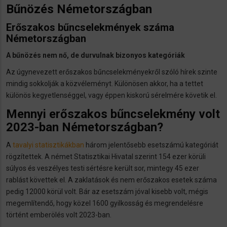
Bűnözés Németországban
Erőszakos bűncselekmények száma
Németországban
A bűnözés nem nő, de durvulnak bizonyos kategóriák
Az úgynevezett erőszakos bűncselekményekről szóló hírek szinte
mindig sokkolják a közvéleményt. Különösen akkor, ha a tettet
különös kegyetlenséggel, vagy éppen kiskorú sérelmére követik el.
Mennyi erőszakos bűncselekmény volt
2023-ban Németországban?
A
tavalyi statisztikákban
három jelentősebb esetszámú kategóriát
rögzítettek. A német Statisztikai Hivatal szerint 154 ezer körüli
súlyos és veszélyes testi sértésre került sor, mintegy 45 ezer
rablást követtek el. A zaklatások és nem erőszakos esetek száma
pedig 12000 körül volt. Bár az esetszám jóval kisebb volt, mégis
megemlítendő, hogy közel 1600 gyilkosság és megrendelésre
történt emberölés volt 2023-ban.