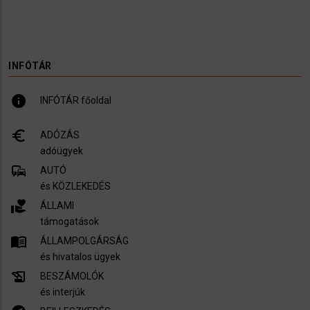
INFÓTÁR
info
INFÓTÁR főoldal
euro_symbol
ADÓZÁS
adóügyek
commute
AUTÓ
és KÖZLEKEDÉS
volunteer_activism
ÁLLAMI
támogatások
menu_book
ÁLLAMPOLGÁRSÁG
és hivatalos ügyek
history_edu
BESZÁMOLÓK
és interjúk