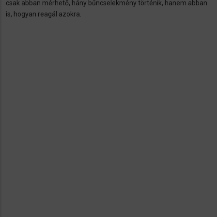
csak abban mérhető, hány bűncselekmény történik, hanem abban
is, hogyan reagál azokra.