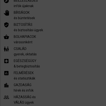
explore
BEILLESZKEDÉS
infók újaknak
pan_tool
BÍRSÁGOK
és büntetések
verified_user
BIZTOSÍTÁS
és biztosítási ügyek
shopping_basket
BOLHAPIACOK
városonként
family_restroom
CSALÁD
gyerek, oktatás
local_hospital
EGÉSZSÉGÜGY
​& betegbiztosítás
assessment
FELMÉRÉSEK
és statisztikák
location_city
GAZDASÁG
hírek és infók
people_outline
HÁZASSÁG és
VÁLÁS ügyek