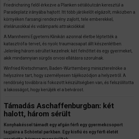
Friedrichsring felől érkezve a Planken sétálóutcán keresztül a
Paradeplatz irányába hajtott. Itt több járókelőt elgázolt, miközben a
környéken farsangi rendezvény zajlott, tele emberekkel,
ételárusokkal és vidámparki attrakciókkal.
A Mannheimi Egyetemi Klinikán azonnal életbe léptették a
katasztrófa-tervet, és nyolc traumacsapat állt készenlétben.
Jelenleg három sérültet kezelnek: két felnőttet és egy gyermeket,
akik mindannyian sürgős orvosi ellátásra szorulnak.
Winfried Kretschmann, Baden-Württemberg miniszterelnöke a
helyszínre tart, hogy személyesen tájékozódjon a helyzetről. A
rendőrség továbbra is fokozott készültségben van, és felszólította
a lakosságot, hogy kerüljék el a belvárost.
Támadás Aschaffenburgban: két
halott, három sérült
Konyhakéssel támadt egy afgán férfi egy gyermekcsoport
tagjaira a Schöntal parkban. Egy kisfiú és egy férfi életét