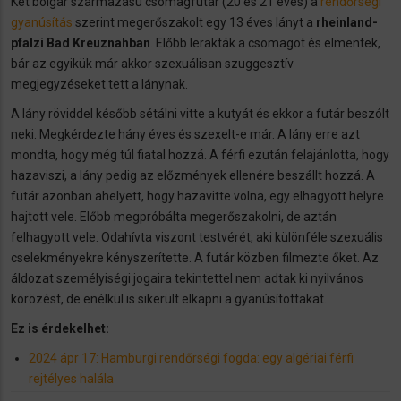
Két bolgár származású csomagfutár (20 és 21 éves) a
rendőrségi
gyanúsítás
szerint megerőszakolt egy 13 éves lányt a
rheinland-
pfalzi Bad Kreuznahban
. Előbb lerakták a csomagot és elmentek,
bár az egyikük már akkor szexuálisan szuggesztív
megjegyzéseket tett a lánynak.
A lány röviddel később sétálni vitte a kutyát és ekkor a futár beszólt
neki. Megkérdezte hány éves és szexelt-e már. A lány erre azt
mondta, hogy még túl fiatal hozzá. A férfi ezután felajánlotta, hogy
hazaviszi, a lány pedig az előzmények ellenére beszállt hozzá. A
futár azonban ahelyett, hogy hazavitte volna, egy elhagyott helyre
hajtott vele. Előbb megpróbálta megerőszakolni, de aztán
felhagyott vele. Odahívta viszont testvérét, aki különféle szexuális
cselekményekre kényszerítette. A futár közben filmezte őket. Az
áldozat személyiségi jogaira tekintettel nem adtak ki nyilvános
körözést, de enélkül is sikerült elkapni a gyanúsítottakat.
Ez is érdekelhet:
2024 ápr 17: Hamburgi rendőrségi fogda: egy algériai férfi
rejtélyes halála