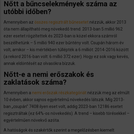
Nőtt a bűncselekmények száma az
utóbbi időben?
Amennyiben az
összes regisztrált bűnesetet
nézzük, akkor 2013
óta nem állapítható meg növekedő trend. 2013-ban 5 millió 962
ezer esetet rögzítettek és 2023-ban is közel ekkora számról
beszélhetünk – 5 millió 940 ezer bűntény volt. Csupán három év
volt, amikor – kis mértékben túllépték a 6 milliót: 2014-2016 között
(a rekord 2016-ban volt: 6 millió 372 ezer). Hogy ez sok vagy kevés,
annak eldöntését az olvasókra bízzuk.
Nőtt-e a nemi erőszakok és
zaklatások száma?
Amennyiben a
nemi erőszak részkategóriát
nézzük meg az elmúlt
10 évben, akkor sajnos egyértelmű növekedés látszik. Míg 2013-
ban „csupán” 7408 ilyen eset volt, addig 2023-ban 12186 esetet
regisztráltak (ez 64%-os növekedés). A trend – kisebb törésekkel –
egyértelműen növekvő azóta.
A hatóságok és szakértők szerint a megelőzésben kiemelt