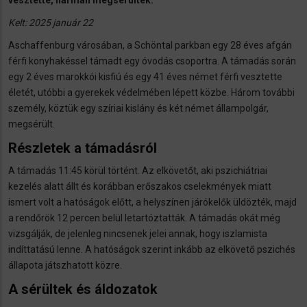
vesztette, hárman megsérültek.
Kelt: 2025 január 22
Aschaffenburg városában, a Schöntal parkban egy 28 éves afgán
férfi konyhakéssel támadt egy óvodás csoportra. A támadás során
egy 2 éves marokkói kisfiú és egy 41 éves német férfi vesztette
életét, utóbbi a gyerekek védelmében lépett közbe. Három további
személy, köztük egy szíriai kislány és két német állampolgár,
megsérült.
Részletek a támadásról
A támadás 11:45 körül történt. Az elkövetőt, aki pszichiátriai
kezelés alatt állt és korábban erőszakos cselekmények miatt
ismert volt a hatóságok előtt, a helyszínen járókelők üldözték, majd
a rendőrök 12 percen belül letartóztatták. A támadás okát még
vizsgálják, de jelenleg nincsenek jelei annak, hogy iszlamista
indíttatású lenne. A hatóságok szerint inkább az elkövető pszichés
állapota játszhatott közre.
A sérültek és áldozatok