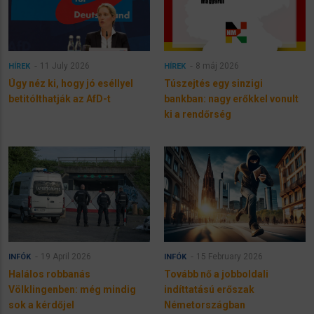
11 July 2026
8 máj 2026
HÍREK
HÍREK
Úgy néz ki, hogy jó eséllyel
Túszejtés egy sinzigi
betitólthatják az AfD-t
bankban: nagy erőkkel vonult
ki a rendőrség
19 April 2026
15 February 2026
INFÓK
INFÓK
Halálos robbanás
Tovább nő a jobboldali
Völklingenben: még mindig
indíttatású erőszak
sok a kérdőjel
Németországban