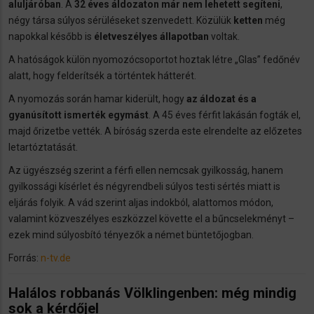
aluljáróban
. A
32 éves áldozaton már nem lehetett segíteni
,
négy társa súlyos sérüléseket szenvedett. Közülük
ketten
még
napokkal később is
életveszélyes állapotban
voltak.
A hatóságok külön nyomozócsoportot hoztak létre „Glas” fedőnév
alatt, hogy felderítsék a történtek hátterét.
A nyomozás során hamar kiderült, hogy
az áldozat és a
gyanúsított ismerték egymást
. A 45 éves férfit lakásán fogták el,
majd őrizetbe vették. A bíróság szerda este elrendelte az előzetes
letartóztatását.
Az ügyészség szerint a férfi ellen nemcsak gyilkosság, hanem
gyilkossági kísérlet és négyrendbeli súlyos testi sértés miatt is
eljárás folyik. A vád szerint aljas indokból, alattomos módon,
valamint közveszélyes eszközzel követte el a bűncselekményt –
ezek mind súlyosbító tényezők a német büntetőjogban.
Forrás:
n-tv.de
Halálos robbanás Völklingenben: még mindig
sok a kérdőjel