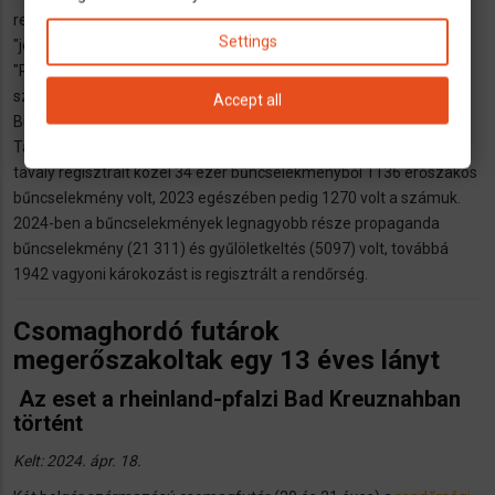
rendőrség országszerte 33 963 bűncselekményt regisztrált a
Settings
"jobboldali politikai indíttatású bűnözés" kategóriában. Ezt a
"RedaktionsNetzwerk Deutschland" (RND) közölte, amely a
szövetségi belügyminisztériumnak a Linke képviselőcsortjának a
Accept all
Bundestag előtt elhangzott kérdésére adott válaszra hivatkozik.
Tavalyelőtthöz képest a szám legalább 17,3 százalékkal nőtt. A
tavaly regisztrált közel 34 ezer bűncselekményből 1136 erőszakos
bűncselekmény volt, 2023 egészében pedig 1270 volt a számuk.
2024-ben a bűncselekmények legnagyobb része propaganda
bűncselekmény (21 311) és gyűlöletkeltés (5097) volt, továbbá
1942 vagyoni károkozást is regisztrált a rendőrség.
Csomaghordó futárok
megerőszakoltak egy 13 éves lányt
Az eset a rheinland-pfalzi Bad Kreuznahban
történt
Kelt: 2024. ápr. 18.