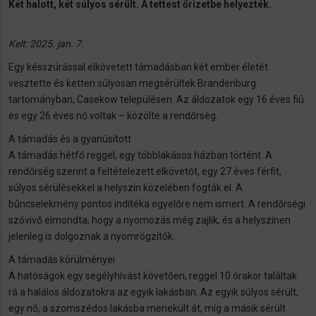
Két halott, két súlyos sérült. A tettest őrizetbe helyezték.
Kelt: 2025. jan. 7.
Egy késszúrással elkövetett támadásban két ember életét
vesztette és ketten súlyosan megsérültek Brandenburg
tartományban, Casekow településen. Az áldozatok egy 16 éves fiú
és egy 26 éves nő voltak – közölte a rendőrség.
A támadás és a gyanúsított
A támadás hétfő reggel, egy többlakásos házban történt. A
rendőrség szerint a feltételezett elkövetőt, egy 27 éves férfit,
súlyos sérülésekkel a helyszín közelében fogták el. A
bűncselekmény pontos indítéka egyelőre nem ismert. A rendőrségi
szóvivő elmondta, hogy a nyomozás még zajlik, és a helyszínen
jelenleg is dolgoznak a nyomrögzítők.
A támadás körülményei
A hatóságok egy segélyhívást követően, reggel 10 órakor találtak
rá a halálos áldozatokra az egyik lakásban. Az egyik súlyos sérült,
egy nő, a szomszédos lakásba menekült át, míg a másik sérült