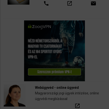
call
open_in_new
email
Webügyvéd - online ügyvéd
Magyarországi jogi ügyek intézése, online
ügyvédi megbízással
open_in_new