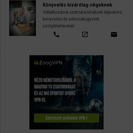
Könyvelés kizárólag cégeknek
Vállalkozások számára kínálunk teljeskörű
könyvelési és adószakügyvédi
szolgáltatásokat
call
open_in_new
email