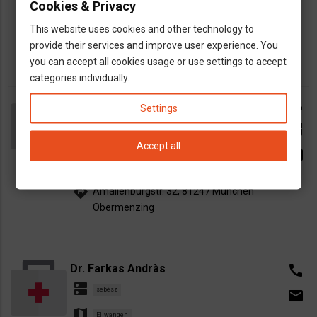
Cookies & Privacy
map
Neumarkt in der Oberpfalz
This website uses cookies and other technology to
directions
Neumarkt in der Oberpfalz, 92318
provide their services and improve user experience. You
you can accept all cookies usage or use settings to accept
categories individually.
Arcsebész Münchenben, Dr. Balogh
call
Settings
Péter
open_in_new
dns
sebész
Arcsebész
Accept all
email
map
München
directions
Amalienburgstr. 32, 81247 München
Obermenzing
Dr. Farkas Andràs
call
dns
sebész
email
map
Ellwangen