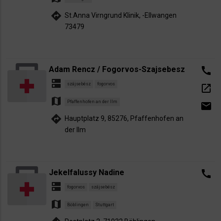
directions
St.Anna Virngrund Klinik, -Ellwangen
73479
Adam Rencz / Fogorvos-Szajsebesz
call
dns
szájsebész
fogorvos
open_in_new
map
Pfaffenhofen an der Ilm
email
directions
Hauptplatz 9, 85276, Pfaffenhofen an
der Ilm
Jekelfalussy Nadine
call
dns
fogorvos
szájsebész
map
Böblingen
Stuttgart