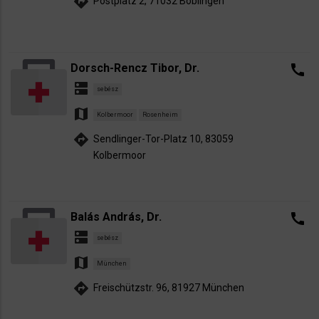
directions
Postplatz 2, 71032 Böblingen
Dorsch-Rencz Tibor, Dr.
call
dns
sebész
map
Kolbermoor
Rosenheim
directions
Sendlinger-Tor-Platz 10, 83059
Kolbermoor
Balás András, Dr.
call
dns
sebész
map
München
directions
Freischützstr. 96, 81927 München