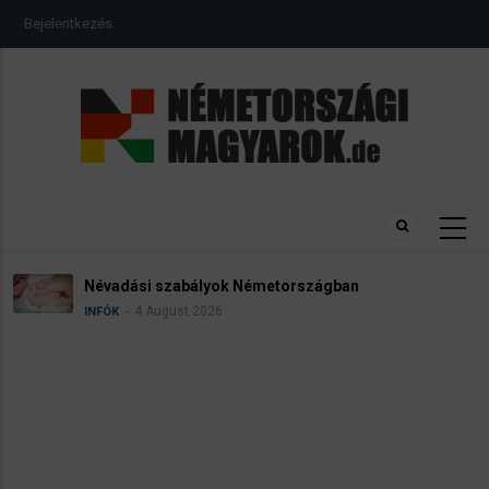
Ugrás
USER
Bejelentkezés
a
ACCOUNT
MENU
tartalomra
Névadási szabályok Németországban
4 August 2026
INFÓK