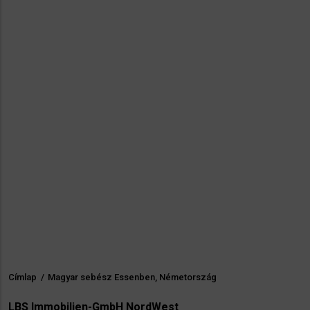
Címlap
/
Magyar sebész Essenben, Németország
Morzsa
LBS Immobilien-GmbH NordWest