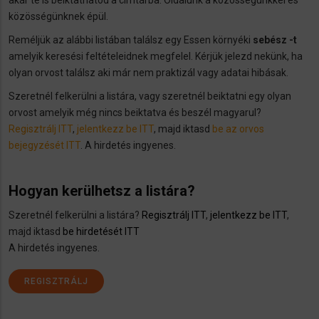
közösségünknek épül.
Reméljük az alábbi listában találsz egy Essen környéki
sebész -t
amelyik keresési feltételeidnek megfelel. Kérjük jelezd nekünk, ha
olyan orvost találsz aki már nem praktizál vagy adatai hibásak.
Szeretnél felkerülni a listára, vagy szeretnél beiktatni egy olyan
orvost amelyik még nincs beiktatva és beszél magyarul?
Regisztrálj ITT
,
jelentkezz be ITT
, majd iktasd
be az orvos
bejegyzését ITT
. A hirdetés ingyenes.
Hogyan kerülhetsz a listára?
Szeretnél felkerülni a listára?
Regisztrálj ITT
,
jelentkezz be ITT
,
majd iktasd
be hirdetését ITT
A hirdetés ingyenes.
REGISZTRÁLJ