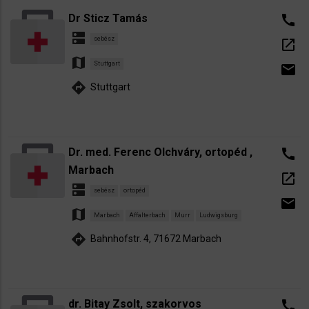
Dr Sticz Tamás
call
dns
sebész
open_in_new
map
Stuttgart
email
directions
Stuttgart
Dr. med. Ferenc Olchváry, ortopéd ,
call
Marbach
open_in_new
dns
sebész
ortopéd
email
map
Marbach
Affalterbach
Murr
Ludwigsburg
directions
Bahnhofstr. 4, 71672 Marbach
dr. Bitay Zsolt, szakorvos
call