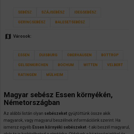
SEBÉSZ
SZÁJSEBÉSZ
IDEGSEBÉSZ
GERINCSEBÉSZ
BALESETSEBÉSZ
map
Városok:
ESSEN
DUISBURG
OBERHAUSEN
BOTTROP
GELSENKIRCHEN
BOCHUM
WITTEN
VELBERT
RATINGEN
MÜLHEIM
Magyar
sebész
Essen környékén,
Németországban
Az alábbi listán olyan
sebészeket
gyüjtöttünk össze akik
magyarok, vagy magyarul beszélnek információink szerint. Ha
ismersz egyéb
Essen környéki sebészeket
-t aki beszél magyarul,
akár te is beiktathatod a címtárba. Oldalunk a közösségünkkel és