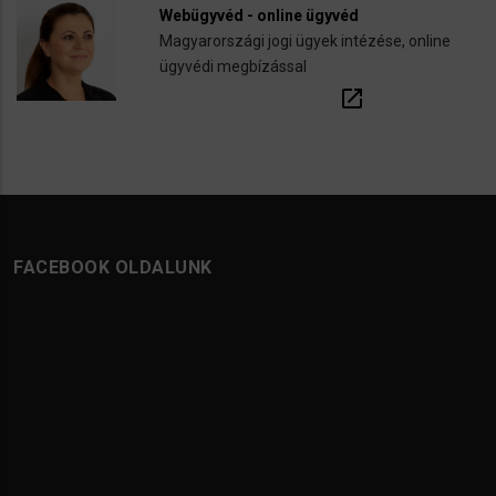
Webügyvéd - online ügyvéd
Magyarországi jogi ügyek intézése, online
ügyvédi megbízással
open_in_new
FACEBOOK OLDALUNK