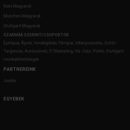
Kölni Magyarok
Müncheni Magyarok
Stuttgarti Magyarok
SZAKMÁK SZERINTI CSOPORTOK
Építőipar
,
Ápoló
,
Vendéglátás
,
Fémipar
,
Villanyszerelés
,
Sofőr/
Targoncás
,
Autószerelő
,
IT/Marketing
,
Víz-/Gáz-/Fűtés
,
Stuttgarti
munkalehetőségek
PARTNEREINK
Jooble
EGYEBEK