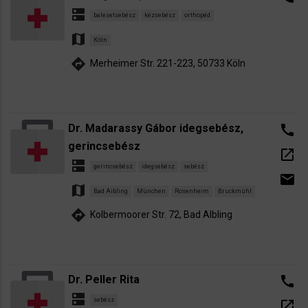
dns
balesetsebész
kézsebész
orthopéd
map
Köln
directions
Merheimer Str. 221-223, 50733 Köln
Dr. Madarassy Gábor idegsebész,
call
gerincsebész
open_in_new
dns
gerincsebész
idegsebész
sebész
email
map
Bad Aibling
München
Rosenheim
Bruckmühl
directions
Kolbermoorer Str. 72, Bad AIbling
Dr. Peller Rita
call
dns
sebész
open_in_new