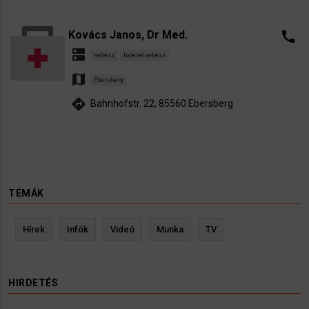
Kovács Janos, Dr Med.
call
dns
sebész
balesetsebész
map
Ebersberg
directions
Bahnhofstr. 22, 85560 Ebersberg
TÉMÁK
Hírek
Infók
Videó
Munka
TV
HIRDETÉS