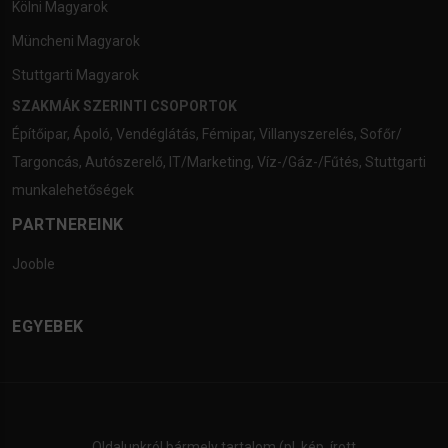
Kölni Magyarok
Müncheni Magyarok
Stuttgarti Magyarok
SZAKMÁK SZERINTI CSOPORTOK
Építőipar
,
Ápoló
,
Vendéglátás
,
Fémipar
,
Villanyszerelés
,
Sofőr/
Targoncás
,
Autószerelő
,
IT/Marketing
,
Víz-/Gáz-/Fűtés
,
Stuttgarti
munkalehetőségek
PARTNEREINK
Jooble
EGYEBEK
Oldalunkról bármely tartalom (pl. kép, írott