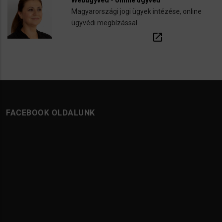
Webügyvéd - online ügyvéd
Magyarországi jogi ügyek intézése, online
ügyvédi megbízással
open_in_new
FACEBOOK OLDALUNK