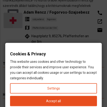
munka,bejelentés,8-10 eurós órabér.Nyelvtudásom nincs.így
kezelő
szeretnék állást találni,hogy a kritériumoknak megfelelnek
állást
keresek)
Adam Rencz / Fogorvos-Szajsebesz
call
dns
szájsebész
fogorvos
open_in_new
map
Pfaffenhofen an der Ilm
email
directions
Hauptplatz 9, 85276, Pfaffenhofen an
der Ilm
Cookies & Privacy
This website uses cookies and other technology to
TÉMÁK
provide their services and improve user experience. You
you can accept all cookies usage or use settings to accept
Hírek
Infók
Videó
Munka
TV
categories individually.
Settings
HIRDETÉS
Accept all