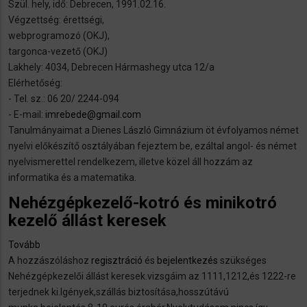
Szül. hely, idő: Debrecen, 1991.02.16.
Abwascher,
Végzettség: érettségi,
Küchenhilfe,
webprogramozó (OKJ),
angelernte
targonca-vezető (OKJ)
Arbeiter
Lakhely: 4034, Debrecen Hármashegy utca 12/a
oder
Elérhetőség:
Staplerfahrer.)
- Tel. sz.: 06 20/ 2244-094
- E-mail:
imrebede@gmail.com
Tanulmányaimat a Dienes László Gimnázium öt évfolyamos német
nyelvi előkészítő osztályában fejeztem be, ezáltal angol- és német
nyelvismerettel rendelkezem, illetve közel áll hozzám az
informatika és a matematika.
Nehézgépkezelő-kotró és minikotró
kezelő állást keresek
Tovább
(Nehézgépkezelő-
A hozzászóláshoz
kotró
regisztráció
és
bejelentkezés
szükséges
Nehézgépkezelői állást keresek.vizsgáim az 1111,1212,és 1222-re
és
terjednek ki.Igények,szállás biztosítása,hosszútávú
minikotró