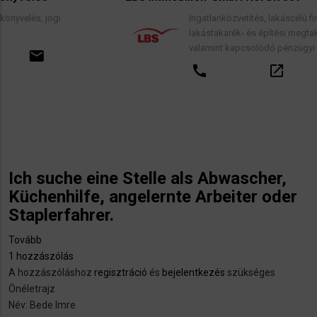
ogi
Ingatlanközvetítés, lakáscélú finanszírozási 
lakástakarék- és építési megtakarítási szer
valamint kapcsolódó pénzügyi tanácsadás.
call
open_in_new
email
Ich suche eine Stelle als Abwascher,
Küchenhilfe, angelernte Arbeiter oder
Staplerfahrer.
Tovább
(Ich
1 hozzászólás
suche
A hozzászóláshoz
eine
regisztráció
és
bejelentkezés
szükséges
Önéletrajz
Stelle
Név: Bede Imre
als