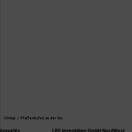
Címlap
/
Pfaffenhofen an der Ilm
Morzsa
LBS Immobilien-GmbH NordWest