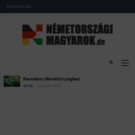
Ugrás
USER
Bejelentkezés
a
ACCOUNT
MENU
tartalomra
Kannabisz Németországban
4 August 2026
INFÓK